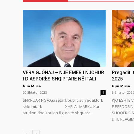
VERA GJONAJ – NJË EMËR I NJOHUR
Pregaditi
I DIASPORËS SHQIPTARE NË ITALI
2025
Gjin Musa
Gjin Musa
20 Shtator 2025
8 Shtator 202
1
SHKRUAR NGA:GazetarI, publicistI, redaktorI,
KJO ESHTE V
shkrimtarI: XHELAL MARKU Kur
E PERDORIN 
studion dhe zbulon figura të shquara...
SHOQERIS,S
DHE REAGIMI