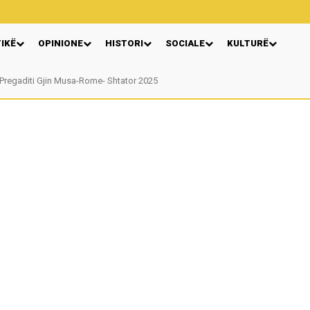
TIKË
OPINIONE
HISTORI
SOCIALE
KULTURË
gaditi Gjin Musa-Rome- Shtator 2025
Nga: Ndue Dedaj