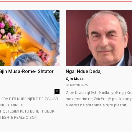
 Gjin Musa-Rome- Shtator
Nga: Ndue Dedaj
Gjin Musa
28 Korrik 2025
5
0
Gjon Krasniqi është miku ynë nga Ko
LERA E FB KURE NJERZIT E ZGJUAR
me qendrim në Zvicër, që po i kalon
NE TE MIRE TE
e verës në shtëpinë e tij të plazhit...
HQETESIMI KETU BEHET PUBLIK
 ESHTE REALE.O SOT...