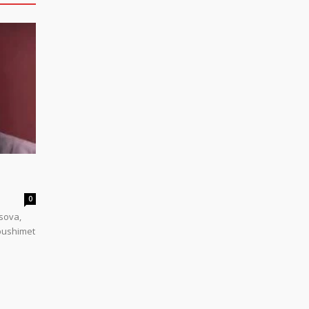
0
sova,
 pushimet