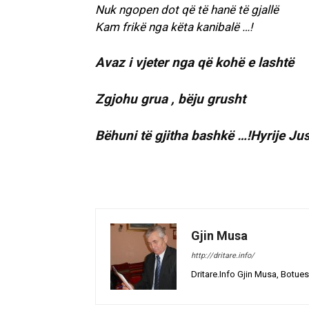
Nuk ngopen dot që të hanë të gjallë
Kam frikë nga këta kanibalë …!
Avaz i vjeter nga që kohë e lashtë
Zgjohu grua , bëju grusht
Bëhuni të gjitha bashkë …!Hyrije Jus
Gjin Musa
http://dritare.info/
Dritare.Info Gjin Musa, Botues