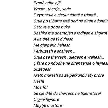
Prapë edhe një
Vrasje , therrje , varje
E zymtësia e njeriut është e trishtë..,
Grua po ti barte jetë deri në ditën e fundit
Gatove e poqe bukë
Bashkë me dhembjen e lodhjen e shpirtit 
A ka ditë që t’i duhesh
Me gjarpërin hahesh
Përbuzesh e shahesh …
Grua pse therresh , djegesh e vrahesh…
Ç’farë po ndodhë në ditën tënde o hyjnes
Buzëqesh
Rreth muresh pa zë përkundu aty prore
Hesht
Mos fol
Se një ditë do therresh në thjerrëtore!
O gjini hyjnore
Mbytje mortore