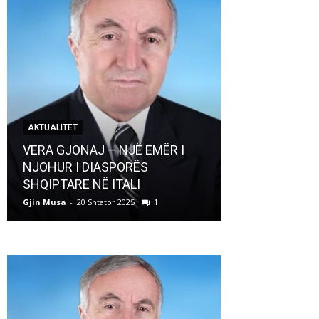
AKTUALITET
AKTUALITET
VERA GJONAJ – NJË EMËR I
NJOHUR I DIASPORËS
Pregaditi Gji
SHQIPTARE NË ITALI
Shtator 2025
Gjin Musa
-
20 Shtator 2025
1
Gjin Musa
-
8 Shtat