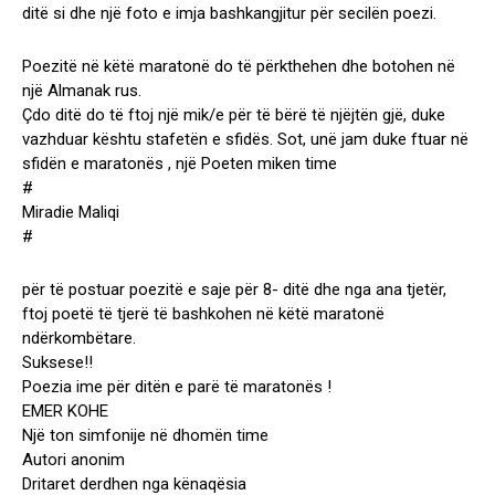
ditë si dhe një foto e imja bashkangjitur për secilën poezi.
Poezitë në këtë maratonë do të përkthehen dhe botohen në
një Almanak rus.
Çdo ditë do të ftoj një mik/e për të bërë të njëjtën gjë, duke
vazhduar kështu stafetën e sfidës. Sot, unë jam duke ftuar në
sfidën e maratonës , një Poeten miken time
#
Miradie Maliqi
#
për të postuar poezitë e saje për 8- ditë dhe nga ana tjetër,
ftoj poetë të tjerë të bashkohen në këtë maratonë
ndërkombëtare.
Suksese!!
Poezia ime për ditën e parë të maratonës !
EMER KOHE
Një ton simfonije në dhomën time
Autori anonim
Dritaret derdhen nga kënaqësia