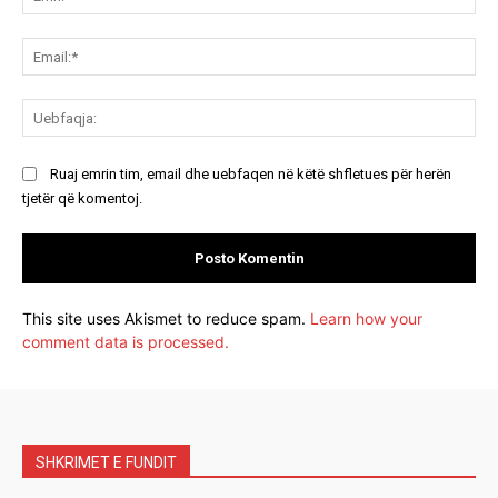
Ema
Ue
Ruaj emrin tim, email dhe uebfaqen në këtë shfletues për herën
tjetër që komentoj.
This site uses Akismet to reduce spam.
Learn how your
comment data is processed.
SHKRIMET E FUNDIT