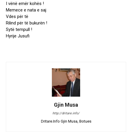
I vënë emër kohës !
Memece e nata e saj
Vdes për të
Rilind për të bukurën !
Sytë tempull !
Hyrije Jusufi
Gjin Musa
http://dritare.info/
Dritare.Info Gjin Musa, Botues