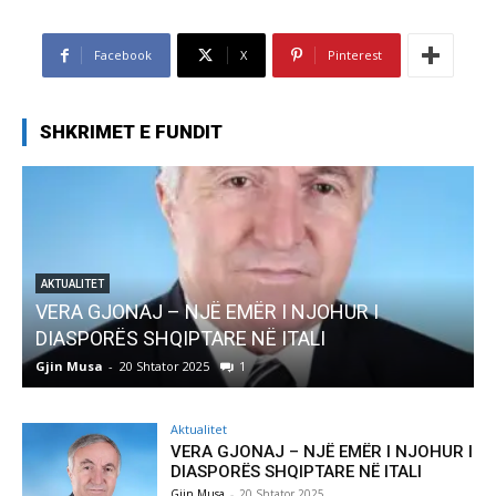
Facebook
X
Pinterest
SHKRIMET E FUNDIT
ITET
 GJONAJ – NJË EMËR I NJOHUR I
AKTUALITET
PORËS SHQIPTARE NË ITALI
Pregaditi
usa
-
20 Shtator 2025
1
Gjin Musa
-
8
Aktualitet
VERA GJONAJ – NJË EMËR I NJOHUR I
DIASPORËS SHQIPTARE NË ITALI
Gjin Musa
-
20 Shtator 2025