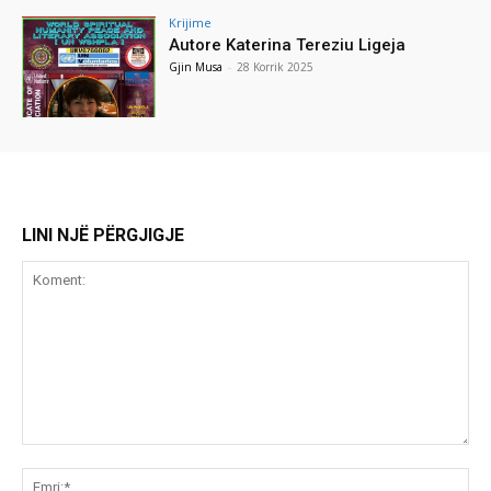
Krijime
Autore Katerina Tereziu Ligeja
Gjin Musa
-
28 Korrik 2025
LINI NJË PËRGJIGJE
Koment:
Emr