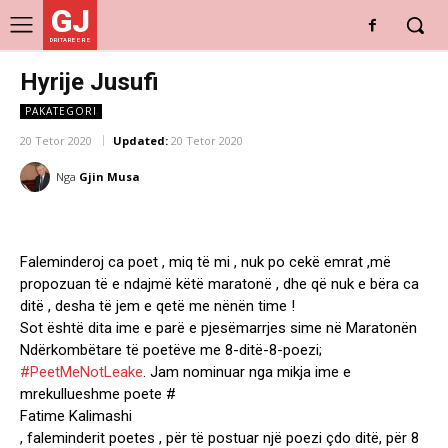
GJ
DRITARE E RE
Hyrije Jusufi
PAKATEGORI
20 Tetor 2020
Updated:
20 Tetor 2020
Nga
Gjin Musa
Faleminderoj ca poet , miq të mi , nuk po cekë emrat ,më
propozuan të e ndajmë këtë maratonë , dhe që nuk e bëra ca
ditë , desha të jem e qetë me nënën time !
Sot është dita ime e parë e pjesëmarrjes sime në Maratonën
Ndërkombëtare të poetëve me 8-ditë-8-poezi;
#PeetMeNotLeake
. Jam nominuar nga mikja ime e
mrekullueshme poete #
Fatime Kalimashi
, faleminderit poetes , për të postuar një poezi çdo ditë, për 8