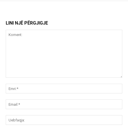
LINI NJË PËRGJIGJE
Koment:
Emr
Ema
Ue