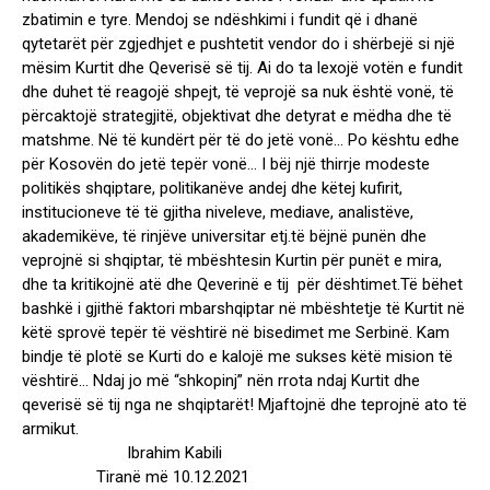
zbatimin e tyre. Mendoj se ndëshkimi i fundit që i dhanë
qytetarët për zgjedhjet e pushtetit vendor do i shërbejë si një
mësim Kurtit dhe Qeverisë së tij. Ai do ta lexojë votën e fundit
dhe duhet të reagojë shpejt, të veprojë sa nuk është vonë, të
përcaktojë strategjitë, objektivat dhe detyrat e mëdha dhe të
matshme. Në të kundërt për të do jetë vonë… Po kështu edhe
për Kosovën do jetë tepër vonë… I bëj një thirrje modeste
politikës shqiptare, politikanëve andej dhe këtej kufirit,
institucioneve të të gjitha niveleve, mediave, analistëve,
akademikëve, të rinjëve universitar etj.të bëjnë punën dhe
veprojnë si shqiptar, të mbështesin Kurtin për punët e mira,
dhe ta kritikojnë atë dhe Qeverinë e tij për dështimet.Të bëhet
bashkë i gjithë faktori mbarshqiptar në mbështetje të Kurtit në
këtë sprovë tepër të vështirë në bisedimet me Serbinë. Kam
bindje të plotë se Kurti do e kalojë me sukses këtë mision të
vështirë… Ndaj jo më “shkopinj” nën rrota ndaj Kurtit dhe
qeverisë së tij nga ne shqiptarët! Mjaftojnë dhe teprojnë ato të
armikut.
Ibrahim Kabili
Tiranë më 10.12.2021