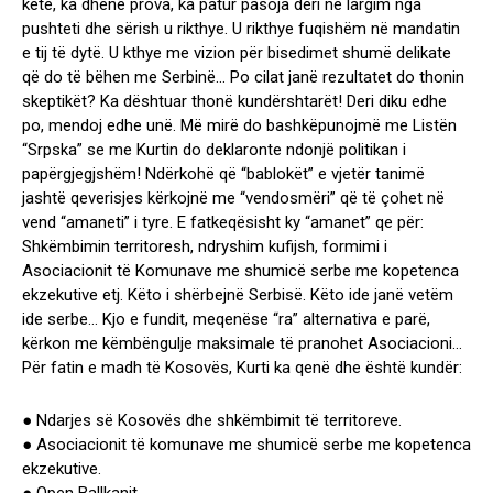
këtë, ka dhënë prova, ka patur pasoja deri në largim nga
pushteti dhe sërish u rikthye. U rikthye fuqishëm në mandatin
e tij të dytë. U kthye me vizion për bisedimet shumë delikate
që do të bëhen me Serbinë… Po cilat janë rezultatet do thonin
skeptikët? Ka dështuar thonë kundërshtarët! Deri diku edhe
po, mendoj edhe unë. Më mirë do bashkëpunojmë me Listën
“Srpska” se me Kurtin do deklaronte ndonjë politikan i
papërgjegjshëm! Ndërkohë që “bablokët” e vjetër tanimë
jashtë qeverisjes kërkojnë me “vendosmëri” që të çohet në
vend “amaneti” i tyre. E fatkeqësisht ky “amanet” qe për:
Shkëmbimin territoresh, ndryshim kufijsh, formimi i
Asociacionit të Komunave me shumicë serbe me kopetenca
ekzekutive etj. Këto i shërbejnë Serbisë. Këto ide janë vetëm
ide serbe… Kjo e fundit, meqenëse “ra” alternativa e parë,
kërkon me këmbëngulje maksimale të pranohet Asociacioni…
Për fatin e madh të Kosovës, Kurti ka qenë dhe është kundër:
● Ndarjes së Kosovës dhe shkëmbimit të territoreve.
● Asociacionit të komunave me shumicë serbe me kopetenca
ekzekutive.