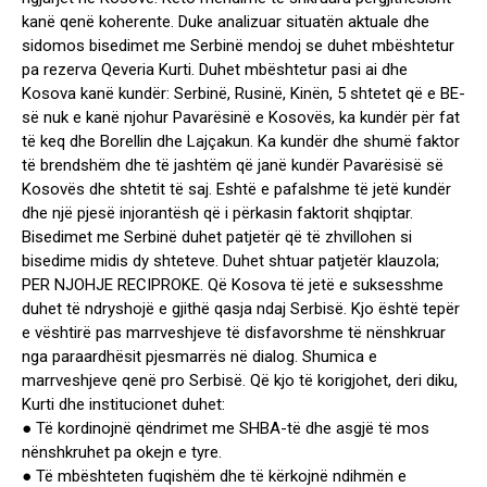
kanë qenë koherente. Duke analizuar situatën aktuale dhe
sidomos bisedimet me Serbinë mendoj se duhet mbështetur
pa rezerva Qeveria Kurti. Duhet mbështetur pasi ai dhe
Kosova kanë kundër: Serbinë, Rusinë, Kinën, 5 shtetet që e BE-
së nuk e kanë njohur Pavarësinë e Kosovës, ka kundër për fat
të keq dhe Borellin dhe Lajçakun. Ka kundër dhe shumë faktor
të brendshëm dhe të jashtëm që janë kundër Pavarësisë së
Kosovës dhe shtetit të saj. Eshtë e pafalshme të jetë kundër
dhe një pjesë injorantësh që i përkasin faktorit shqiptar.
Bisedimet me Serbinë duhet patjetër që të zhvillohen si
bisedime midis dy shteteve. Duhet shtuar patjetër klauzola;
PER NJOHJE RECIPROKE. Që Kosova të jetë e suksesshme
duhet të ndryshojë e gjithë qasja ndaj Serbisë. Kjo është tepër
e vështirë pas marrveshjeve të disfavorshme të nënshkruar
nga paraardhësit pjesmarrës në dialog. Shumica e
marrveshjeve qenë pro Serbisë. Që kjo të korigjohet, deri diku,
Kurti dhe institucionet duhet:
● Të kordinojnë qëndrimet me SHBA-të dhe asgjë të mos
nënshkruhet pa okejn e tyre.
● Të mbështeten fuqishëm dhe të kërkojnë ndihmën e