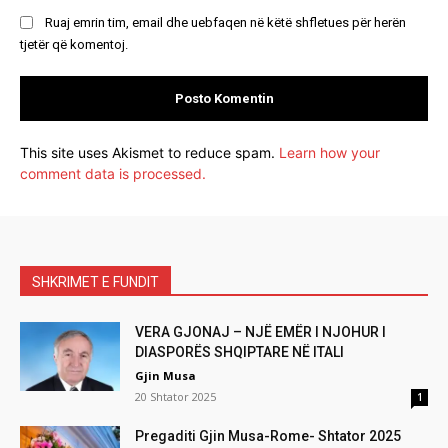
Ruaj emrin tim, email dhe uebfaqen në këtë shfletues për herën
tjetër që komentoj.
This site uses Akismet to reduce spam.
Learn how your
comment data is processed.
SHKRIMET E FUNDIT
VERA GJONAJ – NJË EMËR I NJOHUR I
DIASPORËS SHQIPTARE NË ITALI
Gjin Musa
20 Shtator 2025
1
Pregaditi Gjin Musa-Rome- Shtator 2025