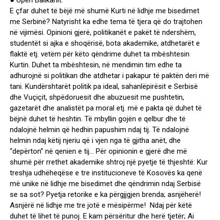
● Open Ballkanit.
E çfar duhet të bëjë më shumë Kurti në lidhje me bisedimet
me Serbinë? Natyrisht ka edhe tema të tjera që do trajtohen
në vijimësi. Opinioni gjerë, politikanët e pakët të ndershëm,
studentët si ajka e shoqërisë, bota akademike, atdhetarët e
flaktë etj. vetëm për këto qëndrime duhet ta mbështesin
Kurtin. Duhet ta mbështesin, në mendimin tim edhe ta
adhurojnë si politikan dhe atdhetar i pakapur të paktën deri më
tani. Kundërshtarët politik pa ideal, sahanlëpirësit e Serbisë
dhe Vuçiçit, shpëdoruesit dhe abuzuesit me pushtetin,
gazetarët dhe analistët pa moral etj. më e pakta që duhet të
bëjnë duhet të heshtin. Të mbyllin gojën e qelbur dhe të
ndalojnë helmin që hedhin papushim ndaj tij. Të ndalojnë
helmin ndaj këtij njeriu që i vjen nga të gjitha anët, dhe
“depërton” në qenien e tij… Për opinionin e gjerë dhe më
shumë për rrethet akademike shtroj një pyetje të thjeshtë: Kur
treshja udhëheqëse e tre institucioneve të Kosovës ka qenë
më unike në lidhje me bisedimet dhe qëndrimin ndaj Serbisë
se sa sot? Pyetja retorike e ka përgjjgjen brenda; asnjëherë!
Asnjërë në lidhje me tre jotë e mësipërme! Ndaj për këtë
duhet të lihet të punoj. E kam përsëritur dhe herë tjetër; Ai