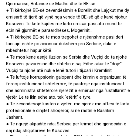
Gjermanisë, Britanisë së Madhe dhe të BE-së.
● Ti kërkojnë BE-së zevendësimin e Borellit dhe Lajçkut me dy
emisarë të tjerë që vijnë nga vende të BE-së që e kanë njohur
Kosovën. Të ketë kujdes me këto emisar pasi ato mund të
ecin në gjurmët e paraardhëses, Mogerinit…
● Ti kërkojnë BE-së të mos tregohet e njëanshme pasi deri
tani ajo është pozicionuar dukshëm pro Serbisë, duke e
mbështetur hapur këtë.
● Të mos kenë asnjë iluzion se Serbia dhe Vuçiçi do ta njohë
Kosovën, pavarësinë dhe shtetin e saj. Edhe sikur të “dojë”
Vuçiçi ta njohë atë nuk e lenë tutori i tij,cari i Kremlinit…
● Të luftojë korrupsionin galopant dhe krimin e organizuar, të
forcoj institucionet shtetërore, të pastrojë nga institucionet
dhe administra shtetërore njerëzit e emëruar nga “ustallarët” e
vjetër. Le të ikin edhe ato, tek “etërit” e tyre.
● Të zevendësojë kastën e vjetër me njerëz me aftësi të larta
profesionale e dinjitet shoqëror, si në rastin e Bashkim
Jasharit.
● Të ngrejë akpaditë ndaj Serbisë për krimet dhe gjenocidin e
saj ndaj shqiptarëve të Kosovës.