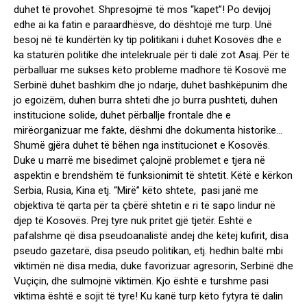
duhet të provohet. Shpresojmë të mos “kapet”! Po devijoj
edhe ai ka fatin e paraardhësve, do dështojë me turp. Unë
besoj në të kundërtën ky tip politikani i duhet Kosovës dhe e
ka staturën politike dhe intelekruale për ti dalë zot Asaj. Për të
përballuar me sukses këto probleme madhore të Kosovë me
Serbinë duhet bashkim dhe jo ndarje, duhet bashkëpunim dhe
jo egoizëm, duhen burra shteti dhe jo burra pushteti, duhen
institucione solide, duhet përballje frontale dhe e
mirëorganizuar me fakte, dëshmi dhe dokumenta historike…
Shumë gjëra duhet të bëhen nga institucionet e Kosovës.
Duke u marrë me bisedimet çalojnë problemet e tjera në
aspektin e brendshëm të funksionimit të shtetit. Këtë e kërkon
Serbia, Rusia, Kina etj. “Mirë” këto shtete, pasi janë me
objektiva të qarta për ta çbërë shtetin e ri të sapo lindur në
djep të Kosovës. Prej tyre nuk pritet gjë tjetër. Eshtë e
pafalshme që disa pseudoanalistë andej dhe këtej kufirit, disa
pseudo gazetarë, disa pseudo politikan, etj. hedhin baltë mbi
viktimën në disa media, duke favorizuar agresorin, Serbinë dhe
Vuçiçin, dhe sulmojnë viktimën. Kjo është e turshme pasi
viktima është e sojit të tyre! Ku kanë turp këto fytyra të dalin