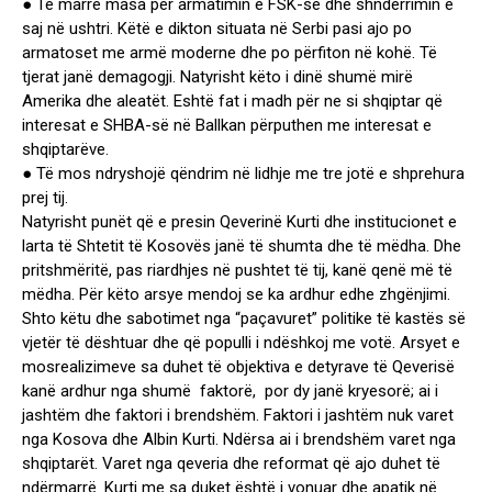
● Të marrë masa për armatimin e FSK-së dhe shndërrimin e
saj në ushtri. Këtë e dikton situata në Serbi pasi ajo po
armatoset me armë moderne dhe po përfiton në kohë. Të
tjerat janë demagogji. Natyrisht këto i dinë shumë mirë
Amerika dhe aleatët. Eshtë fat i madh për ne si shqiptar që
interesat e SHBA-së në Ballkan përputhen me interesat e
shqiptarëve.
● Të mos ndryshojë qëndrim në lidhje me tre jotë e shprehura
prej tij.
Natyrisht punët që e presin Qeverinë Kurti dhe institucionet e
larta të Shtetit të Kosovës janë të shumta dhe të mëdha. Dhe
pritshmëritë, pas riardhjes në pushtet të tij, kanë qenë më të
mëdha. Për këto arsye mendoj se ka ardhur edhe zhgënjimi.
Shto këtu dhe sabotimet nga “paçavuret” politike të kastës së
vjetër të dështuar dhe që populli i ndëshkoj me votë. Arsyet e
mosrealizimeve sa duhet të objektiva e detyrave të Qeverisë
kanë ardhur nga shumë faktorë, por dy janë kryesorë; ai i
jashtëm dhe faktori i brendshëm. Faktori i jashtëm nuk varet
nga Kosova dhe Albin Kurti. Ndërsa ai i brendshëm varet nga
shqiptarët. Varet nga qeveria dhe reformat që ajo duhet të
ndërmarrë. Kurti me sa duket është i vonuar dhe apatik në