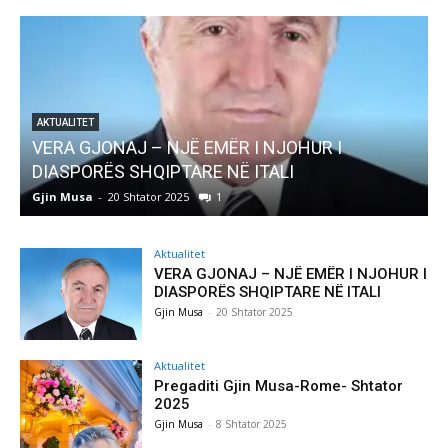
AKTUALITET
Pregaditi Gjin Musa-Rome- Shtator 2025
Gjin Musa
-
8 Shtator 2025
0
G
Aktualitet
VERA GJONAJ – NJË EMËR I NJOHUR I
DIASPORËS SHQIPTARE NË ITALI
Gjin Musa
-
20 Shtator 2025
Aktualitet
Pregaditi Gjin Musa-Rome- Shtator
2025
Gjin Musa
-
8 Shtator 2025