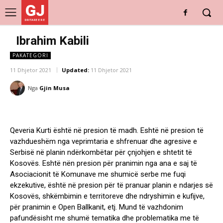
GJ
DRITARE E RE
Ibrahim Kabili
PAKATEGORI
11 Dhjetor 2021
Updated:
11 Dhjetor 2021
Nga
Gjin Musa
Qeveria Kurti është në presion të madh. Eshtë në presion të
vazhdueshëm nga veprimtaria e shfrenuar dhe agresive e
Serbisë në planin ndërkombëtar për çnjohjen e shtetit të
Kosovës. Eshtë nën presion për pranimin nga ana e saj të
Asociacionit të Komunave me shumicë serbe me fuqi
ekzekutive, është në presion për të pranuar planin e ndarjes së
Kosovës, shkëmbimin e territoreve dhe ndryshimin e kufijve,
për pranimin e Open Ballkanit, etj. Mund të vazhdonim
pafundësisht me shumë tematika dhe problematika me të