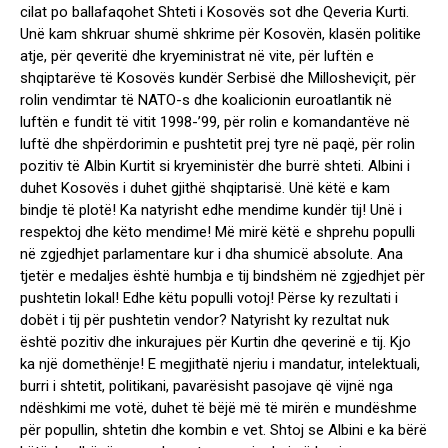
cilat po ballafaqohet Shteti i Kosovës sot dhe Qeveria Kurti.
Unë kam shkruar shumë shkrime për Kosovën, klasën politike
atje, për qeveritë dhe kryeministrat në vite, për luftën e
shqiptarëve të Kosovës kundër Serbisë dhe Millosheviçit, për
rolin vendimtar të NATO-s dhe koalicionin euroatlantik në
luftën e fundit të vitit 1998-’99, për rolin e komandantëve në
luftë dhe shpërdorimin e pushtetit prej tyre në paqë, për rolin
pozitiv të Albin Kurtit si kryeministër dhe burrë shteti. Albini i
duhet Kosovës i duhet gjithë shqiptarisë. Unë këtë e kam
bindje të plotë! Ka natyrisht edhe mendime kundër tij! Unë i
respektoj dhe këto mendime! Më mirë këtë e shprehu populli
në zgjedhjet parlamentare kur i dha shumicë absolute. Ana
tjetër e medaljes është humbja e tij bindshëm në zgjedhjet për
pushtetin lokal! Edhe këtu populli votoj! Përse ky rezultati i
dobët i tij për pushtetin vendor? Natyrisht ky rezultat nuk
është pozitiv dhe inkurajues për Kurtin dhe qeverinë e tij. Kjo
ka një domethënje! E megjithatë njeriu i mandatur, intelektuali,
burri i shtetit, politikani, pavarësisht pasojave që vijnë nga
ndëshkimi me votë, duhet të bëjë më të mirën e mundëshme
për popullin, shtetin dhe kombin e vet. Shtoj se Albini e ka bërë