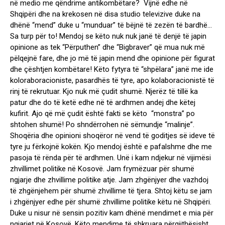
në medio me qëndrime antikombëtare? Vijnë edhe në
Shqipëri dhe na krekosen në disa studio televizive duke na
dhënë “mend” duke u “munduar” të bëjnë të zezën të bardhë…
Sa turp për to! Mendoj se këto nuk nuk janë të denjë të japin
opinione as tek “Përputhen” dhe “Bigbraver” që mua nuk më
pëlqejnë fare, dhe jo më të japin mend dhe opinione për figurat
dhe çështjen kombëtare! Këto fytyra të “shpëlara” janë me ide
koloraboracioniste, pasardhës të tyre, apo kolaboracionistë të
rinj të rekrutuar. Kjo nuk më çudit shumë. Njerëz të tillë ka
patur dhe do të ketë edhe në të ardhmen andej dhe këtej
kufirit. Ajo që më çudit është fakti se këto “monstra” po
shtohen shumë! Po shndërrohen në sëmundje “malinje”.
Shoqëria dhe opinioni shoqëror në vend të goditjes së ideve të
tyre ju fërkojnë kokën. Kjo mendoj është e pafalshme dhe me
pasoja të rënda për të ardhmen. Unë i kam ndjekur në vijimësi
zhvillimet politike në Kosovë. Jam frymëzuar për shumë
ngjarje dhe zhvillime politike atje. Jam zhgënjyer dhe vazhdoj
të zhgënjehem për shumë zhvillime të tjera. Shtoj këtu se jam
i zhgënjyer edhe për shumë zhvillime politike këtu në Shqipëri.
Duke u nisur në sensin pozitiv kam dhënë mendimet e mia për
ngjarjet në Kosovë. Këto mendime të shkruara përgjithësisht