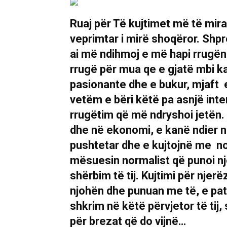
Ruaj për Të kujtimet më të mira
veprimtar i mirë shoqëror. Shpr
ai më ndihmoj e më hapi rrugën 
rrugë për mua qe e gjatë mbi ka
pasionante dhe e bukur, mjaft e
vetëm e bëri këtë pa asnjë in
rrugëtim që më ndryshoi jetën.
dhe në ekonomi, e kanë ndier ng
pushtetar dhe e kujtojnë me nos
mësuesin normalist që punoi nj
shërbim të tij. Kujtimi për njer
njohën dhe punuan me të, e pat
shkrim në këtë përvjetor të tij
për brezat që do v