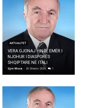
AKTUALITET
AKTUALITET
VERA GJONAJ – NJË EMËR I
NJOHUR I DIASPORËS
Pregaditi Gji
SHQIPTARE NË ITALI
Shtator 2025
Gjin Musa
-
20 Shtator 2025
1
Gjin Musa
-
8 Shtat