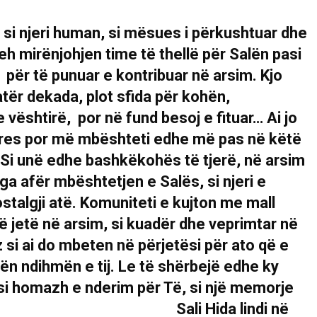
 si njeri human, si mësues i përkushtuar dhe
eh mirënjohjen time të thellë për Salën pasi
për të punuar e kontribuar në arsim. Kjo
tër dekada, plot sfida për kohën,
 vështirë, por në fund besoj e fituar… Ai jo
teres por më mbështeti edhe më pas në këtë
 Si unë edhe bashkëkohës të tjerë, në arsim
a afër mbështetjen e Salës, si njeri e
talgji atë. Komuniteti e kujton me mall
ë jetë në arsim, si kuadër dhe veprimtar në
ëz si ai do mbeten në përjetësi për ato që e
ën ndihmën e tij. Le të shërbejë edhe ky
, si homazh e nderim për Të, si një memorje
ijnë… Sali Hida lindi në