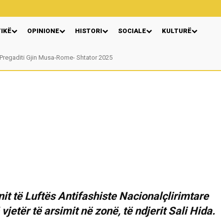
TIKË
OPINIONE
HISTORI
SOCIALE
KULTURË
egaditi Gjin Musa-Rome- Shtator 2025
Nga: Ndue Dedaj
nit të Luftës Antifashiste Nacionalçlirimtare
vjetër të arsimit në zonë, të ndjerit Sali Hida.