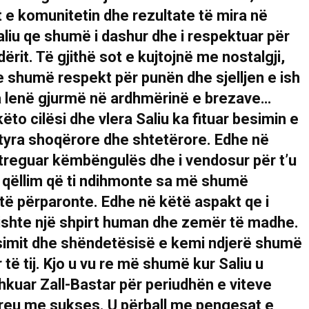
e komunitetin dhe rezultate të mira në
iu qe shumë i dashur dhe i respektuar për
ërit. Të gjithë sot e kujtojnë me nostalgji,
 shumë respekt për punën dhe sjelljen e ish
Sala lenë gjurmë në ardhmërinë e brezave…
si dhe vlera Saliu ka fituar besimin e
tyra shoqërore dhe shtetërore. Edhe në
 treguar këmbëngulës dhe i vendosur për t’u
 qëllim që ti ndihmonte sa më shumë
të përparonte. Edhe në këtë aspakt qe i
 kishte një shpirt human dhe zemër të madhe.
rsimit dhe shëndetësisë e kemi ndjerë shumë
ë tij. Kjo u vu re më shumë kur Saliu u
shkuar Zall-Bastar për periudhën e viteve
kreu me sukses. U përball me pengesat e