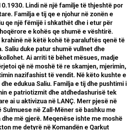
.1930. Lindi në një familje të thjeshtë por
are. Familja e tij qe e njohur në zonën e
 qe një fëmijë i shkathët dhe i etur për
shoqërore e kohës qe shumë e vështirë.
 krahinë në këtë kohë të paraluftës qenë të
. Saliu duke patur shumë vullnet dhe
ollohet. Ai arriti të bëhet mësues, madje
rjetoi që në moshë të re skamjen, mjerimin,
imin nazifashist të vendit. Në këto kushte e
t dhe edukua Saliu. Familja e tij dhe pushtimi i
in e patriotizmit dhe atdhedashurisë tek
çare ai u aktivizua në LANÇ. Merr pjesë në
të Sulmuese në Zall-Mëner së bashku me
na dhe më gjerë. Meqenëse ishte me moshë
akton me detyrë në Komandën e Qarkut