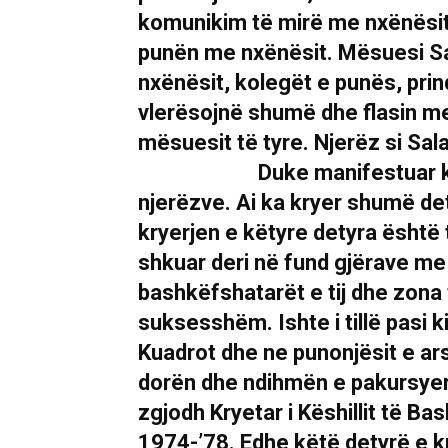
komunikim të mirë me nxënësit 
punën me nxënësit. Mësuesi Sal
nxënësit, kolegët e punës, prind
vlerësojnë shumë dhe flasin me
mësuesit të tyre. Njerëz si 
Duke manifestuar këto cilë
njerëzve. Ai ka kryer shumë de
kryerjen e këtyre detyra është
shkuar deri në fund gjërave me
bashkëfshatarët e tij dhe zona 
suksesshëm. Ishte i tillë pasi
Kuadrot dhe ne punonjësit e a
dorën dhe ndihmën e pakursyer t
zgjodh Kryetar i Këshillit të Ba
1974-’78. Edhe këtë detyrë e 