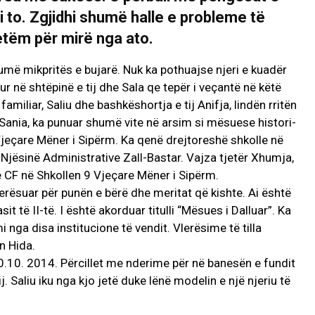
i to. Zgjidhi shumë halle e probleme të
tëm për mirë nga ato.
humë mikpritës e bujarë. Nuk ka pothuajse njeri e kuadër
r në shtëpinë e tij dhe Sala qe tepër i veçantë në këtë
u dhe bashkëshortja e tij Anifja, lindën rritën
Sania, ka punuar shumë vite në arsim si mësuese histori-
 Vjeçare Mëner i Sipërm. Ka qenë drejtoreshë shkolle në
Njësinë Administrative Zall-Bastar. Vajza tjetër Xhumja,
suese e CF në Shkollen 9 Vjeçare Mëner i Sipërm.
për punën e bërë dhe meritat që kishte. Ai është
t të II-të. I është akorduar titulli “Mësues i Dalluar”. Ka
nga disa institucione të vendit. Vlerësime të tilla
n Hida.
.10. 2014. Përcillet me nderime për në banesën e fundit
j. Saliu iku nga kjo jetë duke lënë modelin e një njeriu të