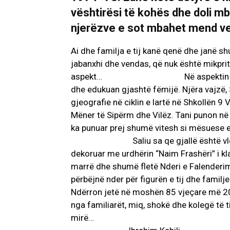
vështirësi të kohës dhe doli mb
njerëzve e sot mbahet mend ve
Ai dhe familja e tij kanë qenë dhe janë s
jabanxhi dhe vendas, që nuk është mikpritu
aspekt… Në aspektin familiar, Sali
dhe edukuan gjashtë fëmijë. Njëra vajzë, 
gjeografie në ciklin e lartë në Shkollën 9
Mëner të Sipërm dhe Vilëz. Tani punon në 
ka punuar prej shumë vitesh si më
Saliu sa qe gjallë është vlerësuar 
dekoruar me urdhërin “Naim Frashëri” i klasi
marrë dhe shumë fletë Nderi e Falenderimi 
përbëjnë nder për figurën e tij dhe familje
Ndërron jetë në moshën 85 vjeçare më 20
nga familiarët, miq, shokë dhe kolegë të ti
mirë…