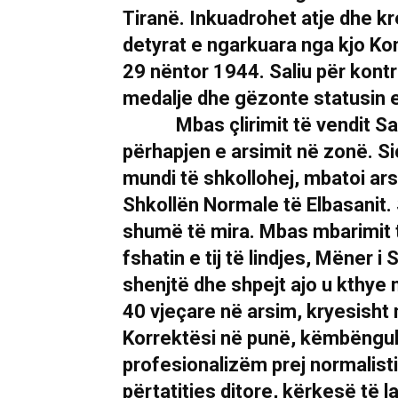
Tiranë. Inkuadrohet atje dhe k
detyrat e ngarkuara nga kjo Kom
29 nëntor 1944. Saliu për kontr
medalje dhe gëzonte s
Mbas çlirimit të vendit Sala 
përhapjen e arsimit në zonë. S
mundi të shkollohej, mbatoi ar
Shkollën Normale të Elbasanit.
shumë të mira. Mbas mbarimit
fshatin e tij të lindjes, Mëner 
shenjtë dhe shpejt ajo u kthye 
40 vjeçare në arsim, kryesisht në
Korrektësi në punë, këmbëngulje
profesionalizëm prej normalist
përtatitjes ditore, kërkesë të l