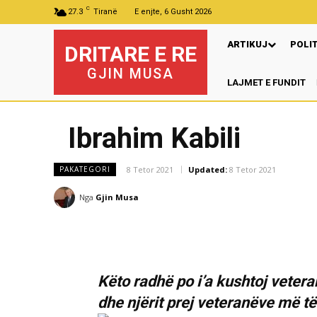
C
27.3
Tiranë
E enjte, 6 Gusht 2026
ARTIKUJ
POLI
DRITARE E RE
GJIN MUSA
LAJMET E FUNDIT
Pr
Ibrahim Kabili
8 Tetor 2021
Updated:
8 Tetor 2021
PAKATEGORI
Nga
Gjin Musa
Këto radhë po i’a kushtoj vetera
dhe njërit prej veteranëve më të 