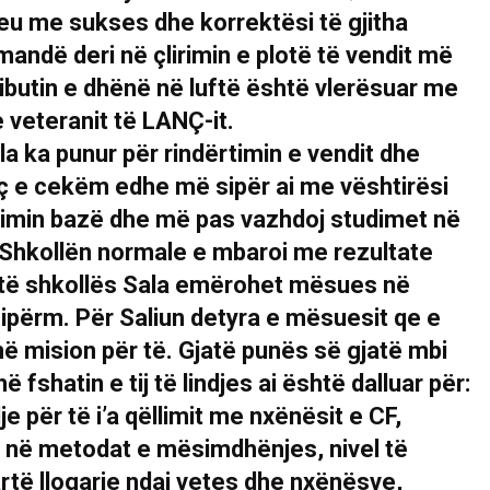
reu me sukses dhe korrektësi të gjitha
andë deri në çlirimin e plotë të vendit më
ibutin e dhënë në luftë është vlerësuar me
tatusin e veteranit të LANÇ-it.
ka punur për rindërtimin e vendit dhe
iç e cekëm edhe më sipër ai me vështirësi
simin bazë dhe më pas vazhdoj studimet në
 Shkollën normale e mbaroi me rezultate
 të shkollës Sala emërohet mësues në
i Sipërm. Për Saliun detyra e mësuesit qe e
në mision për të. Gjatë punës së gjatë mbi
 fshatin e tij të lindjes ai është dalluar për:
 për të i’a qëllimit me nxënësit e CF,
i në metodat e mësimdhënjes, nivel të
artë llogarie ndaj vetes dhe nxënësve,