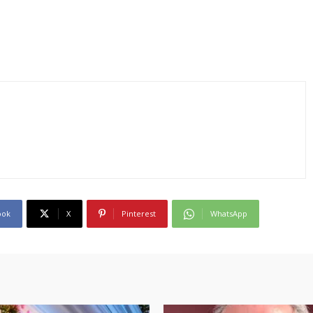
ook
X
Pinterest
WhatsApp