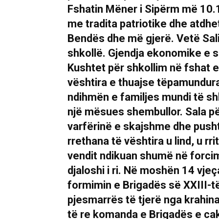
Fshatin Mëner i Sipërm më 10.10
me tradita patriotike dhe atdhet
Bendës dhe më gjerë. Vetë Saliu
shkollë. Gjendja ekonomike e 
Kushtet për shkollim në fshat e
vështira e thuajse tëpamundura
ndihmën e familjes mundi të shk
një mësues shembullor. Sala pë
varfërinë e skajshme dhe pusht
rrethana të vështira u lind, u rri
vendit ndikuan shumë në forcim
djaloshi i ri. Në moshën 14 vje
formimin e Brigadës së XXIII-
pjesmarrës të tjerë nga krahi
të re komanda e Brigadës e c