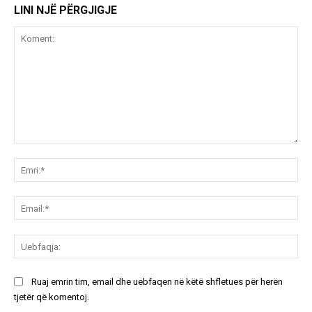
LINI NJË PËRGJIGJE
Koment:
Emr
Ema
Ue
Ruaj emrin tim, email dhe uebfaqen në këtë shfletues për herën
tjetër që komentoj.