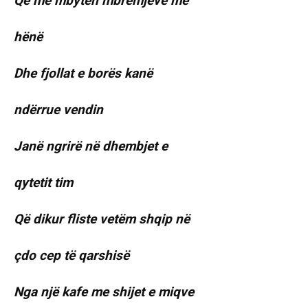
Që më mbytën mbrëmjeve me
hënë
Dhe fjollat e borës kanë
ndërrue vendin
Janë ngrirë në dhembjet e
qytetit tim
Që dikur fliste vetëm shqip në
çdo cep të qarshisë
Nga një kafe me shijet e miqve