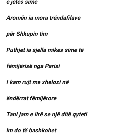
e jetës sime
Aromën ia mora trëndafilave
për Shkupin tim
Puthjet ia sjella mikes sime të
fëmijërisë nga Parisi
I kam rujt me xhelozi në
ëndërrat fëmijërore
Tani jam e lirë se një ditë qyteti
im do të bashkohet