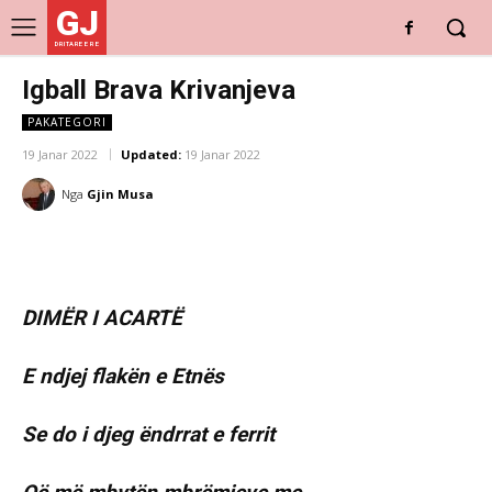
GJ
DRITARE E RE
Igball Brava Krivanjeva
PAKATEGORI
19 Janar 2022
Updated:
19 Janar 2022
Nga
Gjin Musa
DIMËR I ACARTË
E ndjej flakën e Etnës
Se do i djeg ëndrrat e ferrit