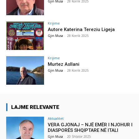
Gjin Musa
-
28 Korrik 2025
Krijime
Autore Katerina Tereziu Ligeja
Gjin Musa
-
28 Korrik 2025
Krijime
Murtez Asllani
Gjin Musa
-
28 Korrik 2025
LAJME RELEVANTE
Aktualitet
VERA GJONAJ – NJË EMËR I NJOHUR I
DIASPORËS SHQIPTARE NË ITALI
Gjin Musa
-
20 Shtator 2025