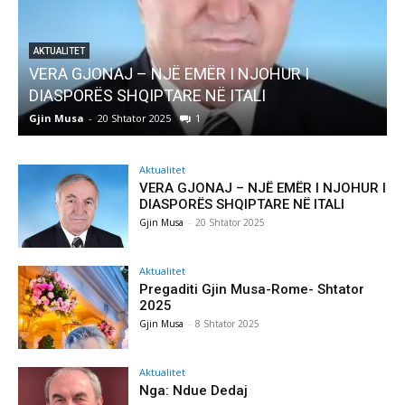
AKTUALITET
Pregaditi Gjin Musa-Rome- Shtator 2025
Gjin Musa
-
8 Shtator 2025
0
Aktualitet
VERA GJONAJ – NJË EMËR I NJOHUR I
DIASPORËS SHQIPTARE NË ITALI
Gjin Musa
-
20 Shtator 2025
Aktualitet
Pregaditi Gjin Musa-Rome- Shtator
2025
Gjin Musa
-
8 Shtator 2025
Aktualitet
Nga: Ndue Dedaj