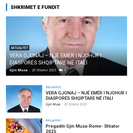
SHKRIMET E FUNDIT
HUR I
AKTUALITET
Pregaditi Gjin Musa-Rome- Shtator 202
Gjin Musa
-
8 Shtator 2025
0
Aktualitet
VERA GJONAJ – NJË EMËR I NJOHUR I
DIASPORËS SHQIPTARE NË ITALI
Gjin Musa
-
20 Shtator 2025
Aktualitet
Pregaditi Gjin Musa-Rome- Shtator
2025