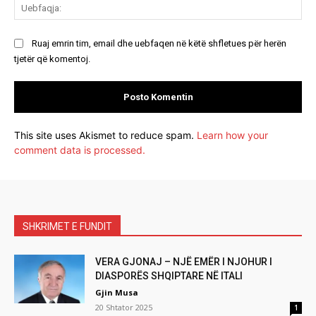
Ue
Ruaj emrin tim, email dhe uebfaqen në këtë shfletues për herën
tjetër që komentoj.
This site uses Akismet to reduce spam.
Learn how your
comment data is processed.
SHKRIMET E FUNDIT
VERA GJONAJ – NJË EMËR I NJOHUR I
DIASPORËS SHQIPTARE NË ITALI
Gjin Musa
20 Shtator 2025
1