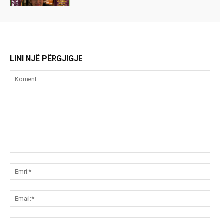
LINI NJË PËRGJIGJE
Koment:
Emr
Ema