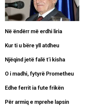
Në ëndërr më erdhi liria
Kur ti u bëre yll atdheu
Njëqind jetë falë t’i kisha
O i madhi, fytyrë Prometheu
Edhe ferrit ia fute frikën
Për armiq e mprehe lapsin