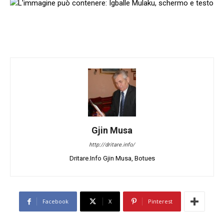
Gjin Musa
http://dritare.info/
Dritare.Info Gjin Musa, Botues
Facebook
X
Pinterest