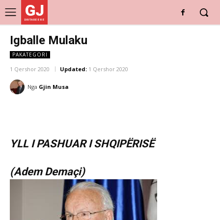
GJ
DRITARE E RE
Igballe Mulaku
PAKATEGORI
1 Qershor 2020
Updated:
1 Qershor 2020
Nga
Gjin Musa
YLL I PASHUAR I SHQIPËRISË
(Adem Demaçi)