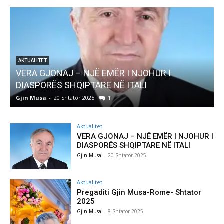
AKTUALITET
Pregaditi Gjin Musa-Rome- Shtator 2025
Gjin Musa
-
8 Shtator 2025
0
Aktualitet
VERA GJONAJ – NJË EMËR I NJOHUR I
DIASPORËS SHQIPTARE NË ITALI
Gjin Musa
-
20 Shtator 2025
Aktualitet
Pregaditi Gjin Musa-Rome- Shtator
2025
Gjin Musa
-
8 Shtator 2025