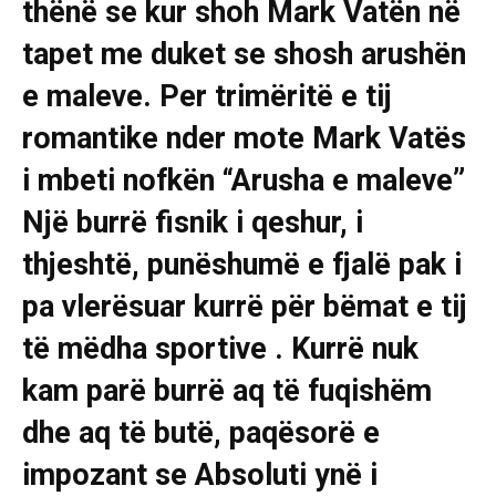
thënë se kur shoh Mark Vatën në
tapet me duket se shosh arushën
e maleve. Per trimëritë e tij
romantike nder mote Mark Vatës
i mbeti nofkën “Arusha e maleve”
Një burrë fisnik i qeshur, i
thjeshtë, punëshumë e fjalë pak i
pa vlerësuar kurrë për bëmat e tij
të mëdha sportive . Kurrë nuk
kam parë burrë aq të fuqishëm
dhe aq të butë, paqësorë e
impozant se Absoluti ynë i