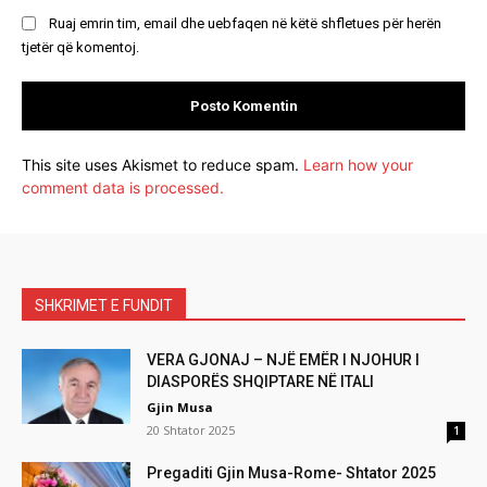
Ruaj emrin tim, email dhe uebfaqen në këtë shfletues për herën
tjetër që komentoj.
This site uses Akismet to reduce spam.
Learn how your
comment data is processed.
SHKRIMET E FUNDIT
VERA GJONAJ – NJË EMËR I NJOHUR I
DIASPORËS SHQIPTARE NË ITALI
Gjin Musa
20 Shtator 2025
1
Pregaditi Gjin Musa-Rome- Shtator 2025