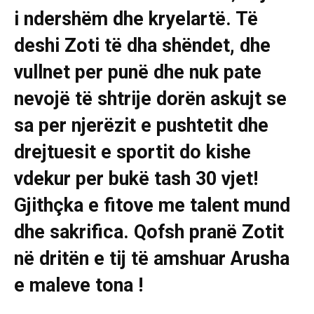
i ndershëm dhe kryelartë. Të
deshi Zoti të dha shëndet, dhe
vullnet per punë dhe nuk pate
nevojë të shtrije dorën askujt se
sa per njerëzit e pushtetit dhe
drejtuesit e sportit do kishe
vdekur per bukë tash 30 vjet!
Gjithçka e fitove me talent mund
dhe sakrifica. Qofsh pranë Zotit
në dritën e tij të amshuar Arusha
e maleve tona !