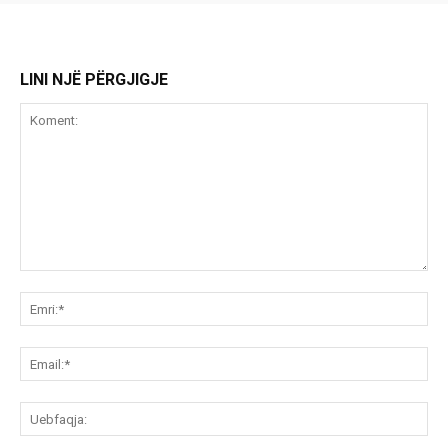
LINI NJË PËRGJIGJE
Koment:
Emr
Ema
Ue