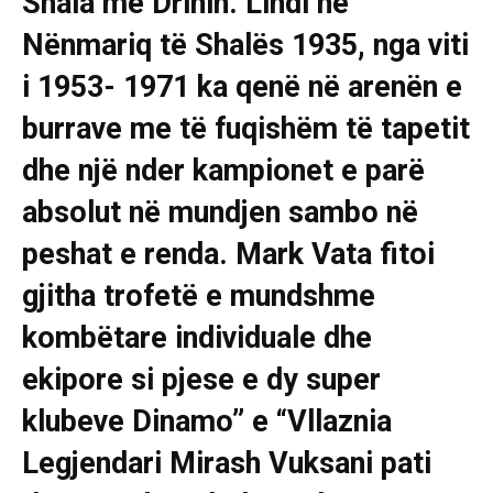
Shala me Drinin. Lindi në
Nënmariq të Shalës 1935, nga viti
i 1953- 1971 ka qenë në arenën e
burrave me të fuqishëm të tapetit
dhe një nder kampionet e parë
absolut në mundjen sambo në
peshat e renda. Mark Vata fitoi
gjitha trofetë e mundshme
kombëtare individuale dhe
ekipore si pjese e dy super
klubeve Dinamo” e “Vllaznia
Legjendari Mirash Vuksani pati