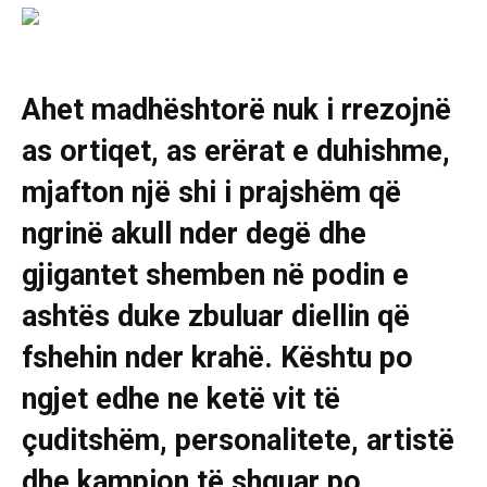
Ahet madhështorë nuk i rrezojnë
as ortiqet, as erërat e duhishme,
mjafton një shi i prajshëm që
ngrinë akull nder degë dhe
gjigantet shemben në podin e
ashtës duke zbuluar diellin që
fshehin nder krahë. Kështu po
ngjet edhe ne ketë vit të
çuditshëm, personalitete, artistë
dhe kampion të shquar po