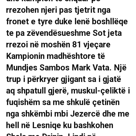
rrezohen njeri pas tjetrit nga
fronet e tyre duke lenë boshllëqe
te pa zëvendësueshme Sot jeta
rrezoi në moshën 81 vjeçare
Kampionin madhështore të
Mundjes Sambos Mark Vata. Një
trup i përkryer gjigant sa i gjatë
aq shpatull gjerë, muskul-çeliktë i
fuqishëm sa me shkulë çetinën
nga shkëmbi mbi Jezercë dhe me
hell në Lesniqe ku bashkohen