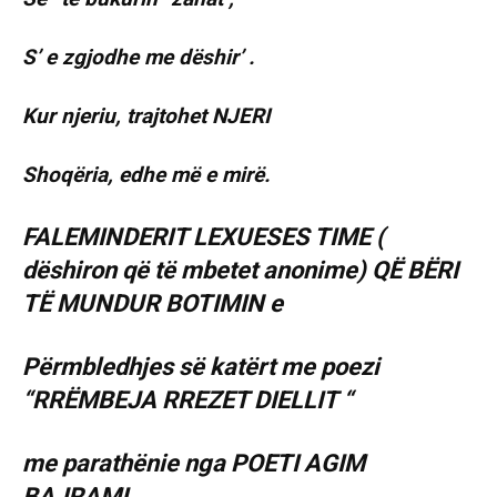
S’ e zgjodhe me dëshir’ .
Kur njeriu, trajtohet NJERI
Shoqëria, edhe më e mirë.
FALEMINDERIT LEXUESES TIME (
dëshiron që të mbetet anonime) QË BËRI
TË MUNDUR BOTIMIN e
Përmbledhjes së katërt me poezi
“RRËMBEJA RREZET DIELLIT “
me parathënie nga POETI AGIM
BAJRAMI