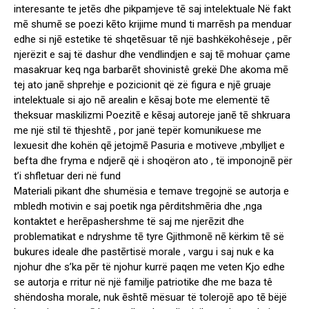
interesante te jetēs dhe pikpamjeve tē saj intelektuale Në fakt
mē shumē se poezi kēto krijime mund ti marrēsh pa menduar
edhe si njē estetike të shqetēsuar tē një bashkëkohêseje , pēr
njerëzit e saj të dashur dhe vendlindjen e saj tē mohuar çame
masakruar keq nga barbarēt shovinistê grekë Dhe akoma mē
tej ato janē shprehje e pozicionit që zë figura e njē gruaje
intelektuale si ajo nē arealin e kēsaj bote me elementë tē
theksuar maskilizmi Poezitē e kēsaj autoreje janē tē shkruara
me një stil të thjeshtē , por janë tepër komunikuese me
lexuesit dhe kohën qē jetojmē Pasuria e motiveve ,mbylljet e
befta dhe fryma e ndjerē që i shoqëron ato , të imponojnē për
t’i shfletuar deri në fund
Materiali pikant dhe shumësia e temave tregojnë se autorja e
mbledh motivin e saj poetik nga pêrditshmēria dhe ,nga
kontaktet e herēpashershme të saj me njerēzit dhe
problematikat e ndryshme tē tyre Gjithmonē nē kërkim tē së
bukures ideale dhe pastērtisë morale , vargu i saj nuk e ka
njohur dhe s’ka pēr të njohur kurrë paqen me veten Kjo edhe
se autorja e rritur në një familje patriotike dhe me baza tê
shëndosha morale, nuk ēshtē mësuar të tolerojē apo tē bëjë