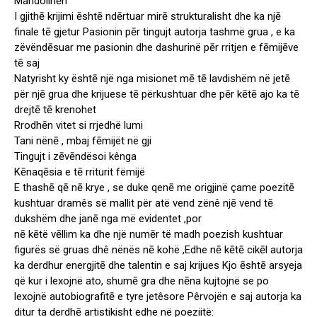
Mandolinēn
I gjithē krijimi ēshtē ndērtuar mirē strukturalisht dhe ka njē
finale tē gjetur Pasionin pēr tingujt autorja tashmë grua , e ka
zëvëndēsuar me pasionin dhe dashurinë pēr rritjen e fēmijēve
tē saj
Natyrisht ky ështē një nga misionet mē tē lavdishëm në jetē
për njē grua dhe krijuese tē përkushtuar dhe pēr kētē ajo ka tē
drejtē tē krenohet
Rrodhēn vitet si rrjedhë lumi
Tani nënē , mbaj fēmijët në gji
Tingujt i zēvēndësoi kênga
Kēnaqēsia e tē rriturit fëmijë
E thashē qē nē krye , se duke qenē me origjinë çame poezitē
kushtuar dramês së mallit për atë vend zënê njē vend tē
dukshëm dhe janē nga më evidentet ,por
nē kētë vēllim ka dhe një numēr të madh poezish kushtuar
figurës së gruas dhê nënës nē kohë ,Edhe nē kētē cikēl autorja
ka derdhur energjitē dhe talentin e saj krijues Kjo ēshtē arsyeja
që kur i lexojnë ato, shumē gra dhe nēna kujtojnë se po
lexojnë autobiografitē e tyre jetêsore Pêrvojën e saj autorja ka
ditur ta derdhē artistikisht edhe në poeziitë: