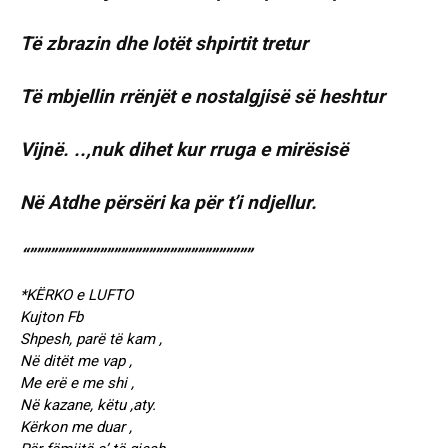
Të zbrazin dhe lotët shpirtit tretur
Të mbjellin rrënjët e nostalgjisë së heshtur
Vijnë. ..,nuk dihet kur rruga e mirësisë
Në Atdhe përsëri ka për t’i ndjellur.
“””””””””””””””””””””””””””””””””
*KËRKO e LUFTO
Kujton Fb
Shpesh, parë të kam ,
Në ditët me vap ,
Me erë e me shi ,
Në kazane, këtu ,aty.
Kërkon me duar ,