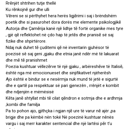
Rrēnjët shtrihen tutje thellë
Ku rēnkojnē gur dhe ulli
Vēreni se si përthyhet hera herës ligjērimi i saj i brëndshëm
poetik dhe si pasurohet dora dorës me elemente psikologjikē
Autorja dhe Çamērija kanë njê lidhje tē fortë organike mes tyre
, gjë qē reflektohet në çdo hap të jetēs dhe pranisē së saj
fizike dhe shpirtërore.
Ndaj nuk duhet tē çuditemi qē në inventarin gjuhësor të
poezisë sê saj geni ,gjaku dhe etnia janê ndêr më të lakuarat
dhe mē tē pranishmet
Poezia kushtuar vëllezērve të një gjaku , arbëreshēve të Italisē,
është nga më emocionueset dhe sinjifikativet njëherêsh
Ajo është e bindur se e nesërmja nuk mund të jetè e sigurtë
dhe e qartē pa respektuar së pari gjenezên , rrênjët e kombit
dhe ndjenjën e mëmësisë
Kēta janē shtyllat mbi tē cilat qēndron e sotmja dhe e ardhmja
,kombi dhe familja
Pa to pohon ajo, gjithçka i ngjan njē ure të varur nē ajër ,pa
brigje dhe pa këmbë nën tokë Në poezinë kushtuar nênës
vargu i saj merr karakter sentencial dhe një lartêsi pēr t’u