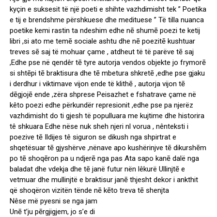
kyçin e suksesit të një poeti e shihte vazhdimisht tek ” Poetika
e tij e brendshme përshkuese dhe medituese ” Të tilla nuanca
poetike kemi rastin ta ndeshim edhe nē shumē poezi te ketij
libri ,si ato me temē sociale ashtu dhe nē poezitē kushtuar
treves sē saj të mohuar çame , atdheut të të parëve tē saj
,Edhe pse në qendêr tē tyre autorja vendos objekte jo frymorē
si shtēpi tē braktisura dhe tē mbetura shkretē ,edhe pse gjaku
i derdhur i viktimave vijon ende të klithē , autorja vijon tē
dēgjojē ende ,zëra shprese Peisazhet e fshatrave çame në
kêto poezi edhe përkundër represionit ,edhe pse pa njerëz
vazhdimisht do ti gjesh të populluara me kujtime dhe historira
tê shkuara Edhe nëse nuk sheh njeri nl vorua , nênteksti i
poezive tē Ildijes tê siguron se dikush nga shpirtrat e
shqetësuar tē gjyshërve ,nënave apo kushërinjve tē dikurshēm
po tē shoqēron pa u ndjerē nga pas Ata sapo kanē dalë nga
baladat dhe vdekja dhe tē janë futur nën lêkurë Ullinjtē e
vetmuar dhe mullinjtë e braktisur janē thjesht dekor i ankthit
që shoqëron vizitën tënde nē kēto treva tē shenjta
Nêse më pyesni se nga jam
Unē t’ju pērgjigjem, jo s’e di