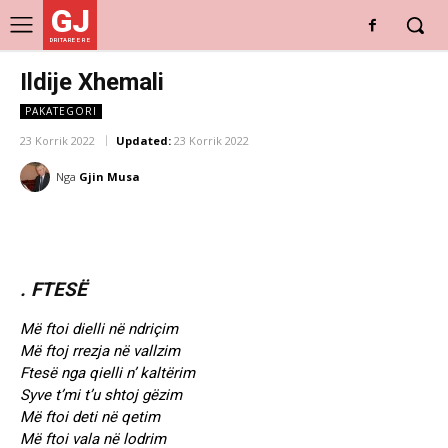
GJ
DRITARE E RE
Ildije Xhemali
PAKATEGORI
23 Korrik 2022
Updated:
23 Korrik 2022
Nga
Gjin Musa
. FTESË
Më ftoi dielli në ndriçim
Më ftoj rrezja në vallzim
Ftesë nga qielli n’ kaltërim
Syve t’mi t’u shtoj gëzim
Më ftoi deti në qetim
Më ftoi vala në lodrim