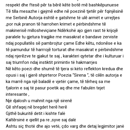
respekt dhe ftesē pēr ta bērē kētë botē mē bashkēpunuese
Tē tilla mesazhe i gjejmē edhe nē poezinē tjetēr pēr fqinjēsinē
me Serbinē Autorja ështē e gatshme të ulē armët e urrejtjes
,por nuk pranon tē harrohen krimet e përbindshme tē
makinerisē millosheviçiane Ndērkohë ajo gjen rast të krijojē
paralele tu gjetura tragjike me masakrat e bandave zerviste
ndaj popullatēs sē pambrojtur çame Edhe kētu, ndonēse e ka
tē pamundur tē harrrojē torturat dhe masakrat e përbindshme
ndaj njerēzve te gjakut te saj , karakteri qytetar dhe i kulturuar i
saj triumfon ndaj instiktit primintiv të hakmarrjes
Nē kēto poezi dhe shumē tē tjera si këto reflekton kredua dhe
opusi i saj i gjerē shpirteror Poezia “Sirena “, tē cilēn autorja e
ka marrē nga njē baladē e vjetër çame, tē tērheq sa me
fjalorin e saj të pasur poetik aq dhe me fabulën tejet
interesante ,
Një djalosh u mahnit nga njē sirenē
Qē shfaqej nē bregdet herē herē
Gjithē bukuritē detit i kishte falë
Kaltērsinë e qiellit pa re ,syve saj dalë
Ashtu siç thotë dhe ajo vetë, çdo varg dhe detaj legjimitor janë