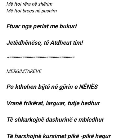
Më ftoi rëra në shërim
Më ftoi bregu në pushim
Ftuar nga perlat me bukuri
Jetëdhënëse, të Atdheut tim!
“””””””””””””””””””””””””””””””
MËRGIMTARËVE
Po kthehen bijtë në gjirin e NËNËS
Vranë frikërat, larguar, tutje hedhur
Të shkarkojnë dashurinë e mbledhur
Të harxhojnë kursimet pikë -pikë hequr