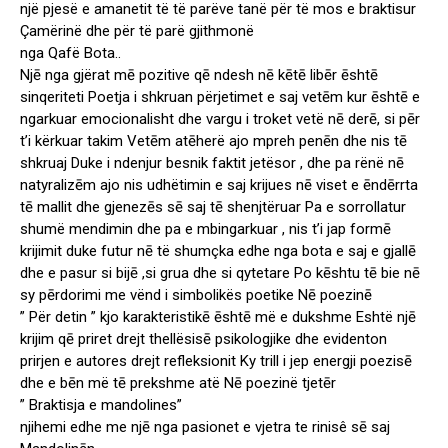
një pjesë e amanetit të të parëve tanë për të mos e braktisur
Çamërinë dhe për të parë gjithmonë
nga Qafë Bota..
Njē nga gjërat mē pozitive qē ndesh nē kētē libēr ēshtē
sinqeriteti Poetja i shkruan përjetimet e saj vetēm kur ēshtē e
ngarkuar emocionalisht dhe vargu i troket vetë nē derē, si pēr
t’i kërkuar takim Vetēm atēherë ajo mpreh penēn dhe nis tē
shkruaj Duke i ndenjur besnik faktit jetësor , dhe pa rënë nē
natyralizēm ajo nis udhëtimin e saj krijues nē viset e ēndērrta
tē mallit dhe gjenezēs sē saj tē shenjtëruar Pa e sorrollatur
shumë mendimin dhe pa e mbingarkuar , nis t’i jap formē
krijimit duke futur nē të shumçka edhe nga bota e saj e gjallē
dhe e pasur si bijē ,si grua dhe si qytetare Po kēshtu tē bie nē
sy pērdorimi me vënd i simbolikës poetike Nē poezinē
” Për detin ” kjo karakteristikē ēshtē më e dukshme Eshtë njē
krijim qē priret drejt thellësisē psikologjike dhe evidenton
prirjen e autores drejt refleksionit Ky trill i jep energji poezisē
dhe e bēn më tē prekshme atë Nē poezinë tjetēr
” Braktisja e mandolines”
njihemi edhe me njē nga pasionet e vjetra te rinisê sē saj