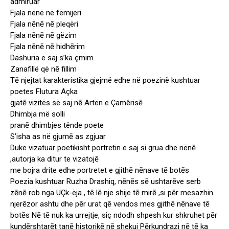
admiruar
Fjala nënë në fëmijëri
Fjala nēnē nē pleqëri
Fjala nēnē nē gëzim
Fjala nēnē nē hidhērim
Dashuria e saj s’ka çmim
Zanafillë që nē fillim
Tē njejtat karakteristika gjejmë edhe në poezinë kushtuar
poetes Flutura Açka
gjatē vizitës së saj nē Artën e Çamêrisē
Dhimbja më solli
pranē dhimbjes tënde poete
S’isha as në gjumē as zgjuar
Duke vizatuar poetikisht portretin e saj si grua dhe nënē
,autorja ka ditur te vizatojē
me bojra drite edhe portretet e gjithē nēnave tē botēs
Poezia kushtuar Ruzha Drashiq, nēnēs sē ushtarēve serb
zēnē rob nga UÇk-ëja , tē lē nje shije tē mirē ,si pēr mesazhin
njerēzor ashtu dhe pēr urat qē vendos mes gjithē nēnave tē
botēs Nē tē nuk ka urrejtje, siç ndodh shpesh kur shkruhet pēr
kundērshtarēt tanē historikē nē shekuj Pērkundrazi nē tē ka