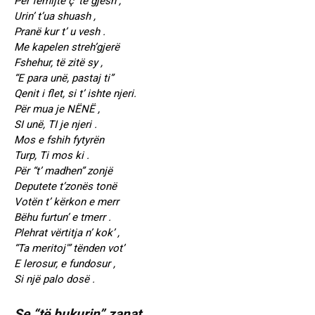
Për fëmijtë ç’ të gjesh ,
Urin’ t’ua shuash ,
Pranë kur t’ u vesh .
Me kapelen streh’gjerë
Fshehur, të zitë sy ,
“E para unë, pastaj ti”
Qenit i flet, si t’ ishte njeri.
Për mua je NËNË ,
SI unë, TI je njeri .
Mos e fshih fytyrën
Turp, Ti mos ki .
Për “t’ madhen” zonjë
Deputete t’zonës tonë
Votën t’ kërkon e merr
Bëhu furtun’ e tmerr .
Plehrat vërtitja n’ kok’ ,
“Ta meritoj'” tënden vot’
E lerosur, e fundosur ,
Si një palo dosë .
Se “të bukurin” zanat ,