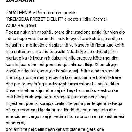
PARATHËNIA e Përmbledhjes poetike
“RRËMBEJA RREZET DIELLIT” e poetes Ildije Xhemali
AGIM BAJRAMI
Poezia nuk njeh moshē , orare dhe stacione pritje Kur vjen ajo
, di ta hapë vetē derēn dhe nuk tē pyet fare Eshtë njē ardhje e
ngjashme me llavēn e rizgjuar tē vullkaneve tē fjetur kaq kohë
nën shtresên e trashë tē akullit Ndodh kjo se edhe shpirti i
njeriut e ka tè lindur një dukuri të tillë eruptive Këtë mendim
kam krijuar edhe për poezinë qē shkruan Ildije Xhemali ,njē
zonjē e nderuar çame ,që kohēn e saj të lirë e ndan shpesh
me vargu, si njē mēnyrē për tē komunikuar me botēn letrare
dhe për të shpêrfaqur artistikisht impresionet e saj të ditës
Duke .shfletuar krijimet e saj në faqet e medias elektronike
,mē bēn pershtypje bota e shqetēsuar dhe nervi i saj i
ndjeshëm poetik ,kurajua civile dhe prirja pēr të qenē vetvetja
nē çdo moment Ngarkuar me lēndē tē pasur nga jeta dhe
emocione , vargu i saj jo vetēm fiton statusin e njē zēdhēnēsi
shpirtëror,
por arrin të përcjellē besnikërisht plane të gjerë dhe