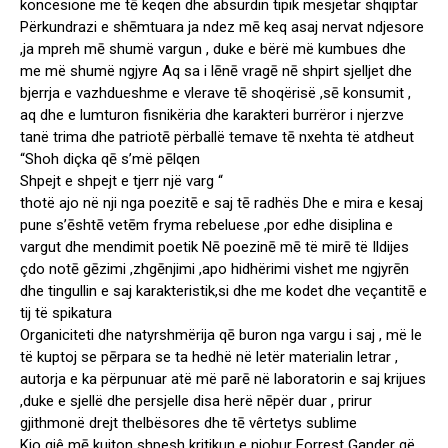
koncesione me tē keqen dhe absurdin tipik mesjetar shqiptar
Përkundrazi e shēmtuara ja ndez mē keq asaj nervat ndjesore
,ja mpreh mē shumë vargun , duke e bërë më kumbues dhe
me më shumë ngjyre Aq sa i lēnē vragē nē shpirt sjelljet dhe
bjerrja e vazhdueshme e vlerave tē shoqërisë ,sē konsumit ,
aq dhe e lumturon fisnikëria dhe karakteri burrëror i njerzve
tanë trima dhe patriotē përballë temave tē nxehta të atdheut
“Shoh diçka qē s’më pēlqen
Shpejt e shpejt e tjerr një varg “
thotë ajo në nji nga poezitē e saj tē radhës Dhe e mira e kesaj
pune s’ēshtē vetēm fryma rebeluese ,por edhe disiplina e
vargut dhe mendimit poetik Nē poezinē mē të mirē të Ildijes
çdo notē gēzimi ,zhgēnjimi ,apo hidhërimi vishet me ngjyrēn
dhe tingullin e saj karakteristik,si dhe me kodet dhe veçantitē e
tij të spikatura
Organiciteti dhe natyrshmërija qē buron nga vargu i saj , më le
të kuptoj se pērpara se ta hedhë në letër materialin letrar ,
autorja e ka përpunuar atë më parē në laboratorin e saj krijues
,duke e sjellë dhe persjelle disa herë nēpër duar , prirur
gjithmonë drejt thelbësores dhe tē vêrtetys sublime
Kjo gjê mē kujton shpesh kritikun e njohur Forrest Gander që