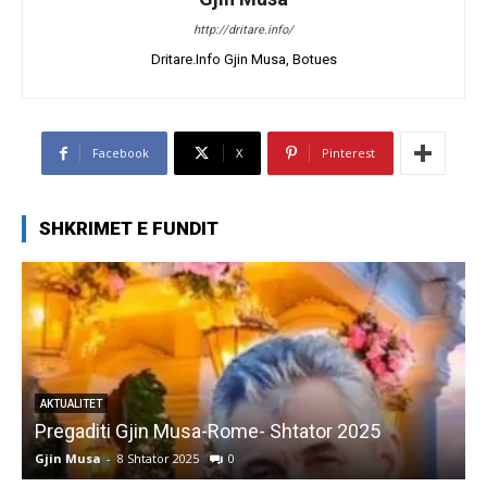
http://dritare.info/
Dritare.Info Gjin Musa, Botues
Facebook
X
Pinterest
SHKRIMET E FUNDIT
AKTUALITET
Pregaditi Gjin Musa-Rome- Shtator 2025
Gjin Musa
-
8 Shtator 2025
0
G