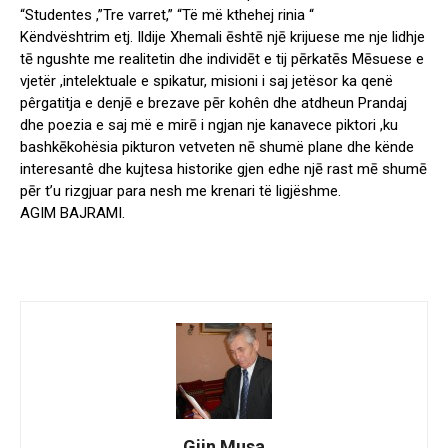
“Studentes ,”Tre varret,” “Të më kthehej rinia “
Këndvështrim etj. Ildije Xhemali ēshtē njē krijuese me nje lidhje
tē ngushte me realitetin dhe individēt e tij pērkatēs Mēsuese e
vjetër ,intelektuale e spikatur, misioni i saj jetësor ka qenë
pêrgatitja e denjē e brezave pēr kohên dhe atdheun Prandaj
dhe poezia e saj më e mirē i ngjan nje kanavece piktori ,ku
bashkēkohësia pikturon vetveten nē shumë plane dhe kënde
interesantê dhe kujtesa historike gjen edhe njē rast mē shumē
pēr t’u rizgjuar para nesh me krenari të ligjëshme.
AGIM BAJRAMI.
Gjin Musa