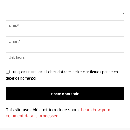
Koment:
Emr
Ema
Ue
Ruaj emrin tim, email dhe uebfaqen në këtë shfletues për herën
tjetër që komentoj.
This site uses Akismet to reduce spam.
Learn how your
comment data is processed.