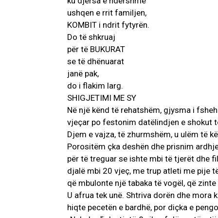
ku djersa e ndershme
ushqen e rrit familjen,
KOMBIT i ndrit fytyrën.
Do të shkruaj
për të BUKURAT
se të dhënuarat
janë pak,
do i flakim larg.
SHIGJETIMI ME SY
Në një kënd të rehatshëm, gjysma i fshehur, 
vjeçar po festonim datëlindjen e shokut 
Djem e vajza, të zhurmshëm, u ulëm të kë
Porositëm çka deshën dhe prisnim ardhjen
për të treguar se ishte mbi të tjerët dhe f
djalë mbi 20 vjeç, me trup atleti me pije
që mbulonte një tabaka të vogël, që zint
U afrua tek unë. Shtriva dorën dhe mora k
hiqte pecetën e bardhë, por diçka e pengo