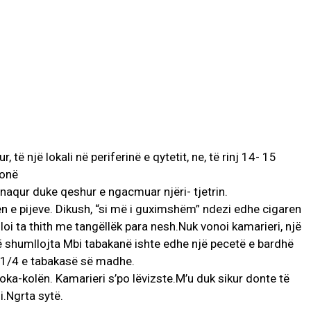
të një lokali në periferinë e qytetit, ne, të rinj 14- 15
tonë
naqur duke qeshur e ngacmuar njëri- tjetrin.
 e pijeve. Dikush, “si më i guximshëm” ndezi edhe cigaren
illoi ta thith me tangëllëk para nesh.Nuk vonoi kamarieri, një
 të shumllojta Mbi tabakanë ishte edhe një pecetë e bardhë
e 1/4 e tabakasë së madhe.
oka-kolën. Kamarieri s’po lëvizste.M’u duk sikur donte të
i.Ngrta sytë.