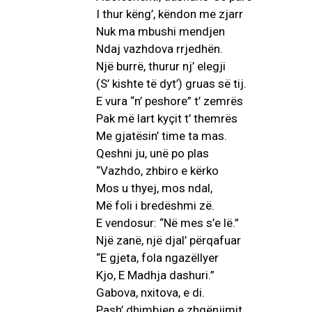
I thur këng’, këndon me zjarr
Nuk ma mbushi mendjen
Ndaj vazhdova rrjedhën.
Një burrë, thurur nj’ elegji
(S’ kishte të dyt’) gruas së tij.
E vura “n’ peshore” t’ zemrës
Pak më lart kyçit t’ themrës
Me gjatësin’ time ta mas.
Qeshni ju, unë po plas
“Vazhdo, zhbiro e kërko
Mos u thyej, mos ndal,
Më foli i bredëshmi zë.
E vendosur: “Në mes s’e lë.”
Një zanë, një djal’ përqafuar
“E gjeta, fola ngazëllyer
Kjo, E Madhja dashuri.”
Gabova, nxitova, e di.
Pash’ dhimbjen e zhgënjimit