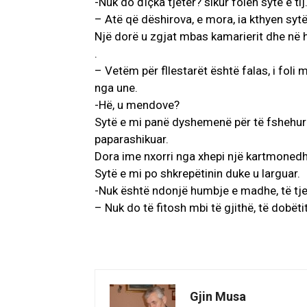
-Nuk do ďiçka tjetër? sikur folën sytë e tij
– Atë që dëshirova, e mora, ia kthyen syt
Një dorë u zgjat mbas kamarierit dhe në h
.
– Vetëm për fllestarët është falas, i foli 
nga une.
-Hë, u mendove?
Sytë e mi panë dyshemenë për të fshehur g
paparashikuar.
Dora ime nxorri nga xhepi një kartmonedhë
Sytë e mi po shkrepëtinin duke u larguar.
-Nuk është ndonjë humbje e madhe, të tjerët
– Nuk do të fitosh mbi të gjithë, të dobët
Gjin Musa