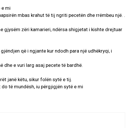
.
ë e mi
apsirën mbas krahut të tij ngriti pecetën dhe rrëmbeu një. .
me gjysëm zëri kamarieri, ndërsa shigjetat i kishte drejtuar
jëndjen që i ngjante kur ndodh para një udhëkryqi, i
 dhe e vuri larg asaj pecete të bardhë.
 janë këtu, sikur folën sytë e tij.
it do të mundësh, iu përgjigjën sytë e mi