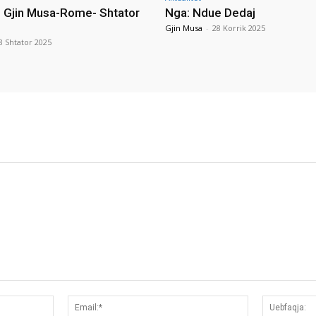
i Gjin Musa-Rome- Shtator
Nga: Ndue Dedaj
Gjin Musa
-
28 Korrik 2025
8 Shtator 2025
Emri:*
Email:*