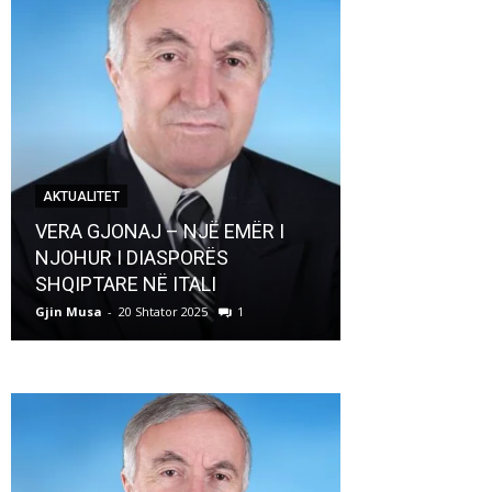
AKTUALITET
AKTUALITET
VERA GJONAJ – NJË EMËR I
NJOHUR I DIASPORËS
Pregaditi Gji
SHQIPTARE NË ITALI
Shtator 2025
Gjin Musa
-
20 Shtator 2025
1
Gjin Musa
-
8 Shtat