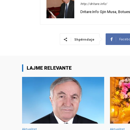
http://dritare.info/
Dritare.Info Gjin Musa, Botues
Faceb
Shpërndaje
LAJME RELEVANTE
Aktualitet
Aktualitet