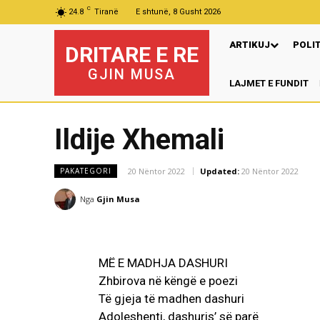
C
24.8
Tiranë
E shtunë, 8 Gusht 2026
ARTIKUJ
POLI
DRITARE E RE
GJIN MUSA
LAJMET E FUNDIT
P
Ildije Xhemali
20 Nëntor 2022
Updated:
20 Nëntor 2022
PAKATEGORI
Nga
Gjin Musa
MË E MADHJA DASHURI
Zhbirova në këngë e poezi
Të gjeja të madhen dashuri
Adoleshenti, dashuris’ së parë