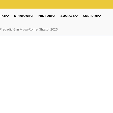
TIKË
OPINIONE
HISTORI
SOCIALE
KULTURË
regaditi Gjin Musa-Rome- Shtator 2025
Nga: Ndue Dedaj