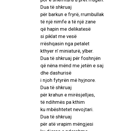
Dua të shkruaj
për barkun e fryrë, rrumbullak
të një nimfe a të një zane
që hapin me delikatesë
si piklat me vesë
rrëshqasin nga petalet
kthyer n’ miniaturë, ylber.
Dua të shkruaj për foshnjën
që nëna mënd me jetën e saj
dhe dashurisë
i njoh fytyrën më hyjnore.
Dua të shkruaj
për krahun e mirësjelljes,
të ndihmës pa kthim
ku mbështetet nevojtari.
Dua të shkruaj
për atë vrapim mëngjesi