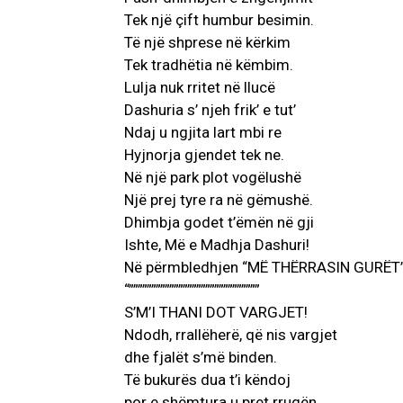
Tek një çift humbur besimin.
Të një shprese në kërkim
Tek tradhëtia në këmbim.
Lulja nuk rritet në llucë
Dashuria s’ njeh frik’ e tut’
Ndaj u ngjita lart mbi re
Hyjnorja gjendet tek ne.
Në një park plot vogëlushë
Një prej tyre ra në gëmushë.
Dhimbja godet t’ëmën në gji
Ishte, Më e Madhja Dashuri!
Në përmbledhjen “MË THËRRASIN GURËT
“”””””””””””””””””””””””””””””
S’M’I THANI DOT VARGJET!
Ndodh, rrallëherë, që nis vargjet
dhe fjalët s’më binden.
Të bukurës dua t’i këndoj
por e shëmtura u pret rrugën.