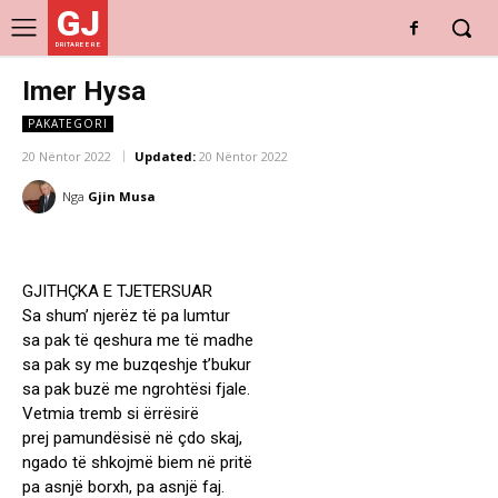
GJ
DRITARE E RE
Imer Hysa
PAKATEGORI
20 Nëntor 2022
Updated:
20 Nëntor 2022
Nga
Gjin Musa
GJITHÇKA E TJETERSUAR
Sa shum’ njerëz të pa lumtur
sa pak të qeshura me të madhe
sa pak sy me buzqeshje t’bukur
sa pak buzë me ngrohtësi fjale.
Vetmia tremb si ërrësirë
prej pamundësisë në çdo skaj,
ngado të shkojmë biem në pritë
pa asnjë borxh, pa asnjë faj.