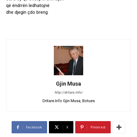
që ëndrrën ledhatojnë
dhe djegin çdo breng.
Gjin Musa
http://dritare.info/
Dritare.Info Gjin Musa, Botues
Facebook
X
Pinterest