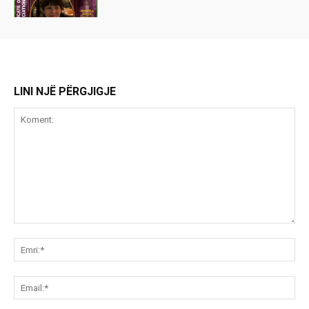
LINI NJË PËRGJIGJE
Koment:
Emr
Ema