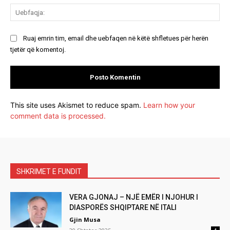
Ue
Ruaj emrin tim, email dhe uebfaqen në këtë shfletues për herën
tjetër që komentoj.
This site uses Akismet to reduce spam.
Learn how your
comment data is processed.
SHKRIMET E FUNDIT
VERA GJONAJ – NJË EMËR I NJOHUR I
DIASPORËS SHQIPTARE NË ITALI
Gjin Musa