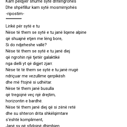
Kam pëlqyer shumë sytë dritëngrohës
Dhe shpëfillur kam sytë mosmirnjohës
-ripostim-
“”””””””””””””
Lirikë për sytë e tu
Nëse të them se sytë e tu janë liqene alpine
që shuajnë etjen me lëng bore,
Si do ndjeheshe vallë?
Nëse të them se sytë e tu janë diej
që ngrohin një tjetër galaktikë
nga dielli yt që digjet zjarr.
Nëse të të them se sytë e tu janë rrugë
ndriçuar me vezullime qerpikësh
dhe më ftojnë si udhëtar.
Nëse të them janë busulla
që tregojnë veç një drejtim,
horizontin e bardhë.
Nëse të them janë diej që si zënë retë
dhe su shteron drita shkëlqimtare
s’është kompliment,
Janë sy që sfidojnë dhimbjen