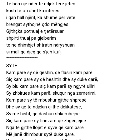
Të bën një nder të ndjek tërë jetën
kush të ofrohet ka interes
i qan hall njërit, ka shumë për vete
brengat sythojnë çdo mëngjes
Gjithçka pothuaj e tjetërsuar
shpirti thuaj pa gjelberim
te ne dhimbjet shtratin ndryshuan
si mall që djeg që s’jeh kufij.
“””””””””””””””””””””””””
SYTE
Kam parë sy që qeshin, që flasin kam parë
Siç kam parë sy që heshtin dhe sy duke qarë,
Sy blu kam parë siç kam parë sy ngjyrë ulliri
Sy zhbirues kam parë, skuqur nga zemërimi.
Kam parë sy të mbushur gjithë shpresë
Dhe sy që të ndjekin gjithë delikatesë,
Sy me bisht, që dashuri shkëmbejnë,
Siç kam parë sy tinëzarë që zhgënjejnë.
Nga të gjithë llojet e syve që kam parë
Më janë dhimbsur sytë duke qarë,