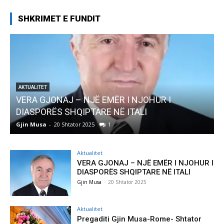
SHKRIMET E FUNDIT
AKTUALITET
VERA GJONAJ – NJË EMËR I NJOHUR I
DIASPORËS SHQIPTARE NË ITALI
Gjin Musa
-
20 Shtator 2025
1
G
Aktualitet
VERA GJONAJ – NJË EMËR I NJOHUR I
DIASPORËS SHQIPTARE NË ITALI
Gjin Musa
-
20 Shtator 2025
Aktualitet
Pregaditi Gjin Musa-Rome- Shtator