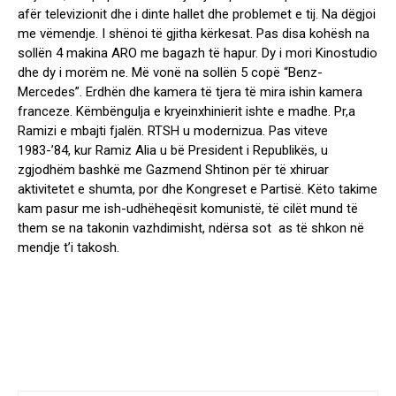
afër televizionit dhe i dinte hallet dhe problemet e tij. Na dëgjoi
me vëmendje. I shënoi të gjitha kërkesat. Pas disa kohësh na
sollën 4 makina ARO me bagazh të hapur. Dy i mori Kinostudio
dhe dy i morëm ne. Më vonë na sollën 5 copë “Benz-
Mercedes”. Erdhën dhe kamera të tjera të mira ishin kamera
franceze. Këmbëngulja e kryeinxhinierit ishte e madhe. Pr,a
Ramizi e mbajti fjalën. RTSH u modernizua. Pas viteve
1983-’84, kur Ramiz Alia u bë President i Republikës, u
zgjodhëm bashkë me Gazmend Shtinon për të xhiruar
aktivitetet e shumta, por dhe Kongreset e Partisë. Këto takime
kam pasur me ish-udhëheqësit komunistë, të cilët mund të
them se na takonin vazhdimisht, ndërsa sot as të shkon në
mendje t’i takosh.