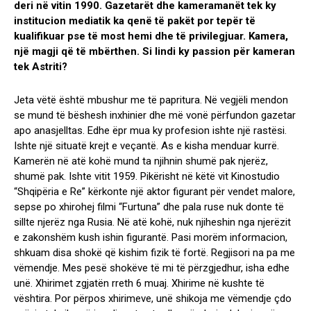
deri në vitin 1990. Gazetarët dhe kameramanët tek ky
institucion mediatik ka qenë të pakët por tepër të
kualifikuar pse të most hemi dhe të privilegjuar. Kamera,
një magji që të mbërthen. Si lindi ky passion për kameran
tek Astriti?
Jeta vëtë është mbushur me të papritura. Në vegjëli mendon
se mund të bëshesh inxhinier dhe më vonë përfundon gazetar
apo anasjelltas. Edhe ëpr mua ky profesion ishte një rastësi.
Ishte një situatë krejt e veçantë. As e kisha menduar kurrë.
Kamerën në atë kohë mund ta njihnin shumë pak njerëz,
shumë pak. Ishte vitit 1959. Pikërisht në këtë vit Kinostudio
“Shqipëria e Re” kërkonte një aktor figurant për vendet malore,
sepse po xhirohej filmi “Furtuna” dhe pala ruse nuk donte të
sillte njerëz nga Rusia. Në atë kohë, nuk njiheshin nga njerëzit
e zakonshëm kush ishin figurantë. Pasi morëm informacion,
shkuam disa shokë që kishim fizik të fortë. Regjisori na pa me
vëmendje. Mes pesë shokëve të mi të përzgjedhur, isha edhe
unë. Xhirimet zgjatën rreth 6 muaj. Xhirime në kushte të
vështira. Por përpos xhirimeve, unë shikoja me vëmendje çdo