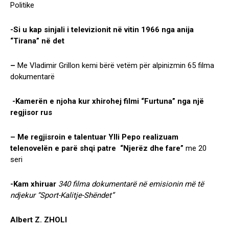
Politike
-Si u kap sinjali i televizionit në vitin 1966 nga anija
“Tirana” në det
–
Me Vladimir Grillon kemi bërë vetëm për alpinizmin 65 filma
dokumentarë
-Kamerën e njoha kur xhirohej filmi “Furtuna” nga një
regjisor rus
– Me regjisroin e talentuar Ylli Pepo realizuam
telenovelën e parë shqi patre “Njerëz dhe fare”
me 20
seri
-Kam xhiruar
340 filma dokumentarë në emisionin më të
ndjekur “Sport-Kalitje-Shëndet”
Albert Z. ZHOLI