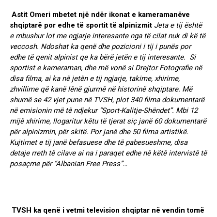
Astit Omeri mbetet një ndër ikonat e kameramanëve
shqiptarë por edhe të sportit të alpinizmit
Jeta e tij është
e mbushur lot me ngjarje interesante nga të cilat nuk di kë të
veccosh. Ndoshat ka qenë dhe pozicioni i tij i punës por
edhe të qenit alpinist qe ka bërë jetën e tij interesante. Si
sportist e kameraman, dhe më vonë si Drejtor Fotografie në
disa filma, ai ka në jetën e tij ngjarje, takime, xhirime,
zhvillime që kanë lënë gjurmë në historinë shqiptare. Më
shumë se 42 vjet pune në TVSH, plot 340 filma dokumentarë
në emisionin më të ndjekur “Sport-Kalitje-Shëndet”. Mbi 12
mijë xhirime, llogaritur këtu të tjerat siç janë 60 dokumentarë
për alpinizmin, për skitë. Por janë dhe 50 filma artistikë.
Kujtimet e tij janë befasuese dhe të pabesueshme, disa
detaje rreth të cilave ai na i paraqet edhe në këtë intervistë të
posaçme për “Albanian Free Press”…
TVSH ka qenë i vetmi television shqiptar në vendin tomë