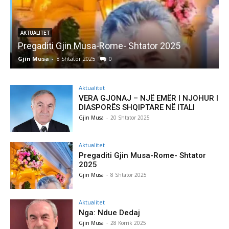
AKTUALITET
Pregaditi Gjin Musa-Rome- Shtator 2025
Gjin Musa
-
8 Shtator 2025
0
G
Aktualitet
VERA GJONAJ – NJË EMËR I NJOHUR I
DIASPORËS SHQIPTARE NË ITALI
Gjin Musa
-
20 Shtator 2025
Aktualitet
Pregaditi Gjin Musa-Rome- Shtator
2025
Gjin Musa
-
8 Shtator 2025
Aktualitet
Nga: Ndue Dedaj
Gjin Musa
-
28 Korrik 2025