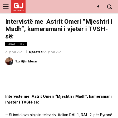
GJ
DRITARE E RE
Intervistë me Astrit Omeri “Mjeshtri i
Madh”, kameramani i vjetër i TVSH-
së:
PAKATEGORI
29 Janar 2021
Updated:
29 Janar 2021
Nga
Gjin Musa
Intervistë me Astrit Omeri “Mjeshtri i Madh”, kameramani
i vjetër i TVSH-së:
–
Si instalova sinjalin televiziv italian RAI-1, RAI- 2, për Byronë