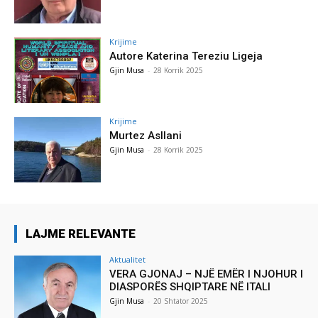
Krijime
Autore Katerina Tereziu Ligeja
Gjin Musa
-
28 Korrik 2025
Krijime
Murtez Asllani
Gjin Musa
-
28 Korrik 2025
LAJME RELEVANTE
Aktualitet
VERA GJONAJ – NJË EMËR I NJOHUR I
DIASPORËS SHQIPTARE NË ITALI
Gjin Musa
-
20 Shtator 2025