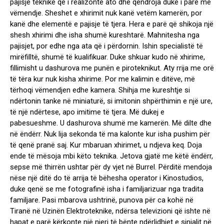
pajisje teknike që i realizonte ato dhe qëndroja duke i parë me
vëmendje. Sheshet e xhirimit nuk kanë vetëm kamerën, por
kanë dhe elementë e pajisje të tjera. Hera e parë që shikoja një
shesh xhirimi dhe isha shumë kureshtarë. Mahnitesha nga
pajisjet, por edhe nga ata që i përdornin. Ishin specialistë të
mirëfilltë, shumë të kualifikuar. Duke shkuar kudo në xhirime,
fillimisht u dashurova me punën e piroteknikut. Aty rrija me orë
të tëra kur nuk kisha xhirime. Por me kalimin e ditëve, më
tërhoqi vëmendjen edhe kamera. Shihja me kureshtje si
ndërtonin tanke në miniaturë, si imitonin shpërthimin e një ure,
të një ndërtese, apo imitime të tjera. Më dukej e
pabesueshme. U dashurova shumë me kamerën. Më dilte dhe
në ëndërr. Nuk lija sekonda të ma kalonte kur isha pushim për
të qenë pranë saj. Kur mbaruan xhirimet, u ndjeva keq. Doja
ende të mësoja mbi këto teknika. Jetova gjatë me këtë ëndërr,
sepse më thirrën ushtar për dy vjet në Burrel. Përditë mendoja
nëse një ditë do të arrija të bëhesha operator i Kinostudios,
duke qenë se me fotografinë isha i familjarizuar nga tradita
familjare. Pasi mbarova ushtrinë, punova për ca kohë në
Tiranë në Uzinën Elektroteknike, ndërsa televizioni që ishte në
hapat e parë kërkonte një njeri të bënte ndërlidhjet e sinjalit në