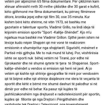
vetëm për alpinizmin 65 filma dokumentarë. Për çiklizmin kam
xhiruar afërsisht rreth 30 rrethe çiklistike dhe 30 garat e kufirit,
këto gjithmonë me filma dokumentarë, ku përveç filmimeve
ditore, kronika jepej edhe një film 30, ose 35 minuta. Kur
kishim bërë këto xhirime, në vitin 1973, së bashku me
gazetarin e talentuar sportiv, Vladimir Grillo, na lindi ideja të
krijonim emision sportiv “Sport -Kalitje-Shëndet”. Kjo m’u
ngarkua mua bashkë me Vladimir Grillon. Gjithë javën ishim në
lëvizje kudo nëpër Shqipëri që më vonë të realizonim
emisionin e shumëpritur nga shqiptarët. Sigurisht, mësimet e
Partisë mbi gjithçka. Me to nuk mund të luhej. Por, vështirësia
ishte se sporti nuk bëhej vetëm në Tiranë, por edhe në
Gjirokastër dhe në shumë qytete të tjera të Shqipërisë. Sport-
kalitje-shëndet u vendos si emision një herë në javë. Ai jo
vetëm që kishte një shtrirje gjeografike të mirë por vendosëm
që të bëjmë edhe një shtrirje disiplinore me vlera të veçanta të
sportit dhe këtë e bëmë me shumë dashuri të palodhur si në
dimër por edhe në behar. Ka pasur një kujdes të
jashtëzakonshëm nga drejtuesit e radiotelevizionit për sportin,
kujdes që fillonte që nga Drejtori i Përgjithshëm dhe
vazhdonte tek Drejtori i Televizionit, nga kryeinxhinierët.