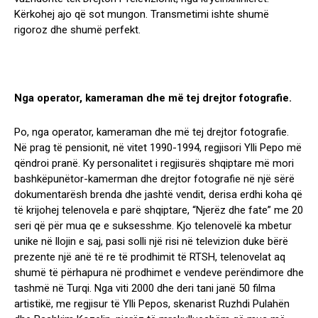
Kërkohej ajo që sot mungon. Transmetimi ishte shumë
rigoroz dhe shumë perfekt.
Nga operator, kameraman dhe më tej drejtor fotografie.
Po, nga operator, kameraman dhe më tej drejtor fotografie.
Në prag të pensionit, në vitet 1990-1994, regjisori Ylli Pepo më
qëndroi pranë. Ky personalitet i regjisurës shqiptare më mori
bashkëpunëtor-kamerman dhe drejtor fotografie në një sërë
dokumentarësh brenda dhe jashtë vendit, derisa erdhi koha që
të krijohej telenovela e parë shqiptare, “Njerëz dhe fate” me 20
seri që për mua qe e suksesshme. Kjo telenovelë ka mbetur
unike në llojin e saj, pasi solli një risi në televizion duke bërë
prezente një anë të re të prodhimit të RTSH, telenovelat aq
shumë të përhapura në prodhimet e vendeve perëndimore dhe
tashmë në Turqi. Nga viti 2000 dhe deri tani janë 50 filma
artistikë, me regjisur të Ylli Pepos, skenarist Ruzhdi Pulahën