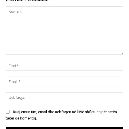
Koment:
Emr
Ema
Ue
Ruaj emrin tim, email dhe uebfaqen në këtë shfletues për herën
tjetër që komentoj.