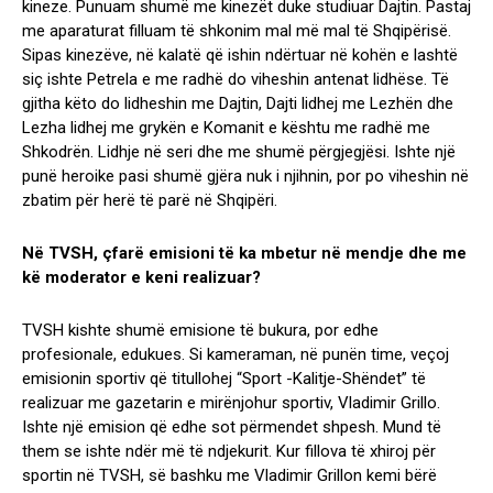
kineze. Punuam shumë me kinezët duke studiuar Dajtin. Pastaj
me aparaturat filluam të shkonim mal më mal të Shqipërisë.
Sipas kinezëve, në kalatë që ishin ndërtuar në kohën e lashtë
siç ishte Petrela e me radhë do viheshin antenat lidhëse. Të
gjitha këto do lidheshin me Dajtin, Dajti lidhej me Lezhën dhe
Lezha lidhej me grykën e Komanit e kështu me radhë me
Shkodrën. Lidhje në seri dhe me shumë përgjegjësi. Ishte një
punë heroike pasi shumë gjëra nuk i njihnin, por po viheshin në
zbatim për herë të parë në Shqipëri.
Në TVSH, çfarë emisioni të ka mbetur në mendje dhe me
kë moderator e keni realizuar?
TVSH kishte shumë emisione të bukura, por edhe
profesionale, edukues. Si kameraman, në punën time, veçoj
emisionin sportiv që titullohej “Sport -Kalitje-Shëndet” të
realizuar me gazetarin e mirënjohur sportiv, Vladimir Grillo.
Ishte një emision që edhe sot përmendet shpesh. Mund të
them se ishte ndër më të ndjekurit. Kur fillova të xhiroj për
sportin në TVSH, së bashku me Vladimir Grillon kemi bërë