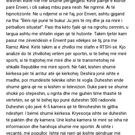
xhirimet edhe me më shumë përgjegjësi. Këtë pamje e kishte
parë Enveri, i cili sakaq mbiu para nesh. Ne ngrimë. Ai të
hipnotizonte. Ne u ndjemë si në faj, por Enveri, ashtu gjigand
na tha: “Bëni një punë të bukur Ju jeni të rinj dhe ja sa mirë i
përballoni situatat”. Pasi tha këto fjalë që na ngrohu zemrën, u
largua ashtu me shtatin vigan që të hutonte. Takim tjetër kam
pasur me zëvendësin e Enverit pas vdekjes së tij, pra me
Ramiz Alinë. Këtë takim ai e zhvilloi me stafin e RTSH-së. Kjo
analizë do të zhvillohej vetëm për sportin, si të bëhej më mirë
sporti, si të trajtohej më mirë dhe si të transmetohej në
shkallë Republike më mirë sporti. Në fakt, kishim shumë
kërkesa për të arritur atë që kërkohej. Dëshira jonë ishte e
madhe, por mundësitë teknike ishin të vogla. Duheshin ende
shumë gjëra që ne si kishim si televizion. Duke parë se shumë
shokë po stepeshin, u ngrita dhe me gjuhën time thashë të
vërtetën, se që të bëhej kjo punë duheshin 500 radiorele.
Duheshin çdo javë 4-5 kamera që të filmoheshin të gjitha
ndeshjet. I bëmë shumë kërkesa. Kryesorja ishte se duheshin
të paktën dhe dy kamera. Unë kisha kamera të mirë se isha në
informacion dhe harxhoja shumë me sportin. Ai ishte i
veçantë, më popullor. Ishte një njeri që kishte qëndruar më