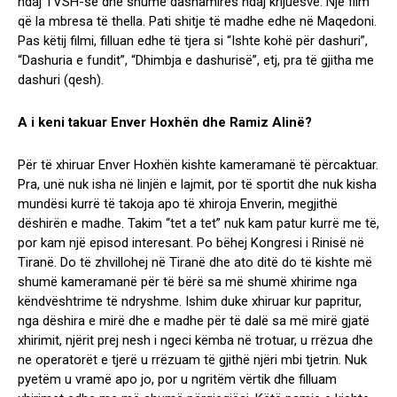
ndaj TVSH-së dhe shumë dashamirës ndaj krijuesve. Një film
që la mbresa të thella. Pati shitje të madhe edhe në Maqedoni.
Pas këtij filmi, filluan edhe të tjera si “Ishte kohë për dashuri”,
“Dashuria e fundit”, “Dhimbja e dashurisë”, etj, pra të gjitha me
dashuri (qesh).
A i keni takuar
Enver Hoxhën dhe Ramiz Alinë?
Për të xhiruar Enver Hoxhën kishte kameramanë të përcaktuar.
Pra, unë nuk isha në linjën e lajmit, por të sportit dhe nuk kisha
mundësi kurrë të takoja apo të xhiroja Enverin, megjithë
dëshirën e madhe. Takim “tet a tet” nuk kam patur kurrë me të,
por kam një episod interesant. Po bëhej Kongresi i Rinisë në
Tiranë. Do të zhvillohej në Tiranë dhe ato ditë do të kishte më
shumë kameramanë për të bërë sa më shumë xhirime nga
këndvështrime të ndryshme. Ishim duke xhiruar kur papritur,
nga dëshira e mirë dhe e madhe për të dalë sa më mirë gjatë
xhirimit, njërit prej nesh i ngeci këmba në trotuar, u rrëzua dhe
ne operatorët e tjerë u rrëzuam të gjithë njëri mbi tjetrin. Nuk
pyetëm u vramë apo jo, por u ngritëm vërtik dhe filluam