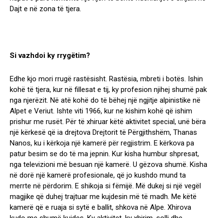
Dajt e në zona të tjera.
Si vazhdoi ky rrygëtim?
Edhe kjo mori rrugë rastësisht. Rastësia, mbreti i botës. Ishin
kohë të tjera, kur në fillesat e tij, ky profesion njihej shumë pak
nga njerëzit. Në atë kohë do të bëhej një ngjitje alpinistike në
Alpet e Veriut. Ishte viti 1966, kur ne kishim kohë që ishim
prishur me rusët. Për të xhiruar këtë aktivitet special, unë bëra
një kërkesë që ia drejtova Drejtorit të Përgjithshëm, Thanas
Nanos, ku i kërkoja një kamerë për regjistrim. E kërkova pa
patur besim se do të ma jepnin. Kur kisha humbur shpresat,
nga televizioni më besuan një kamerë. U gëzova shumë. Kisha
në dorë një kamerë profesionale, që jo kushdo mund ta
merrte në përdorim. E shikoja si fëmijë. Më dukej si një vegël
magjike që duhej trajtuar me kujdesin më të madh. Me këtë
kamerë që e ruaja si sytë e ballit, shkova në Alpe. Xhirova