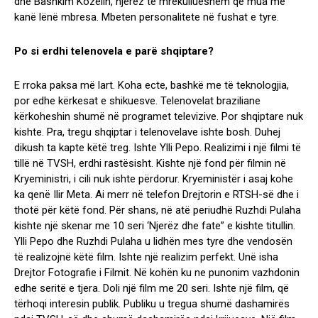
dhe Bashkim Kozelin, njerëz të mrekullueshëm që mua më
kanë lënë mbresa. Mbeten personalitete në fushat e tyre.
Po si erdhi telenovela e parë shqiptare?
E rroka paksa më lart. Koha ecte, bashkë me të teknologjia,
por edhe kërkesat e shikuesve. Telenovelat braziliane
kërkoheshin shumë në programet televizive. Por shqiptare nuk
kishte. Pra, tregu shqiptar i telenovelave ishte bosh. Duhej
dikush ta kapte këtë treg. Ishte Ylli Pepo. Realizimi i një filmi të
tillë në TVSH, erdhi rastësisht. Kishte një fond për filmin në
Kryeministri, i cili nuk ishte përdorur. Kryeministër i asaj kohe
ka qenë Ilir Meta. Ai merr në telefon Drejtorin e RTSH-së dhe i
thotë për këtë fond. Për shans, në atë periudhë Ruzhdi Pulaha
kishte një skenar me 10 seri ‘Njerëz dhe fate” e kishte titullin.
Ylli Pepo dhe Ruzhdi Pulaha u lidhën mes tyre dhe vendosën
të realizojnë këtë film. Ishte një realizim perfekt. Unë isha
Drejtor Fotografie i Filmit. Në kohën ku ne punonim vazhdonin
edhe seritë e tjera. Doli një film me 20 seri. Ishte një film, që
tërhoqi interesin publik. Publiku u tregua shumë dashamirës