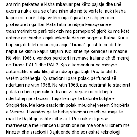
arsimin përkatës e kisha mbaruar për këto pajisje dhe unë
akoma nuk e dija se çfarë ishin ato në të vërtetë, nuk i kisha
kapur me dorë. I dija vetëm nga figurat që i shpjegonin
profesorët nga libri. Pata fatin të ndjeja kënaqësinë e
transmetimit të parë televiziv me përhapje të gjerë ku me këtë
antenë që thashë sinjali shkonte deri në brigjet e Italisë. Kur u
hap sinjali, telefonuan nga anije “Tirana” që ishte në det të
hapur se kishin kapur sinjalin. Kjo ishte një kënaqësi e madhe.
Në vitin 1966 u vendos perditori i rrymave italiane që të merrej
në Tiranë RAI-1 dhe RAI-2. Kjo e komanduar në mënyrë
automatike e cila fikej dhe ndizej nga Dajti. Pra, të shihte
vetëm udhëheqja. Ky stacioni i parë polak, përfundoi së
ndërtuari në vitin 1968. Në vitin 1968, pas ndërtimit të stacionit
polak erdhën specialistë francezë sepse mendohej të
ndërtohej një stacion i fuqishëm që të kalonte kufijtë e
Shqipërisë. Me këtë stacionin polak mbulohej vetëm Shqipëria
e Mesme. U vendos që të bëhej stacioni i madh në majë të
malit të Dajtit që është edhe sot. Por nuk e di përse
marrëveshja me Francën u prish dhe ne më vonë u lidhëm me
kinezët dhe stacioni i Dajtit ende dhe sot është teknologji