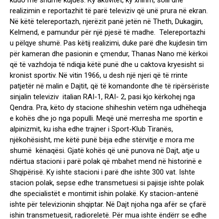
kudo me shumë kujdes. Ky aktivitet, ky xhirim, solli dhe
realizimin e reportazhit të parë televiziv që unë prura në ekran.
Në këtë telereportazh, njerëzit panë jetën në Theth, Dukagjin,
Kelmend, e pamundur për një pjesë të madhe. Telereportazhi
u pëlqye shumë. Pas këtij realizimi, duke parë dhe kujdesin tim
për kameran dhe pasionin e çmendur, Thanas Nano më kërkoi
që të vazhdoja të ndiqja këtë punë dhe u caktova kryesisht si
kronist sportiv. Në vitin 1966, u desh një njeri që të rrinte
patjetër në malin e Dajtit, që të komandonte dhe të ripërsëriste
sinjalin televiziv italian RAI-1, RAI- 2, pasi kjo kërkohej nga
Qendra. Pra, këto dy stacione shiheshin vetëm nga udhëheqja
e kohës dhe jo nga populli. Meqë unë merresha me sportin e
alpinizmit, ku isha edhe trajner i Sport-Klub Tiranës,
njëkohësisht, me këtë punë bëja edhe stërvitje e mora me
shumë kënaqësi. Gjatë kohës që unë punova në Dajt, atje u
ndërtua stacioni i parë polak që mbahet mend në historinë e
Shqipërisë. Ky ishte stacioni i parë dhe ishte 300 vat. Ishte
stacion polak, sepse edhe transmetuesi si pajisje ishte polak
dhe specialistët e montimit ishin polakë. Ky stacion-antenë
ishte për televizionin shqiptar. Në Dajt njoha nga afër se çfarë
ishin transmetuesit, radioreletë. Për mua ishte ëndërr se edhe