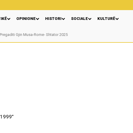
TIKË
OPINIONE
HISTORI
SOCIALE
KULTURË
Pregaditi Gjin Musa-Rome- Shtator 2025
 1999”