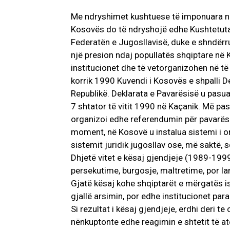
Me ndryshimet kushtuese të imponuara n
Kosovës do të ndryshojë edhe Kushtetuta
Federatën e Jugosllavisë, duke e shndërru
një presion ndaj popullatës shqiptare në Ko
institucionet dhe të vetorganizohen në të 
korrik 1990 Kuvendi i Kosovës e shpalli 
Republikë. Deklarata e Pavarësisë u pasu
7 shtator të vitit 1990 në Kaçanik. Më pas
organizoi edhe referendumin për pavarësi 
moment, në Kosovë u instalua sistemi i or
sistemit juridik jugosllav ose, më saktë, s
Dhjetë vitet e kësaj gjendjeje (1989-1999
persekutime, burgosje, maltretime, por lan
Gjatë kësaj kohe shqiptarët e mërgatës 
gjallë arsimin, por edhe institucionet para
Si rezultat i kësaj gjendjeje, erdhi deri t
nënkuptonte edhe reagimin e shtetit të a