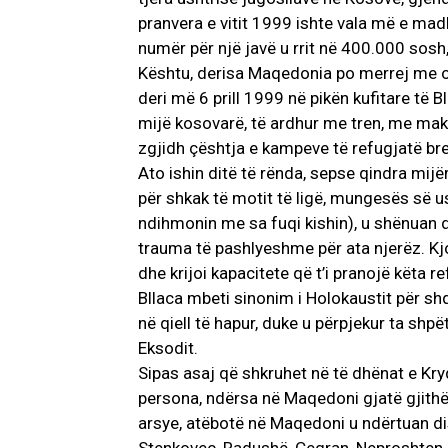
pranvera e vitit 1999 ishte vala më e mad
numër për një javë u rrit në 400.000 sosh
Kështu, derisa Maqedonia po merrej me or
deri më 6 prill 1999 në pikën kufitare të 
mijë kosovarë, të ardhur me tren, me mak
zgjidh çështja e kampeve të refugjatë bre
Ato ishin ditë të rënda, sepse qindra mijër
për shkak të motit të ligë, mungesës së 
ndihmonin me sa fuqi kishin), u shënuan 
trauma të pashlyeshme për ata njerëz. Kj
dhe krijoi kapacitete që t’i pranojë këta r
Bllaca mbeti sinonim i Holokaustit për sh
në qiell të hapur, duke u përpjekur ta shp
Eksodit.
Sipas asaj që shkruhet në të dhënat e Kry
persona, ndërsa në Maqedoni gjatë gjithë
arsye, atëbotë në Maqedoni u ndërtuan di