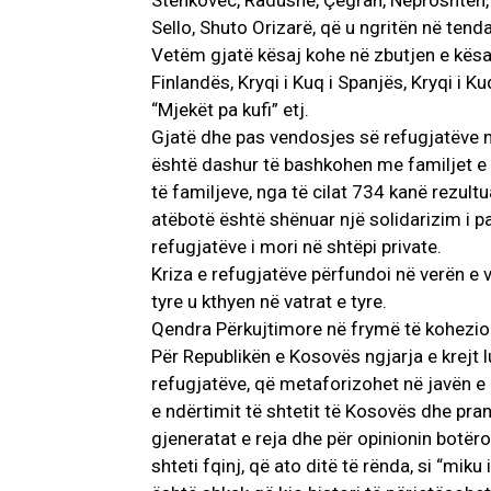
Stenkovec, Radushë, Çegran, Neproshten, 
Sello, Shuto Orizarë, që u ngritën në te
Vetëm gjatë kësaj kohe në zbutjen e kësaj
Finlandës, Kryqi i Kuq i Spanjës, Kryqi i 
“Mjekët pa kufi” etj.
Gjatë dhe pas vendosjes së refugjatëve n
është dashur të bashkohen me familjet e t
të familjeve, nga të cilat 734 kanë rezul
atëbotë është shënuar një solidarizim i p
refugjatëve i mori në shtëpi private.
Kriza e refugjatëve përfundoi në verën e 
tyre u kthyen në vatrat e tyre.
Qendra Përkujtimore në frymë të kohezio
Për Republikën e Kosovës ngjarja e krejt 
refugjatëve, që metaforizohet në javën e
e ndërtimit të shtetit të Kosovës dhe pran
gjeneratat e reja dhe për opinionin botër
shteti fqinj, që ato ditë të rënda, si “miku i