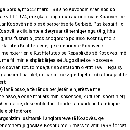
ga Serbia, më 23 mars 1989 në Kuvendin Krahinës së
 e vitit 1974, me çka u suprimua autonomia e Kosovës në
ar Kosovën në pjesë përbërëse të Serbisë. Pas kësaj filloi
sovë, e cila ishte e detyruar të tërhiqet nga të gjitha
gjitha fushat e jetës shoqërore politike. Kështu, më 2
Deklaratën Kushtetuese, që e definonte Kosovën si
a me nxjerrjen e Kushtetutës së Republikës së Kosovës, më
, me fillimin e shpërbërjes së Jugosllavisë, Kosova e
e sovranitet, të mbajtur në shtatorin e vitit 1991. Nga ky
ganizimit paralel, që pasoi me zgjedhjet e mbajtura jashtë
erb.
) lanë pasoja të rënda për jetën e njerëzve me
ë pasoja edhe mbi arsimin, shkencën, kulturën, sportin etj.
ishin ata që, duke mbledhur fonde, u munduan ta mbajnë
lele shtetërore.
e organizimi ushtarak i shqiptarëve të Kosovës, që
tëhershëm jugosllav. Kështu më 5 mars të vitit 1998 forcat