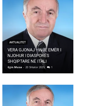
AKTUALITET
AKTUALITET
VERA GJONAJ – NJË EMËR I
NJOHUR I DIASPORËS
Pregaditi Gji
SHQIPTARE NË ITALI
Shtator 2025
Gjin Musa
-
20 Shtator 2025
1
Gjin Musa
-
8 Shtat