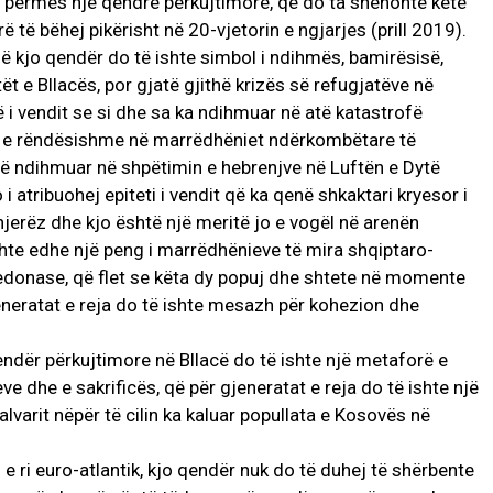
et përmes një qendre përkujtimore, që do ta shënonte këtë
ë të bëhej pikërisht në 20-vjetorin e ngjarjes (prill 2019).
ë kjo qendër do të ishte simbol i ndihmës, bamirësisë,
tët e Bllacës, por gjatë gjithë krizës së refugjatëve në
 i vendit se si dhe sa ka ndihmuar në atë katastrofë
ë e rëndësishme në marrëdhëniet ndërkombëtare të
 ndihmuar në shpëtimin e hebrenjve në Luftën e Dytë
 atribuohej epiteti i vendit që ka qenë shkaktari kryesor i
njerëz dhe kjo është një meritë jo e vogël në arenën
shte edhe një peng i marrëdhënieve të mira shqiptaro-
onase, që flet se këta dy popuj dhe shtete në momente
eneratat e reja do të ishte mesazh për kohezion dhe
ndër përkujtimore në Bllacë do të ishte një metaforë e
eve dhe e sakrificës, që për gjeneratat e reja do të ishte një
lvarit nëpër të cilin ka kaluar popullata e Kosovës në
e ri euro-atlantik, kjo qendër nuk do të duhej të shërbente