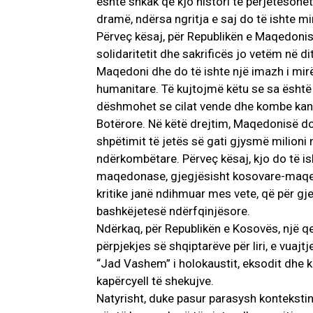
është shkak që kjo histori të përjetësoh
dramë, ndërsa ngritja e saj do të ishte mir
Përveç kësaj, për Republikën e Maqedonis
solidaritetit dhe sakrificës jo vetëm në di
Maqedoni dhe do të ishte një imazh i mirë
humanitare. Të kujtojmë këtu se sa ësht
dëshmohet se cilat vende dhe kombe kanë
Botërore. Në këtë drejtim, Maqedonisë do i
shpëtimit të jetës së gati gjysmë milioni 
ndërkombëtare. Përveç kësaj, kjo do të i
maqedonase, gjegjësisht kosovare-maqed
kritike janë ndihmuar mes vete, që për gj
bashkëjetesë ndërfqinjësore.
Ndërkaq, për Republikën e Kosovës, një qe
përpjekjes së shqiptarëve për liri, e vuajtj
“Jad Vashem” i holokaustit, eksodit dhe ka
kapërcyell të shekujve.
Natyrisht, duke pasur parasysh kontekstin 