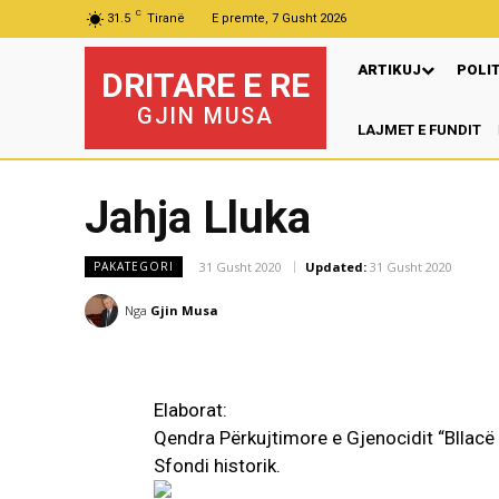
C
31.5
Tiranë
E premte, 7 Gusht 2026
ARTIKUJ
POLI
DRITARE E RE
GJIN MUSA
LAJMET E FUNDIT
Jahja Lluka
31 Gusht 2020
Updated:
31 Gusht 2020
PAKATEGORI
Nga
Gjin Musa
Elaborat:
Qendra Përkujtimore e Gjenocidit “Bllacë
Sfondi historik.