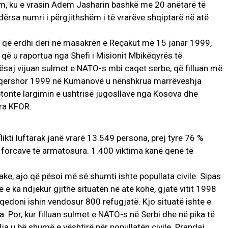
ëm, ku e vrasin Adem Jasharin bashkë me 20 anëtarë të
 ndërsa numri i përgjithshëm i të vrarëve shqiptarë në atë
r, që erdhi deri në masakrën e Reçakut më 15 janar 1999,
, që u raportua nga Shefi i Misionit Mbikëqyrës të
saj vijuan sulmet e NATO-s mbi caqet serbe, që filluan më
 qershor 1999 në Kumanovë u nënshkrua marrëveshja
onte largimin e ushtrisë jugosllave nga Kosova dhe
ra KFOR.
likti luftarak janë vrarë 13.549 persona, prej tyre 76 %
ë forcave të armatosura. 1.400 viktima kanë qenë të
ke, ajo që pësoi më së shumti ishte popullata civile. Sipas
 e ka ndjekur gjithë situatën në atë kohë, gjatë vitit 1998
qedoni ishin vendosur 800 refugjatë. Kjo situatë ishte e
 Por, kur filluan sulmet e NATO-s në Serbi dhe në pika të
ja u bë shumë e vështirë për popullatën civile. Prandaj