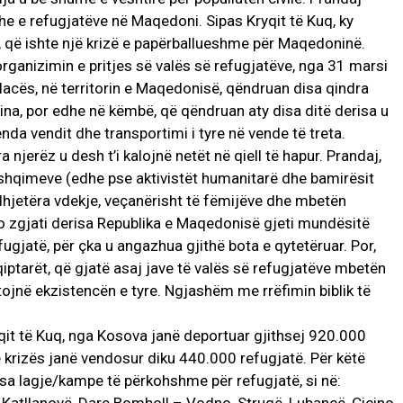
he e refugjatëve në Maqedoni. Sipas Kryqit të Kuq, ky
, që ishte një krizë e papërballueshme për Maqedoninë.
ganizimin e pritjes së valës së refugjatëve, nga 31 marsi
Bllacës, në territorin e Maqedonisë, qëndruan disa qindra
ina, por edhe në këmbë, që qëndruan aty disa ditë derisa u
nda vendit dhe transportimi i tyre në vende të treta.
a njerëz u desh t’i kalojnë netët në qiell të hapur. Prandaj,
ushqimeve (edhe pse aktivistët humanitarë dhe bamirësit
dhjetëra vdekje, veçanërisht të fëmijëve dhe mbetën
o zgjati derisa Republika e Maqedonisë gjeti mundësitë
efugjatë, për çka u angazhua gjithë bota e qytetëruar. Por,
qiptarët, që gjatë asaj jave të valës së refugjatëve mbetën
ëtojnë ekzistencën e tyre. Ngjashëm me rrëfimin biblik të
qit të Kuq, nga Kosova janë deportuar gjithsej 920.000
 krizës janë vendosur diku 440.000 refugjatë. Për këtë
sa lagje/kampe të përkohshme për refugjatë, si në: