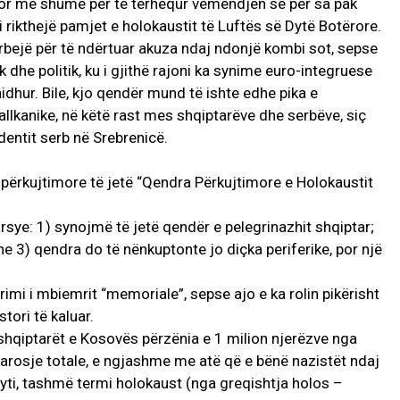
, por më shumë për të tërhequr vëmendjen se për sa pak
i rikthejë pamjet e holokaustit të Luftës së Dytë Botërore.
rbejë për të ndërtuar akuza ndaj ndonjë kombi sot, sepse
 dhe politik, ku i gjithë rajoni ka synime euro-integruese
hidhur. Bile, kjo qendër mund të ishte edhe pika e
llkanike, në këtë rast mes shqiptarëve dhe serbëve, siç
entit serb në Srebrenicë.
 përkujtimore të jetë “Qendra Përkujtimore e Holokaustit
rsye: 1) synojmë të jetë qendër e pelegrinazhit shqiptar;
 3) qendra do të nënkuptonte jo diçka periferike, por një
imi i mbiemrit “memoriale”, sepse ajo e ka rolin pikërisht
stori të kaluar.
 shqiptarët e Kosovës përzënia e 1 milion njerëzve nga
hfarosje totale, e ngjashme me atë që e bënë nazistët ndaj
yti, tashmë termi holokaust (nga greqishtja holos –