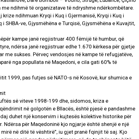
Katllanovë, Dare Bomboll – Vodno, Strugë, Lubancë, Çiçino
nda me ndihmë të organizatave të ndryshme ndërkombëtare.
 krize ndihmuan Kryqi i Kuq i Gjermanisë, Kryqi i Kuq i
Kuq i SHBA-ve, Gjysmëhëna e Turqisë, Gjysmëhëna e Kuvajtit,
ëpër kampe janë regjistruar 400 fëmijë të humbur, që
yre, ndërsa janë regjistruar edhe 1.670 kërkesa për gjetje
tuar me sukses. Përveç vendosjes në kampe të refugjatëve,
aparë nga popullata në Maqedoni, e cila gati 60% të
vitit 1999, pas futjes së NATO-s në Kosovë, kur shumica e
nit
luftës së viteve 1998-199 dhe, sidomos, kriza e
 qëndrimit në golgotën e Bllacës, është pjesë e pandashme
daj duhet një konservim i kujtesës kolektive historike për
or. Ndërsa për Maqedoninë kjo ngjarje është shenjë e një
 mirë në ditë të vështirë”, iu gjet pranë fqinjit të saj. Kjo