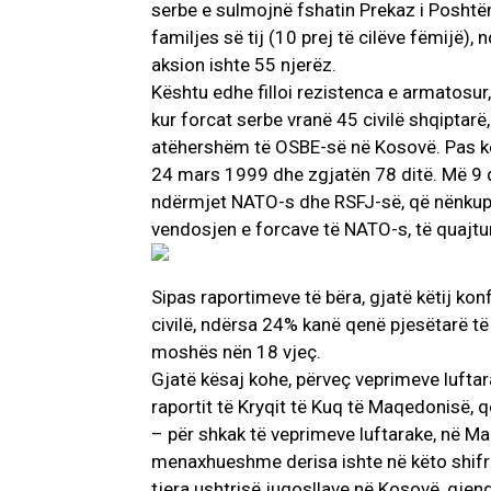
serbe e sulmojnë fshatin Prekaz i Posht
familjes së tij (10 prej të cilëve fëmijë),
aksion ishte 55 njerëz.
Kështu edhe filloi rezistenca e armatosu
kur forcat serbe vranë 45 civilë shqiptarë
atëhershëm të OSBE-së në Kosovë. Pas kë
24 mars 1999 dhe zgjatën 78 ditë. Më 9
ndërmjet NATO-s dhe RSFJ-së, që nënkupt
vendosjen e forcave të NATO-s, të quajtu
Sipas raportimeve të bëra, gjatë këtij konf
civilë, ndërsa 24% kanë qenë pjesëtarë t
moshës nën 18 vjeç.
Gjatë kësaj kohe, përveç veprimeve luftara
raportit të Kryqit të Kuq të Maqedonisë, që
– për shkak të veprimeve luftarake, në Ma
menaxhueshme derisa ishte në këto shifra.
tjera ushtrisë jugosllave në Kosovë, gjend