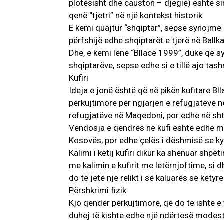
plotësisht dhe causton – djegie) është si
qenë “tjetri” në një kontekst historik.
E kemi quajtur “shqiptar”, sepse synojmë 
përfshijë edhe shqiptarët e tjerë në Ballka
Dhe, e kemi lënë “Bllacë 1999”, duke që 
shqiptarëve, sepse edhe si e tillë ajo tas
Kufiri
Ideja e jonë është që në pikën kufitare Bl
përkujtimore për ngjarjen e refugjatëve n
refugjatëve në Maqedoni, por edhe në shtë
Vendosja e qendrës në kufi është edhe m
Kosovës, por edhe çelës i dëshmisë se ky 
Kalimi i këtij kufiri dikur ka shënuar shp
me kalimin e kufirit me letërnjoftime, si d
do të jetë një relikt i së kaluarës së këty
Përshkrimi fizik
Kjo qendër përkujtimore, që do të ishte e 
duhej të kishte edhe një ndërtesë modest