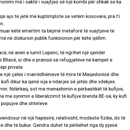
nonimi më i saktë i vuajtjes së një kombi për shkak se ka
që ajo të jetë më kuptimplote se vetëm kosovare, pra t’i
n.
synuar këtë emërtim ta bëjmë metaforë të vuajtjeve të
hmë në diskursin publik funksionon për këtë qëllim.
lacë, në anën e lumit Lepenc, të ngrihet një qendër
ë Bllacë, si dhe e pranisë së refugjatëve në kampet e
pi private.
e një çelës i marrëdhënieve të mira të Maqedonisë dhe
kufi dikur ka qenë vija e ndarjes së jetës dhe vdekjes.
ëtimin. Ndërkaq, sot me menaxhimin e përbashkët të kufijve,
he me synimin e liberalizimit të kufijve brenda BE-së, ky kufi
re popujve dhe shteteve.
vendosur në një hapësirë, relativisht, modeste fizike, do të
e dhe të bukur. Qendra duhet të përbëhet nga dy pjesë: