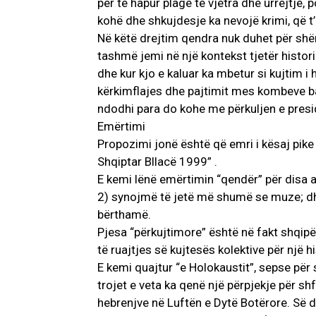
për të hapur plagë të vjetra dhe urrejtje
kohë dhe shkujdesje ka nevojë krimi, që t’
Në këtë drejtim qendra nuk duhet për shë
tashmë jemi në një kontekst tjetër historik
dhe kur kjo e kaluar ka mbetur si kujtim i 
kërkimflajes dhe pajtimit mes kombeve ba
ndodhi para do kohe me përkuljen e presid
Emërtimi
Propozimi jonë është që emri i kësaj pike
Shqiptar Bllacë 1999” .
E kemi lënë emërtimin “qendër” për disa a
2) synojmë të jetë më shumë se muze; dhe
bërthamë.
Pjesa “përkujtimore” është në fakt shqipër
të ruajtjes së kujtesës kolektive për një hi
E kemi quajtur “e Holokaustit”, sepse për
trojet e veta ka qenë një përpjekje për s
hebrenjve në Luftën e Dytë Botërore. Së d