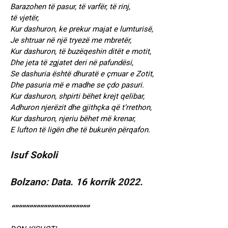
Barazohen të pasur, të varfër, të rinj,
të vjetër,
Kur dashuron, ke prekur majat e lumturisë,
Je shtruar në një tryezë me mbretër,
Kur dashuron, të buzëqeshin ditët e motit,
Dhe jeta të zgjatet deri në pafundësi,
Se dashuria është dhuratë e çmuar e Zotit,
Dhe pasuria më e madhe se çdo pasuri.
Kur dashuron, shpirti bëhet krejt qelibar,
Adhuron njerëzit dhe gjithçka që t’rrethon,
Kur dashuron, njeriu bëhet më krenar,
E lufton të ligën dhe të bukurën përqafon.
Isuf Sokoli
Bolzano: Data. 16 korrik 2022.
“”””””””””””””””””””””