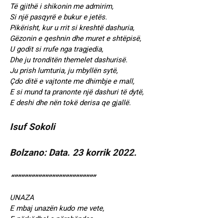
Të gjithë i shikonin me admirim,
Si një pasqyrë e bukur e jetës.
Pikërisht, kur u rrit si kreshtë dashuria,
Gëzonin e qeshnin dhe muret e shtëpisë,
U godit si rrufe nga tragjedia,
Dhe ju tronditën themelet dashurisë.
Ju prish lumturia, ju mbyllën sytë,
Çdo ditë e vajtonte me dhimbje e mall,
E si mund ta pranonte një dashuri të dytë,
E deshi dhe nën tokë derisa qe gjallë.
Isuf Sokoli
Bolzano: Data. 23 korrik 2022.
“””””””””””””””””””””””””
UNAZA
E mbaj unazën kudo me vete,