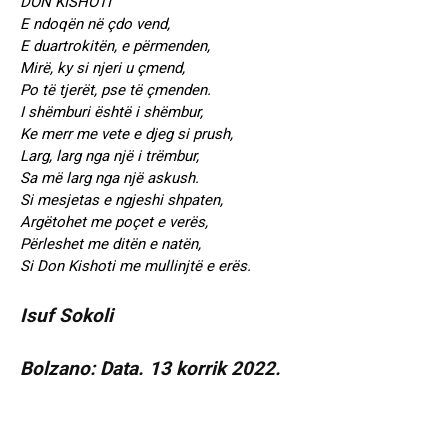
DON KISHOTI
E ndoqën në çdo vend,
E duartrokitën, e përmenden,
Mirë, ky si njeri u çmend,
Po të tjerët, pse të çmenden.
I shëmburi është i shëmbur,
Ke merr me vete e djeg si prush,
Larg, larg nga një i trëmbur,
Sa më larg nga një askush.
Si mesjetas e ngjeshi shpaten,
Argëtohet me poçet e verës,
Përleshet me ditën e natën,
Si Don Kishoti me mullinjtë e erës.
Isuf Sokoli
Bolzano: Data. 13 korrik 2022.