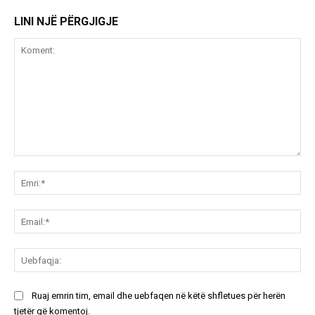
LINI NJË PËRGJIGJE
Koment:
Emr
Ema
Ue
Ruaj emrin tim, email dhe uebfaqen në këtë shfletues për herën
tjetër që komentoj.