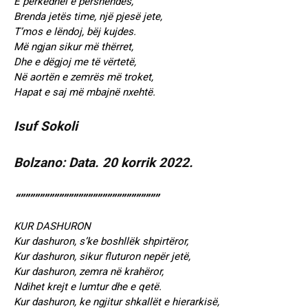
E përkëdhel e përshëndes,
Brenda jetës time, një pjesë jete,
T’mos e lëndoj, bëj kujdes.
Më ngjan sikur më thërret,
Dhe e dëgjoj me të vërtetë,
Në aortën e zemrës më troket,
Hapat e saj më mbajnë nxehtë.
Isuf Sokoli
Bolzano: Data. 20 korrik 2022.
“”””””””””””””””””””””””””””””
KUR DASHURON
Kur dashuron, s’ke boshllëk shpirtëror,
Kur dashuron, sikur fluturon nepër jetë,
Kur dashuron, zemra në krahëror,
Ndihet krejt e lumtur dhe e qetë.
Kur dashuron, ke ngjitur shkallët e hierarkisë,