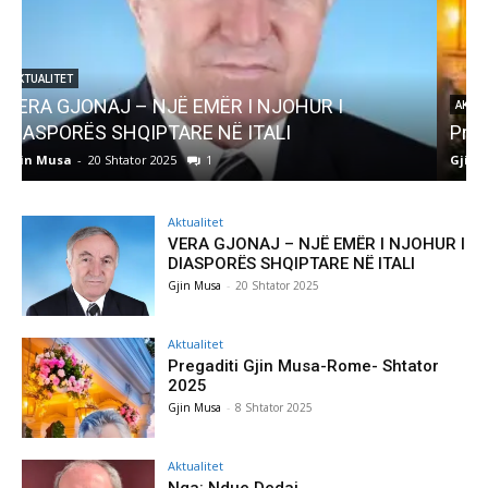
AKTUALITET
Pregaditi Gjin Musa-Rome- Shtator 2025
Gjin Musa
-
8 Shtator 2025
0
Aktualitet
VERA GJONAJ – NJË EMËR I NJOHUR I
DIASPORËS SHQIPTARE NË ITALI
Gjin Musa
-
20 Shtator 2025
Aktualitet
Pregaditi Gjin Musa-Rome- Shtator
2025
Gjin Musa
-
8 Shtator 2025
Aktualitet
Nga: Ndue Dedaj