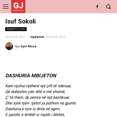
GJ
DRITARE E RE
Isuf Sokoli
PAKATEGORI
26 Korrik 2022
Updated:
26 Korrik 2022
Nga
Gjin Musa
DASHURIA MBIJETON
Kam njohur njëherë një çift të nderuar,
Që duheshin çdo ditë e më shumë,
Ç’ të them, dy zemra në një bashkuar,
Dhe sytë njëri- tjetrit ja puthnin në gjumë.
Dashuria e tyre si drita në agim,
E pastër, e ëmbël si mjalti i bletës,