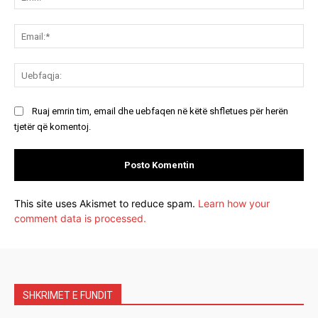
Ema
Ue
Ruaj emrin tim, email dhe uebfaqen në këtë shfletues për herën
tjetër që komentoj.
This site uses Akismet to reduce spam.
Learn how your
comment data is processed.
SHKRIMET E FUNDIT