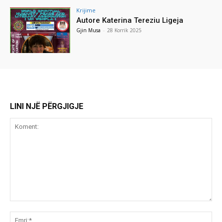
Krijime
Autore Katerina Tereziu Ligeja
Gjin Musa
-
28 Korrik 2025
LINI NJË PËRGJIGJE
Koment:
Emr