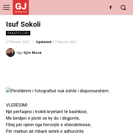
GJ
DRITARE E RE
Isuf Sokoli
PAKATEGORI
27 Nëntor 2021
Updated:
27 Nëntor 2021
Nga
Gjin Musa
VLERËSIMI
Një përfaqësi i trokiti kryetarit të bashkisë,
Me bindjen e plotë se ky do i dëgjonte,
Flitej për njërin nga heronjtë e shëndetësisë,
Për mjekun që mbarë qyteti e adhuronte.