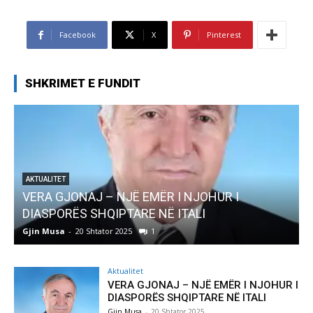
Facebook
X
Pinterest
SHKRIMET E FUNDIT
AKTUALITET
VERA GJONAJ – NJË EMËR I NJOHUR I
DIASPORËS SHQIPTARE NË ITALI
Gjin Musa
-
20 Shtator 2025
1
G
Aktualitet
VERA GJONAJ – NJË EMËR I NJOHUR I
DIASPORËS SHQIPTARE NË ITALI
Gjin Musa
-
20 Shtator 2025