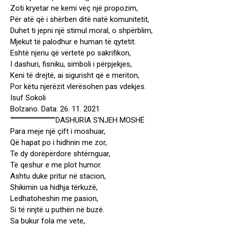
Zoti kryetar ne kemi veç një propozim,
Për atë që i shërben ditë natë komunitetit,
Duhet ti jepni një stimul moral, o shpërblim,
Mjekut të palodhur e human të qytetit.
Eshtë njeriu që vërtetë po sakrifikon,
I dashuri, fisniku, simboli i përpjekjes,
Keni të drejtë, ai sigurisht që e meriton,
Por këtu njerëzit vlerësohen pas vdekjes.
Isuf Sokoli
Bolzano. Data. 26. 11. 2021
“”””””””””””””””””””””DASHURIA S’NJEH MOSHË
Para meje një çift i moshuar,
Që hapat po i hidhnin me zor,
Te dy dorëpërdore shtërnguar,
Të qeshur e me plot humor.
Ashtu duke pritur në stacion,
Shikimin ua hidhja tërkuzë,
Ledhatoheshin me pasion,
Si të rinjtë u puthën në buzë.
Sa bukur fola me vete,