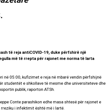
.
asash të reja antiCOVID-19, duke përfshirë një
egulla më të rrepta për rajonet me norma të larta
ri në 05:00, kufizimet e reja në mbarë vendin përfshijnë
ër studentët e shkollave të mesme dhe universiteteve dhe
sportin publik, raporton ATSh.
useppe Conte parashikon edhe masa shtesë për rajonet e
rreziku i infektimit është më i lartë.