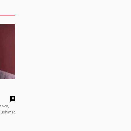
0
sova,
 pushimet