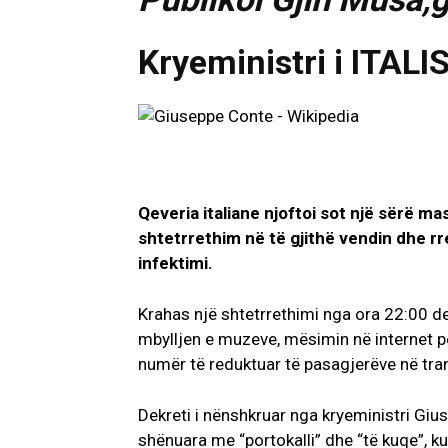
Kryeministri i ITALIS
Qeveria italiane njoftoi sot një sërë m
shtetrrethim në të gjithë vendin dhe rr
infektimi.
Krahas një shtetrrethimi nga ora 22:00 de
mbylljen e muzeve, mësimin në internet p
numër të reduktuar të pasagjerëve në tran
Dekreti i nënshkruar nga kryeministri Gi
shënuara me “portokalli” dhe “të kuqe”, ku 