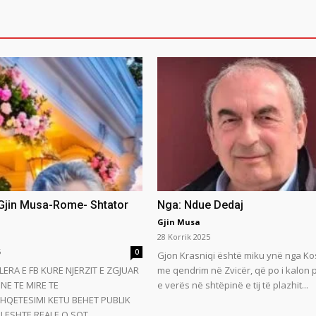
 Gjin Musa-Rome- Shtator
Nga: Ndue Dedaj
Gjin Musa
28 Korrik 2025
5
0
Gjon Krasniqi është miku ynë nga Ko
LERA E FB KURE NJERZIT E ZGJUAR
me qendrim në Zvicër, që po i kalon
NE TE MIRE TE
e verës në shtëpinë e tij të plazhit...
HQETESIMI KETU BEHET PUBLIK
 ESHTE REALE.O SOT...