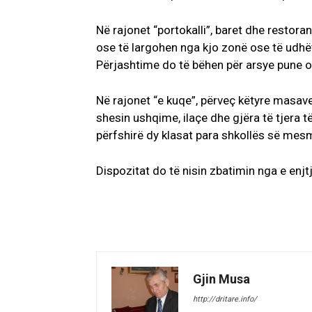
Në rajonet “portokalli”, baret dhe restora
ose të largohen nga kjo zonë ose të udhët
Përjashtime do të bëhen për arsye pune 
Në rajonet “e kuqe”, përveç këtyre masave
shesin ushqime, ilaçe dhe gjëra të tjera
përfshirë dy klasat para shkollës së mes
Dispozitat do të nisin zbatimin nga e enjt
Gjin Musa
http://dritare.info/