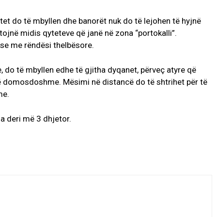
ntet do të mbyllen dhe banorët nuk do të lejohen të hyjnë
ojnë midis qyteteve që janë në zona “portokalli”.
ose me rëndësi thelbësore.
, do të mbyllen edhe të gjitha dyqanet, përveç atyre që
 të domosdoshme. Mësimi në distancë do të shtrihet për të
me.
ja deri më 3 dhjetor.