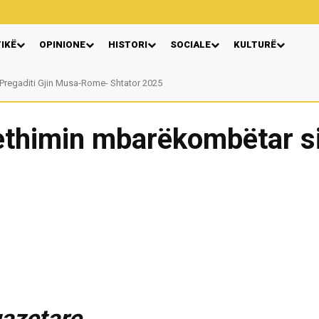
TIKË
OPINIONE
HISTORI
SOCIALE
KULTURË
regaditi Gjin Musa-Rome- Shtator 2025
Nga: Ndue Dedaj
rethimin mbarëkombëtar s
gazetare