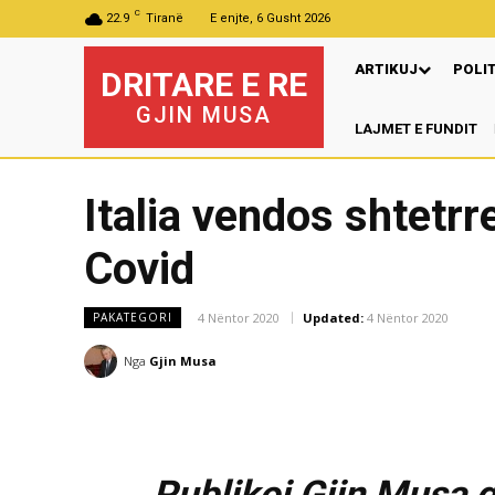
C
22.9
Tiranë
E enjte, 6 Gusht 2026
ARTIKUJ
POLI
DRITARE E RE
GJIN MUSA
LAJMET E FUNDIT
P
Italia vendos shtetr
Covid
4 Nëntor 2020
Updated:
4 Nëntor 2020
PAKATEGORI
Nga
Gjin Musa
Publikoi Gjin Musa,