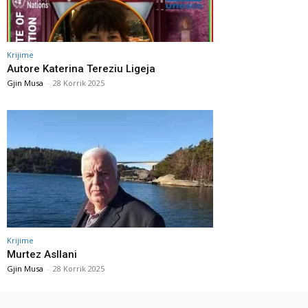
Krijime
Autore Katerina Tereziu Ligeja
Gjin Musa
-
28 Korrik 2025
Krijime
Murtez Asllani
Gjin Musa
-
28 Korrik 2025