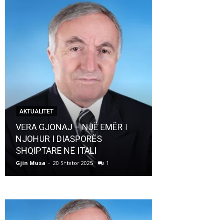
AKTUALITET
AKTUALITET
VERA GJONAJ – NJË EMËR I
NJOHUR I DIASPORËS
Pregaditi Gji
SHQIPTARE NË ITALI
Shtator 2025
Gjin Musa
-
20 Shtator 2025
1
Gjin Musa
-
8 Shtat