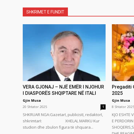
SHKRIMET E FUNDIT
VERA GJONAJ – NJË EMËR I NJOHUR
Pregaditi
I DIASPORËS SHQIPTARE NË ITALI
2025
Gjin Musa
Gjin Musa
20 Shtator 2025
8 Shtator 202
1
SHKRUAR NGA:GazetarI, publicistI, redaktorI,
KJO ESHTE V
shkrimtarI: XHELAL MARKU Kur
E PERDORIN 
studion dhe zbulon figura të shquara...
SHOQERIS,S
DHE REAGIMI