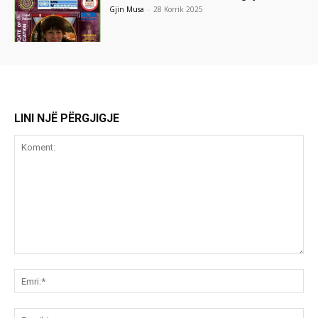
Gjin Musa
-
28 Korrik 2025
LINI NJË PËRGJIGJE
Koment:
Emr
Ema