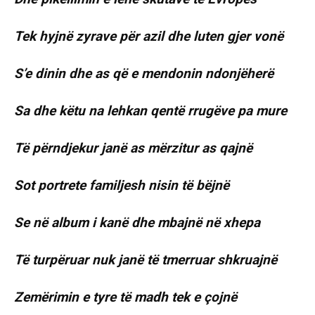
Tek hyjnë zyrave për azil dhe luten gjer vonë
S’e dinin dhe as që e mendonin ndonjëherë
Sa dhe këtu na lehkan qentë rrugëve pa mure
Të përndjekur janë as mërzitur as qajnë
Sot portrete familjesh nisin të bëjnë
Se në album i kanë dhe mbajnë në xhepa
Të turpëruar nuk janë të tmerruar shkruajnë
Zemërimin e tyre të madh tek e çojnë