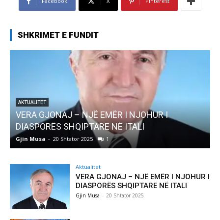
Facebook
X
Pinterest
SHKRIMET E FUNDIT
AKTUALITET
Pregaditi Gjin Musa-Rome- Shtator 2025
Gjin Musa
-
8 Shtator 2025
0
Aktualitet
VERA GJONAJ – NJË EMËR I NJOHUR I
DIASPORËS SHQIPTARE NË ITALI
Gjin Musa
-
20 Shtator 2025