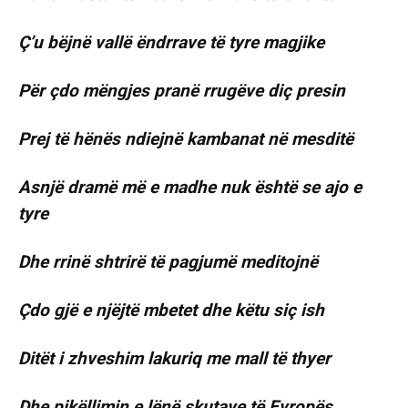
Ç’u bëjnë vallë ëndrrave të tyre magjike
Për çdo mëngjes pranë rrugëve diç presin
Prej të hënës ndiejnë kambanat në mesditë
Asnjë dramë më e madhe nuk është se ajo e
tyre
Dhe rrinë shtrirë të pagjumë meditojnë
Çdo gjë e njëjtë mbetet dhe këtu siç ish
Ditët i zhveshim lakuriq me mall të thyer
Dhe pikëllimin e lënë skutave të Evropës