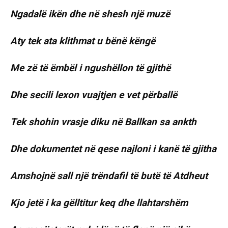
Ngadalë ikën dhe në shesh një muzë
Aty tek ata klithmat u bënë këngë
Me zë të ëmbël i ngushëllon të gjithë
Dhe secili lexon vuajtjen e vet përballë
Tek shohin vrasje diku në Ballkan sa ankth
Dhe dokumentet në qese najloni i kanë të gjitha
Amshojnë sall një trëndafil të butë të Atdheut
Kjo jetë i ka gëlltitur keq dhe llahtarshëm