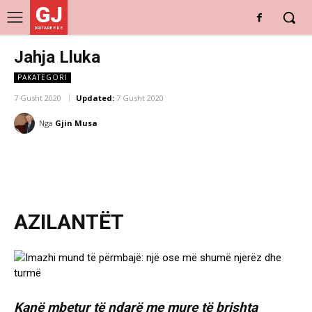
GJ
DRITARE E RE
Jahja Lluka
PAKATEGORI
7 Gusht 2020
Updated:
7 Gusht 2020
Nga
Gjin Musa
AZILANTËT
Kanë mbetur të ndarë me mure të brishta