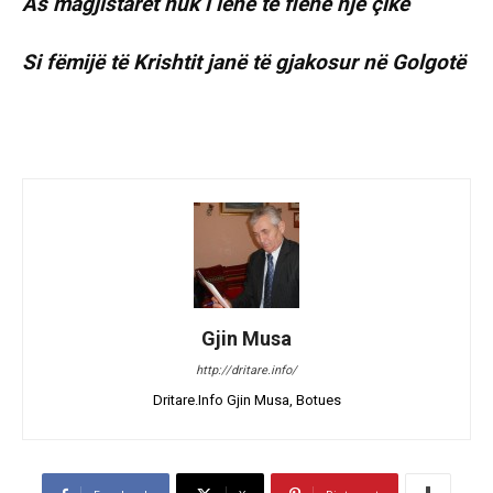
As magjistarët nuk i lënë të flenë një çikë
Si fëmijë të Krishtit janë të gjakosur në Golgotë
Gjin Musa
http://dritare.info/
Dritare.Info Gjin Musa, Botues