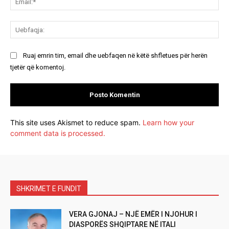
Ue
Ruaj emrin tim, email dhe uebfaqen në këtë shfletues për herën
tjetër që komentoj.
This site uses Akismet to reduce spam.
Learn how your
comment data is processed.
SHKRIMET E FUNDIT
VERA GJONAJ – NJË EMËR I NJOHUR I
DIASPORËS SHQIPTARE NË ITALI