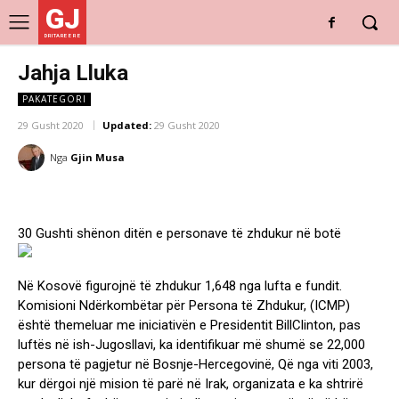
GJ
DRITARE E RE
Jahja Lluka
PAKATEGORI
29 Gusht 2020
Updated:
29 Gusht 2020
Nga
Gjin Musa
30 Gushti shënon ditën e personave të zhdukur në botë
Në Kosovë figurojnë të zhdukur 1,648 nga lufta e fundit.
Komisioni Ndërkombëtar për Persona të Zhdukur, (ICMP)
është themeluar me iniciativën e Presidentit BillClinton, pas
luftës në ish-Jugosllavi, ka identifikuar më shumë se 22,000
persona të pagjetur në Bosnje-Hercegovinë, Që nga viti 2003,
kur dërgoi një mision të parë në Irak, organizata e ka shtrirë