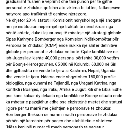
gradualisht fushën e veprimit dhe tani punon për të gjithë
personat e zhdukur, qofshin ato viktima të luftës, fatkeqësive
natyrore apo trafikimit të qenieve njerëzore.
Në dhjetor 2014, statuti i Komisionit ndryshoi nga një shoqatë
në një institucion nëpërmjet një traktati të nënshkruar nga
nëntë shtete, duke i lejuar asaj të miratojë një strategji globale
Sipas Kathryne Bomberger nga Komisioni Ndërkombëtar për
Persona të Zhdukur, (ICMP) ende nuk ka një shifër definitive
globale për personat e zhdukur në botë. Gjatë konflikteve në
ish-Jugosllavi kishte 40,000 persona, përfshirë 30,000 vetëm
për Bosnje-Hercegovinën, 65,000 në Kolumbi, 60,000 në Siri
dhe gjithashtu në vende të tjera si Kashmiri, Nepali, Uganda
dhe vende të tjera. Ndërsa ende shqyrtohen 150,000 profile
biologjike, nga cunami në Tajlandë, nga Uragani Katrina, nga
konflikti i Bosnjes, nga Iraku, Afrika e Jugut, Kili dhe Libia. Edhe
pse kanë kaluar dy dekada nga konflikti në Bosnjë situata ende
ka mbetur e pazgjidhur edhe pse ekzistojnë mjetet dhe statusi
ligjore për tu marrë me çështjen e personave të zhdukur.
Bomberger thekson se numri i madh i personave të zhdukur
përbën një kërcënim për paqen dhe stabilitetin e shteteve:
“Nëse keni një numër të madh personash të pagjetur,