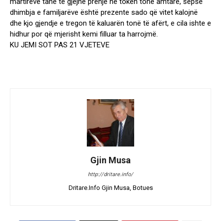
martirëve tanë të gjejnë prehje në tokën tonë amtare, sepse
dhimbja e familjarëve është prezente sado që vitet kalojnë
dhe kjo gjendje e tregon të kaluarën tonë të afërt, e cila ishte e
hidhur por që mjerisht kemi filluar ta harrojmë.
KU JEMI SOT PAS 21 VJETEVE
Gjin Musa
http://dritare.info/
Dritare.Info Gjin Musa, Botues