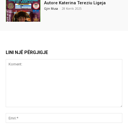
Autore Katerina Tereziu Ligeja
Gjin Musa
-
28 Korrik 2025
LINI NJË PËRGJIGJE
Koment:
Emr