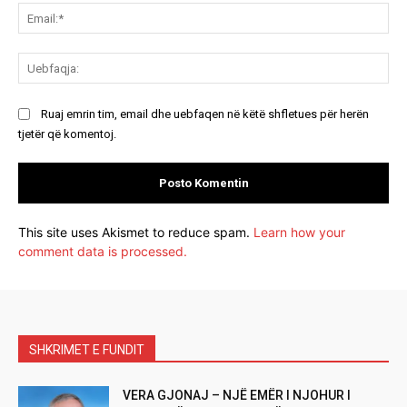
Ema
Ue
Ruaj emrin tim, email dhe uebfaqen në këtë shfletues për herën
tjetër që komentoj.
This site uses Akismet to reduce spam.
Learn how your
comment data is processed.
SHKRIMET E FUNDIT
VERA GJONAJ – NJË EMËR I NJOHUR I