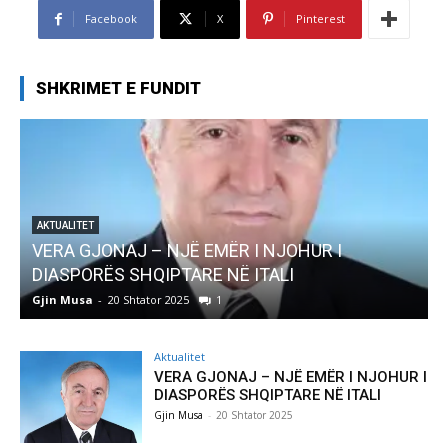
Facebook
X
Pinterest
SHKRIMET E FUNDIT
UR I
AKTUALITET
Pregaditi Gjin Musa-Rome- Shtator 2025
Gjin Musa
-
8 Shtator 2025
0
Aktualitet
VERA GJONAJ – NJË EMËR I NJOHUR I
DIASPORËS SHQIPTARE NË ITALI
Gjin Musa
-
20 Shtator 2025