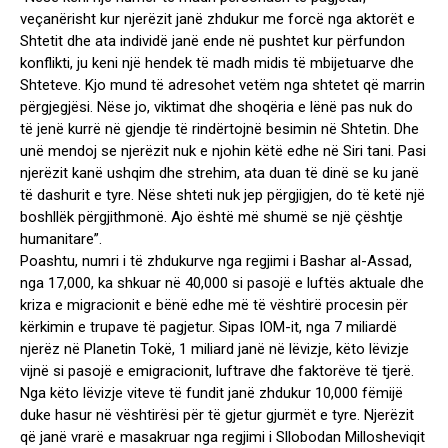
veçanërisht kur njerëzit janë zhdukur me forcë nga aktorët e
Shtetit dhe ata individë janë ende në pushtet kur përfundon
konflikti, ju keni një hendek të madh midis të mbijetuarve dhe
Shteteve. Kjo mund të adresohet vetëm nga shtetet që marrin
përgjegjësi. Nëse jo, viktimat dhe shoqëria e lënë pas nuk do
të jenë kurrë në gjendje të rindërtojnë besimin në Shtetin. Dhe
unë mendoj se njerëzit nuk e njohin këtë edhe në Siri tani. Pasi
njerëzit kanë ushqim dhe strehim, ata duan të dinë se ku janë
të dashurit e tyre. Nëse shteti nuk jep përgjigjen, do të ketë një
boshllëk përgjithmonë. Ajo është më shumë se një çështje
humanitare”.
Poashtu, numri i të zhdukurve nga regjimi i Bashar al-Assad,
nga 17,000, ka shkuar në 40,000 si pasojë e luftës aktuale dhe
kriza e migracionit e bënë edhe më të vështirë procesin për
kërkimin e trupave të pagjetur. Sipas IOM-it, nga 7 miliardë
njerëz në Planetin Tokë, 1 miliard janë në lëvizje, këto lëvizje
vijnë si pasojë e emigracionit, luftrave dhe faktorëve të tjerë.
Nga këto lëvizje viteve të fundit janë zhdukur 10,000 fëmijë
duke hasur në vështirësi për të gjetur gjurmët e tyre. Njerëzit
që janë vrarë e masakruar nga regjimi i Sllobodan Millosheviqit