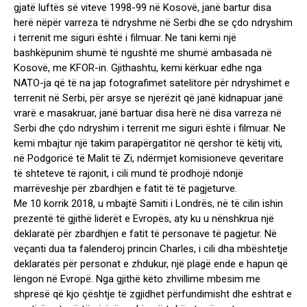
gjatë luftës së viteve 1998-99 në Kosovë, janë bartur disa
herë nëpër varreza të ndryshme në Serbi dhe se çdo ndryshim
i terrenit me siguri është i filmuar. Ne tani kemi një
bashkëpunim shumë të ngushtë me shumë ambasada në
Kosovë, me KFOR-in. Gjithashtu, kemi kërkuar edhe nga
NATO-ja që të na jap fotografimet satelitore për ndryshimet e
terrenit në Serbi, për arsye se njerëzit që janë kidnapuar janë
vrarë e masakruar, janë bartuar disa herë në disa varreza në
Serbi dhe çdo ndryshim i terrenit me siguri është i filmuar. Ne
kemi mbajtur një takim parapërgatitor në qershor të këtij viti,
në Podgoricë të Malit të Zi, ndërmjet komisioneve qeveritare
të shteteve të rajonit, i cili mund të prodhojë ndonjë
marrëveshje për zbardhjen e fatit të të pagjeturve.
Me 10 korrik 2018, u mbajtë Samiti i Londrës, në të cilin ishin
prezentë të gjithë liderët e Evropës, aty ku u nënshkrua një
deklaratë për zbardhjen e fatit të personave të pagjetur. Në
veçanti dua ta falenderoj princin Charles, i cili dha mbështetje
deklaratës për personat e zhdukur, një plagë ende e hapun që
lëngon në Evropë. Nga gjithë këto zhvillime mbesim me
shpresë që kjo çështje të zgjidhet përfundimisht dhe eshtrat e