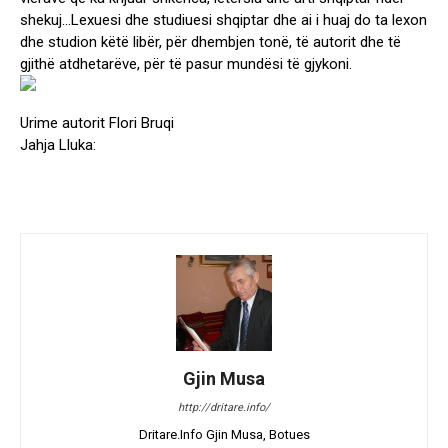
shekuj…Lexuesi dhe studiuesi shqiptar dhe ai i huaj do ta lexon
dhe studion këtë libër, për dhembjen tonë, të autorit dhe të
gjithë atdhetarëve, për të pasur mundësi të gjykoni.
Urime autorit Flori Bruqi
Jahja Lluka:
Gjin Musa
http://dritare.info/
Dritare.Info Gjin Musa, Botues