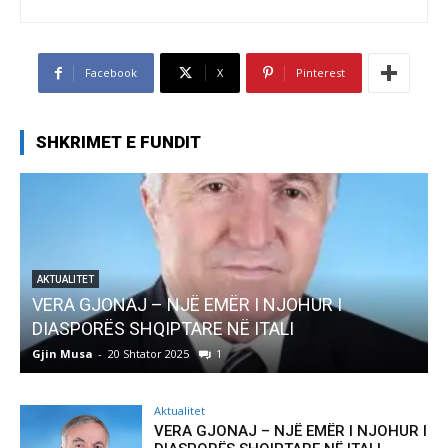
Facebook
X
Pinterest
SHKRIMET E FUNDIT
 NJË EMËR I NJOHUR I
AKTUALITET
IPTARE NË ITALI
Pregaditi Gjin Musa
r 2025
1
Gjin Musa
-
8 Shtator 2025
Aktualitet
VERA GJONAJ – NJË EMËR I NJOHUR I