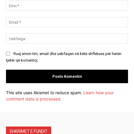
Emr
Ema
Ue
Ruaj emrin tim, email dhe uebfaqen në këtë shfletues për herën
tjetër që komentoj.
This site uses Akismet to reduce spam.
Learn how your
comment data is processed.
SHKRIMET E FUNDIT