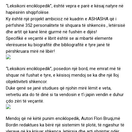
“Leksikoni enciklopedik”, është vepra e parë e kësaj natyre në
hapësirën shqipfolëse.
Ky është një projekt ambicioz në kuadrin e ASHASHA që i
përfshinë 352 personalitete të shquara të shkencës , letërsisë
dhe artit që kanë lënë gjurmë në fushën e dijës!
Specifikë e veçantë e librit është se ai mbartë elemente
vlerësuese ku biografitë dhe bibliografitë e tyre janë të
përshkruara mirë në libër!
“Leksikoni enciklopedik”, posedon një bord, me emrat më të
shquar në fushat e tyre, e kësisoj mendoj se ka dhe një lloj
objektiviteti shkencor.
Duke qenë se janë studiues që njohin mirë lëmit e veta,
vetvetiu ata do të dinë si ta vendosin e t’i japin vendin e duhur
çdo zëri të veçantë.
Mendoj që në këtë punim enciklopedik, Autori Flori Bruqi,më
Bordin redaktues ka bërë një sistemim të plotë, të ngjeshur të
vlerave që ka krijuar shkenca, letërsia dhe arti shqiptar ndër