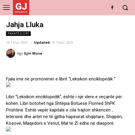
GJ
DRITARE E RE
Jahja Lluka
PAKATEGORI
10 Tetor 2020
Updated:
10 Tetor 2020
Nga
Gjin Musa
Fjala ime ne promovimin e librit “Leksikon enciklopedik “
Libri “Leksikon enciklopedik”, është i një vlere e veçantë për
kohën. Libri botohet nga Shtëpia Botuese Flomed ShPK
Prishtinë. Është vepër kapitale e cila trajton shkencën ,
letërsinë dhe artet në të gjitha hapësirat shqiptare, Shqipëri,
Kosovë, Maqedoni e Veriut, Mal të Zi edhe në diasporë.