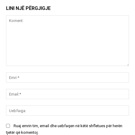
LINI NJË PËRGJIGJE
Koment:
Emr
Ema
Ue
Ruaj emrin tim, email dhe uebfaqen në këtë shfletues për herën
tjetër që komentoj.