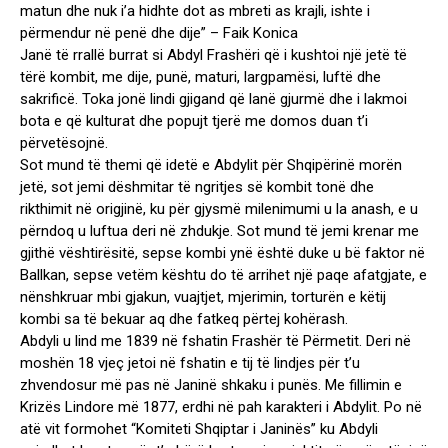
matun dhe nuk i’a hidhte dot as mbreti as krajli, ishte i
përmendur në penë dhe dije” – Faik Konica
Janë të rrallë burrat si Abdyl Frashëri që i kushtoi një jetë të
tërë kombit, me dije, punë, ma­turi, largpamësi, luftë dhe
sakrificë. Toka jonë lindi gjigand që lanë gjurmë dhe i lakmoi
bota e që kulturat dhe popujt tjerë me domos duan t’i
përvetësojnë.
Sot mund të themi që idetë e Abdylit për Shqipërinë morën
jetë, sot jemi dëshmitar të ngritjes së kombit tonë dhe
rikthimit në origjinë, ku për gjysmë milenimumi u la anash, e u
përndoq u luftua deri në zhdukje. Sot mund të jemi krenar me
gjithë vë­shtirësitë, sepse kombi ynë është duke u bë faktor në
Ballkan, sepse vetëm kështu do të arrihet një paqe afatgjate, e
nënshkruar mbi gjakun, vuajtjet, mjerimin, torturën e këtij
kombi sa të bekuar aq dhe fatkeq përtej kohërash.
Abdyli u lind me 1839 në fshatin Frashër të Përmetit. Deri në
moshën 18 vjeç jetoi në fshatin e tij të lindjes për t’u
zhvendosur më pas në Janinë shkaku i punës. Me fillimin e
Krizës Lindore më 1877, erdhi në pah karakteri i Abdylit. Po në
atë vit formohet “Komiteti Shqiptar i Janinës” ku Abdyli