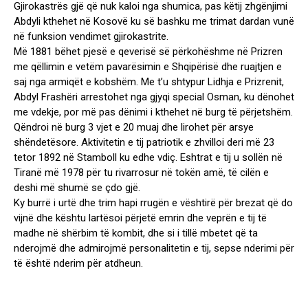
Gjirokastrës gjë që nuk kaloi nga shumica, pas këtij zhgënjimi
Abdyli kthehet në Kosovë ku së bashku me trimat dardan vunë
në funksion vendimet gjirokastrite.
Më 1881 bëhet pjesë e qeverisë së përkohëshme në Prizren
me qëllimin e vetëm pavarësimin e Shqipërisë dhe ruajtjen e
saj nga armiqët e kobshëm. Me t’u shtypur Lidhja e Prizrenit,
Abdyl Frashëri arrestohet nga gjyqi special Osman, ku dënohet
me vdekje, por më pas dënimi i kthehet në burg të përjetshëm.
Qëndroi në burg 3 vjet e 20 muaj dhe lirohet për arsye
shëndetësore. Aktivitetin e tij patriotik e zhvilloi deri më 23
tetor 1892 në Stamboll ku edhe vdiç. Eshtrat e tij u sollën në
Tiranë më 1978 për tu rivarrosur në tokën amë, të cilën e
deshi më shumë se çdo gjë.
Ky burrë i urtë dhe trim hapi rrugën e vështirë për brezat që do
vijnë dhe kështu lartësoi përjetë emrin dhe veprën e tij të
madhe në shërbim të kombit, dhe si i tillë mbetet që ta
nderojmë dhe admirojmë personalitetin e tij, sepse nderimi për
të është nderim për atdheun.