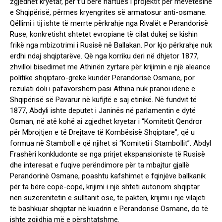
zgjedhet kryetar, për t’u bërë hartues i projektit për mëvetësinë
e Shqipërisë, përmes kryengrites së armatosur anti-osmane.
Qëllimi i tij ishte të merrte përkrahje nga Rivalët e Perandorisë
Ruse, konkretisht shtetet evropiane të cilat dukej se kishin
frikë nga mbizotrimi i Rusisë në Ballakan. Por kjo përkrahje nuk
erdhi ndaj shqiptarëve. Që nga korriku deri në dhjetor 1877,
zhvilloi bisedimet me Athinën zyrtare për krijimin e një aleance
politike shqiptaro-greke kundër Perandorisë Osmane, por
rezulati doli i pafavorshëm pasi Athina nuk pranoi idenë e
Shqipërisë së Pavarur në kufijtë e saj etinikë. Në fundvit të
1877, Abdyli ishte deputet i Janinës në parlamentin e dytë
Osman, në atë kohë ai zgjedhet kryetar i “Komitetit Qendror
për Mbrojtjen e të Drejtave të Kombësisë Shqiptare”, që u
formua në Stamboll e që njihet si “Komiteti i Stambollit”. Abdyl
Frashëri konkludonte se nga prirjet ekspansioniste të Rusisë
dhe interesat e fuqive perëndimore për ta mbajtur gjallë
Perandorinë Osmane, poashtu kafshimet e fqinjëve ballkanik
për ta bëre copë-copë, krijimi i një shteti autonom shqiptar
nën suzerenitetin e sulltanit ose, të paktën, krijimi i një vilajeti
të bashkuar shqiptar në kuadrin e Perandorisë Osmane, do të
ishte zgjidhja më e përshtatshme.