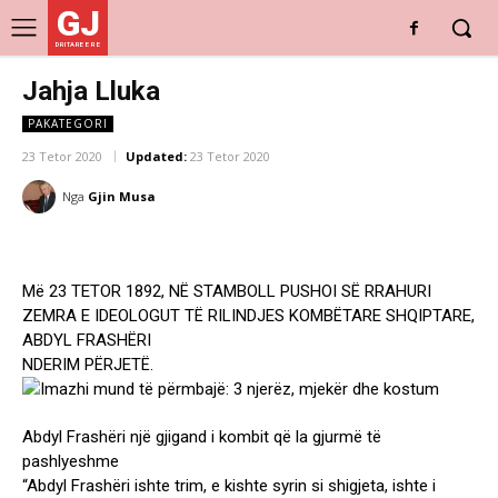
GJ
DRITARE E RE
Jahja Lluka
PAKATEGORI
23 Tetor 2020
Updated:
23 Tetor 2020
Nga
Gjin Musa
Më 23 TETOR 1892, NË STAMBOLL PUSHOI SË RRAHURI
ZEMRA E IDEOLOGUT TË RILINDJES KOMBËTARE SHQIPTARE,
ABDYL FRASHËRI
NDERIM PËRJETË.
Abdyl Frashëri një gjigand i kombit që la gjurmë të
pashlyeshme
“Abdyl Frashëri ishte trim, e kishte syrin si shigjeta, ishte i