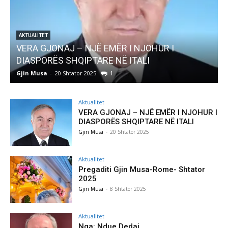
ITET
 GJONAJ – NJË EMËR I NJOHUR I
AKTUALITET
PORËS SHQIPTARE NË ITALI
Pregaditi
usa
-
20 Shtator 2025
1
Gjin Musa
-
8
Aktualitet
VERA GJONAJ – NJË EMËR I NJOHUR I
DIASPORËS SHQIPTARE NË ITALI
Gjin Musa
-
20 Shtator 2025
Aktualitet
Pregaditi Gjin Musa-Rome- Shtator
2025
Gjin Musa
-
8 Shtator 2025
Aktualitet
Nga: Ndue Dedaj