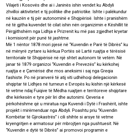
Vilajeti i Kosovës dhe ai i Janinës ishin vendet ku Abdyli
zhvilloi aktivitetet e tij politike dhe patriotike. Ishte i palëkundur
në kauzën e tij për autonominë e Shqipërisë. Ishte i pranishëm
në të gjitha kuvendet të cilat ishin nën organizimin e Këshillit të
Përgjithshëm nga Lidhja e Prizrenit ku më pas zgjedhet kryetar
i komisionit për punë të jashtme.
Më 1 nëntor 1878 mori pjesë në “Kuvendin e Parë të Dibrës” ku
në mënyrë zyrtare iu kërkua Portës së Lartë ruajtja e tërësisë
territoriale të Shqipërisë në një shtet autonom të vetëm. Në
janar të 1879 organizoi “Kuvendin e Prevezës” ku kërkohej
ruajtja e e Çamërisë dhe mos aneksimi i saj nga Greqia
fashiste. Po në pranverë të atij viti udhëhoqi delegacionin
shqiptar të Lidhjes në turneun e Evropës ku kishin një kërkesë
të vetme ndaj Fuiqive të Mëdha ruajtjen e territoreve shqiptare
dhe kërkesën e tyre për liri dhe autonimi. Qeveria e
përkohëshme që u miratua nga Kuvendi i Dytë i Frashërit, ishte
projekt i mirëmenduar nga Abdyli. Poashtu priu “Kuvendin
Kombëtar të Gjirokastrës” i cili shihte si arsye të vetme
kryengritjen e armatosur për mbrojtjen nga pushtuesit. Në
“Kuvendin e dytë të Dibrës” ai promovoi programin e