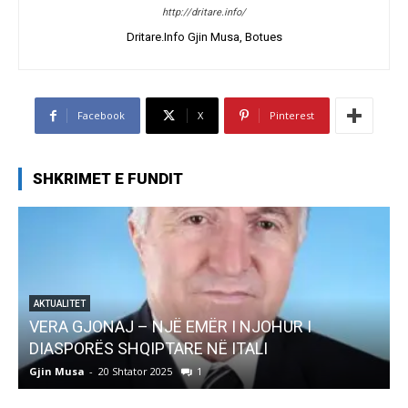
http://dritare.info/
Dritare.Info Gjin Musa, Botues
Facebook
X
Pinterest
SHKRIMET E FUNDIT
R I
AKTUALITET
Pregaditi Gjin Musa-Rome- Shtator 2025
Gjin Musa
-
8 Shtator 2025
0