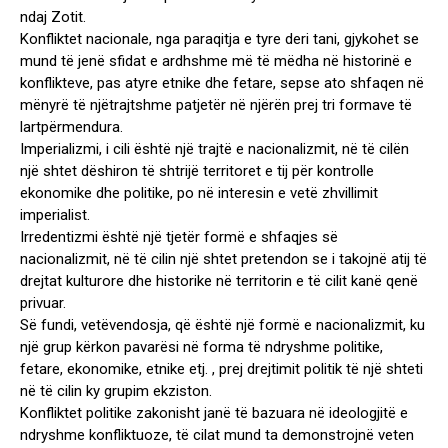
ndaj Zotit.
Konfliktet nacionale, nga paraqitja e tyre deri tani, gjykohet se
mund të jenë sfidat e ardhshme më të mëdha në historinë e
konflikteve, pas atyre etnike dhe fetare, sepse ato shfaqen në
mënyrë të njëtrajtshme patjetër në njërën prej tri formave të
lartpërmendura.
Imperializmi, i cili është një trajtë e nacionalizmit, në të cilën
një shtet dëshiron të shtrijë territoret e tij për kontrolle
ekonomike dhe politike, po në interesin e vetë zhvillimit
imperialist.
Irredentizmi është një tjetër formë e shfaqjes së
nacionalizmit, në të cilin një shtet pretendon se i takojnë atij të
drejtat kulturore dhe historike në territorin e të cilit kanë qenë
privuar.
Së fundi, vetëvendosja, që është një formë e nacionalizmit, ku
një grup kërkon pavarësi në forma të ndryshme politike,
fetare, ekonomike, etnike etj. , prej drejtimit politik të një shteti
në të cilin ky grupim ekziston.
Konfliktet politike zakonisht janë të bazuara në ideologjitë e
ndryshme konfliktuoze, të cilat mund ta demonstrojnë veten