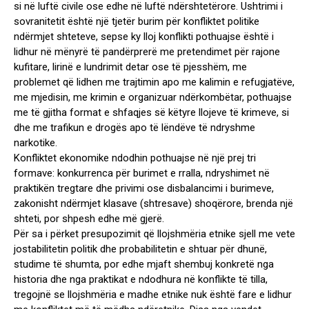
si në luftë civile ose edhe në luftë ndërshtetërore. Ushtrimi i
sovranitetit është një tjetër burim për konfliktet politike
ndërmjet shteteve, sepse ky lloj konflikti pothuajse është i
lidhur në mënyrë të pandërprerë me pretendimet për rajone
kufitare, lirinë e lundrimit detar ose të pjesshëm, me
problemet që lidhen me trajtimin apo me kalimin e refugjatëve,
me mjedisin, me krimin e organizuar ndërkombëtar, pothuajse
me të gjitha format e shfaqjes së këtyre llojeve të krimeve, si
dhe me trafikun e drogës apo të lëndëve të ndryshme
narkotike.
Konfliktet ekonomike ndodhin pothuajse në një prej tri
formave: konkurrenca për burimet e rralla, ndryshimet në
praktikën tregtare dhe privimi ose disbalancimi i burimeve,
zakonisht ndërmjet klasave (shtresave) shoqërore, brenda një
shteti, por shpesh edhe më gjerë.
Për sa i përket presupozimit që llojshmëria etnike sjell me vete
jostabilitetin politik dhe probabilitetin e shtuar për dhunë,
studime të shumta, por edhe mjaft shembuj konkretë nga
historia dhe nga praktikat e ndodhura në konflikte të tilla,
tregojnë se llojshmëria e madhe etnike nuk është fare e lidhur