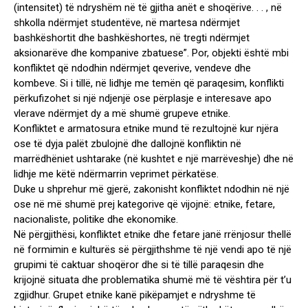
(intensitet) të ndryshëm në të gjitha anët e shoqërive. . . , në
shkolla ndërmjet studentëve, në martesa ndërmjet
bashkëshortit dhe bashkëshortes, në tregti ndërmjet
aksionarëve dhe kompanive zbatuese”. Por, objekti është mbi
konfliktet që ndodhin ndërmjet qeverive, vendeve dhe
kombeve. Si i tillë, në lidhje me temën që paraqesim, konflikti
përkufizohet si një ndjenjë ose përplasje e interesave apo
vlerave ndërmjet dy a më shumë grupeve etnike.
Konfliktet e armatosura etnike mund të rezultojnë kur njëra
ose të dyja palët zbulojnë dhe dallojnë konfliktin në
marrëdhëniet ushtarake (në kushtet e një marrëveshje) dhe në
lidhje me këtë ndërmarrin veprimet përkatëse.
Duke u shprehur më gjerë, zakonisht konfliktet ndodhin në një
ose në më shumë prej kategorive që vijojnë: etnike, fetare,
nacionaliste, politike dhe ekonomike.
Në përgjithësi, konfliktet etnike dhe fetare janë rrënjosur thellë
në formimin e kulturës së përgjithshme të një vendi apo të një
grupimi të caktuar shoqëror dhe si të tillë paraqesin dhe
krijojnë situata dhe problematika shumë më të vështira për t’u
zgjidhur. Grupet etnike kanë pikëpamjet e ndryshme të