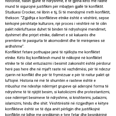
historisë, flasin gjuhë të ndryshme, e të gjitha këto me radhë
mund të sigurojnë justifikim për mbajtjen gjallë të konfliktit.
Studiuesi Crocker, në librin e tij, Si të mendojmë rreth konfliktit,
thekson: “Zgjidhja e konflikteve etnike është e vështirë, sepse
kërkojnë përshtatje kulturore, një proces i vështirë në të cilin
palët ndërluftuese duhet të binden të ndryshojnë mendimet,
dyshimet dhe prirjet etnike, dallimet e së kaluarës dhe
premtime të pasigurta të akomodimit dhe të mirëqenies së
ardhshme”.
Konfliktet fetare pothuajse janë të njëllojta me konfliktet
etnike. Këto lloj konfliktesh mund të ndikojnë në konfliktet
etnike te të cilat entuziazmi i besimit zakonisht është përdorur
herë pas here dhe në mjaft raste në vazhdimësi, për të ndezur
zjarrin në konflikt dhe për të frymëzuar e për të nxitur palët që
luftojnë. Historia në më të shumtën e rasteve është e
mbushur me ndeshje ndërmjet grupeve që aderojnë forma të
ndryshme të të njëjtit besim, si katolicizmi dhe protestantizmi,
ose ndërmjet besimeve të ndryshme, si krishterimi, judaizmi,
islamizmi, hindu dhe shiit. Vështirësitë në rizgjedhjen e këtyre
konflikteve është se të dyja anët përligjin dhe justifikojnë
konfliktin në lidhje me predikimin e tyre fetar dhe besnikërinë