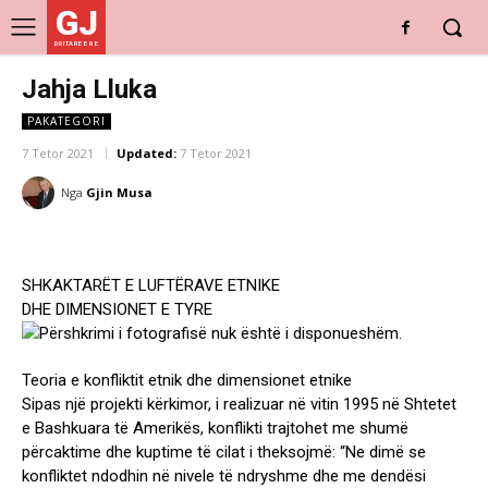
GJ
DRITARE E RE
Jahja Lluka
PAKATEGORI
7 Tetor 2021
Updated:
7 Tetor 2021
Nga
Gjin Musa
SHKAKTARËT E LUFTËRAVE ETNIKE
DHE DIMENSIONET E TYRE
Teoria e konfliktit etnik dhe dimensionet etnike
Sipas një projekti kërkimor, i realizuar në vitin 1995 në Shtetet
e Bashkuara të Amerikës, konflikti trajtohet me shumë
përcaktime dhe kuptime të cilat i theksojmë: “Ne dimë se
konfliktet ndodhin në nivele të ndryshme dhe me dendësi