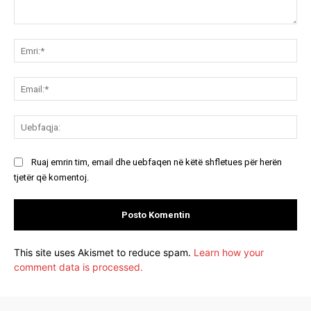
Koment:
Emr
Ema
Ue
Ruaj emrin tim, email dhe uebfaqen në këtë shfletues për herën
tjetër që komentoj.
This site uses Akismet to reduce spam.
Learn how your
comment data is processed.