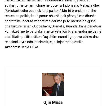
me konfliktet më të mëdha ndëretnike. Disa nga vendet
etnikisht më të larmishme në botë, si Indonezia, Malajzia dhe
Pakistani, edhe pse nuk janë pa konflikte të brendshme dhe
represion politik, kanë pasur shumë pak përvojë me dhunën
ndëretnike, ndërsa vendet me dallime jo të mëdha në gjuhë
dhe kulturë, si ish-Jugosllavia, Somalia, Ruanda, kanë përjetuar
konfliktet më të përgjakshme të këtij lloji. Pra, mendojmë që në
stabilitetin politik ndikon fuqishëm numri i grupeve etnike dhe
relacioni i tyre ndaj pushtetit, e jo llojshmëria etnike.
Akademik Jahja Lluka
Gjin Musa