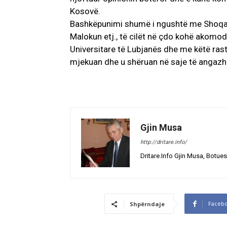
Kosovë.
Bashkëpunimi shumë i ngushtë me Shoqatë
Malokun etj., të cilët në çdo kohë akomod
Universitare të Lubjanës dhe me këtë ras
mjekuan dhe u shëruan në saje të angazhi
Gjin Musa
http://dritare.info/
Dritare.Info Gjin Musa, Botues
Faceb
Shpërndaje