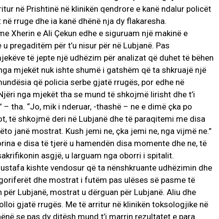
tur në Prishtinë në klinikën qendrore e kanë ndalur policët
t në rruge dhe ia kanë dhënë nja dy flakaresha.
me Xherin e Ali Çekun edhe e siguruam një makinë e
e u pregaditëm për t’u nisur për në Lubjanë. Pas
mjekëve të jepte një udhëzim për analizat që duhet të bëhen
i nga mjekët nuk ishte shumë i gatshëm që ta shkruajë një
 mundësia që policia serbe gjatë rrugës, por edhe në
Njëri nga mjekët tha se mund të shkojmë lirisht dhe t’i
 – tha. “Jo, mik i nderuar, -thashë – ne e dimë çka po
ot, të shkojmë deri në Lubjanë dhe të paraqitemi me disa
ëto janë mostrat. Kush jemi ne, çka jemi ne, nga vijmë ne.”
rina e disa të tjerë u hamendën disa momente dhe ne, të
krifikonin asgjë, u larguam nga oborri i spitalit.
Mustafa kishte vendosur që ta nënshkruante udhëzimin dhe
igoriferët dhe mostrat i futëm pas ulëses së pasme të
ën për Lubjanë, mostrat u dërguan për Lubjanë. Aliu dhe
olloi gjatë rrugës. Me të arritur në klinikën toksologjike në
në se pas dy ditësh mund t’i marrin rezultatet e para.