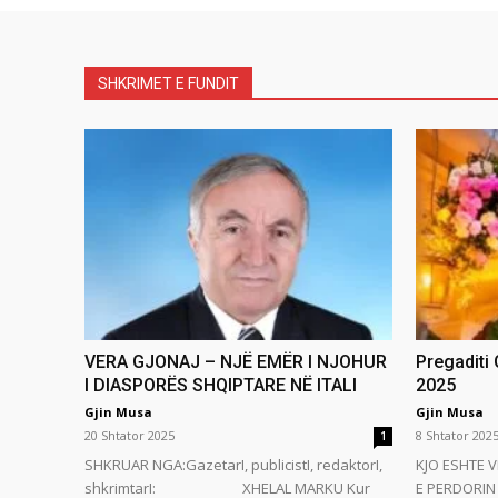
SHKRIMET E FUNDIT
VERA GJONAJ – NJË EMËR I NJOHUR
Pregaditi
I DIASPORËS SHQIPTARE NË ITALI
2025
Gjin Musa
Gjin Musa
20 Shtator 2025
8 Shtator 202
1
SHKRUAR NGA:GazetarI, publicistI, redaktorI,
KJO ESHTE V
shkrimtarI: XHELAL MARKU Kur
E PERDORIN 