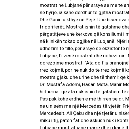
mostrat në Lubjanë për arsye se me të arri
në hyrje, ia kanë derdhur të gjitha mostra
Dhe Ganiu u kthye në Pejë. Unë bisedova 
frigoriferët. Mostrat ishin të gatshme dh
përgatitjeve unë kërkova që konsiliumi i 
në klinikën toksologjike në Lubjanë. Njër
udhëzim të tillë, për arsye se ekzistonte
Lubjanë, t’i zënë mostrat dhe udhëzimin. 
dorëzojmë mostrat. “Ata do t’ju pranojnë”
rrezikojmë, por ne nuk do të rrezikojmë k
mostra gjaku dhe urine dhe të themi: qe k
Dr. Mustafa Ademi, Hasan Meta, Mahir Mo
hidhëruar që ata nuk ishin të gatshëm të sa
Pas pak kohe erdhën e më thirrën se dr. 
ne u nisëm me një Mercedes të vjetër. Fr
Mercedesit. Ali Çeku dhe një tjetër u nis
miku i tij, patën fat dhe askush nuk i kontr
Lubjanë mostrat janë marrë dhe u kanë thë