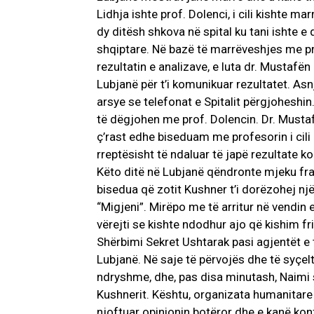
Lidhja ishte prof. Dolenci, i cili kishte m
dy ditësh shkova në spital ku tani ishte e 
shqiptare. Në bazë të marrëveshjes me pr
rezultatin e analizave, e luta dr. Mustafën
Lubjanë për t’i komunikuar rezultatet. Asn
arsye se telefonat e Spitalit përgjoheshi
të dëgjohen me prof. Dolencin. Dr. Musta
ç’rast edhe biseduam me profesorin i cili
rreptësisht të ndaluar të japë rezultate ko
Këto ditë në Lubjanë qëndronte mjeku fr
bisedua që zotit Kushner t’i dorëzohej një
“Migjeni”. Mirëpo me të arritur në vendin
vërejti se kishte ndodhur ajo që kishim fr
Shërbimi Sekret Ushtarak pasi agjentët e 
Lubjanë. Në saje të përvojës dhe të syçel
ndryshme, dhe, pas disa minutash, Naimi sh
Kushnerit. Kështu, organizata humanitare
njoftuar opinionin botëror dhe e kanë ko