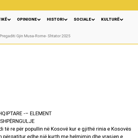
TIKË
OPINIONE
HISTORI
SOCIALE
KULTURË
Pregaditi Gjin Musa-Rome- Shtator 2025
Nga: Ndue Dedaj
HQIPTARE -– ELEMENT
 E SHPËRNGULJE
di të re për popullin në Kosovë kur e gjithë rinia e Kosovës
n përgatitur edhe një kurth me helmimin dhe vrasjen e