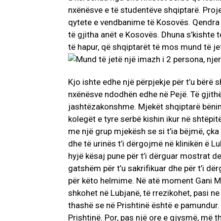
nxënësve e të studentëve shqiptarë. Proj
qytete e vendbanime të Kosovës. Qendra 
të gjitha anët e Kosovës. Dhuna s’kishte të
të hapur, që shqiptarët të mos mund të j
Kjo ishte edhe një përpjekje për t’u bërë
nxënësve ndodhën edhe në Pejë. Të gjithë 
jashtëzakonshme. Mjekët shqiptarë bënin 
kolegët e tyre serbë kishin ikur në shtëpi
me një grup mjekësh se si t’ia bëjmë, ç
dhe të urinës t’i dërgojmë në klinikën ë L
hyjë kësaj pune për t’i dërguar mostrat d
gatshëm për t’u sakrifikuar dhe për t’i dë
për këto helmime. Në atë moment Gani Mu
shkohet në Lubjanë, të rrezikohet, pasi ne
thashë se në Prishtinë është e pamundur. M
Prishtinë. Por, pas një ore e gjysmë, më t