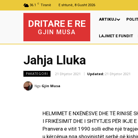
C
36.1
Tiranë
E shtunë, 8 Gusht 2026
ARTIKUJ
POLI
DRITARE E RE
GJIN MUSA
LAJMET E FUNDIT
Jahja Lluka
21 Dhjetor 2021
Updated:
21 Dhjetor 2021
PAKATEGORI
Nga
Gjin Musa
HELMIMET E NXËNËSVE DHE TË RINISË S
I FRIKËSIMIT DHE I SHTYTJES PËR IKJE
Pranvera e vitit 1990 solli edhe një tragje
u kërcënua nga shovinistët serbë që kishi