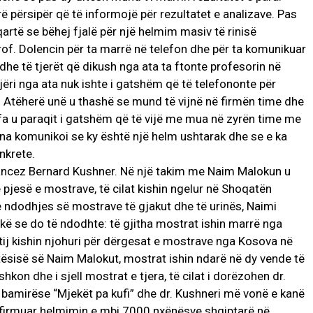
arrë përsipër që të informojë për rezultatet e analizave. Pas
qartë se bëhej fjalë për një helmim masiv të rinisë
of. Dolencin për ta marrë në telefon dhe për ta komunikuar
 dhe të tjerët që dikush nga ata ta ftonte profesorin në
jëri nga ata nuk ishte i gatshëm që të telefononte për
n. Atëherë unë u thashë se mund të vijnë në firmën time dhe
fa u paraqit i gatshëm që të vijë me mua në zyrën time me
 na komunikoi se ky është një helm ushtarak dhe se e ka
nkrete.
ancez Bernard Kushner. Në një takim me Naim Malokun u
 pjesë e mostrave, të cilat kishin ngelur në Shoqatën
 e ndodhjes së mostrave të gjakut dhe të urinës, Naimi
ikë se do të ndodhte: të gjitha mostrat ishin marrë nga
tij kishin njohuri për dërgesat e mostrave nga Kosova në
tësisë së Naim Malokut, mostrat ishin ndarë në dy vende të
kon dhe i sjell mostrat e tjera, të cilat i dorëzohen dr.
 bamirëse “Mjekët pa kufi” dhe dr. Kushneri më vonë e kanë
nfirmuar helmimin e mbi 7000 nxënësve shqiptarë në