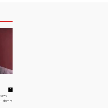
0
sova,
 pushimet