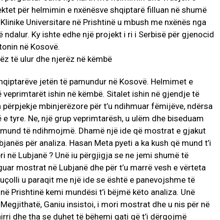
ektet për helmimin e nxënësve shqiptarë filluan në shumë
Klinike Universitare në Prishtinë u mbush me nxënës nga
 ndalur. Ky ishte edhe një projekt i ri i Serbisë për gjenocid
etonin në Kosovë.
 shqiptarëve jetën të pamundur në Kosovë. Helmimet e
veprimtarët ishin në këmbë. Sitalet ishin në gjendje të
përpjekje mbinjerëzore për t’u ndihmuar fëmijëve, ndërsa
të e tyre. Ne, një grup veprimtarësh, u ulëm dhe biseduam
ka mund të ndihmojmë. Dhamë një ide që mostrat e gjakut
ubjanës për analiza. Hasan Meta pyeti a ka kush që mund t’i
eri në Lubjanë ? Unë iu përgjigja se ne jemi shumë të
rguar mostrat në Lubjanë dhe për t’u marrë vesh e vërteta
çolli u paraqit me një ide se është e panevojshme të
 në Prishtinë kemi mundësi t’i bëjmë këto analiza. Unë
egjithatë, Ganiu insistoi, i mori mostrat dhe u nis për në
hirri dhe tha se duhet të bëhemi gati që t’i dërgojmë