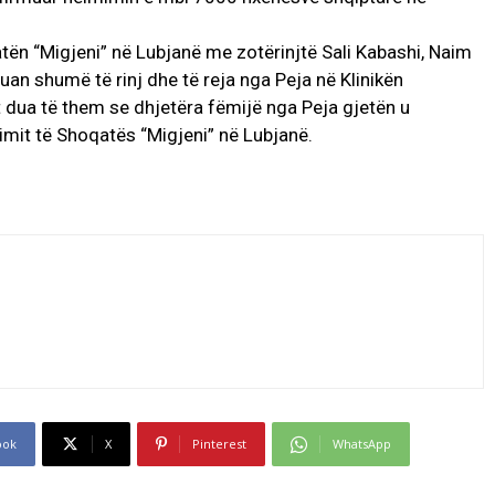
n “Migjeni” në Lubjanë me zotërinjtë Sali Kabashi, Naim
uan shumë të rinj dhe të reja nga Peja në Klinikën
t dua të them se dhjetëra fëmijë nga Peja gjetën u
mit të Shoqatës “Migjeni” në Lubjanë.
ook
X
Pinterest
WhatsApp