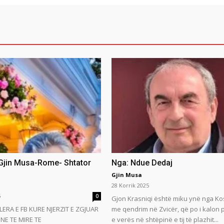
 Gjin Musa-Rome- Shtator
Nga: Ndue Dedaj
Gjin Musa
28 Korrik 2025
5
0
Gjon Krasniqi është miku ynë nga Ko
LERA E FB KURE NJERZIT E ZGJUAR
me qendrim në Zvicër, që po i kalon
NE TE MIRE TE
e verës në shtëpinë e tij të plazhit...