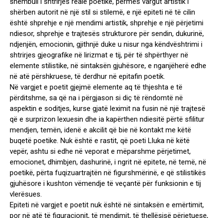
shembull i shtrirjes reale poetike, përmes vargut artistik i
shërben autorit në një stil si stilemë, e një epiteti në të cilin
është shprehje e një mendimi artistik, shprehje e një përjetimi
ndiesor, shprehje e trajtesës strukturore për sendin, dukurinë,
ndjenjën, emocionin, gjithnjë duke u nisur nga këndvështrimi i
shtrirjes gjeografike në lirizmat e tij, për të shpërthyer në
elemente stilistike, në sintaksën gjuhësore, e nganjëherë edhe
në atë përshkruese, të derdhur në epitafin poetik.
Në vargjet e poetit gjejmë elemente aq të thjeshta e të
përditshme, sa që na i përgjason si diç të rëndomtë në
aspektin e soditjes, kurse gjatë leximit na fusin në një trajtesë
që e surprizon lexuesin dhe ia kapërthen ndiesitë përtë sfilitur
mendjen, temën, idenë e akcilit që bie në kontakt me këtë
buqetë poetike. Nuk është e rastit, që poeti Lluka në këtë
vepër, ashtu si edhe në veporat e mëparshme përjetimet,
emocionet, dhimbjen, dashurinë, i ngrit në epitete, në temë, në
poetikë, përta fuqizuartrajtën në figurshmërinë, e që stilistikës
gjuhësore i kushton vëmendje të veçantë për funksionin e tij
vlerësues.
Epiteti në vargjet e poetit nuk është në sintaksën e emërtimit,
por në atë të figuracionit, të mendimit, të thellësisë përjetuese,