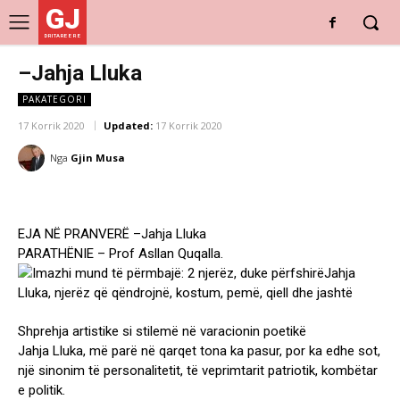
GJ
DRITARE E RE
–Jahja Lluka
PAKATEGORI
17 Korrik 2020
Updated:
17 Korrik 2020
Nga
Gjin Musa
EJA NË PRANVERË –Jahja Lluka
PARATHËNIE – Prof Asllan Quqalla.
Shprehja artistike si stilemë në varacionin poetikë
Jahja Lluka, më parë në qarqet tona ka pasur, por ka edhe sot,
një sinonim të personalitetit, të veprimtarit patriotik, kombëtar
e politik.