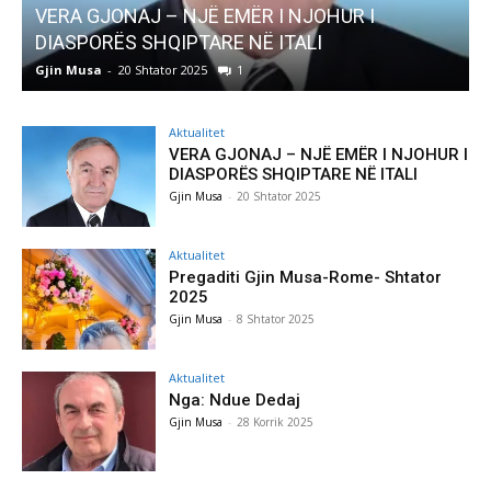
JONAJ – NJË EMËR I NJOHUR I
AKTUALITET
RËS SHQIPTARE NË ITALI
Pregaditi Gj
-
20 Shtator 2025
1
Gjin Musa
-
8 Sht
Aktualitet
VERA GJONAJ – NJË EMËR I NJOHUR I
DIASPORËS SHQIPTARE NË ITALI
Gjin Musa
-
20 Shtator 2025
Aktualitet
Pregaditi Gjin Musa-Rome- Shtator
2025
Gjin Musa
-
8 Shtator 2025
Aktualitet
Nga: Ndue Dedaj
Gjin Musa
-
28 Korrik 2025