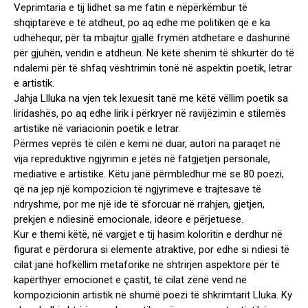
Veprimtaria e tij lidhet sa me fatin e nëpërkëmbur të
shqiptarëve e të atdheut, po aq edhe me politikën që e ka
udhëhequr, për ta mbajtur gjallë frymën atdhetare e dashurinë
për gjuhën, vendin e atdheun. Në këtë shenim të shkurtër do të
ndalemi për të shfaq vështrimin tonë në aspektin poetik, letrar
e artistik.
Jahja Llluka na vjen tek lexuesit tanë me këtë vëllim poetik sa
liridashës, po aq edhe lirik i përkryer në ravijëzimin e stilemës
artistike në variacionin poetik e letrar.
Përmes veprës të cilën e kemi në duar, autori na paraqet në
vija repreduktive ngjyrimin e jetës në fatgjetjen personale,
mediative e artistike. Këtu janë përmbledhur më se 80 poezi,
që na jep një kompozicion të ngjyrimeve e trajtesave të
ndryshme, por me një ide të sforcuar në rrahjen, gjetjen,
prekjen e ndiesinë emocionale, ideore e përjetuese.
Kur e themi këtë, në vargjet e tij hasim koloritin e derdhur në
figurat e përdorura si elemente atraktive, por edhe si ndiesi të
cilat janë hofkëllim metaforike në shtrirjen aspektore për të
kapërthyer emocionet e çastit, të cilat zënë vend në
kompozicionin artistik në shumë poezi të shkrimtarit Lluka. Ky