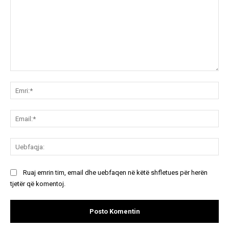
Koment:
Emr
Ema
Ue
Ruaj emrin tim, email dhe uebfaqen në këtë shfletues për herën
tjetër që komentoj.