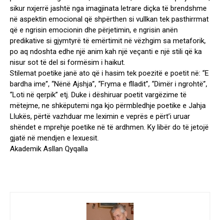
sikur nxjerrë jashtë nga imagjinata letrare diçka të brendshme
në aspektin emocional që shpërthen si vullkan tek pasthirrmat
që e ngrisin emocionin dhe përjetimin, e ngrisin anën
predikative si gjymtyrë të emërtimit në vëzhgim sa metaforik,
po aq ndoshta edhe një anim kah një veçanti e një stili që ka
nisur sot të del si formësim i haikut.
Stilemat poetike janë ato që i hasim tek poezitë e poetit në: “E
bardha ime”, “Nënë Ajshja”, “Fryma e flladit”, “Dimër i ngrohtë”,
“Loti në qerpik” etj. Duke i dëshiruar poetit vargëzime të
mëtejme, ne shkëputemi nga kjo përmbledhje poetike e Jahja
Llukës, përtë vazhduar me leximin e veprës e përt’i uruar
shëndet e mprehje poetike në të ardhmen. Ky libër do të jetojë
gjatë në mendjen e lexuesit.
Akademik Asllan Qyqalla