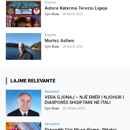
Krijime
Autore Katerina Tereziu Ligeja
Gjin Musa
-
28 Korrik 2025
Krijime
Murtez Asllani
Gjin Musa
-
28 Korrik 2025
LAJME RELEVANTE
Aktualitet
VERA GJONAJ – NJË EMËR I NJOHUR I
DIASPORËS SHQIPTARE NË ITALI
Gjin Musa
-
20 Shtator 2025
Aktualitet
Pregaditi Gjin Musa-Rome- Shtator