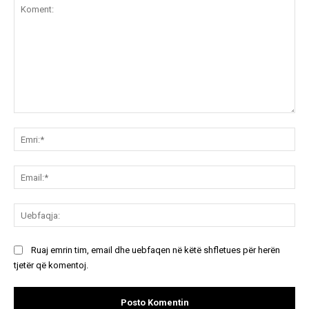
Koment:
Emr
Ema
Ue
Ruaj emrin tim, email dhe uebfaqen në këtë shfletues për herën
tjetër që komentoj.