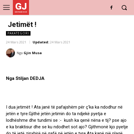
GJ
DRITARE E RE
Jetimët !
PAKATEGORI
24 Mars 2021
Updated:
24 Mars 2021
Nga
Gjin Musa
Nga Stiljan DEDJA
I dua jetimët ! Ata janë të pafajshëm për ç’ka ka ndodhur në
jetën e tyre.Gjithë jetën jetimin do ta ndjekë pyetja e
lodhëshme dhe tundimi se :- kush ka qenë nëna e tij? pse ajo
e ka braktisur dhe se ku ndodhet sot ajo? Gjithmonë kjo pyetje
do të jetë zinxhirë në qafë në jetën e tyre.Ata kanë një plagë