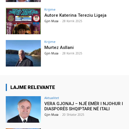
Krijime
Autore Katerina Tereziu Ligeja
Gjin Musa
-
28 Korrik 2025
Krijime
Murtez Asllani
Gjin Musa
-
28 Korrik 2025
LAJME RELEVANTE
Aktualitet
VERA GJONAJ – NJË EMËR I NJOHUR I
DIASPORËS SHQIPTARE NË ITALI
Gjin Musa
-
20 Shtator 2025