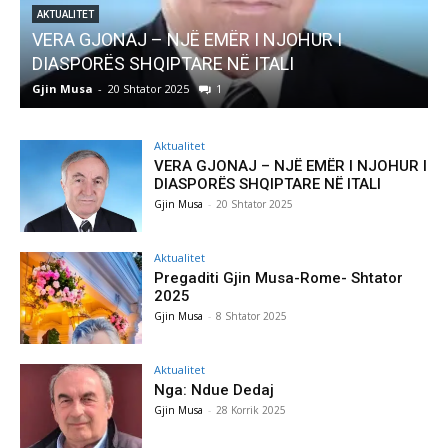
AKTUALITET
VERA GJONAJ – NJË EMËR I NJOHUR I
DIASPORËS SHQIPTARE NË ITALI
Gjin Musa
-
20 Shtator 2025
1
G
Aktualitet
VERA GJONAJ – NJË EMËR I NJOHUR I
DIASPORËS SHQIPTARE NË ITALI
Gjin Musa
-
20 Shtator 2025
Aktualitet
Pregaditi Gjin Musa-Rome- Shtator
2025
Gjin Musa
-
8 Shtator 2025
Aktualitet
Nga: Ndue Dedaj
Gjin Musa
-
28 Korrik 2025