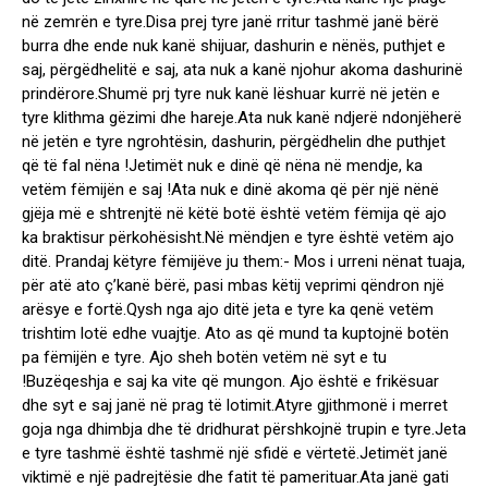
në zemrën e tyre.Disa prej tyre janë rritur tashmë janë bërë
burra dhe ende nuk kanë shijuar, dashurin e nënës, puthjet e
saj, përgëdhelitë e saj, ata nuk a kanë njohur akoma dashurinë
prindërore.Shumë prj tyre nuk kanë lëshuar kurrë në jetën e
tyre klithma gëzimi dhe hareje.Ata nuk kanë ndjerë ndonjëherë
në jetën e tyre ngrohtësin, dashurin, përgëdhelin dhe puthjet
që të fal nëna !Jetimët nuk e dinë që nëna në mendje, ka
vetëm fëmijën e saj !Ata nuk e dinë akoma që për një nënë
gjëja më e shtrenjtë në këtë botë është vetëm fëmija që ajo
ka braktisur përkohësisht.Në mëndjen e tyre është vetëm ajo
ditë. Prandaj këtyre fëmijëve ju them:- Mos i urreni nënat tuaja,
për atë ato ç’kanë bërë, pasi mbas këtij veprimi qëndron një
arësye e fortë.Qysh nga ajo ditë jeta e tyre ka qenë vetëm
trishtim lotë edhe vuajtje. Ato as që mund ta kuptojnë botën
pa fëmijën e tyre. Ajo sheh botën vetëm në syt e tu
!Buzëqeshja e saj ka vite që mungon. Ajo është e frikësuar
dhe syt e saj janë në prag të lotimit.Atyre gjithmonë i merret
goja nga dhimbja dhe të dridhurat përshkojnë trupin e tyre.Jeta
e tyre tashmë është tashmë një sfidë e vërtetë.Jetimët janë
viktimë e një padrejtësie dhe fatit të pamerituar.Ata janë gati