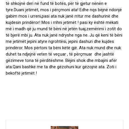
të shkojnë deri në fund të botës, për të gjetur nënën e
tyre.Duani jetimët, mos i përçmoni ata! Edhe nqs bëjnë ndonjë
gabim mos i urreni,pasi ata nuk janë rritur me dashurinë dhe
kujdesin prindëror! Mos i rrihni jetimët ! pasi ky është mëkati
më i madh që ju mund të bëni në jetën tuaj;zemërimi i zotit do
të bjerë mbi ju. Ata nuk janë ndryshe nga ne. Ju që keni të bëni
me jetimët jepini atyre ngrohtësi, jepini dashuri dhe kujdes
prindëror. Mos përtoni ta bëni këtë gjë. Ata nuk mund dhe nuk
duhet ta ndjejnë veten të veçuar , të përçmuar dhe jashtë
gëzimeve tona të përditëshme. Bëjini shok dhe mbajini afër
ata.Qani bashkë me ta dhe gëzohuni kur gëzojnë ata. Zoti i
bekoftë jetimët !