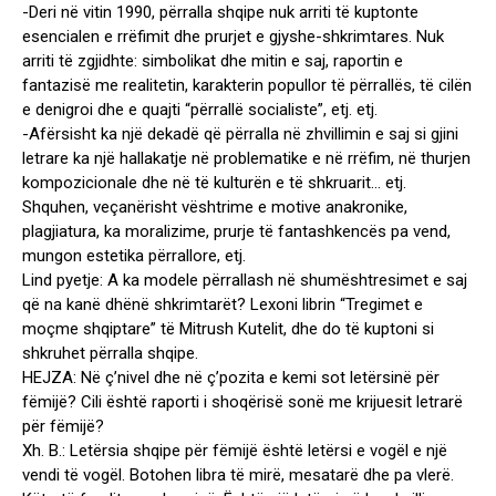
-Deri në vitin 1990, përralla shqipe nuk arriti të kuptonte
esencialen e rrëfimit dhe prurjet e gjyshe-shkrimtares. Nuk
arriti të zgjidhte: simbolikat dhe mitin e saj, raportin e
fantazisë me realitetin, karakterin popullor të përrallës, të cilën
e denigroi dhe e quajti “përrallë socialiste”, etj. etj.
-Afërsisht ka një dekadë që përralla në zhvillimin e saj si gjini
letrare ka një hallakatje në problematike e në rrëfim, në thurjen
kompozicionale dhe në të kulturën e të shkruarit… etj.
Shquhen, veçanërisht vështrime e motive anakronike,
plagjiatura, ka moralizime, prurje të fantashkencës pa vend,
mungon estetika përrallore, etj.
Lind pyetje: A ka modele përrallash në shumështresimet e saj
që na kanë dhënë shkrimtarët? Lexoni librin “Tregimet e
moçme shqiptare” të Mitrush Kutelit, dhe do të kuptoni si
shkruhet përralla shqipe.
HEJZA: Në ç’nivel dhe në ç’pozita e kemi sot letërsinë për
fëmijë? Cili është raporti i shoqërisë sonë me krijuesit letrarë
për fëmijë?
Xh. B.: Letërsia shqipe për fëmijë është letërsi e vogël e një
vendi të vogël. Botohen libra të mirë, mesatarë dhe pa vlerë.