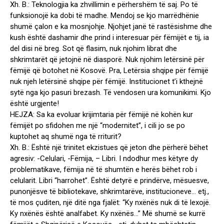
Xh. B.: Teknologjia ka zhvillimin e përhershëm të saj. Po të
funksionojë ka dobi të madhe. Mendoj se kjo marrëdhënie
shumë çalon e ka mosnjohje. Njohjet janë të rastësishme dhe
kush është dashamir dhe prind i interesuar për fëmijët e tij, ia
del disi në breg. Sot që flasim, nuk njohim librat dhe
shkrimtarët që jetojnë në diasporë. Nuk njohim letërsinë për
fëmijë që botohet në Kosovë. Pra, Letërsia shqipe për fëmijë
nuk njeh letërsinë shqipe për fëmijë. Institucionet t’i kthejnë
sytë nga kjo pasuri brezash. Të vendosen ura komunikimi. Kjo
është urgjente!
HEJZA: Sa ka evoluar krijimtaria për fëmijë në kohën kur
fëmijët po sfidohen me një “modernitet”, i cili jo se po
kuptohet aq shumë nga të rriturit?
Xh. B.: Është një trinitet ekzistues që jeton dhe përherë bëhet
agresiv: -Celulari, -Fëmija, – Libri. I ndodhur mes këtyre dy
problematikave, fëmija në të shumtën e herës bëhet rob i
celularit. Libri “harrohet”. Është detyrë e prindërve, mësuesve,
punonjësve të bibliotekave, shkrimtarëve, institucioneve… etj.,
të mos çuditen, një ditë nga fjalët: “Ky nxënës nuk di të lexojë.
Ky nxënës është analfabet. Ky nxënës…” Më shumë se kurrë