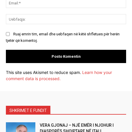
Ema
Ue
Ruaj emrin tim, email dhe uebfaqen në këtë shfletues për herën
tjetër që komentoj.
This site uses Akismet to reduce spam.
Learn how your
comment data is processed.
SHKRIMET E FUNDIT
VERA GJONAJ – NJË EMËR I NJOHUR I
DIASPORËS SHQIPTARE NË ITALI