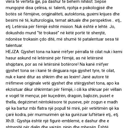
vlera të vërteta gje, pa dashur të bëhem nihilist. Sepse
mungojnë disa çelësa, si: talenti, njohja e psikologjisë dhe
botës së fëmijëve, origjinaliteti, autoktonia, guximi krijues dhe
besimi në të, kulturologjia, temat aktuale dhe perspektive… etj.,
etj. Letërsia për fëmijë është mision. Nuk është e lehtë. Jo,
dokushdo mund “të trokasë” në këtë portë të shenjtë,
ndonëse trokasin çdo ditë, më shumë të patalentuar sesa të
talentuar.
HEJZA: Gjyshet tona na kanë rrëfyer përralla të cilat nuk i kemi
hasur askund në letërsinë për fëmijë, as në letërsinë
shqiptare, por as në letërsinë botërore! Na kanë rrëfyer
gjyshet tona se i kanë të dëgjuara nga gjyshet tyre, të cilat,
nuk e kanë ditur as shkrim dhe as lexim! Janë autore të
rrëfimeve origjinale vetë gjyshet dhe stërgjyshet tona, apo ka
ekzistuar dikur shkrimtari për fëmijë, i cili ka shkruar për vëllain
e vogël të mençur, për kuçedrën, dragoin, bajlozin, puset e
thella, degëzimet nëntokësore të puseve, për zogun e madh
që ka bartur mbi flatra një popull të mirë, për vetëtimën që ka
çarë kodra, për murmurimën që ka gurëzuar luftëtarë etj., etj.
Xh.B.: Gjyshja është një figurë-emblemë, e dashur dhe e
shtrenjtë për djalin dhe vajzën, nipin dhe mbesën. Është