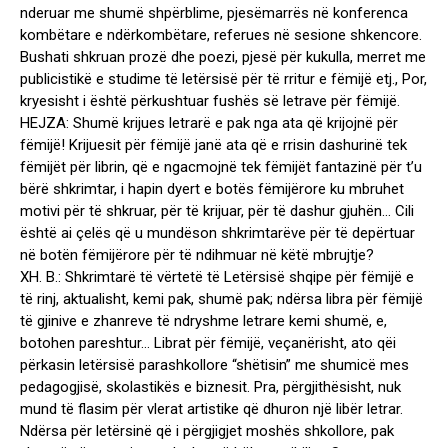
nderuar me shumë shpërblime, pjesëmarrës në konferenca
kombëtare e ndërkombëtare, referues në sesione shkencore.
Bushati shkruan prozë dhe poezi, pjesë për kukulla, merret me
publicistikë e studime të letërsisë për të rritur e fëmijë etj., Por,
kryesisht i është përkushtuar fushës së letrave për fëmijë.
HEJZA: Shumë krijues letrarë e pak nga ata që krijojnë për
fëmijë! Krijuesit për fëmijë janë ata që e rrisin dashurinë tek
fëmijët për librin, që e ngacmojnë tek fëmijët fantazinë për t’u
bërë shkrimtar, i hapin dyert e botës fëmijërore ku mbruhet
motivi për të shkruar, për të krijuar, për të dashur gjuhën… Cili
është ai çelës që u mundëson shkrimtarëve për të depërtuar
në botën fëmijërore për të ndihmuar në këtë mbrujtje?
XH. B.: Shkrimtarë të vërtetë të Letërsisë shqipe për fëmijë e
të rinj, aktualisht, kemi pak, shumë pak; ndërsa libra për fëmijë
të gjinive e zhanreve të ndryshme letrare kemi shumë, e,
botohen pareshtur… Librat për fëmijë, veçanërisht, ato qëi
përkasin letërsisë parashkollore “shëtisin” me shumicë mes
pedagogjisë, skolastikës e biznesit. Pra, përgjithësisht, nuk
mund të flasim për vlerat artistike që dhuron një libër letrar.
Ndërsa për letërsinë që i përgjigjet moshës shkollore, pak