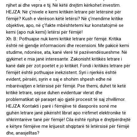
njihet ai dhe vepra e tij. Në këtë drejtim kërkohet investim.
HEJZA: Në ç’nivele e kemi kritikën letrare për letërsinë për
fëmijë? Kush e vlerëson këtë letërsi? Në ç’mendime kritike
objektive, apo, në ç’fakte mbështetemi kur konstatojmë se
kemi (apo nuk kemi) letërsi për fëmijë!
Xh. B.: Pothuajse nuk kemi kritikë letrare për fëmijë. Kritika
është në gjendje informacioni dhe recensioni. Me pakicë kemi
studime, ndonëse, ata, kanë vlerë të pazëvendësueshme. Në
gjykimet e mia janë interesante. Zakonisht kritikës letrare i
kanë dalë për zot poetët e jo kritikët. Fondi i kritikës letrare për
fëmijët është pothuajse inekzistent. Syri i njerkës është
evident, përsëri, syrin e saj e shohim shpesh edhe në
mbarëvajtjen e letërsisë për fëmijë. Pse themi, duhet të ketë
kritikë letrare, sepse duhen evidentuar vlerat dhe
problematikat që paraqet ajo gjatë procesit të saj zhvillimor.
HEJZA: Kontakti i parë i fëmijëve të diasporës sonë me
gjuhën letrare janë pikërisht librat apo rrëfimet elektronike të
shkrimtarëve tanë për fëmijë! Cila është njohja e drejtpërdrejtë
e këtyre fëmijëve me krijuesit shqiptarë të letërsisë për fëmijë
dhe, anasjelltas?