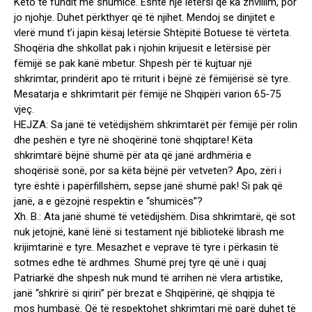
Këto të fundit me shumicë. Është një letërsi që ka zhvillim, por
jo njohje. Duhet përkthyer që të njihet. Mendoj se dinjitet e
vlerë mund t’i japin kësaj letërsie Shtëpitë Botuese të vërteta.
Shoqëria dhe shkollat pak i njohin krijuesit e letërsisë për
fëmijë se pak kanë mbetur. Shpesh për të kujtuar një
shkrimtar, prindërit apo të rriturit i bëjnë zë fëmijërisë së tyre.
Mesatarja e shkrimtarit për fëmijë në Shqipëri varion 65-75
vjeç.
HEJZA: Sa janë të vetëdijshëm shkrimtarët për fëmijë për rolin
dhe peshën e tyre në shoqërinë tonë shqiptare! Këta
shkrimtarë bëjnë shumë për ata që janë ardhmëria e
shoqërisë sonë, por sa këta bëjnë për vetveten? Apo, zëri i
tyre është i papërfillshëm, sepse janë shumë pak! Si pak që
janë, a e gëzojnë respektin e “shumicës”?
Xh. B.: Ata janë shumë të vetëdijshëm. Disa shkrimtarë, që sot
nuk jetojnë, kanë lënë si testament një bibliotekë librash me
krijimtarinë e tyre. Mesazhet e veprave të tyre i përkasin të
sotmes edhe të ardhmes. Shumë prej tyre që unë i quaj
Patriarkë dhe shpesh nuk mund të arrihen në vlera artistike,
janë “shkrirë si qiriri” për brezat e Shqipërinë, që shqipja të
mos humbasë. Që të respektohet shkrimtari më parë duhet të