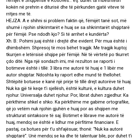
fëmijët e Shqipërisë e Kosovës… etj. duhet ta mbështetin
kokën në prehrin e diturisë dhe të përkunden gjatë viteve të
rritjes me të.
HEJZA: A e shihni si problem faktin që, fëmijët tanë sot, më
shumë i njohin shkrimtarët e huaj se sa shkrimtarët shqiptarë
për fëmijë. Pse ndodh kjo? Si të arrihet e kundërta?
Xh. B.: Pohimi juaj është i drejtë dhe evident. Për mua është i
dhimbshëm. Shpresoj të mos bëhet tragjik. Me tragjik kuptoj
tkurrjen e letërsisë shqipe për fëmijë. Në të vërtetë po tkurret
çdo ditë. Nga një sondazh imi, më rezulton se raporti i
botimeve është i tillë: 3 libra me autorë të huaj e 1 libër me
autor shqiptar. Ndoshta ky raport edhe mund të thellohet.
Shtëpitë botuese e kanë një prirje të tillë drejt autorëve të huaj.
Nuk ka gjë të keqe t’i sjellësh, është kulturë, e kultura duhet
njohur. Universalja duhet njohur. Por, librat duhen zgjedhur. Ka
përkthime shkel e shko. Ka përkthime me gabime ortografike,
që jo vetëm nuk njohin gjuhën e huaj por as shqipen me
strukturat sintaksore të saj. Botimet e librave me autorë të
huaj, mendoj se është e lidhur me përfitime financiare. E
pastaj, ca botues për t’u shfajësuar, thonë: “Nuk ka autorë
shqiptarë”. Unë mendoj se ka dhe të talentuar bile, por duhet t’i