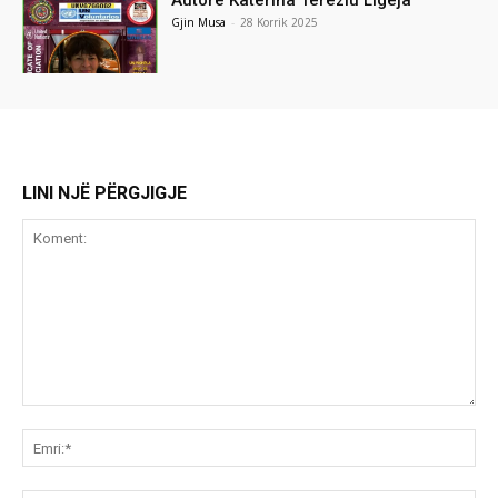
Autore Katerina Tereziu Ligeja
Gjin Musa
-
28 Korrik 2025
LINI NJË PËRGJIGJE
Koment:
Emr