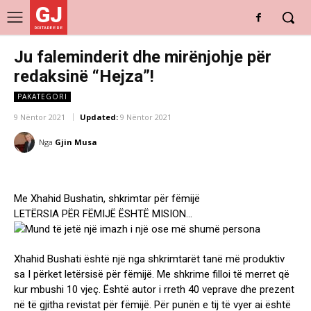
GJ
DRITARE E RE
Ju faleminderit dhe mirënjohje për
redaksinë “Hejza”!
PAKATEGORI
9 Nëntor 2021
Updated:
9 Nëntor 2021
Nga
Gjin Musa
Me Xhahid Bushatin, shkrimtar për fëmijë
LETËRSIA PËR FËMIJË ËSHTË MISION…
Xhahid Bushati është një nga shkrimtarët tanë më produktiv
sa I përket letërsisë për fëmijë. Me shkrime filloi të merret që
kur mbushi 10 vjeç. Është autor i rreth 40 veprave dhe prezent
në të gjitha revistat për fëmijë. Për punën e tij të vyer ai është