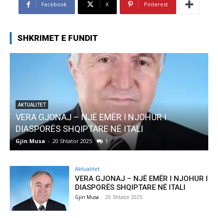
Facebook
X
Pinterest
SHKRIMET E FUNDIT
AKTUALITET
Pregaditi Gjin Musa-Rome- Shtator 2025
Gjin Musa
-
8 Shtator 2025
0
Aktualitet
VERA GJONAJ – NJË EMËR I NJOHUR I
DIASPORËS SHQIPTARE NË ITALI
Gjin Musa
-
20 Shtator 2025