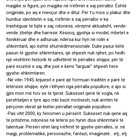
magjike si figurë, po magjike në rrëfimin e saj përrallor. Është
origjinale, po aq e mençur dhe e ditur. Për t’u mos u plakur dhe
humbur identitetin e saj, rrëfimin e saj përrallor e ka
trashëguar te bijtë e saj; ndonëse, vërejmë aktualisht, vende-
vende zbehje dhe harresë. Kësisoj, gjyshja si model, mbetet e
fisnikëruar dhe e adhuruar, ndërsa kur hyn në rolin e
shkrimtarit, ajo është shumëdimensionale. Duke pasur këtë
pasuri të gjyshe-shkrimtares, që shpesh nuk njihet, po hedh
një vështrim historik të udhëtimit të përrallës shqipe, për të
parë ecurinë e saj, dhe pse e kemi “larguar” shpesh here
gjyshe-shkrimtaren.
-Në vitin 1945, krijuesit e parë që formuan traditën e parë të
letërsisë shqipe, sytë i kthyen nga përralla popullore, e ajo si
gjini mori më hov se të tjerat. Sukseset qenë të vogla, në
përshtatjen e tyre apo mbi bazë motivesh, nuk arritën të
përçonin vlerat që kishin përrallat origjinale popullore.
-Pas vitit 2000, ky fenomen u përsërit. Sukseset nuk qenë aq
të pritshme, ndonëse në letërsi po hynin disa shkrimtarë të
talentuar. Përsëri ishin larg rrëfimit të gjyshe-përrallës, si: në
magji, problematikë, personazhe, fantazi, imagjinatë… etj., etj.