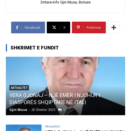
Dritare.Info Gjin Musa, Botues
Facebook
X
Pinterest
SHKRIMET E FUNDIT
I NJOHUR I
AKTUALITET
ITALI
Pregaditi Gjin Musa-Rome- Shta
Gjin Musa
-
8 Shtator 2025
0
Aktualitet