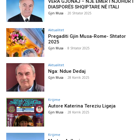
VERA GJONAJ – NJË EMËR I NJOHUR I
DIASPORËS SHQIPTARE NË ITALI
Gjin Musa
-
20 Shtator 2025
Aktualitet
Pregaditi Gjin Musa-Rome- Shtator
2025
Gjin Musa
-
8 Shtator 2025
Aktualitet
Nga: Ndue Dedaj
Gjin Musa
-
28 Korrik 2025
Krijime
Autore Katerina Tereziu Ligeja
Gjin Musa
-
28 Korrik 2025
Krijime