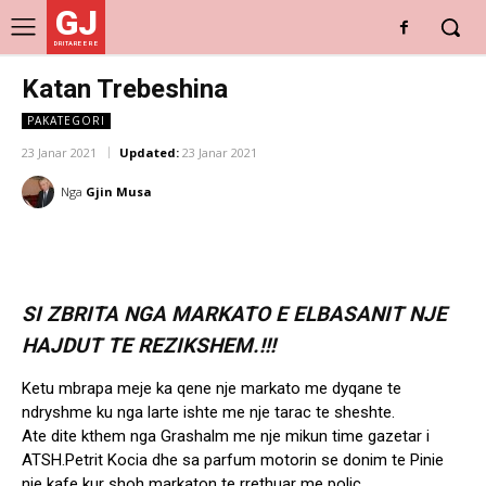
GJ
DRITARE E RE
Katan Trebeshina
PAKATEGORI
23 Janar 2021
Updated:
23 Janar 2021
Nga
Gjin Musa
SI ZBRITA NGA MARKATO E ELBASANIT NJE
HAJDUT TE REZIKSHEM.!!!
Ketu mbrapa meje ka qene nje markato me dyqane te
ndryshme ku nga larte ishte me nje tarac te sheshte.
Ate dite kthem nga Grashalm me nje mikun time gazetar i
ATSH.Petrit Kocia dhe sa parfum motorin se donim te Pinie
nje kafe kur shoh markaton te rrethuar me polic.