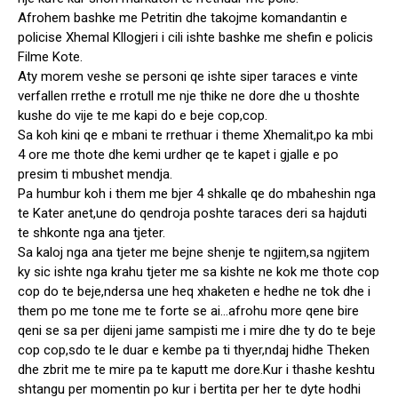
Afrohem bashke me Petritin dhe takojme komandantin e
policise Xhemal Kllogjeri i cili ishte bashke me shefin e policis
Filme Kote.
Aty morem veshe se personi qe ishte siper taraces e vinte
verfallen rrethe e rrotull me nje thike ne dore dhe u thoshte
kushe do vije te me kapi do e beje cop,cop.
Sa koh kini qe e mbani te rrethuar i theme Xhemalit,po ka mbi
4 ore me thote dhe kemi urdher qe te kapet i gjalle e po
presim ti mbushet mendja.
Pa humbur koh i them me bjer 4 shkalle qe do mbaheshin nga
te Kater anet,une do qendroja poshte taraces deri sa hajduti
te shkonte nga ana tjeter.
Sa kaloj nga ana tjeter me bejne shenje te ngjitem,sa ngjitem
ky sic ishte nga krahu tjeter me sa kishte ne kok me thote cop
cop do te beje,ndersa une heq xhaketen e hedhe ne tok dhe i
them po me tone me te forte se ai…afrohu more qene bire
qeni se sa per dijeni jame sampisti me i mire dhe ty do te beje
cop cop,sdo te le duar e kembe pa ti thyer,ndaj hidhe Theken
dhe zbrit me te mire pa te kaputt me dore.Kur i thashe keshtu
shtangu per momentin po kur i bertita per her te dyte hodhi