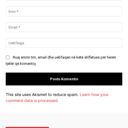
Koment:
Emr
Ema
Ue
Ruaj emrin tim, email dhe uebfaqen në këtë shfletues për herën
tjetër që komentoj.
This site uses Akismet to reduce spam.
Learn how your
comment data is processed.