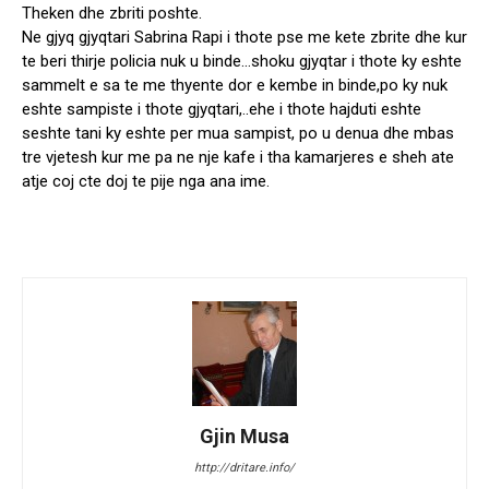
Theken dhe zbriti poshte.
Ne gjyq gjyqtari Sabrina Rapi i thote pse me kete zbrite dhe kur
te beri thirje policia nuk u binde…shoku gjyqtar i thote ky eshte
sammelt e sa te me thyente dor e kembe in binde,po ky nuk
eshte sampiste i thote gjyqtari,..ehe i thote hajduti eshte
seshte tani ky eshte per mua sampist, po u denua dhe mbas
tre vjetesh kur me pa ne nje kafe i tha kamarjeres e sheh ate
atje coj cte doj te pije nga ana ime.
Gjin Musa
http://dritare.info/