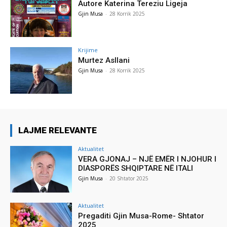
Autore Katerina Tereziu Ligeja
Gjin Musa
-
28 Korrik 2025
Krijime
Murtez Asllani
Gjin Musa
-
28 Korrik 2025
LAJME RELEVANTE
Aktualitet
VERA GJONAJ – NJË EMËR I NJOHUR I
DIASPORËS SHQIPTARE NË ITALI
Gjin Musa
-
20 Shtator 2025
Aktualitet
Pregaditi Gjin Musa-Rome- Shtator
2025