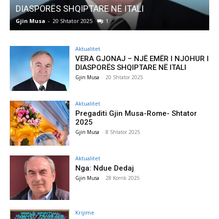
Pregaditi Gjin Musa-Rome- Shtator 2025
Gjin Musa
-
8 Shtator 2025
0
Aktualitet
VERA GJONAJ – NJË EMËR I NJOHUR I
DIASPORËS SHQIPTARE NË ITALI
Gjin Musa
-
20 Shtator 2025
Aktualitet
Pregaditi Gjin Musa-Rome- Shtator
2025
Gjin Musa
-
8 Shtator 2025
Aktualitet
Nga: Ndue Dedaj
Gjin Musa
-
28 Korrik 2025
Krijime