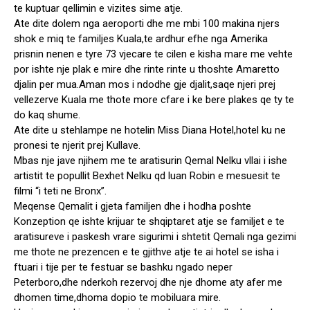
te kuptuar qellimin e vizites sime atje.
Ate dite dolem nga aeroporti dhe me mbi 100 makina njers
shok e miq te familjes Kuala,te ardhur efhe nga Amerika
prisnin nenen e tyre 73 vjecare te cilen e kisha mare me vehte
por ishte nje plak e mire dhe rinte rinte u thoshte Amaretto
djalin per mua.Aman mos i ndodhe gje djalit,saqe njeri prej
vellezerve Kuala me thote more cfare i ke bere plakes qe ty te
do kaq shume.
Ate dite u stehlampe ne hotelin Miss Diana Hotel,hotel ku ne
pronesi te njerit prej Kullave.
Mbas nje jave njihem me te aratisurin Qemal Nelku vllai i ishe
artistit te popullit Bexhet Nelku qd luan Robin e mesuesit te
filmi “i teti ne Bronx”.
Meqense Qemalit i gjeta familjen dhe i hodha poshte
Konzeption qe ishte krijuar te shqiptaret atje se familjet e te
aratisureve i paskesh vrare sigurimi i shtetit Qemali nga gezimi
me thote ne prezencen e te gjithve atje te ai hotel se isha i
ftuari i tije per te festuar se bashku ngado neper
Peterboro,dhe nderkoh rezervoj dhe nje dhome aty afer me
dhomen time,dhoma dopio te mobiluara mire.