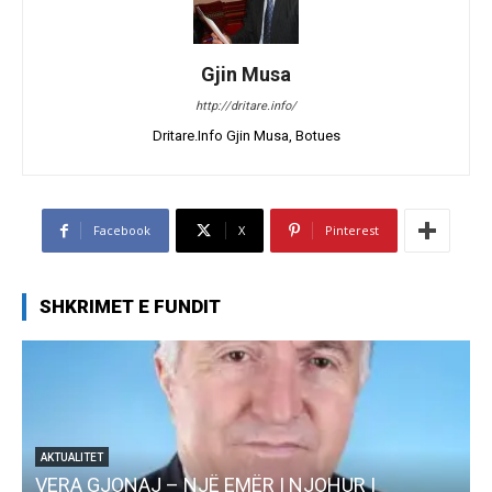
Gjin Musa
http://dritare.info/
Dritare.Info Gjin Musa, Botues
Facebook
X
Pinterest
SHKRIMET E FUNDIT
UR I
AKTUALITET