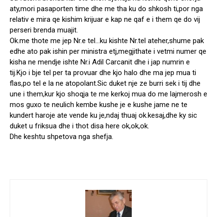
aty,mori pasaporten time dhe me tha ku do shkosh ti,por nga
relativ e mira qe kishim krijuar e kap ne qaf e i them qe do vij
perseri brenda muajit.
Ok.me thote me jep Nr.e tel…ku kishte Nr.tel ateher,shume pak
edhe ato pak ishin per ministra etj,megjithate i vetmi numer qe
kisha ne mendje ishte Nr.i Adil Carcanit dhe i jap numrin e
tij.Kjo i bje tel per ta provuar dhe kjo halo dhe ma jep mua ti
flas,po tel e la ne atopolant.Sic duket nje ze burri sek i tij dhe
une i them,kur kjo shoqja te me kerkoj mua do me lajmerosh e
mos guxo te neulich kembe kushe je e kushe jame ne te
kundert haroje ate vende ku je,ndaj thuaj ok.kesaj,dhe ky sic
duket u friksua dhe i thot disa here ok,ok,ok.
Dhe keshtu shpetova nga shefja.