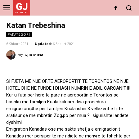
GJ
DRITARE E RE
Katan Trebeshina
PAKATEGORI
6 Shkurt 2021
Updated:
6 Shkurt 2021
Nga
Gjin Musa
SI FJETA ME NJE OF.TE AEROPORTIT TE TORONTOS NE NJE
HOTEL DHE NE FUNDE I DHASH NUMRIN E ADIL CARCANIT.!!!
Kur u futa per here te pare ne aeroportin e Torontos se
bashku me familjen Kuala kaluam disa procedura
emigracioni,dhe per familjen Kuala ishin 3 vellezerit e tij te
aratisur qe me mbretin Zog,po per mua.?…sigurishte landete
dyshimi.
Emigration Kanadas ose me sakte shefja e emigracionit
Kanades mer persiper te me ndiqte ne menyre te fshehte per