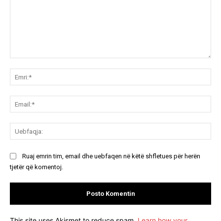
Koment:
Emr
Ema
Ue
Ruaj emrin tim, email dhe uebfaqen në këtë shfletues për herën
tjetër që komentoj.
This site uses Akismet to reduce spam.
Learn how your