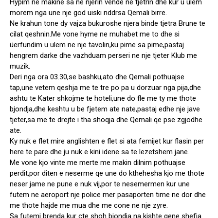
Hypim ne makine sa ne njerin vende ne tjetrin dhe kur u ulem
morem nga une nje god uiski nddrsa Qemali birre.
Ne krahun tone dy vajza bukuroshe njera binde tjetra Brune te
cilat qeshnin.Me vone hyme ne muhabet me to dhe si
üerfundim u ulem ne nje tavolin,ku pime sa pime,pastaj
hengrem darke dhe vazhduam perseri ne nje tjeter Klub me
muzik.
Deri nga ora 03.30,se bashku,ato dhe Qemali pothuajse
tap,une vetem qeshja me te tre po pa u dorzuar nga pija,dhe
ashtu te Kater shkojme te hoteli,une do fle me ty me thote
bjondja,dhe keshtu u be fjetem ate nate,pastaj edhe nje jave
tjeter,sa me te drejte i tha shoqja dhe Qemali qe pse zgjodhe
ate.
Ky nuk e flet mire anglishten e flet si ata femijet kur flasin per
here te pare dhe ju nuk e kini idene sa te lezetshem jane.
Me vone kjo vinte me merte me makin dilnim pothuajse
perdit,por diten e neserme qe une do kthehesha kjo me thote
neser jame ne pune e nuk vij,por te nesemermen kur une
futem ne aeroport nje police mer pasaporten time ne dor dhe
me thote hajde me mua dhe me cone ne nje zyre.
Sa futemi brenda kur cte shoh bjondja na kishte qene shefja