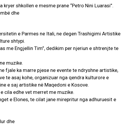
 ka kryer shkollen e mesme prane “Petro Nini Luarasi”.
rsitetin e Parmes ne Itali, ne degen Trashigimi Artistike
ture shtypi.
las me Engjellin Tim”, dedikim per njeriun e shtrenjte te
 ne muzike.
e fjale ka marre pjese ne evente te ndryshne artistike,
eve te asaj kohe, organizuar nga qendra kulturore e
rine e saj artistike në Maqedoni e Kosove.
 e cila edhe vet merret me muzike.
enget e Elones, te cilat jane mirepritur nga adhuruesit e