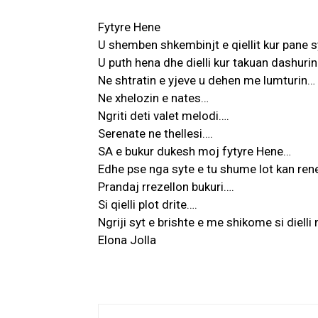
Fytyre Hene
U shemben shkembinjt e qiellit kur pane s
U puth hena dhe dielli kur takuan dashurin
Ne shtratin e yjeve u dehen me lumturin…
Ne xhelozin e nates…
Ngriti deti valet melodi….
Serenate ne thellesi….
SA e bukur dukesh moj fytyre Hene…
Edhe pse nga syte e tu shume lot kan ren
Prandaj rrezellon bukuri….
Si qielli plot drite….
Ngriji syt e brishte e me shikome si dielli 
Elona Jolla