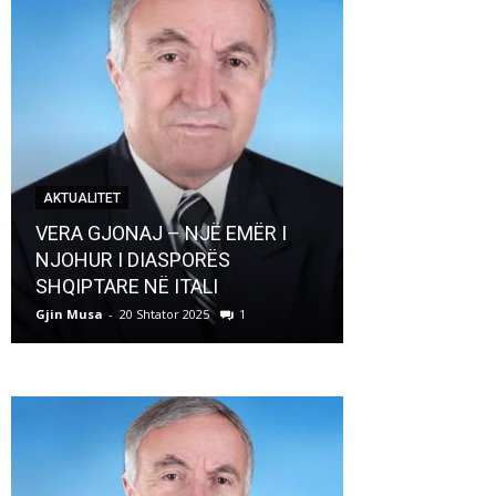
AKTUALITET
AKTUALITET
VERA GJONAJ – NJË EMËR I
NJOHUR I DIASPORËS
Pregaditi Gji
SHQIPTARE NË ITALI
Shtator 2025
Gjin Musa
-
20 Shtator 2025
1
Gjin Musa
-
8 Shtat