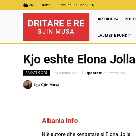
C
36.1
Tiranë
E shtunë, 8 Gusht 2026
ARTIKUJ
POLI
DRITARE E RE
GJIN MUSA
LAJMET E FUNDIT
Pr
Kjo eshte Elona Jolla
23 Shtator 2021
Updated:
23 Shtator 2021
PAKATEGORI
Nga
Gjin Musa
Albania Info
Një autore dhe kengetare si Elona Jolla