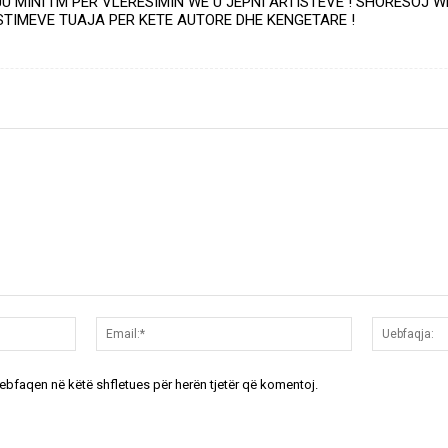
U MINI I’M PER VLERESIMIN WE U JEPNI ARTISTEVE ! SHORESOJ W
TIMEVE TUAJA PER KETE AUTORE DHE KENGETARE !
Emri:*
Email:*
uebfaqen në këtë shfletues për herën tjetër që komentoj.