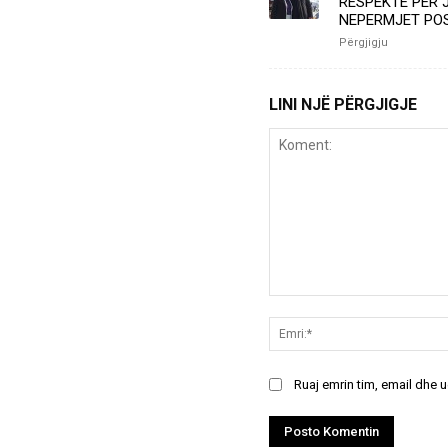
RESPEKTE PER J
NEPERMJET POS
Përgjigju
LINI NJË PËRGJIGJE
Koment:
Ruaj emrin tim, email dhe 