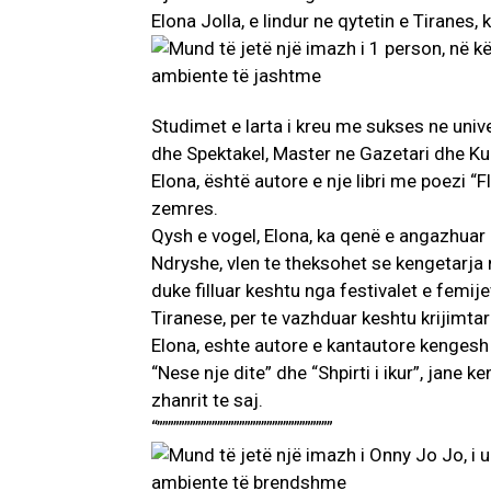
Elona Jolla, e lindur ne qytetin e Tiranes,
Studimet e larta i kreu me sukses ne unive
dhe Spektakel, Master ne Gazetari dhe Kul
Elona, është autore e nje libri me poezi “F
zemres.
Qysh e vogel, Elona, ka qenë e angazhuar
Ndryshe, vlen te theksohet se kengetarja n
duke filluar keshtu nga festivalet e femij
Tiranese, per te vazhduar keshtu krijimta
Elona, eshte autore e kantautore kengesh
“Nese nje dite” dhe “Shpirti i ikur”, jane k
zhanrit te saj.
“””””””””””””””””””””””””””””””””