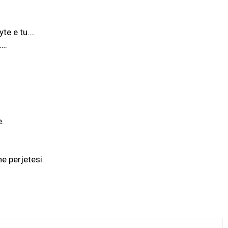
yte e tu….
….
e.
ne perjetesi.