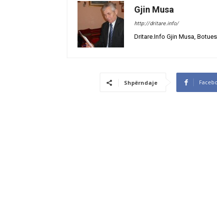
Gjin Musa
http://dritare.info/
Dritare.Info Gjin Musa, Botues
Faceb
Shpërndaje