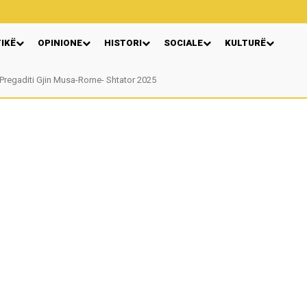
TIKË
OPINIONE
HISTORI
SOCIALE
KULTURË
egaditi Gjin Musa-Rome- Shtator 2025
Nga: Ndue Dedaj