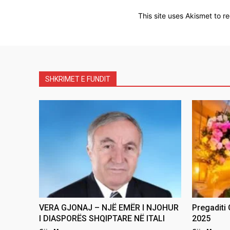
This site uses Akismet to 
SHKRIMET E FUNDIT
VERA GJONAJ – NJË EMËR I NJOHUR
Pregaditi
I DIASPORËS SHQIPTARE NË ITALI
2025