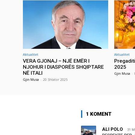
Aktualitet
Aktualitet
VERA GJONAJ – NJË EMËR I
Pregadit
NJOHUR I DIASPORËS SHQIPTARE
2025
NË ITALI
Gjin Musa
-
Gjin Musa
-
20 Shtator 2025
1 KOMENT
ALI POLO
31 M