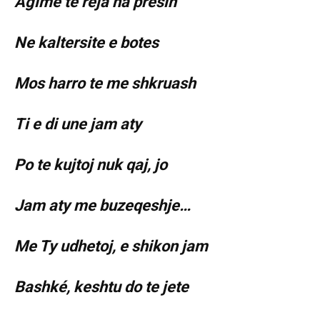
Agime te reja na presin
Ne kaltersite e botes
Mos harro te me shkruash
Ti e di une jam aty
Po te kujtoj nuk qaj, jo
Jam aty me buzeqeshje…
Me Ty udhetoj, e shikon jam
Bashké, keshtu do te jete