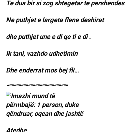
Te dua bir si zog shtegetar te pershendes
Ne puthjet e largeta flene deshirat
dhe puthjet une e di qe ti e di .
Ik tani, vazhdo udhetimin
Dhe enderrat mos bej fli…
“”””””””””””””””””””””””””
Atedhe .