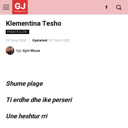
GJ
DRITARE E RE
Klementina Tesho
PAKATEGORI
19 Tetor 2020
Updated:
19 Tetor 2020
Nga
Gjin Musa
Shume plage
Ti erdhe dhe ike perseri
Une heshtur rri