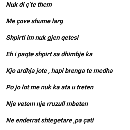
Nuk di ç’te them
Me çove shume larg
Shpirti im nuk gjen qetesi
Eh i paqte shpirt sa dhimbje ka
Kjo ardhja jote , hapi brenga te medha
Po jo lot me nuk ka ata u treten
Nje vetem nje rruzull mbeten
Ne enderrat shtegetare ,pa çati