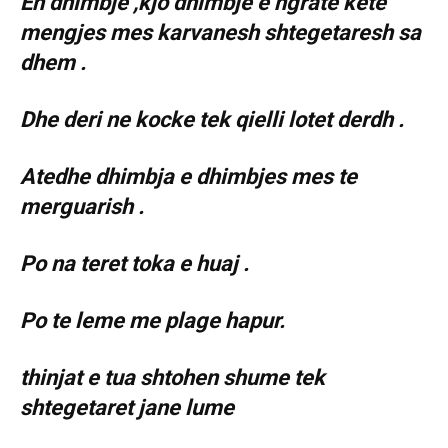
Eh dhimbje ,kjo dhimbje e ngrate kete
mengjes mes karvanesh shtegetaresh sa
dhem .
Dhe deri ne kocke tek qielli lotet derdh .
Atedhe dhimbja e dhimbjes mes te
merguarish .
Po na teret toka e huaj .
Po te leme me plage hapur.
thinjat e tua shtohen shume tek
shtegetaret jane lume