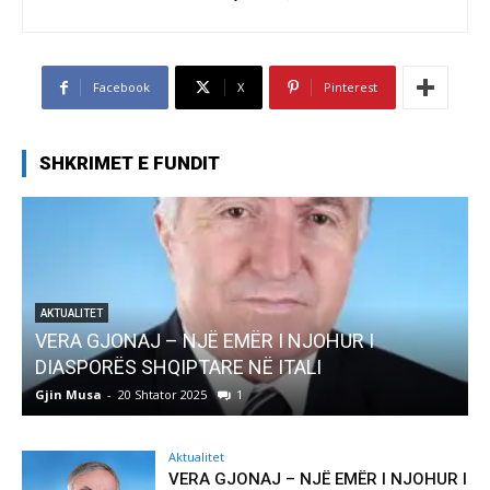
Facebook
X
Pinterest
SHKRIMET E FUNDIT
AKTUALITET
Pregaditi Gjin Musa-Rome- Shtator 2025
Gjin Musa
-
8 Shtator 2025
0
Aktualitet
VERA GJONAJ – NJË EMËR I NJOHUR I