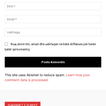
Emr
Ema
Ue
Ruaj emrin tim, email dhe uebfaqen në këtë shfletues për herën
tjetër që komentoj.
This site uses Akismet to reduce spam.
Learn how your
comment data is processed.
SHKRIMET E FUNDIT