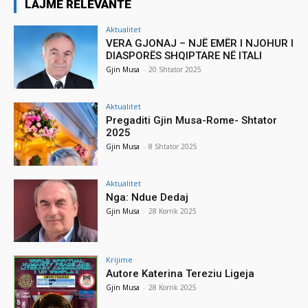
LAJME RELEVANTE
Aktualitet
VERA GJONAJ – NJË EMËR I NJOHUR I
DIASPORËS SHQIPTARE NË ITALI
Gjin Musa
-
20 Shtator 2025
Aktualitet
Pregaditi Gjin Musa-Rome- Shtator
2025
Gjin Musa
-
8 Shtator 2025
Aktualitet
Nga: Ndue Dedaj
Gjin Musa
-
28 Korrik 2025
Krijime
Autore Katerina Tereziu Ligeja
Gjin Musa
-
28 Korrik 2025