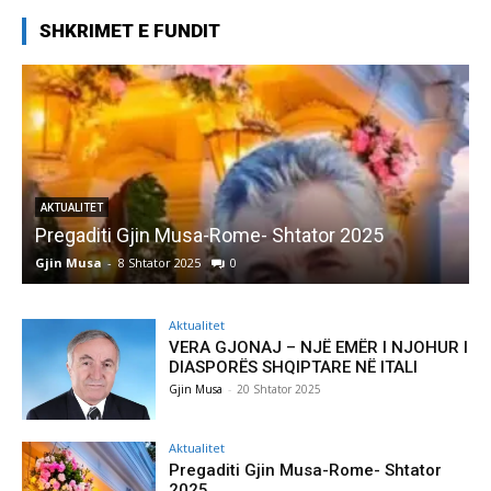
SHKRIMET E FUNDIT
AKTUALITET
Pregaditi Gjin Musa-Rome- Shtator 2025
Gjin Musa
-
8 Shtator 2025
0
G
Aktualitet
VERA GJONAJ – NJË EMËR I NJOHUR I
DIASPORËS SHQIPTARE NË ITALI
Gjin Musa
-
20 Shtator 2025
Aktualitet
Pregaditi Gjin Musa-Rome- Shtator
2025