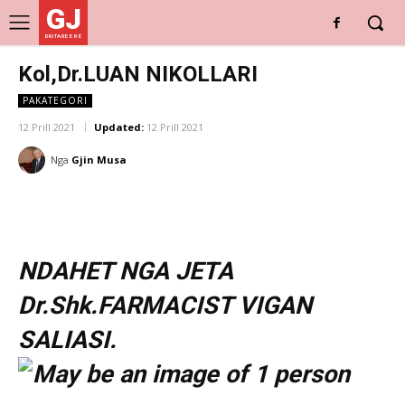
GJ
DRITARE E RE
Kol,Dr.LUAN NIKOLLARI
PAKATEGORI
12 Prill 2021
Updated:
12 Prill 2021
Nga
Gjin Musa
NDAHET NGA JETA
Dr.Shk.FARMACIST VIGAN
SALIASI.