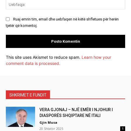
Ue
Ruaj emrin tim, email dhe uebfaqen në këtë shfletues për herën
tjetër që komentoj.
This site uses Akismet to reduce spam.
Learn how your
comment data is processed.
SHKRIMET E FUNDIT
VERA GJONAJ – NJË EMËR I NJOHUR I
DIASPORËS SHQIPTARE NË ITALI
Gjin Musa
20 Shtator 2025
1