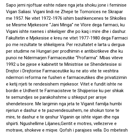
Sapo jemi njoftuar eshte ndare nga jeta shoku jone i feminise
Vigan Saliasi. Vigani lindi ne Zhepë te Tomorices ne Skrapar
me 1957. Ne vitet 1972-1976 ishim bashkencenes te Shkolles
se Mesme Mjekesore “Jani Minga” ne Vlore dega farmaci, ku
Vigani ishte nxenes i shkelqyer dhe po kaq i mire dhe i dashur.
Fakultetin e Mjekesise e kreu ne vitet 1977-1980 dega Farmaci
po me rezultate te shkelqyera. Per rezultatet e larta u dergua
per studime ne Hungari per prodhimin e antibiotikeve dhe ku
punoi ne Ndermarjen Farmaceutike “Profarma”. Mbas viteve
1992 u be pjese e kabinetit te Ministrise se Shendetesise si
Drejtor i Drejtorise Farmaceutike ku ne ato vite te veshtira
ndermori reforma ne fushen e farmaceutikes dhe privatizimin
e ketij rrjeti te rendesishem mjekesor. Vitet e fundit ishte ne
bordin e Urdherit te Farmacisteve te Shqiperise ku per shkak
te semundjes se parakohshme u shkeput per arsye
shendetesore. Me largimin nga jeta te Viganit familja humbi
njeriun e dashur e te pazvendesushem, ne shokun tone te
mire, te dashur e te qeshur Viganin qe ishte vigan dhe nga
shpirti. Ngushellime Liljanes,Gentit e motres, vellezerve e
motrave, shokeve e miqve. Qofsh i parajses vella. Do mbetesh