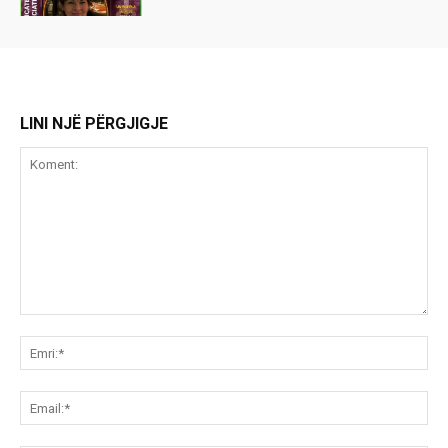
LINI NJË PËRGJIGJE
Koment:
Emr
Ema