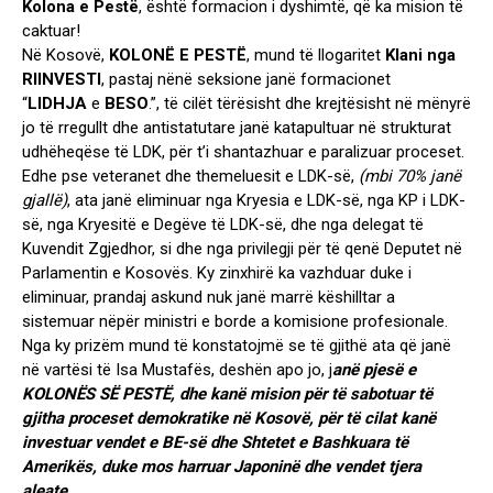
Kolona e Pestë
, është formacion i dyshimtë, që ka mision të
caktuar!
Në Kosovë,
KOLONË E PESTË
, mund të llogaritet
Klani nga
RIINVESTI
, pastaj nënë seksione janë formacionet
“
LIDHJA
e
BESO
.”, të cilët tërësisht dhe krejtësisht në mënyrë
jo të rregullt dhe antistatutare janë katapultuar në strukturat
udhëheqëse të LDK, për t’i shantazhuar e paralizuar proceset.
Edhe pse veteranet dhe themeluesit e LDK-së,
(mbi 70% janë
gjallë)
, ata janë eliminuar nga Kryesia e LDK-së, nga KP i LDK-
së, nga Kryesitë e Degëve të LDK-së, dhe nga delegat të
Kuvendit Zgjedhor, si dhe nga privilegji për të qenë Deputet në
Parlamentin e Kosovës. Ky zinxhirë ka vazhduar duke i
eliminuar, prandaj askund nuk janë marrë këshilltar a
sistemuar nëpër ministri e borde a komisione profesionale.
Nga ky prizëm mund të konstatojmë se të gjithë ata që janë
në vartësi të Isa Mustafës, deshën apo jo, j
anë pjesë e
KOLONËS SË PESTË, dhe kanë mision për të sabotuar të
gjitha proceset demokratike në Kosovë, për të cilat kanë
investuar vendet e BE-së dhe Shtetet e Bashkuara të
Amerikës, duke mos harruar Japoninë dhe vendet tjera
aleate.