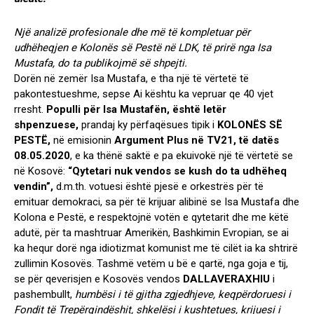
Një analizë profesionale dhe më të kompletuar për
udhëheqjen e Kolonës së Pestë në LDK, të prirë nga Isa
Mustafa, do ta publikojmë së shpejti.
Dorën në zemër Isa Mustafa, e tha një të vërtetë të
pakontestueshme, sepse Ai kështu ka vepruar qe 40 vjet
rresht.
Populli për Isa Mustafën, është letër
shpenzuese,
prandaj ky përfaqësues tipik i
KOLONËS SË
PESTË,
në emisionin
Argument Plus në TV21, të datës
08.05.2020
, e ka thënë saktë e pa ekuivokë një të vërtetë se
në Kosovë:
“Qytetari nuk vendos se kush do ta udhëheq
vendin”,
d.m.th. votuesi është pjesë e orkestrës për të
emituar demokraci, sa për të krijuar alibinë se Isa Mustafa dhe
Kolona e Pestë, e respektojnë votën e qytetarit dhe me këtë
adutë, për ta mashtruar Amerikën, Bashkimin Evropian, se ai
ka hequr dorë nga idiotizmat komunist me të cilët ia ka shtrirë
zullimin Kosovës. Tashmë vetëm u bë e qartë, nga goja e tij,
se për qeverisjen e Kosovës vendos
DALLAVERAXHIU
i
pashembullt,
humbësi i të gjitha zgjedhjeve, keqpërdoruesi i
Fondit të Trepërqindëshit, shkelësi i kushtetues, krijuesi i