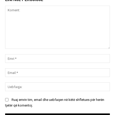
Koment:
Emr
Ema
Ue
Ruaj emrin tim, email dhe uebfaqen në këtë shfletues për herën
tjetër që komentoj.