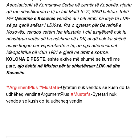
Asociacionit të Komunave Serbe në zemër të Kosovës, njeriu
që me nënshkrimin e tij ia fali Malit të Zi, 8500 hektarë tokë.
Për
Qeverinë e Kosovës
vendos ai i cili erdhi në krye të LDK-
së pa qenë anëtar i LDK-së. Pra o qytetar, për Qeverinë e
Kosovës, vendos vetëm Isa Mustafa, i cili asnjëherë nuk iu
nënshtrua votës së brendshme në LDK, ai që nuk ka dhënë
asnjë llogari për veprimtaritë e tij, që nga diferencimet
ideopolitike në vitin 1981 e gjerë në ditët e sotme.
KOLONA E PESTË
, është aktive më shumë se kurrë më
parë,
ajo është në Mision për ta shkatërruar LDK-në dhe
Kosovën.
#ArgumentPlus
#Mustafa
-Qytetari nuk vendos se kush do ta
udhëheq vendin#ArgumentPlus
#Mustafa
-Qytetari nuk
vendos se kush do ta udhëheq vendin