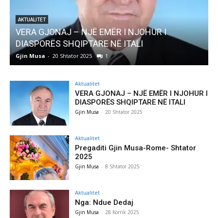
AKTUALITET
Pregaditi Gjin Musa-Rome- Shtator 2025
Gjin Musa
-
8 Shtator 2025
0
Aktualitet
VERA GJONAJ – NJË EMËR I NJOHUR I
DIASPORËS SHQIPTARE NË ITALI
Gjin Musa
-
20 Shtator 2025
Aktualitet
Pregaditi Gjin Musa-Rome- Shtator
2025
Gjin Musa
-
8 Shtator 2025
Aktualitet
Nga: Ndue Dedaj
Gjin Musa
-
28 Korrik 2025