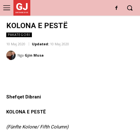
GJ
DRITARE E RE
KOLONA E PESTË
PAKATEGORI
10 Maj 2020
Updated:
10 Maj 2020
Nga
Gjin Musa
Shefqet Dibrani
KOLONA E PESTË
(Fünfte Kolone/ Fifth Column)