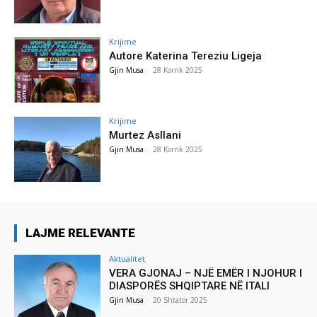
Krijime
Autore Katerina Tereziu Ligeja
Gjin Musa
-
28 Korrik 2025
Krijime
Murtez Asllani
Gjin Musa
-
28 Korrik 2025
LAJME RELEVANTE
Aktualitet
VERA GJONAJ – NJË EMËR I NJOHUR I
DIASPORËS SHQIPTARE NË ITALI
Gjin Musa
-
20 Shtator 2025