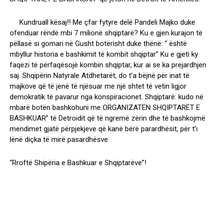
Kundruall kësaj!! Me çfar fytyre delë Pandeli Majko duke
ofenduar rëndë mbi 7 milionë shqiptarë? Ku e gjen kurajon të
pëllasë si gomari në Gusht botërisht duke thënë: “ është
mbyllur historia e bashkimit të kombit shqiptar” Ku e gjeti ky
faqezi të përfaqësojë kombin shqiptar, kur ai se ka prejardhjen
saj. Shqipërin Natyrale Atdhetarët; do t’a bëjnë për inat të
majkove që të jenë të njësuar me një shtet të vetin ligjor
demokratik të pavarur nga konspiracionet. Shqiptarë: kudo në
mbarë botën bashkohuni me ORGANIZATËN SHQIPTARËT E
BASHKUAR” të Detroidit që të ngremë zërin dhe të bashkojmë
mendimet gjatë përpjekjeve që kanë bërë parardhësit, për t’i
lënë diçka të mirë pasardhësve.
“Rroftë Shipëria e Bashkuar e Shqiptarëve”!