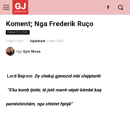
GJ
DRITARE E RE
Koment; Nga Frederik Ruço
PAKATEGORI
3 Mars 2021
Updated:
3 Mars 2021
Nga
Gjin Musa
Lord Bajroni:
Dy shekuj gjenocid mbi shqiptarët
“S’ka komb tjetër, të jetë marrë nëpër këmbë kaq
pamëshirshëm, nga shtetet fqinjë”