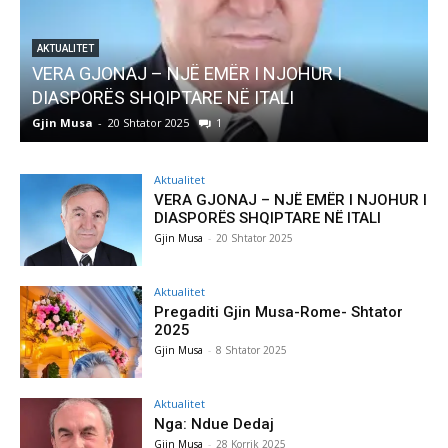
AKTUALITET
Pregaditi Gjin Musa-Rome- Shtator 2025
Gjin Musa
-
8 Shtator 2025
0
Aktualitet
VERA GJONAJ – NJË EMËR I NJOHUR I
DIASPORËS SHQIPTARE NË ITALI
Gjin Musa
-
20 Shtator 2025
Aktualitet
Pregaditi Gjin Musa-Rome- Shtator
2025
Gjin Musa
-
8 Shtator 2025
Aktualitet
Nga: Ndue Dedaj
Gjin Musa
-
28 Korrik 2025