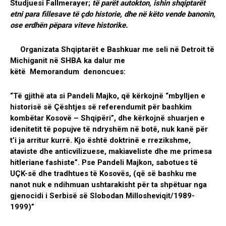
Studjuesi Fallmerayer;
të parët autokton, ishin shqiptarët
etni para fillesave të çdo historie, dhe në këto vende banonin,
ose erdhën pëpara viteve historike.
Organizata Shqiptarët e Bashkuar me seli në Detroit të
Michiganit në SHBA ka dalur me
këtë Memorandum denoncues:
“Të gjithë ata si Pandeli Majko, që kërkojnë “mbylljen e
historisë së Çështjes së referendumit për bashkim
kombëtar Kosovë – Shqipëri”, dhe kërkojnë shuarjen e
idenitetit të popujve të ndryshëm në botë, nuk kanë për
t’i ja arritur kurrë. Kjo është doktrinë e rrezikshme,
ataviste dhe anticvilizuese, makiaveliste dhe me primesa
hitleriane fashiste”. Pse Pandeli Majkon, sabotues të
UÇK-së dhe tradhtues të Kosovës, (që së bashku me
nanot nuk e ndihmuan ushtarakisht për ta shpëtuar nga
gjenocidi i Serbisë së Slobodan Millosheviqit/1989-
1999)”