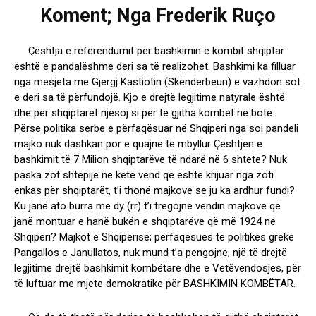
Koment; Nga Frederik Ruço
Çështja e referendumit për bashkimin e kombit shqiptar
është e pandalëshme deri sa të realizohet. Bashkimi ka filluar
nga mesjeta me Gjergj Kastiotin (Skënderbeun) e vazhdon sot
e deri sa të përfundojë. Kjo e drejtë legjitime natyrale është
dhe për shqiptarët njësoj si për të gjitha kombet në botë.
Përse politika serbe e përfaqësuar në Shqipëri nga soi pandeli
majko nuk dashkan por e quajnë të mbyllur Çështjen e
bashkimit të 7 Milion shqiptarëve të ndarë në 6 shtete? Nuk
paska zot shtëpije në këtë vend që është krijuar nga zoti
enkas për shqiptarët, t’i thonë majkove se ju ka ardhur fundi?
Ku janë ato burra me dy (rr) t’i tregojnë vendin majkove që
janë montuar e hanë bukën e shqiptarëve që më 1924 në
Shqipëri? Majkot e Shqipërisë; përfaqësues të politikës greke
Pangallos e Janullatos, nuk mund t’a pengojnë, një të drejtë
legjitime drejtë bashkimit kombëtare dhe e Vetëvendosjes, për
të luftuar me mjete demokratike për BASHKIMIN KOMBËTAR.