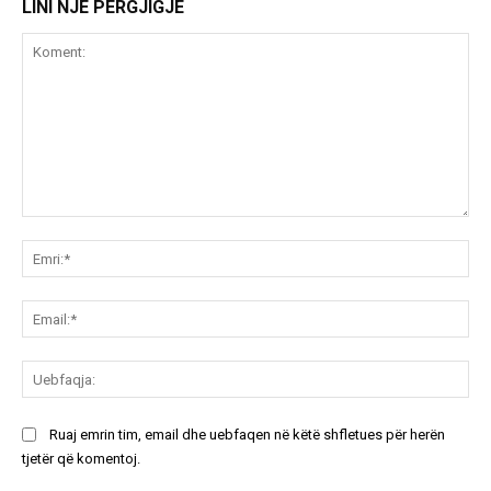
LINI NJË PËRGJIGJE
Koment:
Emr
Ema
Ue
Ruaj emrin tim, email dhe uebfaqen në këtë shfletues për herën
tjetër që komentoj.