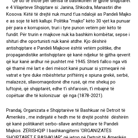
Që do të thotë për derisa të bashkohen të gjithë shqiptarët
e 4 Vilajeteve Shqiptare si: Janina, Shkodra, Manastiri dhe
Kosova. Këtë të drejtë nuk mund t’ua ndalojë as Pandeli Majko
e as soje të këti kallupi. Politika “majko” këto 30 vjet ka punuar
për para e korrupsion, truri i tyre punon vetëm për këto të
fundit. Për trurin e majkove nuk ka bashkim kombëtar, sepse i
shituri dhe oportunisti nuk kanë atdhe. Kjo dëshirë
antishqiptare e Pandeli Majkove është vetëm politike, dhe
propagandistike antishqiptare që kanë ndjekur të gjitha qeverit
që kur kanë ardhur në pushtet më 1945. Shteti fallco nga viti
që thamë më lart e deri mësot kanë punuar si yzmeqarë në
vatrat e tyre duke mbështetur priftërinj e spiuna grekë, serbë,
malazezë, sllavomaqedonë dhe rusë, që me shekuj po
luftojnë, që shqiptarët, edhe t’i shfarosin, t’i mbajnë të
copëtuar dhe të kolonizuar që nga (1878-2021).
Prandaj, Organizata e Shqiptarëve të Bashkuar në Detroit të
Amerikës , me indinjatë e hedh me të drejtë poshtë dëshirën
që kanë politikanët serbo-sllave anitshqiptare të Pandeli
Majkos. ZËRISHQIP I bashkangjitemi ‘ORGANIZATËS
SHQIPTARËT E BASHKUAR” që jeton në Detroit të Amerikës.