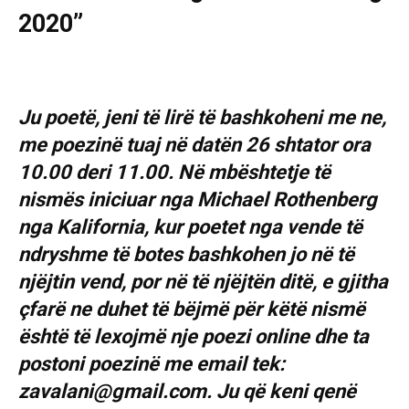
2020”
Ju poetë, jeni të lirë të bashkoheni me ne,
me poezinë tuaj në datën 26 shtator ora
10.00 deri 11.00. Në mbështetje të
nismës iniciuar nga Michael Rothenberg
nga Kalifornia, kur poetet nga vende të
ndryshme të botes bashkohen jo në të
njëjtin vend, por në të njëjtën ditë, e gjitha
çfarë ne duhet të bëjmë për këtë nismë
është të lexojmë nje poezi online dhe ta
postoni poezinë me email tek:
zavalani@gmail.com. Ju që keni qenë