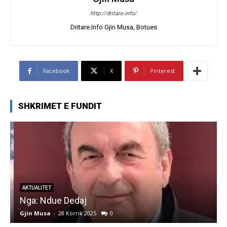
http://dritare.info/
Dritare.Info Gjin Musa, Botues
Facebook
X
Pinterest
SHKRIMET E FUNDIT
AKTUALITET
Nga: Ndue Dedaj
A
Gjin Musa
-
28 Korrik 2025
0
G