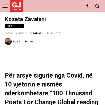
GJ
DRITARE E RE
Kozeta Zavalani
PAKATEGORI
25 Shtator 2020
Updated:
25 Shtator 2020
Nga
Gjin Musa
Për arsye sigurie nga Covid, në
10 vjetorin e nismës
ndërkombëtare “100 Thousand
Poets For Change Global reading