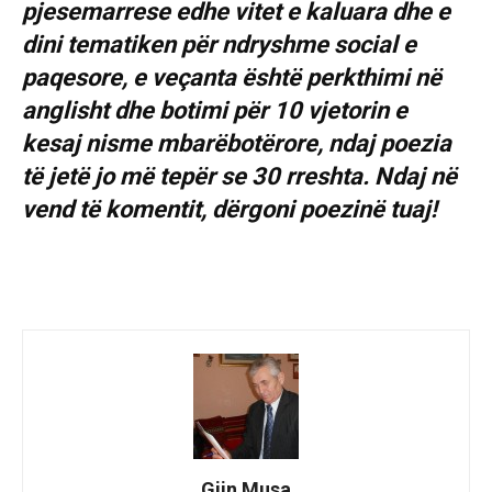
pjesemarrese edhe vitet e kaluara dhe e
dini tematiken për ndryshme social e
paqesore, e veçanta është perkthimi në
anglisht dhe botimi për 10 vjetorin e
kesaj nisme mbarëbotërore, ndaj poezia
të jetë jo më tepër se 30 rreshta. Ndaj në
vend të komentit, dërgoni poezinë tuaj!
Gjin Musa