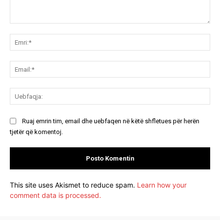
Koment:
Emr
Ema
Ue
Ruaj emrin tim, email dhe uebfaqen në këtë shfletues për herën
tjetër që komentoj.
This site uses Akismet to reduce spam.
Learn how your
comment data is processed.