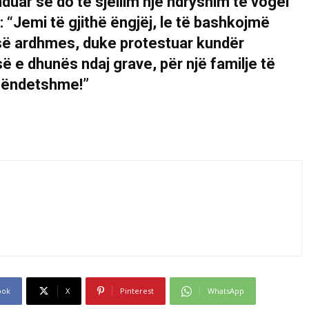
enduar se do të sjellim një ndryshim të vogël
“Jemi të gjithë ëngjëj, le të bashkojmë
t së ardhmes, duke protestuar kundër
ë e dhunës ndaj grave, për një familje të
shëndetshme!”
ook
X
Pinterest
WhatsApp