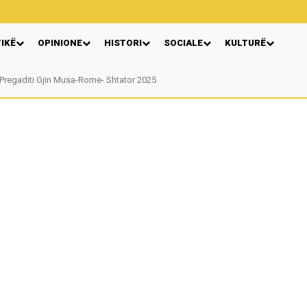
TIKË
OPINIONE
HISTORI
SOCIALE
KULTURË
regaditi Gjin Musa-Rome- Shtator 2025
Nga: Ndue Dedaj