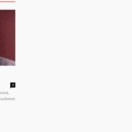
0
sova,
 pushimet