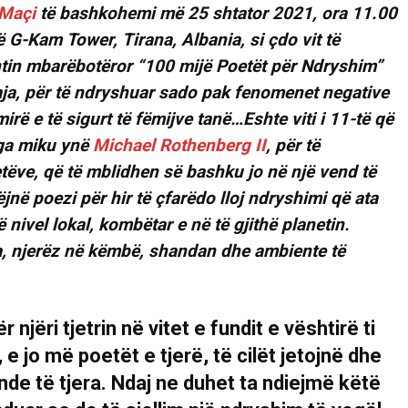
 Maçi
të bashkohemi më 25 shtator 2021, ora 11.00
ë G-Kam Tower, Tirana, Albania, si çdo vit të
entin mbarëbotëror “100 mijë Poetët për Ndryshim”
aja, për të ndryshuar sado pak fenomenet negative
rë e të sigurt të fëmijve tanë…Eshte viti i 11-të që
nga miku ynë
Michael Rothenberg II
, për të
tëve, që të mblidhen së bashku jo në një vend të
ëjnë poezi për hir të çfarëdo lloj ndryshimi që ata
nivel lokal, kombëtar e në të gjithë planetin.
 njëri tjetrin në vitet e fundit e vështirë ti
 e jo më poetët e tjerë, të cilët jetojnë dhe
de të tjera. Ndaj ne duhet ta ndiejmë këtë