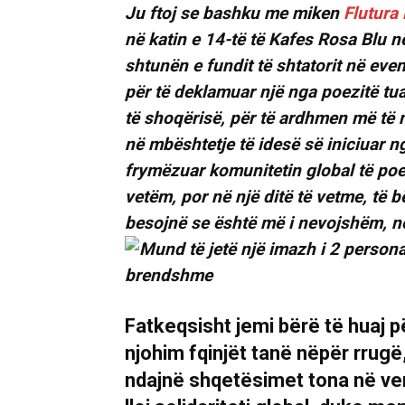
Ju ftoj se bashku me miken
Flutura
në katin e 14-të të Kafes Rosa Blu n
shtunën e fundit të shtatorit në ev
për të deklamuar një nga poezitë tu
të shoqërisë, për të ardhmen më të mi
në mbështetje të idesë së iniciuar 
frymëzuar komunitetin global të poe
vetëm, por në një ditë të vetme, të b
besojnë se është më i nevojshëm, në 
Fatkeqsisht jemi bërë të huaj për
njohim fqinjët tanë nëpër rrugë,
ndajnë shqetësimet tona në ven