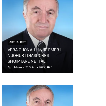
AKTUALITET
AKTUALITET
VERA GJONAJ – NJË EMËR I
NJOHUR I DIASPORËS
Pregaditi Gji
SHQIPTARE NË ITALI
Shtator 2025
Gjin Musa
-
20 Shtator 2025
1
Gjin Musa
-
8 Shtat