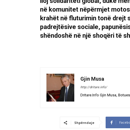
lloj solidariteti global, duke m
në komunitet nëpërmjet motos: 
krahët në fluturimin tonë drej
padrejtësive sociale, papunësis
shëndoshë në një shoqëri të 
Gjin Musa
http://dritare.info/
Dritare.Info Gjin Musa, Botues
Faceb
Shpërndaje