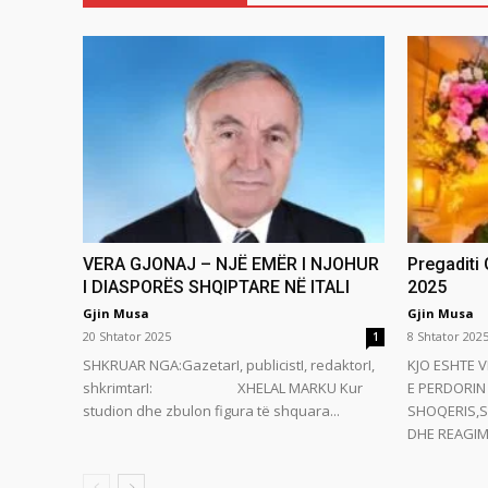
VERA GJONAJ – NJË EMËR I NJOHUR
Pregaditi
I DIASPORËS SHQIPTARE NË ITALI
2025
Gjin Musa
Gjin Musa
20 Shtator 2025
8 Shtator 202
1
SHKRUAR NGA:GazetarI, publicistI, redaktorI,
KJO ESHTE V
shkrimtarI: XHELAL MARKU Kur
E PERDORIN 
studion dhe zbulon figura të shquara...
SHOQERIS,S
DHE REAGIMI