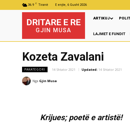
C
36.9
Tiranë
E enjte, 6 Gusht 2026
ARTIKUJ
POLI
DRITARE E RE
GJIN MUSA
LAJMET E FUNDIT
P
Kozeta Zavalani
14 Shtator 2021
Updated:
14 Shtator 2021
PAKATEGORI
Nga
Gjin Musa
Krijues; poetë e artistë!