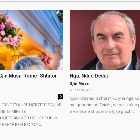
 Gjin Musa-Rome- Shtator
Nga: Ndue Dedaj
Gjin Musa
28 Korrik 2025
5
0
Gjon Krasniqi është miku ynë nga Ko
LERA E FB KURE NJERZIT E ZGJUAR
me qendrim në Zvicër, që po i kalon
NE TE MIRE TE
e verës në shtëpinë e tij të plazhit...
HQETESIMI KETU BEHET PUBLIK
 ESHTE REALE.O SOT...