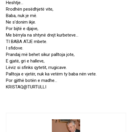
Heshtje…
Rrodhën pesëdhjetë vite,
Baba, nuk je më.
Ne s’donim ikje.
Por bijtë e djajve,
Me bërryla na shtynë drejt kurbeteve…
TI BABA ATJE mbete.
I sfidove.
Prandaj më behet sikur palltoja jote,
E gjatë, gri e halleve,
Lëviz si sfinks qytetit, rrugicave.
Palltoja e vjetër, nuk ka vetëm ty baba nën vete.
Por gjithë botën e madhe…
KRISTAQ@TURTULLI