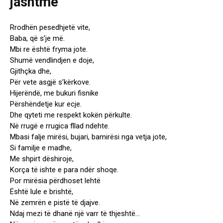
Rrodhën pesedhjetë vite,
Baba, që s’je më.
Mbi re është fryma jote.
Shumë vendlindjen e doje,
Gjithçka dhe,
Për vete asgjë s’kërkove.
Hijerëndë, me bukuri fisnike
Përshëndetje kur ecje.
Dhe qyteti me respekt kokën përkulte.
Në rrugë e rrugica fllad ndehte.
Mbasi falje mirësi, bujari, bamirësi nga vetja jote,
Si familje e madhe,
Me shpirt dëshiroje,
Korça të ishte e para ndër shoqe.
Por mirësia përdhoset lehtë
Është lule e brishtë,
Në zemrën e pistë të djajve.
Ndaj mezi të dhanë një varr të thjeshtë…