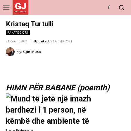
GJ
DRITARE E RE
Kristaq Turtulli
PAKATEGORI
21 Gusht 2021
Updated:
21 Gusht 2021
Nga
Gjin Musa
HIMN PËR BABANE (poemth)