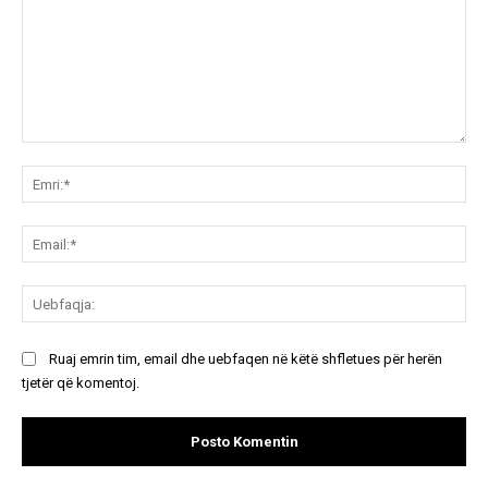
Koment:
Emr
Ema
Ue
Ruaj emrin tim, email dhe uebfaqen në këtë shfletues për herën
tjetër që komentoj.