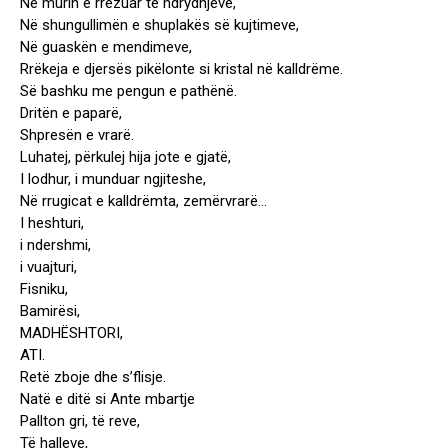
Në murin e rrëzuar të ndrydhjeve,
Në shungullimën e shuplakës së kujtimeve,
Në guaskën e mendimeve,
Rrëkeja e djersës pikëlonte si kristal në kalldrëme.
Së bashku me pengun e pathënë.
Dritën e paparë,
Shpresën e vrarë.
Luhatej, përkulej hija jote e gjatë,
I lodhur, i munduar ngjiteshe,
Në rrugicat e kalldrëmta, zemërvrarë…
I heshturi,
i ndershmi,
i vuajturi,
Fisniku,
Bamirësi,
MADHËSHTORI,
ATI.
Retë zboje dhe s’flisje.
Natë e ditë si Ante mbartje
Pallton gri, të reve,
Të halleve,