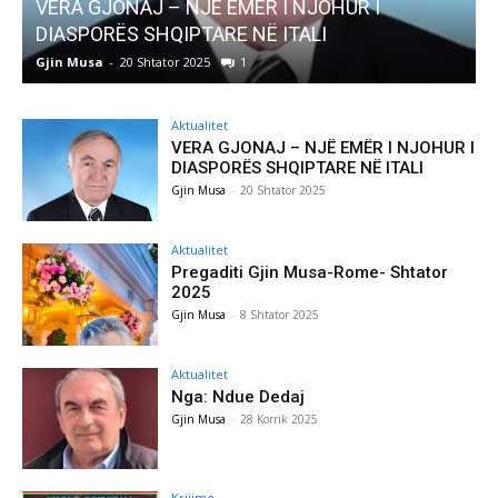
AKTUALITET
Pregaditi Gjin Musa-Rome- Shtator 2025
Gjin Musa
-
8 Shtator 2025
0
Aktualitet
VERA GJONAJ – NJË EMËR I NJOHUR I
DIASPORËS SHQIPTARE NË ITALI
Gjin Musa
-
20 Shtator 2025
Aktualitet
Pregaditi Gjin Musa-Rome- Shtator
2025
Gjin Musa
-
8 Shtator 2025
Aktualitet
Nga: Ndue Dedaj
Gjin Musa
-
28 Korrik 2025
Krijime