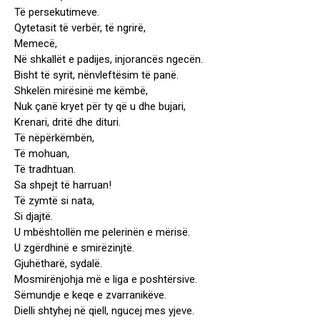
Të persekutimeve.
Qytetasit të verbër, të ngrirë,
Memecë,
Në shkallët e padijes, injorancës ngecën.
Bisht të syrit, nënvleftësim të panë.
Shkelën mirësinë me këmbë,
Nuk çanë kryet për ty që u dhe bujari,
Krenari, dritë dhe dituri.
Të nëpërkëmbën,
Të mohuan,
Të tradhtuan.
Sa shpejt të harruan!
Të zymtë si nata,
Si djajtë.
U mbështollën me pelerinën e mërisë.
U zgërdhinë e smirëzinjtë.
Gjuhëtharë, sydalë.
Mosmirënjohja më e liga e poshtërsive.
Sëmundje e keqe e zvarranikëve.
Dielli shtyhej në qiell, ngucej mes yjeve.