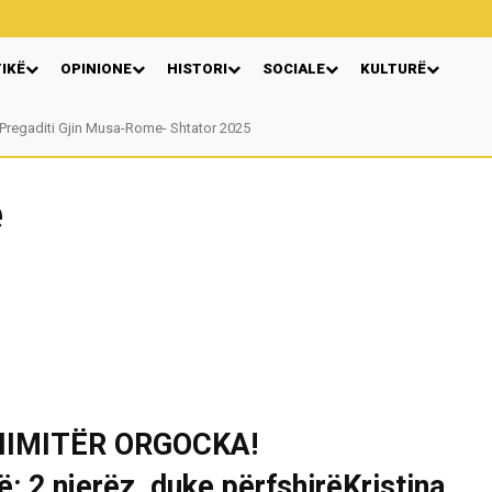
TIKË
OPINIONE
HISTORI
SOCIALE
KULTURË
regaditi Gjin Musa-Rome- Shtator 2025
Nga: Ndue Dedaj
e
HIMITËR ORGOCKA!