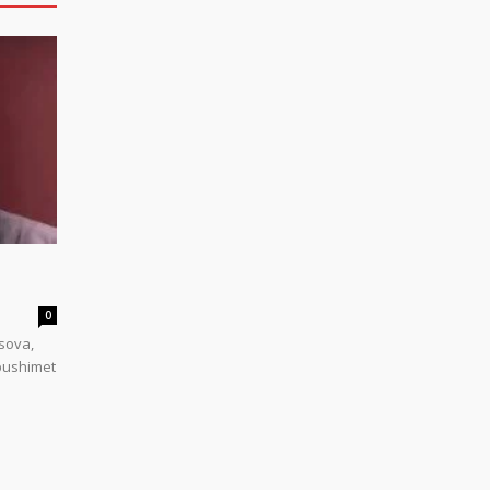
0
sova,
 pushimet