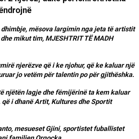
himbje, mësova largimin nga jeta të artistit
tuar dhe mikut tim, MJESHTRIT TË MADH
mirë njerëzve që i ke njohur, që ke kaluar një
uruar jo vetëm për talentin po për gjithëshka.
 të njëtën lagje dhe fëmijërinë ta kem kaluar
që i dhanë Artit, Kultures dhe Sportit
nto, mesueset Gjini, sportistet fuballistet
tani familjen Orgocka