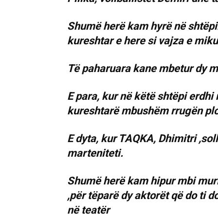
Shumë herë kam hyrë në shtëpin
kureshtar e here si vajza e miku
Të paharuara kane mbetur dy 
E para, kur në këtë shtëpi erdhi 
kureshtarë mbushëm rrugën plot, 
E dyta, kur TAQKA, Dhimitri ,so
marteniteti.
Shumë herë kam hipur mbi murin 
,për tëparë dy aktorët që do ti d
në teatër