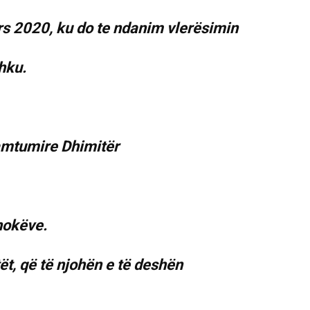
rs 2020, ku do te ndanim vlerësimin
hku.
amtumire Dhimitër
hokëve.
ët, që të njohën e të deshën