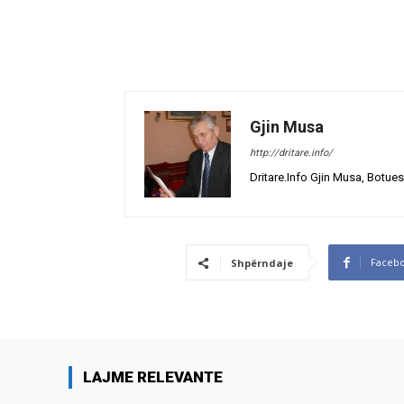
Gjin Musa
http://dritare.info/
Dritare.Info Gjin Musa, Botues
Faceb
Shpërndaje
LAJME RELEVANTE