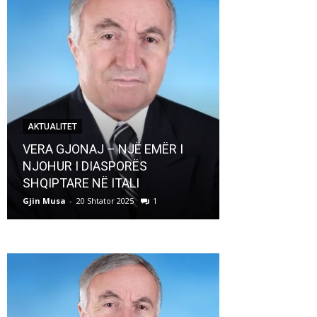
AKTUALITET
AKTUALITET
VERA GJONAJ – NJË EMËR I
NJOHUR I DIASPORËS
Pregaditi Gji
SHQIPTARE NË ITALI
Shtator 2025
Gjin Musa
-
20 Shtator 2025
1
Gjin Musa
-
8 Shtat