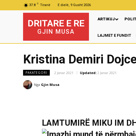
C
37.8
Tiranë
E dielë, 9 Gusht 2026
ARTIKUJ
POLI
DRITARE E RE
GJIN MUSA
LAJMET E FUNDIT
P
Kristina Demiri Dojc
2 Janar 2021
Updated:
2 Janar 2021
PAKATEGORI
Nga
Gjin Musa
LAMTUMIRË MIKU IM D