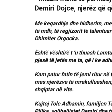
Me keqardhje dhe hidherim, me d
të mdh, të regjizorit të talen
Dhimiter Orgocka.
Është vështirë t ‘u thuash Lamtu
pjesë të jetës me ta, që i ke adh
Kam patur fatin të jemi ritur në
mes njerëzve të mrekullueshen, 
shqiptar në vite.
Kujtoj Tole Adhamin, familjen Ta
Pilika, voliballistet Demiri dhe 