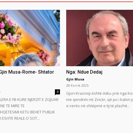
 Gjin Musa-Rome- Shtator
Nga: Ndue Dedaj
Gjin Musa
28 Korrik 2025
5
0
Gjon Krasniqi është miku ynë nga Ko
LERA E FB KURE NJERZIT E ZGJUAR
me qendrim në Zvicër, që po i kalon
NE TE MIRE TE
e verës në shtëpinë e tij të plazhit...
HQETESIMI KETU BEHET PUBLIK
 ESHTE REALE.O SOT...