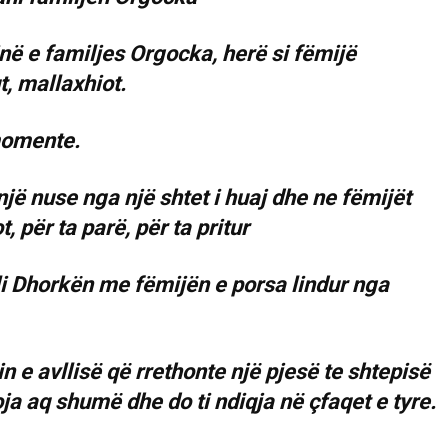
ë e familjes Orgocka, herë si fëmijë
t, mallaxhiot.
momente.
një nuse nga një shtet i huaj dhe ne fëmijët
për ta parë, për ta pritur
lli Dhorkën me fëmijën e porsa lindur nga
e avllisë që rrethonte një pjesë te shtepisë
oja aq shumë dhe do ti ndiqja në çfaqet e tyre.