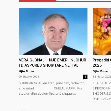
VERA GJONAJ – NJË EMËR I NJOHUR
Pregaditi
I DIASPORËS SHQIPTARE NË ITALI
2025
Gjin Musa
Gjin Musa
20 Shtator 2025
8 Shtator 202
1
SHKRUAR NGA:GazetarI, publicistI, redaktorI,
KJO ESHTE V
shkrimtarI: XHELAL MARKU Kur
E PERDORIN 
studion dhe zbulon figura të shquara...
SHOQERIS,S
DHE REAGIMI