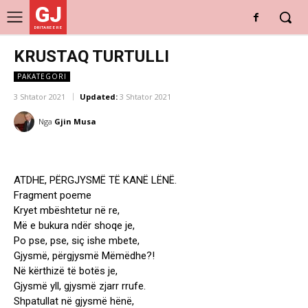
GJ
DRITARE E RE
KRUSTAQ TURTULLI
PAKATEGORI
3 Shtator 2021
Updated:
3 Shtator 2021
Nga
Gjin Musa
ATDHE, PËRGJYSMË TË KANË LËNË.
Fragment poeme
Kryet mbështetur në re,
Më e bukura ndër shoqe je,
Po pse, pse, siç ishe mbete,
Gjysmë, përgjysmë Mëmëdhe?!
Në kërthizë të botës je,
Gjysmë yll, gjysmë zjarr rrufe.
Shpatullat në gjysmë hënë,