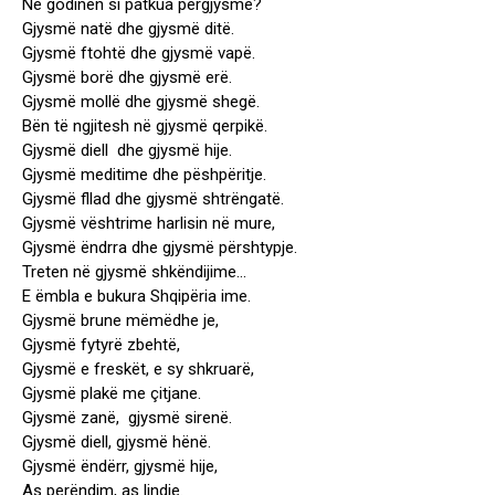
Në godinën si patkua përgjysmë?
Gjysmë natë dhe gjysmë ditë.
Gjysmë ftohtë dhe gjysmë vapë.
Gjysmë borë dhe gjysmë erë.
Gjysmë mollë dhe gjysmë shegë.
Bën të ngjitesh në gjysmë qerpikë.
Gjysmë diell dhe gjysmë hije.
Gjysmë meditime dhe pëshpëritje.
Gjysmë fllad dhe gjysmë shtrëngatë.
Gjysmë vështrime harlisin në mure,
Gjysmë ëndrra dhe gjysmë përshtypje.
Treten në gjysmë shkëndijime…
E ëmbla e bukura Shqipëria ime.
Gjysmë brune mëmëdhe je,
Gjysmë fytyrë zbehtë,
Gjysmë e freskët, e sy shkruarë,
Gjysmë plakë me çitjane.
Gjysmë zanë, gjysmë sirenë.
Gjysmë diell, gjysmë hënë.
Gjysmë ëndërr, gjysmë hije,
As perëndim, as lindje.