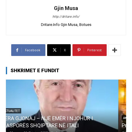
Gjin Musa
http://dritare.info/
Dritare.Info Gjin Musa, Botues
Facebook
X
Pinterest
SHKRIMET E FUNDIT
AKTUALITET
Pregaditi Gjin Musa-Rome- Shtator 2025