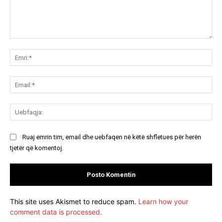
Koment:
Emr
Ema
Ue
Ruaj emrin tim, email dhe uebfaqen në këtë shfletues për herën
tjetër që komentoj.
This site uses Akismet to reduce spam.
Learn how your
comment data is processed.