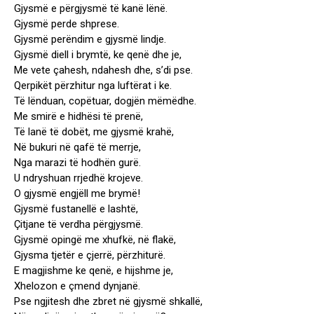
Gjysmë e përgjysmë të kanë lënë.
Gjysmë perde shprese.
Gjysmë perëndim e gjysmë lindje.
Gjysmë diell i brymtë, ke qenë dhe je,
Me vete çahesh, ndahesh dhe, s’di pse.
Qerpikët përzhitur nga luftërat i ke.
Të lënduan, copëtuar, dogjën mëmëdhe.
Me smirë e hidhësi të prenë,
Të lanë të dobët, me gjysmë krahë,
Në bukuri në qafë të merrje,
Nga marazi të hodhën gurë.
U ndryshuan rrjedhë krojeve.
O gjysmë engjëll me brymë!
Gjysmë fustanellë e lashtë,
Çitjane të verdha përgjysmë.
Gjysmë opingë me xhufkë, në flakë,
Gjysma tjetër e çjerrë, përzhiturë.
E magjishme ke qenë, e hijshme je,
Xhelozon e çmend dynjanë.
Pse ngjitesh dhe zbret në gjysmë shkallë,