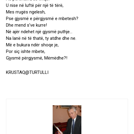
U nise në luftë për një të tërë,
Mes rrugës ngelesh,
Pse gjysmë e përgjysmë e mbetesh?
Dhe mend s’ve kurre!
Në ajër ndehet një gjysmë puthje…
Na lanë në të thatë, ty atdhe dhe ne.
Më e bukura ndër shoqe je,
Por siç ishte mbete,
Gjysmë përgjysmë, Mëmëdhe?!
KRUSTAQ@TURTULLI