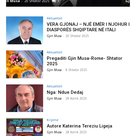
Gjin Musa
-
8 Shtator 2025
0
Aktualitet
VERA GJONAJ – NJË EMËR I NJOHUR I
DIASPORËS SHQIPTARE NË ITALI
Gjin Musa
-
20 Shtator 2025
Aktualitet
Pregaditi Gjin Musa-Rome- Shtator
2025
Gjin Musa
-
8 Shtator 2025
Aktualitet
Nga: Ndue Dedaj
Gjin Musa
-
28 Korrik 2025
Krijime
Autore Katerina Tereziu Ligeja
Gjin Musa
-
28 Korrik 2025