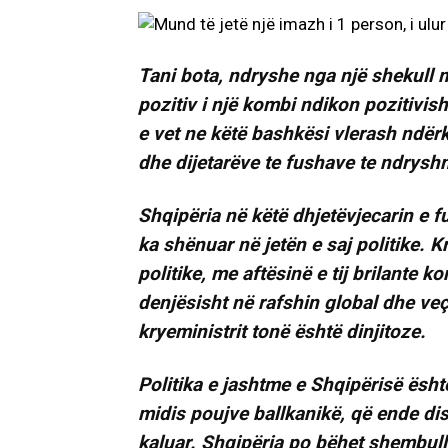
Tani bota, ndryshe nga një shekull m
pozitiv i një kombi ndikon pozitivish
e vet ne këtë bashkësi vlerash ndër
dhe dijetarëve te fushave te ndrysh
Shqipëria në këtë dhjetëvjecarin e 
ka shënuar në jetën e saj politike. 
politike, me aftësinë e tij brilante 
denjësisht në rafshin global dhe veç
kryeministrit tonë është dinjitoze.
Politika e jashtme e Shqipërisë është
midis poujve ballkanikë, që ende di
kaluar. Shqipëria po bëhet shembull