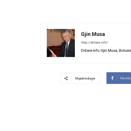
Gjin Musa
http://dritare.info/
Dritare.Info Gjin Musa, Botues
Faceb
Shpërndaje