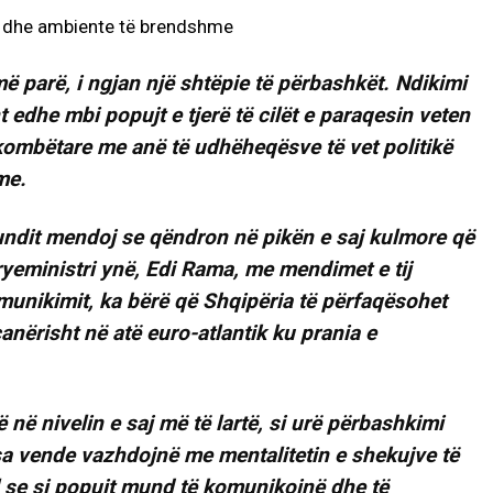
ë parë, i ngjan një shtëpie të përbashkët. Ndikimi
t edhe mbi popujt e tjerë të cilët e paraqesin veten
kombëtare me anë të udhëheqësve të vet politikë
me.
fundit mendoj se qëndron në pikën e saj kulmore që
Kryeministri ynë, Edi Rama, me mendimet e tij
komunikimit, ka bërë që Shqipëria të përfaqësohet
anërisht në atë euro-atlantik ku prania e
 në nivelin e saj më të lartë, si urë përbashkimi
sa vende vazhdojnë me mentalitetin e shekujve të
 se si popujt mund të komunikojnë dhe të