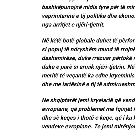
bashkëpunojnë midis tyre për të mirë
veprimtarinë e tij politike dhe ekono
nga arritjet e njëri-tjetrit.
Në këtë botë globale duhet të përfor
si popuj të ndryshëm mund të rrojnë
dashamirëse, duke rrëzuar përtokë me
duke e parë si armik njëri-tjetrin. N
meritë të veçantë ka edhe kryeministr
dhe me lartësinë e tij të admirueshm
Ne shqiptarët jemi kryelartë që ven
evropiane, që problemet me fqinjët i n
dhe së keqes i thotë e keqe, që i ka
vendeve evropiane. Te jemi mirënjo