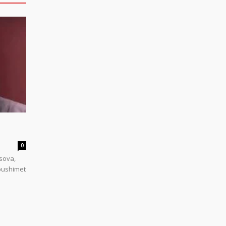
0
sova,
 pushimet