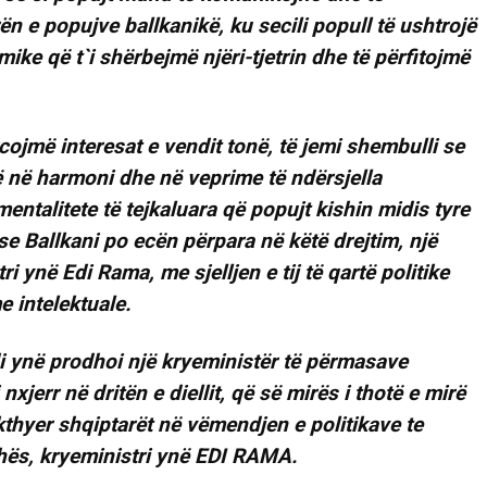
n e popujve ballkanikë, ku secili popull të ushtrojë
mike që t`i shërbejmë njëri-tjetrin dhe të përfitojmë
cojmë interesat e vendit tonë, të jemi shembulli se
 në harmoni dhe në veprime të ndërsjella
ntalitete të tejkaluara që popujt kishin midis tyre
ëse Ballkani po ecën përpara në këtë drejtim, një
i ynë Edi Rama, me sjelljen e tij të qartë politike
e intelektuale.
di ynë prodhoi një kryeministër të përmasave
xjerr në dritën e diellit, që së mirës i thotë e mirë
 kthyer shqiptarët në vëmendjen e politikave te
hës, kryeministri ynë EDI RAMA.