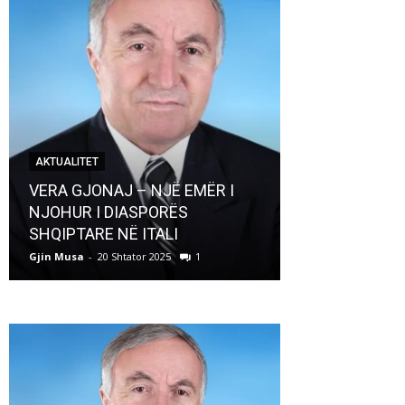
AKTUALITET
AKTUALITET
VERA GJONAJ – NJË EMËR I
NJOHUR I DIASPORËS
Pregaditi Gji
SHQIPTARE NË ITALI
Shtator 2025
Gjin Musa
-
20 Shtator 2025
1
Gjin Musa
-
8 Shtat