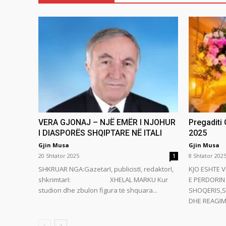
VERA GJONAJ – NJË EMËR I NJOHUR
Pregaditi
I DIASPORËS SHQIPTARE NË ITALI
2025
Gjin Musa
Gjin Musa
20 Shtator 2025
8 Shtator 202
1
SHKRUAR NGA:GazetarI, publicistI, redaktorI,
KJO ESHTE V
shkrimtarI: XHELAL MARKU Kur
E PERDORIN 
studion dhe zbulon figura të shquara...
SHOQERIS,S
DHE REAGIMI