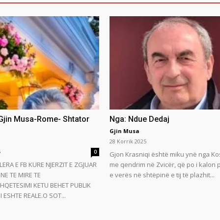
 Gjin Musa-Rome- Shtator
Nga: Ndue Dedaj
Gjin Musa
28 Korrik 2025
5
0
Gjon Krasniqi është miku ynë nga Ko
LERA E FB KURE NJERZIT E ZGJUAR
me qendrim në Zvicër, që po i kalon
NE TE MIRE TE
e verës në shtëpinë e tij të plazhit...
HQETESIMI KETU BEHET PUBLIK
 ESHTE REALE.O SOT...