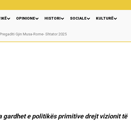
TIKË
OPINIONE
HISTORI
SOCIALE
KULTURË
regaditi Gjin Musa-Rome- Shtator 2025
Nga: Ndue Dedaj
gardhet e politikës primitive drejt vizionit të