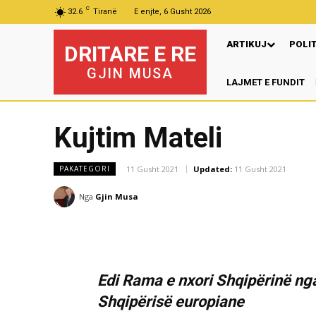
C
32.6
Tiranë
E enjte, 6 Gusht 2026
ARTIKUJ
POLI
DRITARE E RE
GJIN MUSA
LAJMET E FUNDIT
P
Kujtim Mateli
11 Gusht 2021
Updated:
11 Gusht 2021
PAKATEGORI
Nga
Gjin Musa
Edi Rama e nxori Shqipërinë nga 
Shqipërisë europiane