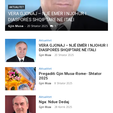
AKTUALITET
VERA GJONAJ – NJË EMËR I NJOHUR I
DIASPORËS SHQIPTARE NË ITALI
Gjin Musa
-
20 Shtator 2025
1
G
Aktualitet
VERA GJONAJ – NJË EMËR I NJOHUR I
DIASPORËS SHQIPTARE NË ITALI
Gjin Musa
-
20 Shtator 2025
Aktualitet
Pregaditi Gjin Musa-Rome- Shtator
2025
Gjin Musa
-
8 Shtator 2025
Aktualitet
Nga: Ndue Dedaj
Gjin Musa
-
28 Korrik 2025