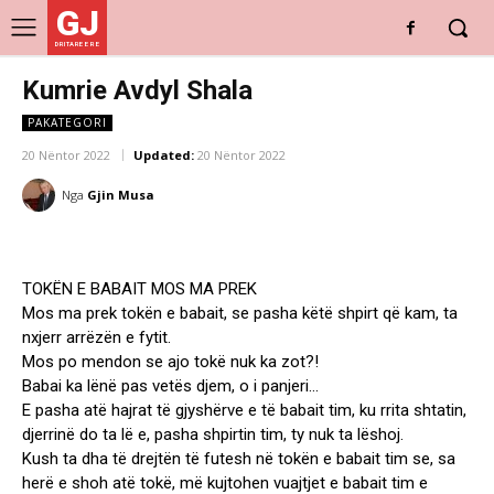
GJ
DRITARE E RE
Kumrie Avdyl Shala
PAKATEGORI
20 Nëntor 2022
Updated:
20 Nëntor 2022
Nga
Gjin Musa
TOKËN E BABAIT MOS MA PREK
Mos ma prek tokën e babait, se pasha këtë shpirt që kam, ta
nxjerr arrëzën e fytit.
Mos po mendon se ajo tokë nuk ka zot?!
Babai ka lënë pas vetës djem, o i panjeri…
E pasha atë hajrat të gjyshërve e të babait tim, ku rrita shtatin,
djerrinë do ta lë e, pasha shpirtin tim, ty nuk ta lëshoj.
Kush ta dha të drejtën të futesh në tokën e babait tim se, sa
herë e shoh atë tokë, më kujtohen vuajtjet e babait tim e