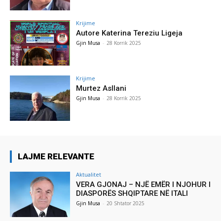
Krijime
Autore Katerina Tereziu Ligeja
Gjin Musa
-
28 Korrik 2025
Krijime
Murtez Asllani
Gjin Musa
-
28 Korrik 2025
LAJME RELEVANTE
Aktualitet
VERA GJONAJ – NJË EMËR I NJOHUR I
DIASPORËS SHQIPTARE NË ITALI
Gjin Musa
-
20 Shtator 2025