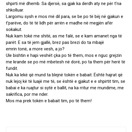
shpirti më dhemb. Sa djersë, sa gjak ka derdh aty ne për t’na
shkolluar.
Largomu sysh e mos më dil para, se be po të bëj në gjakun e
t’parëve, do të të lidh për arrën e madhe në megjën afër
sokakut.
Nuk kam tokë me shitë, as me falë, se e kam amanet nga të
parët. E sa të jem gjallë, brez pas brezi do ta mbajë
emrin tonë, a more vesh, a jo?
Ule bishtin e hapi veshët çka po të them, mos e nguc grejzin
me krande se po më mbetesh në dorë, po ta them për herë të
fundit.
Nuk ka lekë që mund ta blejnë tokën e babait. Është hajrat që
nuk lejoj kë të luajë me të, se është e gjakut e e shpirtit tim, se
babai e ka ruajtur si sytë e ballit, na ka rritur me mundime, me
sakrifica, por me nder.
Mos ma prek tokën e babait tim, po të them!