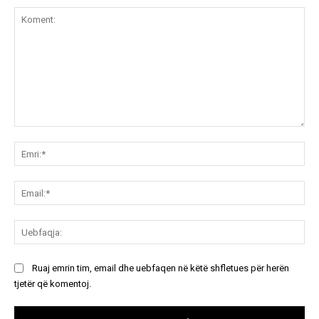
Koment:
Emr
Ema
Ue
Ruaj emrin tim, email dhe uebfaqen në këtë shfletues për herën
tjetër që komentoj.