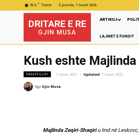
C
35.6
Tiranë
E premte, 7 Gusht 2026
ARTIKUJ
POLI
DRITARE E RE
GJIN MUSA
LAJMET E FUNDIT
Kush eshte Majlinda 
11 Janar 2022
Updated:
11 Janar 2022
PAKATEGORI
Nga
Gjin Musa
Majlinda Zeqiri-Shaqiri
u lind në Le