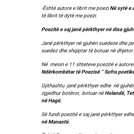
-Është autore e librit me poezi
Në sytë e d
të librit të dytë me poezi.
Poezitë e saj janë përkthyer në disa gjuh
Janë përkthyer në gjuhën suedeze dhe jan
suedez dhe shqiptar të botuar në dhjetor
Në mesin e 11 shteteve poezitë e autores j
Ndërkombëtar të Poezisë ’’ Sofra poetik
Gjithashtu janë përkthyer edhe në gjuhën
zgjedhur botëror, botuar në
Holandë, Tet
në Hagë.
Së fundi poezitë e saj janë përkthyer e
në Manastir.