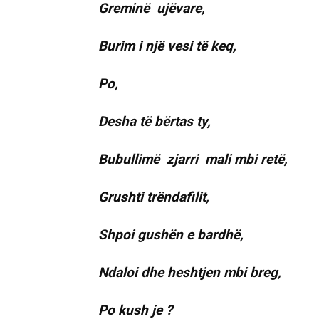
Greminë ujëvare,
Burim i një vesi të keq,
Po,
Desha të bërtas ty,
Bubullimë zjarri mali mbi retë,
Grushti trëndafilit,
Shpoi gushën e bardhë,
Ndaloi dhe heshtjen mbi breg,
Po kush je ?