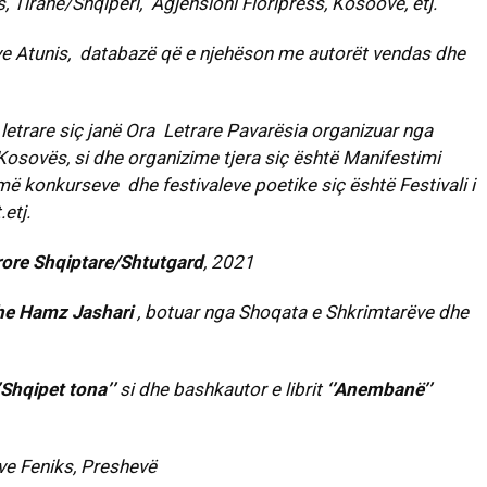
, Tiranë/Shqipëri, Agjensioni Floripress, Kosoovë, etj.
eve Atunis, databazë që e njehëson me autorët vendas dhe
letrare siç janë Ora Letrare Pavarësia organizuar nga
Kosovës, si dhe organizime tjera siç është Manifestimi
ë konkurseve dhe festivaleve poetike siç është Festivali i
etj.
ore Shqiptare/Shtutgard
, 2021
dhe Hamz Jashari
, botuar nga Shoqata e Shkrimtarëve dhe
’Shqipet tona’’
si dhe bashkautor e librit
‘’Anembanë’’
ve Feniks, Preshevë