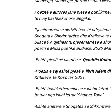
Medvegja, Medvegjë, portali Piirusti News
Poezitë e autores janë pjesë e publikim
të huaj bashkëkohorë, Begjikë.
Pjesëmarrëse e aktiviteteve të ndryshme 
Shoqata e Shkrimtarëve dhe Kritikëve të 
Bllaca 99, gjithashtu pjesëmarrëse e shum
poezisë Muza poetike Budiane, 2020 Mat.
-Është pjesë në nismën e
Qendrës Kultur
-Poezia e saj është pjesë e
librit Adem 
Kritikëve të Kosovës 2021.
-Është bashkëthemeluese e klubit letrat
‘
botuar nga klubi letrar ‘’Shqipet Tona’’
-Është anëtarë e Shoqatës së Shkrimtarë