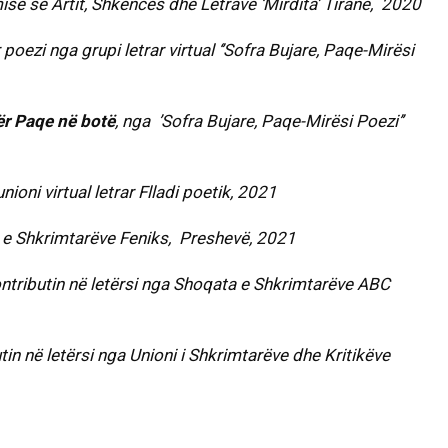
misë së Artit, Shkencës dhe Letrave ‘Mirdita’ Tiranë, 2020
oezi nga grupi letrar virtual ‘’Sofra Bujare, Paqe-Mirësi
ër Paqe në botë
, nga ’Sofra Bujare, Paqe-Mirësi Poezi’’
ioni virtual letrar Flladi poetik, 2021
 e Shkrimtarëve Feniks, Preshevë, 2021
tributin në letërsi nga Shoqata e Shkrimtarëve ABC
in në letërsi nga Unioni i Shkrimtarëve dhe Kritikëve