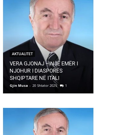
AKTUALITET
AKTUALITET
VERA GJONAJ – NJË EMËR I
NJOHUR I DIASPORËS
Pregaditi Gji
SHQIPTARE NË ITALI
Shtator 2025
Gjin Musa
-
20 Shtator 2025
1
Gjin Musa
-
8 Shtat