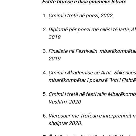
Është fituese e disa çmimeve letrare
Çmimi i tretë në poezi, 2002
Diplomë për poezi me cilësi të lartë, A
2019
Finaliste në Festivalin mbarëkombëtar 
2019
Çmimi i Akademisë së Artit, Shkencës 
mbarëkombëtar i poezisë “Viti i Fisht
Çmimi i tretë në festivalin Mbarëkombë
Vushtrri, 2020
Vlerësuar me Trofeun e interpretimit më
shqiptar 2020.