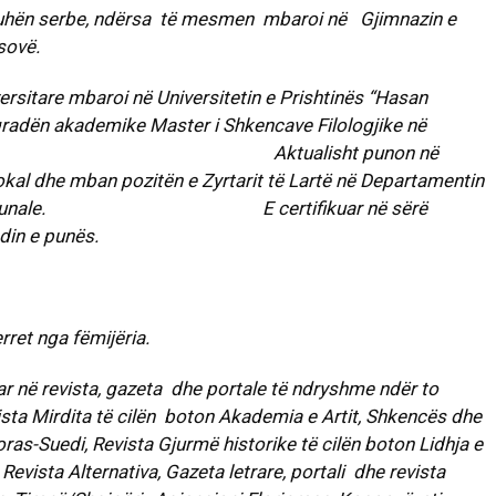
gjuhën serbe, ndërsa të mesmen mbaroi në Gjimnazin e
”, Fushë Kosovë.
ersitare mbaroi në Universitetin e Prishtinës “Hasan
 gradën akademike Master i Shkencave Filologjike në
s, Prishtinë. Aktualisht punon në
okal dhe mban pozitën e Zyrtarit të Lartë në Departamentin
encë Komunale. E certifikuar në sërë
din e punës.
rret nga fëmijëria.
ar në revista, gazeta dhe portale të ndryshme ndër to
vista Mirdita të cilën boton Akademia e Artit, Shkencës dhe
Boras-Suedi, Revista Gjurmë historike të cilën boton Lidhja e
Revista Alternativa, Gazeta letrare, portali dhe revista