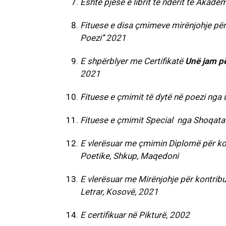
Është pjesë e librit të nderit të Akade
Fituese e disa çmimeve mirënjohje për p
Poezi’’ 2021
E shpërblyer me Certifikatë
Unë jam p
2021
Fituese e çmimit të dytë në poezi nga un
Fituese e çmimit Special nga Shoqata
E vlerësuar me çmimin Diplomë për kon
Poetike, Shkup, Maqedoni
E vlerësuar me Mirënjohje për kontribut
Letrar, Kosovë, 2021
E certifikuar në Pikturë, 2002