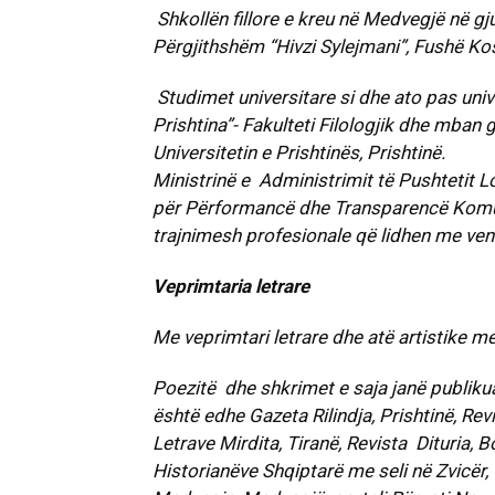
Shkollën fillore e kreu në Medvegjë në 
Përgjithshëm “Hivzi Sylejmani
Studimet universitare si dhe ato pas univ
Prishtina”- Fakulteti Filologjik dhe mban
Universitetin e Prishtinë
Ministrinë e Administrimit të Pushtetit L
për Përformancë dhe Transpar
trajnimesh profesionale që lidhen me ven
Veprimtaria letrare
Me veprimtari letrare dhe atë artistike me
Poezitë dhe shkrimet e saja janë publiku
është edhe Gazeta Rilindja, Prishtinë, Re
Letrave Mirdita, Tiranë, Revista Dituria, 
Historianëve Shqiptarë me seli në Zvicër, 