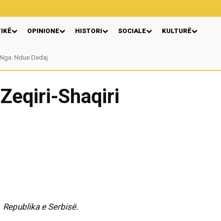
TIKË
OPINIONE
HISTORI
SOCIALE
KULTURË
Nga: Ndue Dedaj
Zeqiri-Shaqiri
skovc, Republika e Serbisë.