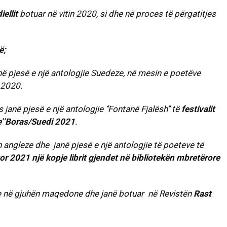
iellit
botuar në vitin 2020, si dhe në proces të përgatitjes
ë;
ë pjesë e një antologjie Suedeze, në mesin e poetëve
 2020.
anë pjesë e një antologjie ‘’Fontanë Fjalësh’’ të
festivalit
e’’Boras/Suedi 2021
.
 angleze dhe janë pjesë e një antologjie të poeteve të
or 2021 një kopje librit gjendet në bibliotekën mbretërore
dhe në gjuhën maqedone dhe janë botuar në Revistën
Rast