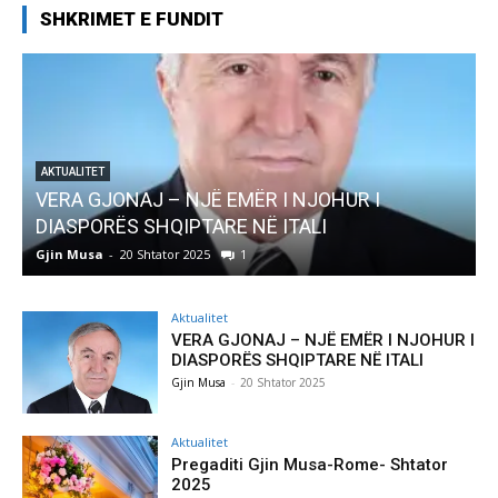
SHKRIMET E FUNDIT
ËR I NJOHUR I
AKTUALITET
NË ITALI
Pregaditi Gjin Musa-Rome- S
Gjin Musa
-
8 Shtator 2025
0
Aktualitet
VERA GJONAJ – NJË EMËR I NJOHUR I
DIASPORËS SHQIPTARE NË ITALI
Gjin Musa
-
20 Shtator 2025
Aktualitet
Pregaditi Gjin Musa-Rome- Shtator
2025