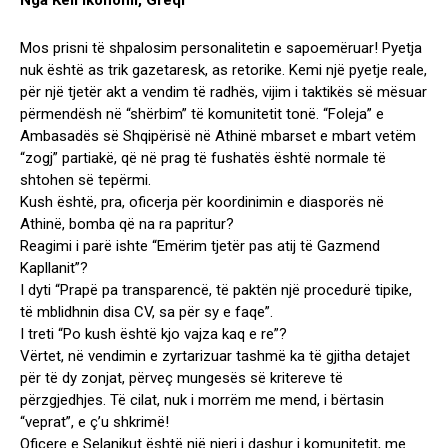
Nga Keli Ikonomi, Greqi
Mos prisni të shpalosim personalitetin e sapoemëruar! Pyetja
nuk është as trik gazetaresk, as retorike. Kemi një pyetje reale,
për një tjetër akt a vendim të radhës, vijim i taktikës së mësuar
përmendësh në “shërbim” të komunitetit tonë. “Foleja” e
Ambasadës së Shqipërisë në Athinë mbarset e mbart vetëm
“zogj” partiakë, që në prag të fushatës është normale të
shtohen së tepërmi.
Kush është, pra, oficerja për koordinimin e diasporës në
Athinë, bomba që na ra papritur?
Reagimi i parë ishte “Emërim tjetër pas atij të Gazmend
Kapllanit”?
I dyti “Prapë pa transparencë, të paktën një procedurë tipike,
të mblidhnin disa CV, sa për sy e faqe”.
I treti “Po kush është kjo vajza kaq e re”?
Vërtet, në vendimin e zyrtarizuar tashmë ka të gjitha detajet
për të dy zonjat, përveç mungesës së kritereve të
përzgjedhjes. Të cilat, nuk i morrëm me mend, i bërtasin
“veprat”, e ç’u shkrimë!
Oficere e Selanikut është një njeri i dashur i komunitetit, me