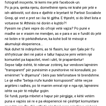
fotografi inoçente, të kemi me jetë facebook-un.
Po ja pra, qenka njeriu, domethënë njeriu në krahë për jetë e
ish-aktivistit, sot dora e djathtë e kryetarit të Partisë Socialiste
Greqi, që vret e pret se i ka të gjitha. E thjesht, si do lihet lista e
votuesve të Athinës në dorën e kujtdo?!
Pyesim ne çfarë vepre do ofrojë vetë vajza? Po punë e
madhe se e vrasim ne mendjen, as e para e as e fundit do jetë
në listën e të përkëdhelurve, ka kohë boll të mësojë e
akumulojë eksperienca….
Nuk duhet të indinjohemi, as të flasim, kur vjen fjala për t’u
shfrytëzuar deri në palcë e tallur hapur,ne jemi vetëm një
komunitet pa kapacitet, nivel i ulët, të prapambetur!
Sepse tallje është, të nderuar zotërinj, kur vendosni lajmërim
“transparent” për punësimin e punëtorëve në konsullatë, po
emërimet “e dhjamura” i bëni pas telefonatave të brendshme.
Le që edhe “beteja rrufe kundër korrupsionit” ishte veçse
argëtimi i radhës, po të marrim emrat një e nga një, lajmërimi
ishte sa për të mbyllur gojën.
Së fundi, pyetja mbetet e hapur për përgjigje, e këtë vetëm
puna e vajzës së re e pa eksperiencë në çështjet komunitare