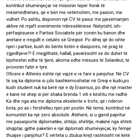
kontribut shumëvjeçar në misionin tepër fisnik të
mësimëdhënies, që e bën me vetëmohim, me pasion, me
vullnet. Po ashtu, disponon një CV të pasur me pjesëmarrjen
aktive në mjaft evenimente mbresëlënëse. Natyrisht, ish-
përfaqësuese e Partisë Socialiste për zonën ku banon dhe
anëtare e rregullt e celulës së Greqisë. Po dihej që do ishte
njeri i partisë, kush do bënte listën e diasporës, në prag të
zgjedhjeve?! E megjithatë, hallall, pavarësisht se do duhet të
lejoheshin edhe të tjerë, akoma edhe mësues të Selanikut, të
provonin fatin e tyre.
Oficere e Athinës është një vajzë e re fare e panjohur. Në CV
të saj ka diploma si çdo bashkëmoshatar në Greqi e kudo,po
kush student nuk ka bërë një e dy Erasmus, po dhe një master
e kanë në xhep si për shaka brenda 1 viti e kështu me radhë.
Ka dhe nga ata me diploma ekselente e trofe, që i nderon
bota, po as i fërshëlleu njeri për postin. Në temë, kontribut në
komunitet ka një zero absolute. Atëherë, si u gjend papritur
me pasasportë diplomatike, shtëpi, shëtitje, makinë nga shteti
shqiptar, gjithë paketën e një diplomati shumëvjeçar, ky fëmijë
thuajse i panjohur? E vërteta u zbulua krejt rastësisht në këtë