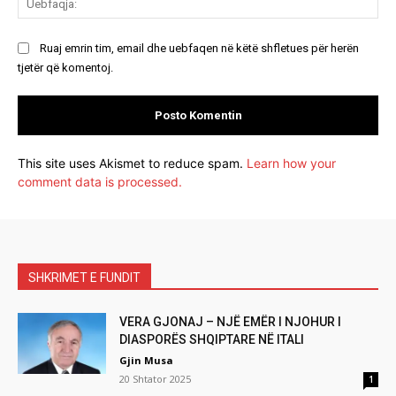
Ruaj emrin tim, email dhe uebfaqen në këtë shfletues për herën
tjetër që komentoj.
This site uses Akismet to reduce spam.
Learn how your
comment data is processed.
SHKRIMET E FUNDIT
VERA GJONAJ – NJË EMËR I NJOHUR I
DIASPORËS SHQIPTARE NË ITALI
Gjin Musa
20 Shtator 2025
1