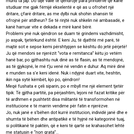
mund ta jap. Do dijë vallë të qëndrojë para prindërve që kanë
studiuar me gjak fëmijë ekselentë e që as u ofrohet një
dritare, çfarë dritare, as me dylbi nuk shohin shansin të
ofrojnë për atdheun? Se të rinjtë nuk shkelin në ambasadë, e
kanë harruar vite e dekada e mirë kanë bërë.
Problemi ynë nuk qëndron se duam të grindemi vazhdimisht,
jo aspak, tjetërkund është. E keni Ju, të djathtë më parë, të
majtë sot e sepse kemi përshtypjen se kështu do jetë përjetë!
Ju që mendoni se njerëzit “vota e remitanca” këtu jo vetëm
hanë bar, po gjithashtu nuk dinë as të flasin, as të mendojnë,
as të gjykojnë, le më t’ju venë në vendin e duhur. Aq mirë dinë
e munden sa s’e keni idenë. Nuk i ndyjnë duart vite, heshtin,
ikin nga sytë këmbët, kjo po, qëndron!
Meqë fushata e çeli siparin, po e mbyll me një element tjetër
tipik: Të gjitha partitë, pa përjashtim, lejoni në fazat kritike për
të ardhmen e pushtetit disa militantë të transformohen në
institucione e të marrin vendime për fatin e njerëzve.
Jo, nuk janë e s’bëhen dot kurrë institucion, individë janë dhe e
shumta të bëhen dhe antipatikë e të hyjnë në kategorinë tuaj,
si politikanë të paktën, që e keni të qartë se krahasohet lehtë
me statusin e “non grata”…