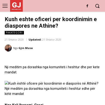
GJ
DRITARE E RE
Kush eshte oficeri per koordinimin e
diaspores ne Athine?
PAKATEGORI
21 Shtator 2020
Updated:
21 Shtator 2020
Nga
Gjin Musa
Nji meditim pa dorashka nga komuniteti i heshtur dhe per kete
mandat.