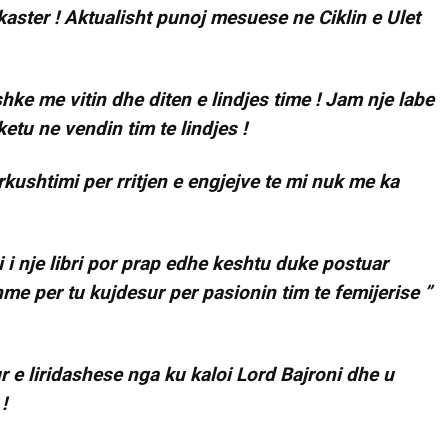
aster ! Aktualisht punoj mesuese ne Ciklin e Ulet
hke me vitin dhe diten e lindjes time ! Jam nje labe
ketu ne vendin tim te lindjes !
kushtimi per rritjen e engjejve te mi nuk me ka
i nje libri por prap edhe keshtu duke postuar
hme per tu kujdesur per pasionin tim te femijerise ”
e liridashese nga ku kaloi Lord Bajroni dhe u
!