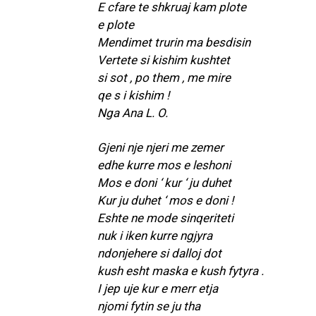
E cfare te shkruaj kam plote
e plote
Mendimet trurin ma besdisin
Vertete si kishim kushtet
si sot , po them , me mire
qe s i kishim !
Nga Ana L. O.
Gjeni nje njeri me zemer
edhe kurre mos e leshoni
Mos e doni ‘ kur ‘ ju duhet
Kur ju duhet ‘ mos e doni !
Eshte ne mode sinqeriteti
nuk i iken kurre ngjyra
ndonjehere si dalloj dot
kush esht maska e kush fytyra .
I jep uje kur e merr etja
njomi fytin se ju tha