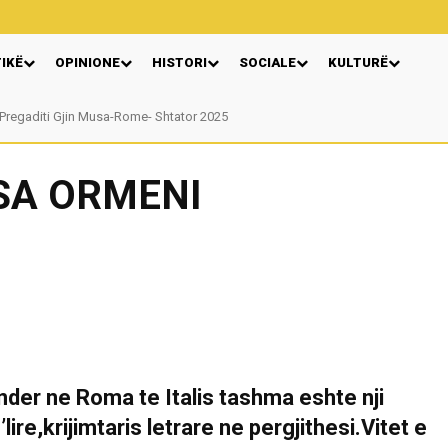
TIKË
OPINIONE
HISTORI
SOCIALE
KULTURË
egaditi Gjin Musa-Rome- Shtator 2025
Nga: Ndue Dedaj
ISA ORMENI
nder ne Roma te Italis tashma eshte nji
ire,krijimtaris letrare ne pergjithesi.Vitet e