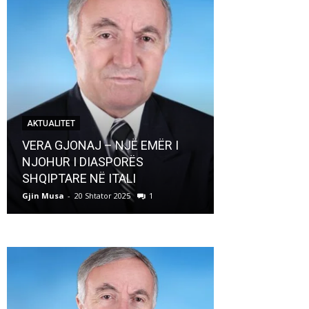
AKTUALITET
AKTUALITET
VERA GJONAJ – NJË EMËR I
NJOHUR I DIASPORËS
Pregaditi Gji
SHQIPTARE NË ITALI
Shtator 2025
Gjin Musa
-
20 Shtator 2025
1
Gjin Musa
-
8 Shtat