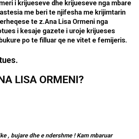
umeri i krijueseve dhe krijueseve nga mbare
astesia me beri te njifesha me krijimtarin
terheqese te z.Ana Lisa Ormeni nga
tues i kesaje gazete i uroje krijueses
ukure po te filluar qe ne vitet e femijeris.
tues.
NA LISA ORMENI?
snike , bujare dhe e ndershme ! Kam mbaruar