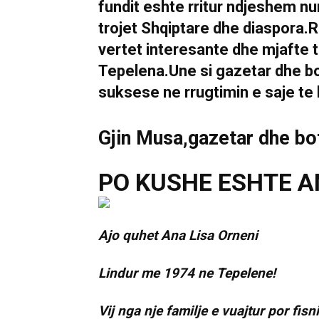
fundit eshte rritur ndjeshem n
trojet Shqiptare dhe diaspora.R
vertet interesante dhe mjafte 
Tepelena.Une si gazetar dhe bo
suksese ne rrugtimin e saje te b
Gjin Musa,gazetar dhe bo
PO KUSHE ESHTE A
Ajo quhet Ana Lisa Orneni
Lindur me 1974 ne Tepelene!
Vij nga nje familje e vuajtur por fi