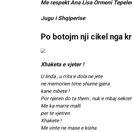
Me respekt Ana Lisa Ormeni Tepelen
Jugu i Shqiperise
Po botojm nji cikel nga kr
Xhaketa e vjeter !
U linda , u rrita e dola ne jete
ne memorien time shume gjera
kane mbete !
Por njeren do ta them , nuk e mbaj sekret
Me ka marre malli
per te vjetren
Xhakete !
Me vinte ne mase e kisha