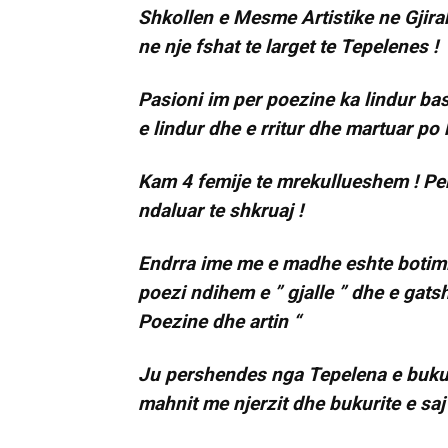
Shkollen e Mesme Artistike ne Gjirak
ne nje fshat te larget te Tepelenes !
Pasioni im per poezine ka lindur bas
e lindur dhe e rritur dhe martuar po 
Kam 4 femije te mrekullueshem ! Per
ndaluar te shkruaj !
Endrra ime me e madhe eshte botimi 
poezi ndihem e ” gjalle ” dhe e gats
Poezine dhe artin “
Ju pershendes nga Tepelena e bukur 
mahnit me njerzit dhe bukurite e saj 