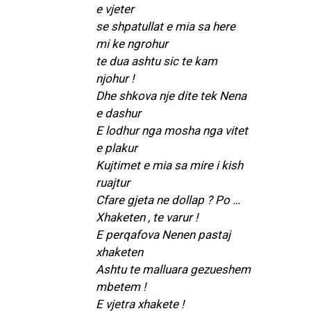
e vjeter
se shpatullat e mia sa here
mi ke ngrohur
te dua ashtu sic te kam
njohur !
Dhe shkova nje dite tek Nena
e dashur
E lodhur nga mosha nga vitet
e plakur
Kujtimet e mia sa mire i kish
ruajtur
Cfare gjeta ne dollap ? Po …
Xhaketen , te varur !
E perqafova Nenen pastaj
xhaketen
Ashtu te malluara gezueshem
mbetem !
E vjetra xhakete !