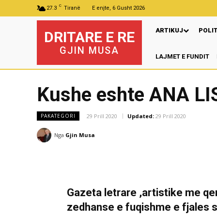
C
27.3
Tiranë
E enjte, 6 Gusht 2026
ARTIKUJ
POLI
DRITARE E RE
GJIN MUSA
LAJMET E FUNDIT
Pr
Kushe eshte ANA L
29 Prill 2020
Updated:
29 Prill 2020
PAKATEGORI
Nga
Gjin Musa
Gazeta letrare ,artistike me qe
zedhanse e fuqishme e fjales s’l