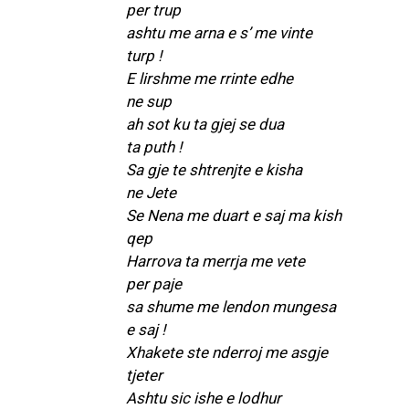
per trup
ashtu me arna e s’ me vinte
turp !
E lirshme me rrinte edhe
ne sup
ah sot ku ta gjej se dua
ta puth !
Sa gje te shtrenjte e kisha
ne Jete
Se Nena me duart e saj ma kish
qep
Harrova ta merrja me vete
per paje
sa shume me lendon mungesa
e saj !
Xhakete ste nderroj me asgje
tjeter
Ashtu sic ishe e lodhur