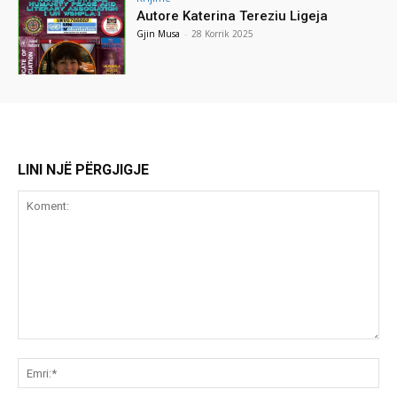
Autore Katerina Tereziu Ligeja
Gjin Musa
-
28 Korrik 2025
LINI NJË PËRGJIGJE
Koment:
Emr