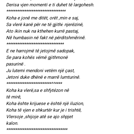
Derisa vjen momenti e ti duhet të largohesh.
*********************************
Koha e jonê me ditët, orët ,min e saj,
Sa vlerë kanë për ne të gjithė njerëzinë,
Ato ikin nuk na kthehen kurrë pastaj,
Nē humbasin në fakt në përditshmērinē.
********************************
E ne harrojmë tê jetojmê sadopak,
Se para kohës vëmë gjithmonë
pasurinë .
Ju lutemi mendoni vetëm një çast,
Jetoni duke dhënë e marrē lumturinê.
*************************^^****
Koha ka vlerë,sa e shfytézon nê
tê mirê,
Koha ështe krijuese e është një iluzion,
Koha tê vjen e shkurtër kur je i trishtê,
Vlersoje ,shijoje atê se ajo shpjet
kalon.
**********************************