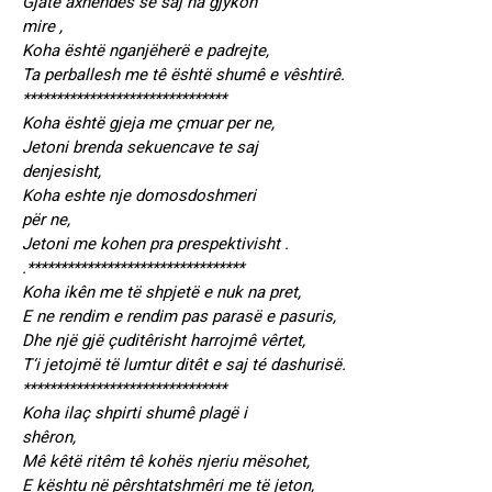
Gjate axhendês se saj na gjykon
mire ,
Koha është nganjëherë e padrejte,
Ta perballesh me tê është shumê e vêshtirê.
*******************************
Koha është gjeja me çmuar per ne,
Jetoni brenda sekuencave te saj
denjesisht,
Koha eshte nje domosdoshmeri
për ne,
Jetoni me kohen pra prespektivisht .
.*********************************
Koha ikên me të shpjetë e nuk na pret,
E ne rendim e rendim pas parasë e pasuris,
Dhe një gjë çuditêrisht harrojmê vêrtet,
T‘i jetojmë të lumtur ditêt e saj té dashurisë.
*******************************
Koha ilaç shpirti shumê plagë i
shêron,
Mê kêtë ritêm tê kohës njeriu mësohet,
E kështu në pêrshtatshmêri me të jeton,