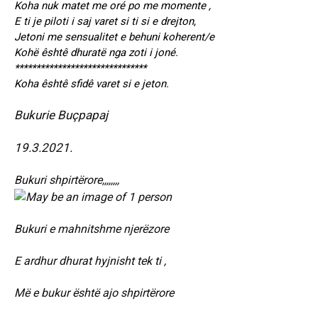
Koha nuk matet me oré po me momente ,
E ti je piloti i saj varet si ti si e drejton,
Jetoni me sensualitet e behuni koherent/e
Kohë êshtê dhuratë nga zoti i joné.
*******************************
Koha êshtê sfidê varet si e jeton.
Bukurie Buçpapaj
19.3.2021.
Bukuri shpirtërore,,,,,,,,
Bukuri e mahnitshme njerëzore
E ardhur dhurat hyjnisht tek ti ,
Më e bukur është ajo shpirtërore