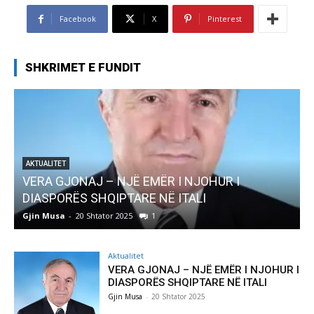
Facebook
X
Pinterest
SHKRIMET E FUNDIT
AKTUALITET
Pregaditi Gjin Musa-Rome- Shtator 2025
Gjin Musa
-
8 Shtator 2025
0
G
Aktualitet
VERA GJONAJ – NJË EMËR I NJOHUR I
DIASPORËS SHQIPTARE NË ITALI
Gjin Musa
-
20 Shtator 2025