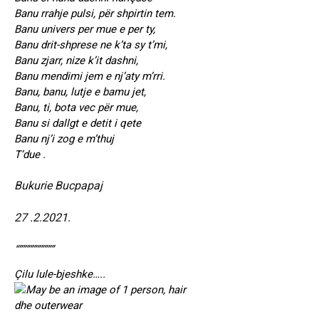
Banu rrahje pulsi, për shpirtin tem.
Banu univers per mue e per ty,
Banu drit-shprese ne k’ta sy t’mi,
Banu zjarr, nize k’it dashni,
Banu mendimi jem e nj’aty m’rri.
Banu, banu, lutje e bamu jet,
Banu, ti, bota vec për mue,
Banu si dallgt e detit i qete
Banu nj’i zog e m’thuj
T’due .
Bukurie Bucpapaj
27 .2.2021.
“””””””””””
Çilu lule-bjeshke…..