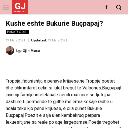
GJ
DRITARE E RE
Kushe eshte Bukurie Buçpapaj?
PAKATEGORI
19 Mars 2021
Updated:
19 Mars 2021
Nga
Gjin Musa
Tropoja ,fidanishtja e penave krijuese,ne Tropoje poetet
dhe shkrimtaret celin si lulet bregut te Valbones.Buçpapajt
jane nji familje intelektuale secili mai mire se tjetri,pa
dashure ti permende te gjithe me emra kesaje radhe u
ndala teke kjo pene krijuese, e cila quhet Bukurie
Buçpapaj.Poezit e saja ulen kembekruq perpara
lexuesit,jane sa reale po aqe largepamse.Poetja tregohet