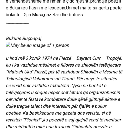
e vemendesheme me rimen e ç’do rrjeshti,prandaje poezit
e Bukurijes flasin me lexuesin.Urimet ma te sinqerta poete
brilante. Gjin Musa,gazetar dhe botues.
“”””””””””””””””””””
Bukurie Buçpapaj ..
u lind më 3 korrik 1974 në Fierzë – Bajram Curr – Tropojë,
ku i ka vazhdue mësimet e fillores në shkollën tetëvjecare
“Matosh Uka’’ Fierzë, për të vazhduar Shkollën e Mesme të
Teknologjisë Ushqimore në Tiranë. Për arsye të situatës
në vënd nuk vazhdon fakultetin .Qysh në bankat e
tetëvjeçares u shque nëpër orët letrare që organizoheshin
për nder të festave kombëtare duke qënë gjithnjë aktive e
duke tregue talent dhe interesim për fjalën e bukur
poetike. Ka bashkëpune me gazeta dhe revista, si në
revistën “Pionieri’’ ,ku poezitë e saj gjejnë vend të merituar
dhe mirëpritën mirë nga lexuesit.Gjithashtu poezitë e