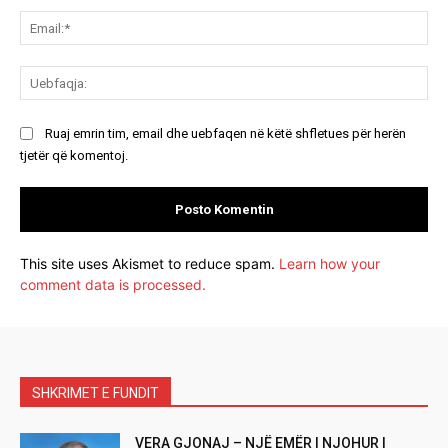
Ema
Ue
Ruaj emrin tim, email dhe uebfaqen në këtë shfletues për herën
tjetër që komentoj.
This site uses Akismet to reduce spam.
Learn how your
comment data is processed.
SHKRIMET E FUNDIT
VERA GJONAJ – NJË EMËR I NJOHUR I