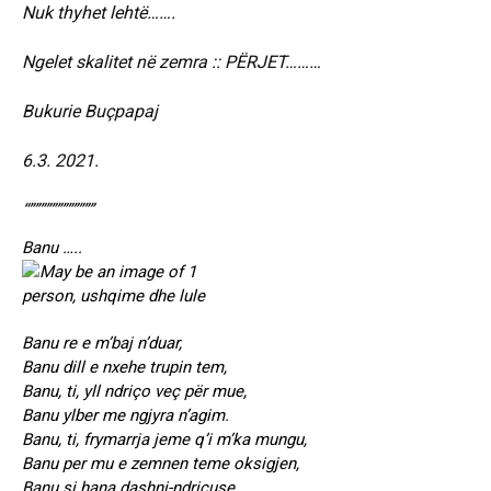
Nuk thyhet lehtë…….
Ngelet skalitet në zemra :: PËRJET………
Bukurie Buçpapaj
6.3. 2021.
“””””””””””””
Banu …..
Banu re e m’baj n’duar,
Banu dill e nxehe trupin tem,
Banu, ti, yll ndriço veç për mue,
Banu ylber me ngjyra n’agim.
Banu, ti, frymarrja jeme q’i m’ka mungu,
Banu per mu e zemnen teme oksigjen,
Banu si hana dashni-ndriçuse