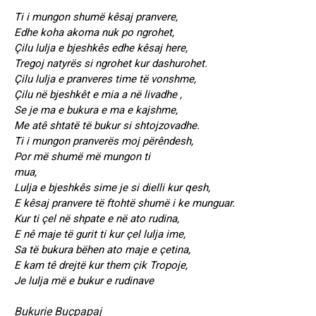
Ti i mungon shumë kêsaj pranvere,
Edhe koha akoma nuk po ngrohet,
Çilu lulja e bjeshkês edhe kêsaj here,
Tregoj natyrës si ngrohet kur dashurohet.
Çilu lulja e pranveres time të vonshme,
Çilu në bjeshkêt e mia a në livadhe ,
Se je ma e bukura e ma e kajshme,
Me atê shtatë të bukur si shtojzovadhe.
Ti i mungon pranverës moj përêndesh,
Por më shumë më mungon ti
mua,
Lulja e bjeshkês sime je si dielli kur qesh,
E kêsaj pranvere të ftohtë shumë i ke munguar.
Kur ti çel në shpate e në ato rudina,
E nê maje të gurit ti kur çel lulja ime,
Sa të bukura bëhen ato maje e çetina,
E kam tê drejtë kur them çik Tropoje,
Je lulja më e bukur e rudinave
Bukurie Buçpapaj