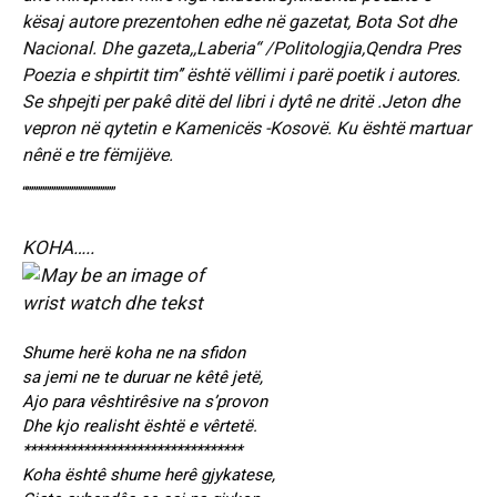
kësaj autore prezentohen edhe në gazetat, Bota Sot dhe
Nacional. Dhe gazeta,,Laberia“ /Politologjia,Qendra Pres
Poezia e shpirtit tim’’ është vëllimi i parë poetik i autores.
Se shpejti per pakê ditë del libri i dytê ne dritë .Jeton dhe
vepron në qytetin e Kamenicës -Kosovë. Ku është martuar
nênë e tre fëmijëve.
“””””””””””””””””””””
KOHA…..
Shume herë koha ne na sfidon
sa jemi ne te duruar ne kêtê jetë,
Ajo para vêshtirêsive na s’provon
Dhe kjo realisht është e vêrtetë.
*********************************
Koha ështê shume herê gjykatese,