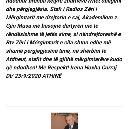
ndodhur brenda këtyre zharneve rritet obligimi
dhe përgjegjësia. Stafi i Radios Zëri i
Mërgimtarit me drejtorin e saj, Akademikun z.
Gjin Musa më besojnë dertyrën më të
rëndësishme të jetës sime, si nëndrejtoreshë e
Rtv Zëri i Mërgimtarit e cila shton edhe më
shumë përgjegjësinë time, në shërbim të
Atdheut, stafit dhe të gjithë mërgimtarëve kudo
që ndodhen! Me Respekt! Irena Hoxha Curraj
Dt/ 23/9/2020 ATHINË