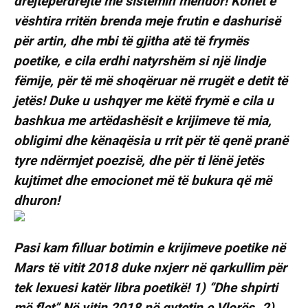
drejtëpërdrejtë me sistemin mendor! Kohët e
vështira rritën brenda meje frutin e dashurisë
për artin, dhe mbi të gjitha atë të frymës
poetike, e cila erdhi natyrshëm si një lindje
fëmije, për të më shoqëruar në rrugët e detit të
jetës! Duke u ushqyer me këtë frymë e cila u
bashkua me artëdashësit e krijimeve të mia,
obligimi dhe kënaqësia u rrit për të qenë pranë
tyre ndërmjet poezisë, dhe për ti lënë jetës
kujtimet dhe emocionet më të bukura që më
dhuron!
Pasi kam filluar botimin e krijimeve poetike në
Mars të vitit 2018 duke nxjerr në qarkullim për
tek lexuesi katër libra poetikë! 1) ‘’Dhe shpirti
më flet’’ Në vitin 2018 në qytetin e Vlorës. 2)