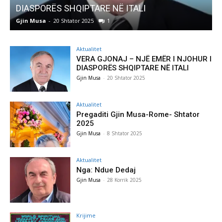
Pregaditi Gjin Musa-Rome- Shtator 2025
Gjin Musa
-
8 Shtator 2025
0
Aktualitet
VERA GJONAJ – NJË EMËR I NJOHUR I
DIASPORËS SHQIPTARE NË ITALI
Gjin Musa
-
20 Shtator 2025
Aktualitet
Pregaditi Gjin Musa-Rome- Shtator
2025
Gjin Musa
-
8 Shtator 2025
Aktualitet
Nga: Ndue Dedaj
Gjin Musa
-
28 Korrik 2025
Krijime