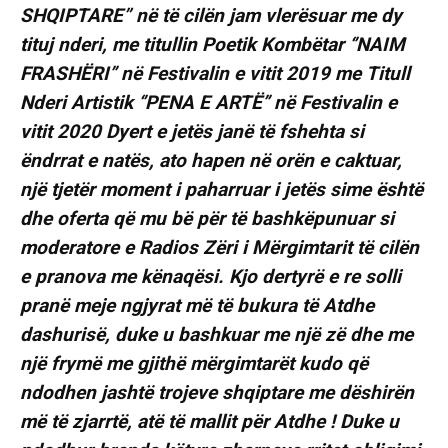
SHQIPTARE” në të cilën jam vlerësuar me dy
tituj nderi, me titullin Poetik Kombëtar ‘’NAIM
FRASHËRI’’ në Festivalin e vitit 2019 me Titull
Nderi Artistik ‘’PENA E ARTË’’ në Festivalin e
vitit 2020 Dyert e jetës janë të fshehta si
ëndrrat e natës, ato hapen në orën e caktuar,
një tjetër moment i paharruar i jetës sime është
dhe oferta që mu bë për të bashkëpunuar si
moderatore e Radios Zëri i Mërgimtarit të cilën
e pranova me kënaqësi. Kjo dertyrë e re solli
pranë meje ngjyrat më të bukura të Atdhe
dashurisë, duke u bashkuar me një zë dhe me
një frymë me gjithë mërgimtarët kudo që
ndodhen jashtë trojeve shqiptare me dëshirën
më të zjarrtë, atë të mallit për Atdhe ! Duke u