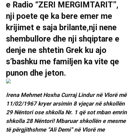
e Radio “ZERI MERGIMTARIT”,
nji poete qe ka bere emer me
krijimet e saja brilante,nji nene
shembullore dhe nji shqiptare e
denje ne shtetin Grek ku ajo
s’bashku me familjen ka vite qe
punon dhe jeton.
Irena Mehmet Hoxha Curraj Lindur në Vlorë më
11/02/1967 kryer arsimin 8 vjeçar në shkollën
29 Nëntori ose shkolla Nr. 1 që sot mban emrin
shkolla 28 Nëntori! Mbaruar shkollën e mesme
të përgjithshme ‘’Ali Demi’’ në Vlorë me