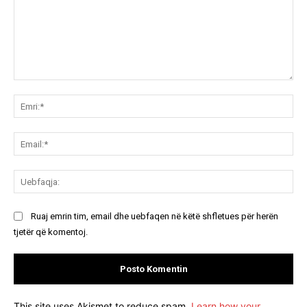
Koment:
Emr
Ema
Ue
Ruaj emrin tim, email dhe uebfaqen në këtë shfletues për herën
tjetër që komentoj.
This site uses Akismet to reduce spam.
Learn how your