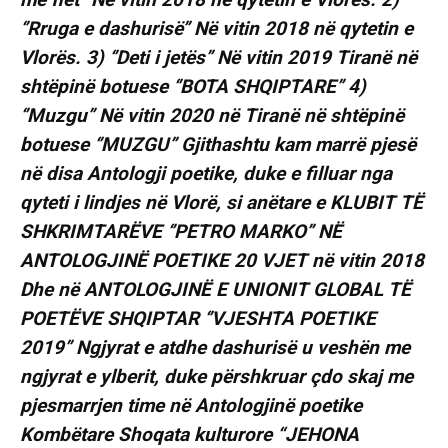
‘’Rruga e dashurisë’’ Në vitin 2018 në qytetin e
Vlorës. 3) ‘’Deti i jetës’’ Në vitin 2019 Tiranë në
shtëpinë botuese ‘’BOTA SHQIPTARE’’ 4)
‘’Muzgu’’ Në vitin 2020 në Tiranë në shtëpinë
botuese ‘’MUZGU’’ Gjithashtu kam marrë pjesë
në disa Antologji poetike, duke e filluar nga
qyteti i lindjes në Vlorë, si anëtare e KLUBIT TË
SHKRIMTARËVE ‘’PETRO MARKO’’ NË
ANTOLOGJINË POETIKE 20 VJET në vitin 2018
Dhe në ANTOLOGJINË E UNIONIT GLOBAL TË
POETËVE SHQIPTAR ‘’VJESHTA POETIKE
2019’’ Ngjyrat e atdhe dashurisë u veshën me
ngjyrat e ylberit, duke përshkruar çdo skaj me
pjesmarrjen time në Antologjinë poetike
Kombëtare Shoqata kulturore “JEHONA