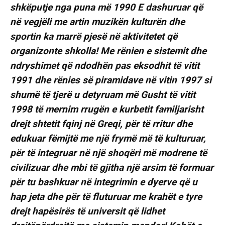
shkëputje nga puna më 1990 E dashuruar që
në vegjëli me artin muzikën kulturën dhe
sportin ka marrë pjesë në aktivitetet që
organizonte shkolla! Me rënien e sistemit dhe
ndryshimet që ndodhën pas eksodhit të vitit
1991 dhe rënies së piramidave në vitin 1997 si
shumë të tjerë u detyruam më Gusht të vitit
1998 të mernim rrugën e kurbetit familjarisht
drejt shtetit fqinj në Greqi, për të rritur dhe
edukuar fëmijtë me një frymë më të kulturuar,
për të integruar në një shoqëri më modrene të
civilizuar dhe mbi të gjitha një arsim të formuar
për tu bashkuar në integrimin e dyerve që u
hap jeta dhe për të fluturuar me krahët e tyre
drejt hapësirës të universit që lidhet