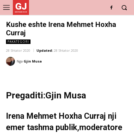
GJ
DRITARE E RE
Kushe eshte Irena Mehmet Hoxha
Curraj
PAKATEGORI
28 Shtator 2020
Updated:
28 Shtator 2020
Nga
Gjin Musa
Pregaditi:Gjin Musa
Irena Mehmet Hoxha Curraj nji
emer tashma publik,moderatore