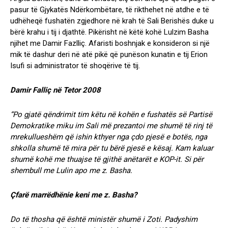
pasur të Gjykatës Ndërkombëtare, të rikthehet në atdhe e të
udhëheqë fushatën zgjedhore në krah të Sali Berishës duke u
bërë krahu i tij i djathtë. Pikërisht në këtë kohë Lulzim Basha
njihet me Damir Fazlliç. Afaristi boshnjak e konsideron si një
mik të dashur deri në atë pikë që punëson kunatin e tij Erion
Isufi si administrator të shoqërive të tij.
Damir Falliç në Tetor 2008
“Po gjatë qëndrimit tim këtu në kohën e fushatës së Partisë
Demokratike miku im Sali më prezantoi me shumë të rinj të
mrekullueshëm që ishin kthyer nga çdo pjesë e botës, nga
shkolla shumë të mira për tu bërë pjesë e kësaj. Kam kaluar
shumë kohë me thuajse të gjithë anëtarët e KOP-it. Si për
shembull me Lulin apo me z. Basha.
Çfarë marrëdhënie keni me z. Basha?
Do të thosha që është ministër shumë i Zoti. Padyshim