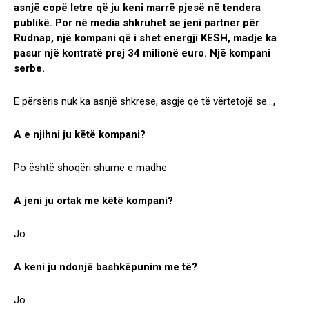
asnjë copë letre që ju keni marrë pjesë në tendera
publikë. Por në media shkruhet se jeni partner për
Rudnap, një kompani që i shet energji KESH, madje ka
pasur një kontratë prej 34 milionë euro. Një kompani
serbe.
E përsëris nuk ka asnjë shkresë, asgjë që të vërtetojë se…,
A e njihni ju këtë kompani?
Po është shoqëri shumë e madhe
A jeni ju ortak me këtë kompani?
Jo.
A keni ju ndonjë bashkëpunim me të?
Jo.