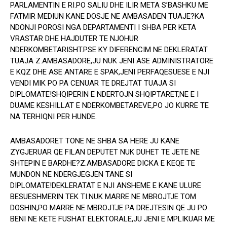
PARLAMENTIN E RI.PO SALIU DHE ILIR META S’BASHKU ME
FATMIR MEDIUN KANE DOSJE NE AMBASADEN TUAJE?KA
NDONJI POROSI NGA DEPARTAMENTI I SHBA PER KETA
VRASTAR DHE HAJDUTER TE NJOHUR
NDERKOMBETARISHT.PSE KY DIFERENCIM NE DEKLERATAT
TUAJA Z.AMBASADORE,JU NUK JENI ASE ADMINISTRATORE
E KQZ DHE ASE ANTARE E SPAK,JENI PERFAQESUESE E NJI
VENDI MIK PO PA CENUAR TE DREJTAT TUAJA SI
DIPLOMATE!SHQIPERIN E NDERTOJN SHQIPTARET,NE E I
DUAME KESHILLAT E NDERKOMBETAREVE,PO JO KURRE TE
NA TERHIQNI PER HUNDE.
AMBASADORET TONE NE SHBA SA HERE JU KANE
ZYGJERUAR QE FILAN DEPUTET NUK DUHET TE JETE NE
SHTEPIN E BARDHE?Z.AMBASADORE DICKA E KEQE TE
MUNDON NE NDERGJEGJEN TANE SI
DIPLOMATE!DEKLERATAT E NJI ANSHEME E KANE ULURE
BESUESHMERIN TEK TI.NUK MARRE NE MBROJTJE TOM
DOSHIN,PO MARRE NE MBROJTJE PA DREJTESIN QE JU PO
BENI NE KETE FUSHAT ELEKTORALE,JU JENI E MPLIKUAR ME