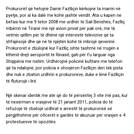
Prokurorët që hetojnë Damir Fazlliçin kërkojnë ta marrin në
pyetje, por ai ka dalë me kohë jashtë vendit. Ata u kapen ne
befasi kur me 9 tetor 2008 me urdhër të Sali Berishës, Fazlliç
mbërrin në Tiranë me një avion privat për pak orë, me të
vetmin qëllim për të dhënë një intervistë televizive që ta
shfajësojë dhe që në të njëjtën kohë të mbrojë qeverinë.
Prokurorët e zbulojnë kur Fazlliç ishte tashmë në rrugën e
kthimit drejt aeroportit të Rinasit, gati për t’u larguar nga
Shqipëria me nxitim. Urdhërojnë policinë kufitare me telefon
që ta ndalojnë, por policia e shoqëron Fazlliçin deri tek pista
dhe nuk e zbaton urdhrin e prokuroreve, duke e lënë Fazlliçin
të fluturojë i lirë.
Një skenar identik me atë që do të përsëritej 3 vite më pas, kur
të nesërmen e vrasjeve të 21 janarit 2011, policia do të
refuzojë të zbatojë urdhrat e arrestit të prokurorisë së
përgjithshme për oficerët e gardës të akuzuar për vrasjen e 4
protestuesve të opozitës.