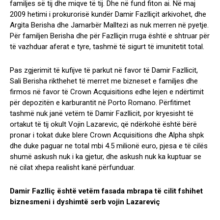
familjes së tij dhe miqve të tij. Dhe në fund fiton ai. Në maj
2009 hetimi i prokurorisë kundër Damir Fazlliçit arkivohet, dhe
Argita Berisha dhe Jamarbër Malltezi as nuk merren në pyetje.
Për familjen Berisha dhe për Fazlliçin rruga është e shtruar për
të vazhduar aferat e tyre, tashmë të sigurt të imunitetit total.
Pas zgjerimit të kufijve të parkut në favor të Damir Fazllicit,
Sali Berisha rikthehet të merret me bizneset e familjes dhe
firmos në favor të Crown Acquisitions edhe lejen e ndërtimit
për depozitën e karburantit në Porto Romano. Përfitimet
tashmë nuk janë vetëm të Damir Fazllicit, por kryesisht të
ortakut të tij okult Vojin Lazarevic, që ndërkohë është bërë
pronar i tokat duke blere Crown Acquisitions dhe Alpha shpk
dhe duke paguar ne total mbi 4.5 milionë euro, pjesa e të cilës
shumë askush nuk i ka gjetur, dhe askush nuk ka kuptuar se
në cilat xhepa realisht kanë përfunduar.
Damir Fazlliç është vetëm fasada mbrapa të cilit fshihet
biznesmeni i dyshimtë serb vojin Lazareviç