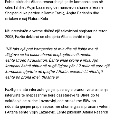
Është pikërisht Altaria research një tjetër kompania pas së
cilës fshihet Vojin Lazareviç që manovron shumë afera në
Shqipëri duke përdorur Damir Fazliç, Argita Berishën dhe
ortaken e saj Flutura Kola.
Në intervistën e vetme dhënë një televizioni shqiptar në tetor
2008, Fazliç deklaroi se shoqëria Altaria është e tija.
“Në fakt një prej kompanive të mia dhe në lidhje me të
dëgjova se ka pasur shumë keqkuptime në media,
është Croën Acquisition. Është ende pronë e imja. Ajo
kompani është shitur në rrugë ligjore për 1.7 milionë euro një
kompanie qipriote që quajtur Altaria research Limited që
është po prona ime”, thoshte ai.
Fazlliçi në atë intervistë gënjen pse siç e pranon vete ai në një
intervistë të mëpasshme bërë gazetarëve të BIRN, do të
saktësojë se ai dhe Lazareviçi janë ortakë me 50%, po
ndoshta gënjen prapë sepse, me shumë gjasa, pronari i vetëm
i Altaria është Vojin Lazareviç. Është pikërisht Altaria Reserch