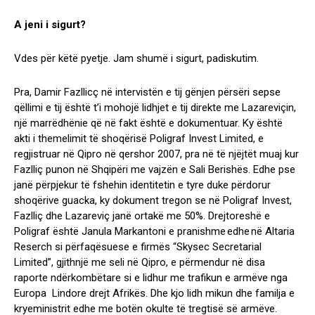
A jeni i sigurt?
Vdes për këtë pyetje. Jam shumë i sigurt, padiskutim.
Pra, Damir Fazllicç në intervistën e tij gënjen përsëri sepse
qëllimi e tij është t’i mohojë lidhjet e tij direkte me Lazareviçin,
një marrëdhënie që në fakt është e dokumentuar. Ky është
akti i themelimit të shoqërisë Poligraf Invest Limited, e
regjistruar në Qipro në qershor 2007, pra në të njëjtët muaj kur
Fazlliç punon në Shqipëri me vajzën e Sali Berishës. Edhe pse
janë përpjekur të fshehin identitetin e tyre duke përdorur
shoqërive guacka, ky dokument tregon se në Poligraf Invest,
Fazlliç dhe Lazareviç janë ortakë me 50%. Drejtoreshë e
Poligraf është Janula Markantoni e pranishme edhe në Altaria
Reserch si përfaqësuese e firmës “Skysec Secretarial
Limited”, gjithnjë me seli në Qipro, e përmendur në disa
raporte ndërkombëtare si e lidhur me trafikun e armëve nga
Europa Lindore drejt Afrikës. Dhe kjo lidh mikun dhe familja e
kryeministrit edhe me botën okulte të tregtisë së armëve.