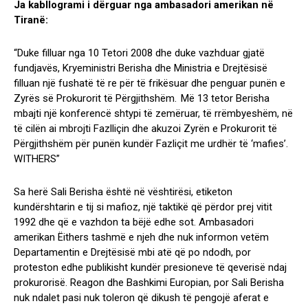
Ja kabllogrami i dërguar nga ambasadori amerikan në
Tiranë:
“Duke filluar nga 10 Tetori 2008 dhe duke vazhduar gjatë
fundjavës, Kryeministri Berisha dhe Ministria e Drejtësisë
filluan një fushatë të re për të frikësuar dhe penguar punën e
Zyrës së Prokurorit të Përgjithshëm. Më 13 tetor Berisha
mbajti një konferencë shtypi të zemëruar, të rrëmbyeshëm, në
të cilën ai mbrojti Fazlliçin dhe akuzoi Zyrën e Prokurorit të
Përgjithshëm për punën kundër Fazliçit me urdhër të ‘mafies’.
WITHERS”
Sa herë Sali Berisha është në vështirësi, etiketon
kundërshtarin e tij si mafioz, një taktikë që përdor prej vitit
1992 dhe që e vazhdon ta bëjë edhe sot. Ambasadori
amerikan Ëithers tashmë e njeh dhe nuk informon vetëm
Departamentin e Drejtësisë mbi atë që po ndodh, por
proteston edhe publikisht kundër presioneve të qeverisë ndaj
prokurorisë. Reagon dhe Bashkimi Europian, por Sali Berisha
nuk ndalet pasi nuk toleron që dikush të pengojë aferat e