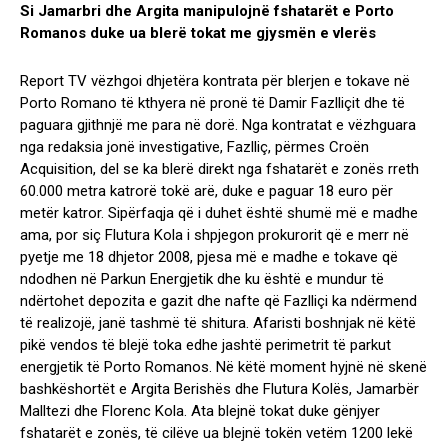
Si Jamarbri dhe Argita manipulojnë fshatarët e Porto
Romanos duke ua blerë tokat me gjysmën e vlerës
Report TV vëzhgoi dhjetëra kontrata për blerjen e tokave në
Porto Romano të kthyera në pronë të Damir Fazlliçit dhe të
paguara gjithnjë me para në dorë. Nga kontratat e vëzhguara
nga redaksia jonë investigative, Fazlliç, përmes Croën
Acquisition, del se ka blerë direkt nga fshatarët e zonës rreth
60.000 metra katrorë tokë arë, duke e paguar 18 euro për
metër katror. Sipërfaqja që i duhet është shumë më e madhe
ama, por siç Flutura Kola i shpjegon prokurorit që e merr në
pyetje me 18 dhjetor 2008, pjesa më e madhe e tokave që
ndodhen në Parkun Energjetik dhe ku është e mundur të
ndërtohet depozita e gazit dhe nafte që Fazlliçi ka ndërmend
të realizojë, janë tashmë të shitura. Afaristi boshnjak në këtë
pikë vendos të blejë toka edhe jashtë perimetrit të parkut
energjetik të Porto Romanos. Në këtë moment hyjnë në skenë
bashkëshortët e Argita Berishës dhe Flutura Kolës, Jamarbër
Malltezi dhe Florenc Kola. Ata blejnë tokat duke gënjyer
fshatarët e zonës, të cilëve ua blejnë tokën vetëm 1200 lekë