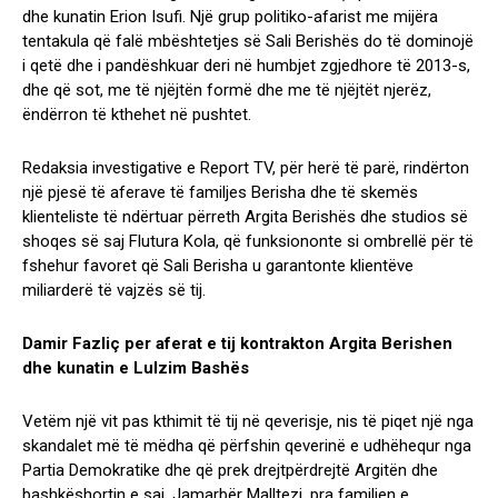
dhe kunatin Erion Isufi. Një grup politiko-afarist me mijëra
tentakula që falë mbështetjes së Sali Berishës do të dominojë
i qetë dhe i pandëshkuar deri në humbjet zgjedhore të 2013-s,
dhe që sot, me të njëjtën formë dhe me të njëjtët njerëz,
ëndërron të kthehet në pushtet.
Redaksia investigative e Report TV, për herë të parë, rindërton
një pjesë të aferave të familjes Berisha dhe të skemës
klienteliste të ndërtuar përreth Argita Berishës dhe studios së
shoqes së saj Flutura Kola, që funksiononte si ombrellë për të
fshehur favoret që Sali Berisha u garantonte klientëve
miliarderë të vajzës së tij.
Damir Fazliç per aferat e tij kontrakton Argita Berishen
dhe kunatin e Lulzim Bashës
Vetëm një vit pas kthimit të tij në qeverisje, nis të piqet një nga
skandalet më të mëdha që përfshin qeverinë e udhëhequr nga
Partia Demokratike dhe që prek drejtpërdrejtë Argitën dhe
bashkëshortin e saj, Jamarbër Malltezi, pra familjen e