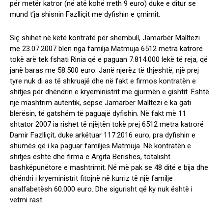
për metër katror (në atë kohë rreth 9 euro) duke e ditur se
mund t’ja shisnin Fazlliçit me dyfishin e çmimit.
Siç shihet në këtë kontratë për shembull, Jamarbër Malltezi
me 23.07.2007 blen nga familja Matmuja 6512 metra katrorë
tokë arë tek fshati Rinia që e paguan 7.814.000 lekë të reja, që
janë baras me 58.500 euro. Janë njerëz të thjeshtë, një prej
tyre nuk di as të shkruajë dhe në fakt e firmos kontratën e
shitjes për dhëndrin e kryeministrit me gjurmën e gishtit. Është
një mashtrim autentik, sepse Jamarbër Malltezi e ka gati
blerësin, të gatshëm të paguajë dyfishin. Në fakt më 11
shtator 2007 ia rishet të njëjtën tokë prej 6512 metra katrorë
Damir Fazlliçit, duke arkëtuar 117.2016 euro, pra dyfishin e
shumës që i ka paguar familjes Matmuja. Në kontratën e
shitjes është dhe firma e Argita Berishës, totalisht
bashkëpunëtore e mashtrimit. Në më pak se 48 ditë e bija dhe
dhëndri i kryeministrit fitojnë në kurriz të një familje
analfabetësh 60.000 euro. Dhe sigurisht që ky nuk është i
vetmi rast.