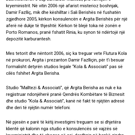
kryeministrit. Në vitin 2006 një afarist misterioz boshnjak,
Damir Fazlliç, mik dhe këshilltar i Sali Berishës në fushatën
zgjedhore 2005, kërkon konsulencën e Argita Berishës për një
aferë në dukje të thjeshtë: Kërkon të blejë toka në zonën e
Porto Romanos, pranë fshatit Rinia, ku synon të ndërtojë një
depozitë karburantesh.
Mes tetorit dhe nëntorit 2006, siç ka treguar vete Flutura Kola
në prokurori, Argita i prezanton Damir Fazlliçin, për t’i besuar
formalisht detyrën studios legale “Kola & Associati” pas së
cilës fshihet Argita Berisha.
Studio “Malltezi & Associati”, që Argita Berisha as nuk e ka
regjistruar ndonjëherë pranë Qendrës Kombëtare të Biznesit
dhe studio “Kola & Associati”, kanë në fakt të njëjtën adresë
dhe deri të njëjtin numër telefoni.
Në pjesën e parë të këtij investigimi treguam se si dhjetëra
klientë që kalonin nga studio e konsulencës së vajzës së