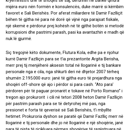
kryeministrit dhe të shoqes së saj, derdhnin në bankë qindra
mijëra euro nën formën e konsulencës, duke marrë si këmbim
favoret e Sali Berishës. Por aferat miliardere të Damir Fazlliçit
bëhen të gjitha në para në dorë që vijnë nga parajsat fiskale,
një skemë e përdorur prej kohësh në të gjithë botën si metodë
korrupsioni dhe pastrimi parash, pasi ka avantazhin e madh që
nuk lë gjurmë.
Siç tregojnë këto dokumente, Flutura Kola, edhe pa e njohur
kurrë Damir Fazlliçin para se t’ia prezantonte Argita Berisha,
merr prej tij menjëherë aksesin total në llogarinë e tij bankare
personale nga e cila, nga shkurti deri në dhjetor 2007 tërheq
shumën 2.195.000 euro: janë të gjitha euro të prejardhura nga
shoqëri off-shore që ajo i përdor si para cash. “Ato para’
përdoren për të paguar pronarët e tokave në Porto Romano” i
tregon ajo prokurorit i cili në tetori 2008 heton Damir Fazlliçin
për pastrim parash para se të detyrohej më pas, nga
presionet e forta të qeverisë së Sali Berishës, t’i mbyllte
hetimet. Prokuroria dyshon se paratë që Damir Fazlliç merr në
llogarinë e tij personale dhe jo në llogarinë e një shoqërie, janë
para të pista të ricikluara përmes shoqërive të regjistruara në