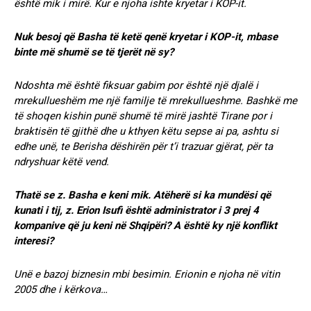
është mik i mirë. Kur e njoha ishte kryetar i KOP-it.
Nuk besoj që Basha të ketë qenë kryetar i KOP-it, mbase
binte më shumë se të tjerët në sy?
Ndoshta më është fiksuar gabim por është një djalë i
mrekullueshëm me një familje të mrekullueshme. Bashkë me
të shoqen kishin punë shumë të mirë jashtë Tirane por i
braktisën të gjithë dhe u kthyen këtu sepse ai pa, ashtu si
edhe unë, te Berisha dëshirën për t’i trazuar gjërat, për ta
ndryshuar këtë vend.
Thatë se z. Basha e keni mik. Atëherë si ka mundësi që
kunati i tij, z. Erion Isufi është administrator i 3 prej 4
kompanive që ju keni në Shqipëri? A është ky një konflikt
interesi?
Unë e bazoj biznesin mbi besimin. Erionin e njoha në vitin
2005 dhe i kërkova…