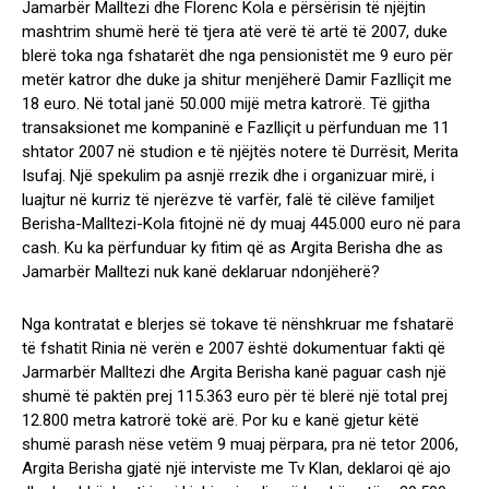
Jamarbër Malltezi dhe Florenc Kola e përsërisin të njëjtin
mashtrim shumë herë të tjera atë verë të artë të 2007, duke
blerë toka nga fshatarët dhe nga pensionistët me 9 euro për
metër katror dhe duke ja shitur menjëherë Damir Fazlliçit me
18 euro. Në total janë 50.000 mijë metra katrorë. Të gjitha
transaksionet me kompaninë e Fazlliçit u përfunduan me 11
shtator 2007 në studion e të njëjtës notere të Durrësit, Merita
Isufaj. Një spekulim pa asnjë rrezik dhe i organizuar mirë, i
luajtur në kurriz të njerëzve të varfër, falë të cilëve familjet
Berisha-Malltezi-Kola fitojnë në dy muaj 445.000 euro në para
cash. Ku ka përfunduar ky fitim që as Argita Berisha dhe as
Jamarbër Malltezi nuk kanë deklaruar ndonjëherë?
Nga kontratat e blerjes së tokave të nënshkruar me fshatarë
të fshatit Rinia në verën e 2007 është dokumentuar fakti që
Jarmarbër Malltezi dhe Argita Berisha kanë paguar cash një
shumë të paktën prej 115.363 euro për të blerë një total prej
12.800 metra katrorë tokë arë. Por ku e kanë gjetur këtë
shumë parash nëse vetëm 9 muaj përpara, pra në tetor 2006,
Argita Berisha gjatë një interviste me Tv Klan, deklaroi që ajo