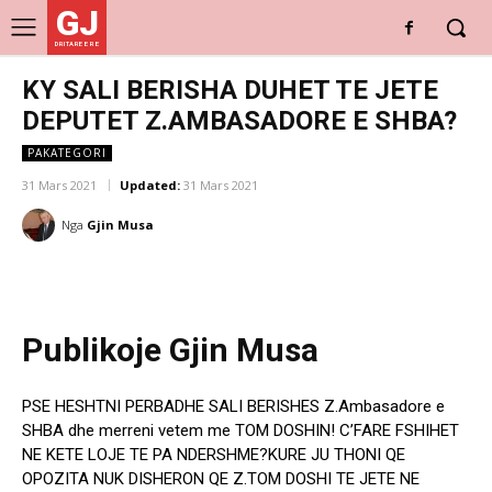
GJ
DRITARE E RE
KY SALI BERISHA DUHET TE JETE
DEPUTET Z.AMBASADORE E SHBA?
PAKATEGORI
31 Mars 2021
Updated:
31 Mars 2021
Nga
Gjin Musa
Publikoje Gjin Musa
PSE HESHTNI PERBADHE SALI BERISHES Z.Ambasadore e
SHBA dhe merreni vetem me TOM DOSHIN! C’FARE FSHIHET
NE KETE LOJE TE PA NDERSHME?KURE JU THONI QE
OPOZITA NUK DISHERON QE Z.TOM DOSHI TE JETE NE