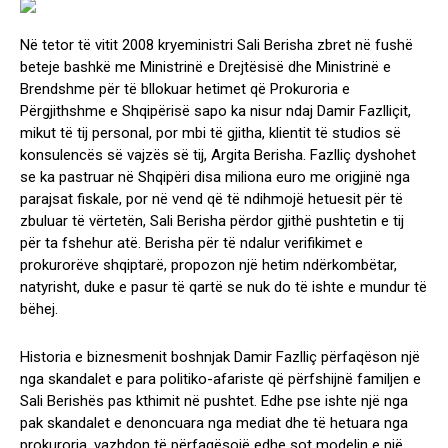
Në tetor të vitit 2008 kryeministri Sali Berisha zbret në fushë
beteje bashkë me Ministrinë e Drejtësisë dhe Ministrinë e
Brendshme për të bllokuar hetimet që Prokuroria e
Përgjithshme e Shqipërisë sapo ka nisur ndaj Damir Fazlliçit,
mikut të tij personal, por mbi të gjitha, klientit të studios së
konsulencës së vajzës së tij, Argita Berisha. Fazlliç dyshohet
se ka pastruar në Shqipëri disa miliona euro me origjinë nga
parajsat fiskale, por në vend që të ndihmojë hetuesit për të
zbuluar të vërtetën, Sali Berisha përdor gjithë pushtetin e tij
për ta fshehur atë. Berisha për të ndalur verifikimet e
prokurorëve shqiptarë, propozon një hetim ndërkombëtar,
natyrisht, duke e pasur të qartë se nuk do të ishte e mundur të
bëhej.
Historia e biznesmenit boshnjak Damir Fazlliç përfaqëson një
nga skandalet e para politiko-afariste që përfshijnë familjen e
Sali Berishës pas kthimit në pushtet. Edhe pse ishte një nga
pak skandalet e denoncuara nga mediat dhe të hetuara nga
prokuroria, vazhdon të përfaqësojë edhe sot modelin e një