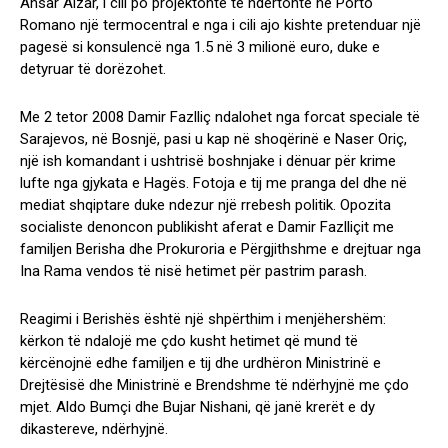
Ansar Alzar, i cili po projektonte të ndërtonte në Porto
Romano një termocentral e nga i cili ajo kishte pretenduar një
pagesë si konsulencë nga 1.5 në 3 milionë euro, duke e
detyruar të dorëzohet.
Me 2 tetor 2008 Damir Fazlliç ndalohet nga forcat speciale të
Sarajevos, në Bosnjë, pasi u kap në shoqërinë e Naser Oriç,
një ish komandant i ushtrisë boshnjake i dënuar për krime
lufte nga gjykata e Hagës. Fotoja e tij me pranga del dhe në
mediat shqiptare duke ndezur një rrebesh politik. Opozita
socialiste denoncon publikisht aferat e Damir Fazlliçit me
familjen Berisha dhe Prokuroria e Përgjithshme e drejtuar nga
Ina Rama vendos të nisë hetimet për pastrim parash.
Reagimi i Berishës është një shpërthim i menjëhershëm:
kërkon të ndalojë me çdo kusht hetimet që mund të
kërcënojnë edhe familjen e tij dhe urdhëron Ministrinë e
Drejtësisë dhe Ministrinë e Brendshme të ndërhyjnë me çdo
mjet. Aldo Bumçi dhe Bujar Nishani, që janë krerët e dy
dikastereve, ndërhyjnë.