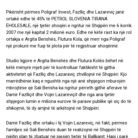
Pikërisht përmes Poligraf Invest, Fazlliç dhe Lazareviç janë
ortakë edhe të 45% të PETROL SLOVENIA TIRANA
ËHOLESALE, një tjetër shoqëri e ngritur në Shqipëri me 6 korrik
2007 me një kapital 2 milionë euro. Edhe në këtë rast ka një rol
ortakja e Argita Berishës, Flutura Kola, që merr nga Poligraf
një prokurë me fuqi të plota për të regjistruar shoqërinë.
Studio ligjore e Argita Berishës dhe Flutura Kolës bëhet në
këtë mënyrë mjeti për të kontrolluar faktikisht të gjitha
aktivitetet që Fazlliç dhe Lazaraviç zhvillojnë në Shqipëri. Kjo
marrëdhënie kaq e ngushtë nga një anë shpjegon mburojën
mbrojtëse që Sali Berisha ka ngritur përreth gjithë aferave të
Damir Fazlliçit dhe Vojin Lazareviçit dhe nga ana tjetër
shpjegon lumin e miliona eurove të parave publike që siç do të
shikojmë, të dy arrijnë të arkëtojnë në Shqipëri.
Damir Fazlliç dhe ortaku i tij Vojin Lazareviç, në fakt, përmes
familjes së Sali Berishës duan të realizojnë në Shqipëri të
njëjtin plan të zbatuar në pjesën tjetër të Ballkanit. Hapi i parë