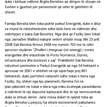
duke i kërkuar ndihmë Argita Berishës që dërgon të shoqin në
fushën e gjuetisë për pensionistë që ishin të gatshëm të
shesin.
Familja Berisha blen toka jashtë parkut Energjetik, duke e ditur
se mund të mbështeteshin edhe këtë herë në ndihmën dhe
ndërhyrjen e baba Sali Berishës. Nga dita që Fazlliç blen tokat
nga Jamarbër Malltezi kalojnë vetëm shtatë muaj. Më 23 prill
2008 Sali Berisha firmos VKM me numrin 703 me të cilën
aprovon studimin “Zhvillim i integruar (në sinergji) i zonës
energjetike dhe industriale të Porto Romanos, Durrës,
infrastruktura dhe konturet e saj”. Praktikisht Sali Berisha
ndryshon perimetrin e Parkut Energjetik që nga 54 hektarët e
aprovuar në 2001 e shtrihet në një sipërfaqe prej 801
hektarësh, duke përfshirë natyrisht edhe tokat e blera nga
Fazlliç. Siç shihet nga kjo planimetri, Berisha fut në
plan pikërisht në tokat e blera nga miku boshnjak parashikimin
e ndërtimit të një depozite karburanti dhe të një termocentrali,
duke ia shtuar vlerën. Janë mesa duket të njëjtat toka që
Argita Berisha u përpoq t’ja shiste biznesmenit pakistanez