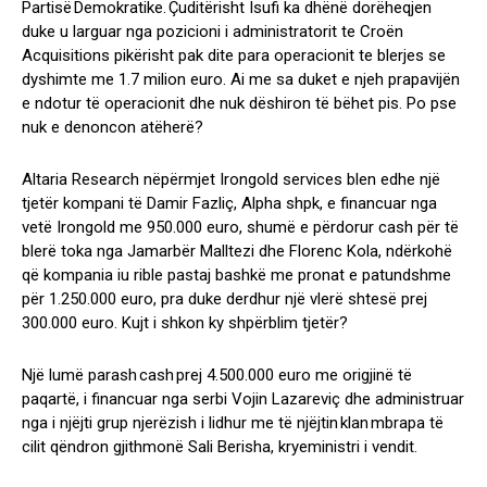
Partisë Demokratike. Çuditërisht Isufi ka dhënë dorëheqjen
duke u larguar nga pozicioni i administratorit te Croën
Acquisitions pikërisht pak dite para operacionit te blerjes se
dyshimte me 1.7 milion euro. Ai me sa duket e njeh prapavijën
e ndotur të operacionit dhe nuk dëshiron të bëhet pis. Po pse
nuk e denoncon atëherë?
Altaria Research nëpërmjet Irongold services blen edhe një
tjetër kompani të Damir Fazliç, Alpha shpk, e financuar nga
vetë Irongold me 950.000 euro, shumë e përdorur cash për të
blerë toka nga Jamarbër Malltezi dhe Florenc Kola, ndërkohë
që kompania iu rible pastaj bashkë me pronat e patundshme
për 1.250.000 euro, pra duke derdhur një vlerë shtesë prej
300.000 euro. Kujt i shkon ky shpërblim tjetër?
Një lumë parash cash prej 4.500.000 euro me origjinë të
paqartë, i financuar nga serbi Vojin Lazareviç dhe administruar
nga i njëjti grup njerëzish i lidhur me të njëjtin klan mbrapa të
cilit qëndron gjithmonë Sali Berisha, kryeministri i vendit.