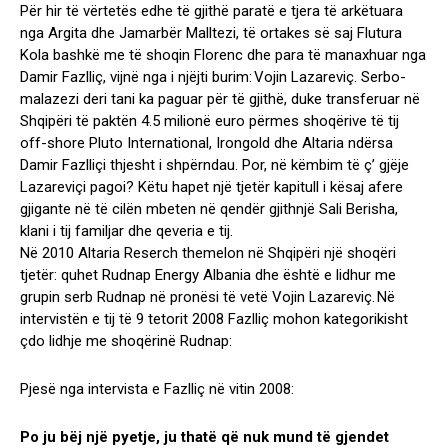
Për hir të vërtetës edhe të gjithë paratë e tjera të arkëtuara
nga Argita dhe Jamarbër Malltezi, të ortakes së saj Flutura
Kola bashkë me të shoqin Florenc dhe para të manaxhuar nga
Damir Fazlliç, vijnë nga i njëjti burim: Vojin Lazareviç. Serbo-
malazezi deri tani ka paguar për të gjithë, duke transferuar në
Shqipëri të paktën 4.5 milionë euro përmes shoqërive të tij
off-shore Pluto International, Irongold dhe Altaria ndërsa
Damir Fazlliçi thjesht i shpërndau. Por, në këmbim të ç’ gjëje
Lazareviçi pagoi? Këtu hapet një tjetër kapitull i kësaj afere
gjigante në të cilën mbeten në qendër gjithnjë Sali Berisha,
klani i tij familjar dhe qeveria e tij.
Në 2010 Altaria Reserch themelon në Shqipëri një shoqëri
tjetër: quhet Rudnap Energy Albania dhe është e lidhur me
grupin serb Rudnap në pronësi të vetë Vojin Lazareviç. Në
intervistën e tij të 9 tetorit 2008 Fazlliç mohon kategorikisht
çdo lidhje me shoqërinë Rudnap:
Pjesë nga intervista e Fazlliç në vitin 2008:
Po ju bëj një pyetje, ju thatë që nuk mund të gjendet