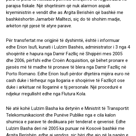
parajsa fiskale. Një shqetësim që nuk alarmon aspak
kryeministrin e vendit dhe as Argita Berishën që bashkë me
bashkëshortin Jamarbër Malltezi, siç do të shohim madje,
arkëton një pjesë të atyre parave.
Për transfertat me origjinë të dyshimtë, është i informuar
edhe Erion Isufi, kunati i Lulzim Bashës, administrator i 3 nga 4
shoqëritë e hapura nga Damir Fazlliç në Shqipëri mes 2005
dhe 2006, përfshi edhe Croën Acquisition, që bëhet pronare e
pjesës më të madhe të pronave të blera nga Damir Fazlliç në
Porto Romano. Edhe Erion Isufi përdor dhjetëra mijëra euro në
cash duke i tërhequr nga llogaria e shoqërive të Fazlliçit ose
duke i arkëtuar në llogarinë e tij personale. Një procedurë e
ndjekur rregullisht edhe nga Flutura Kola.
Në atë kohë Lulzim Basha ka detyrën e Ministrit të Transportit
Telekomunikacionit dhe Punëve Publike nga e cila kalon
shumica e parave të dedikuara për tenderat e qeverisë. Edhe
Lulzim Basha deri në 2005 ka punuar në Kosovë bashkë me
Argita Berishën, edhe ai vendos, siç bëri dhe ajo që la pagën e