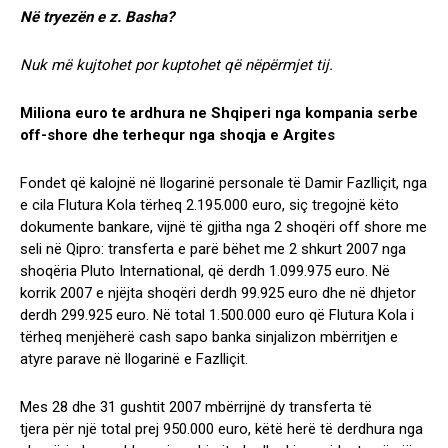
Në tryezën e z. Basha?
Nuk më kujtohet por kuptohet që nëpërmjet tij.
Miliona euro te ardhura ne Shqiperi nga kompania serbe
off-shore dhe terhequr nga shoqja e Argites
Fondet që kalojnë në llogarinë personale të Damir Fazlliçit, nga
e cila Flutura Kola tërheq 2.195.000 euro, siç tregojnë këto
dokumente bankare, vijnë të gjitha nga 2 shoqëri off shore me
seli në Qipro: transferta e parë bëhet me 2 shkurt 2007 nga
shoqëria Pluto International, që derdh 1.099.975 euro. Në
korrik 2007 e njëjta shoqëri derdh 99.925 euro dhe në dhjetor
derdh 299.925 euro. Në total 1.500.000 euro që Flutura Kola i
tërheq menjëherë cash sapo banka sinjalizon mbërritjen e
atyre parave në llogarinë e Fazlliçit.
Mes 28 dhe 31 gushtit 2007 mbërrijnë dy transferta të
tjera për një total prej 950.000 euro, këtë herë të derdhura nga