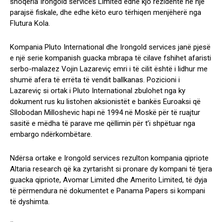
shoqëria Irongold services Limited edhe kjo rezidente në një
parajsë fiskale, dhe edhe këto euro tërhiqen menjëherë nga
Flutura Kola.
Kompania Pluto International dhe Irongold services janë pjesë
e një serie kompanish guacka mbrapa të cilave fshihet afaristi
serbo-malazez Vojin Lazareviç emri i të cilit është i lidhur me
shumë afera të errëta të vendit ballkanas. Pozicioni i
Lazareviç si ortak i Pluto International zbulohet nga ky
dokument rus ku listohen aksionistët e bankës Euroaksi që
Sllobodan Milloshevic hapi në 1994 në Moskë për të ruajtur
sasitë e mëdha të parave me qëllimin për t’i shpëtuar nga
embargo ndërkombëtare.
Ndërsa ortake e Irongold services rezulton kompania qipriote
Altaria research që ka zyrtarisht si pronare dy kompani të tjera
guacka qipriote, Avomar Limited dhe Amerito Limited, të dyja
të përmendura në dokumentet e Panama Papers si kompani
të dyshimta.