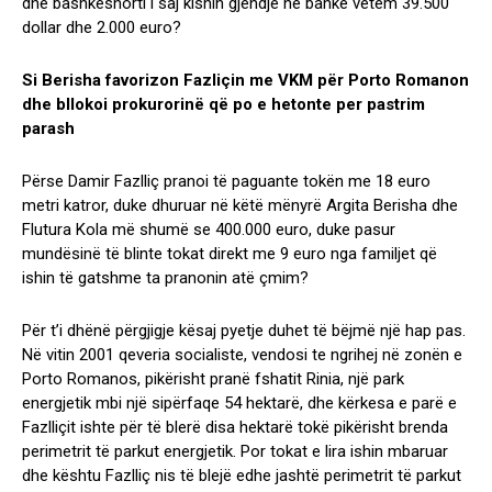
dhe bashkëshorti i saj kishin gjendje në bankë vetëm 39.500
dollar dhe 2.000 euro?
Si Berisha favorizon Fazliçin me VKM për Porto Romanon
dhe bllokoi prokurorinë që po e hetonte per pastrim
parash
Përse Damir Fazlliç pranoi të paguante tokën me 18 euro
metri katror, duke dhuruar në këtë mënyrë Argita Berisha dhe
Flutura Kola më shumë se 400.000 euro, duke pasur
mundësinë të blinte tokat direkt me 9 euro nga familjet që
ishin të gatshme ta pranonin atë çmim?
Për t’i dhënë përgjigje kësaj pyetje duhet të bëjmë një hap pas.
Në vitin 2001 qeveria socialiste, vendosi te ngrihej në zonën e
Porto Romanos, pikërisht pranë fshatit Rinia, një park
energjetik mbi një sipërfaqe 54 hektarë, dhe kërkesa e parë e
Fazlliçit ishte për të blerë disa hektarë tokë pikërisht brenda
perimetrit të parkut energjetik. Por tokat e lira ishin mbaruar
dhe kështu Fazlliç nis të blejë edhe jashtë perimetrit të parkut