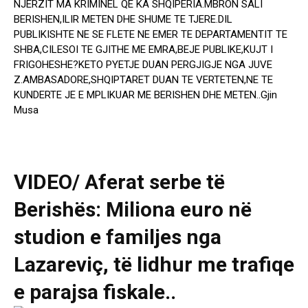
NJERZIT MA KRIMINEL QE KA SHQIPERIA.MBRON SALI
BERISHEN,ILIR METEN DHE SHUME TE TJERE.DIL
PUBLIKISHTE NE SE FLETE NE EMER TE DEPARTAMENTIT TE
SHBA,CILESOI TE GJITHE ME EMRA,BEJE PUBLIKE,KUJT I
FRIGOHESHE?KETO PYETJE DUAN PERGJIGJE NGA JUVE
Z.AMBASADORE,SHQIPTARET DUAN TE VERTETEN,NE TE
KUNDERTE JE E MPLIKUAR ME BERISHEN DHE METEN..Gjin
Musa
VIDEO/ Aferat serbe të
Berishës: Miliona euro në
studion e familjes nga
Lazareviç, të lidhur me trafiqe
e parajsa fiskale..