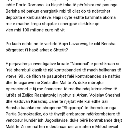
ishte Porto Romano, ku blejnë toka të përfshira më pas nga
Berisha në parkun energjetik mbi të cilat do të ndërtohet
depozita e karburanteve. Hapi i dytë është kafshata akoma
më e madhe: tregu shqiptar i energjisë elektrike që
vlen mbi 100 milionë euro në vit.
Po kush është në të vërtetë Vojin Lazareviç, të cilit Berisha
përgatitet t’i hapë arkat e Shtetit?
E përjavshmja investigative kroate “Nacional” e përshkruan si
“një shembull klasik të një kontrabandieri të madh ballkanas të
viteve ’90 , që fillon të pasurohet falë kontrabandës së naftës
dhe të cigareve në Serbi dhe Mal të Zi, duke mbrojtur
operacionet e tij me financime të mëdha ndaj kriminelëve të
luftës si Zeljko Raznjatoviç i njohur si Arkan, Vojislav Sheshel
dhe Radovan Karaxhiç. Janë të njëjtat vite kur edhe Sali
Berisha bashkë me shoqërinë “Shqiponja” të themeluar nga
Partia Demokratike, do të thyejë embargon ndërkombëtare të
vendosur kundër ish Jugosllavisë, duke bërë kontrabandë drejt
Malit të Zi me naftën e destinuar për armatën e Millosheviçit