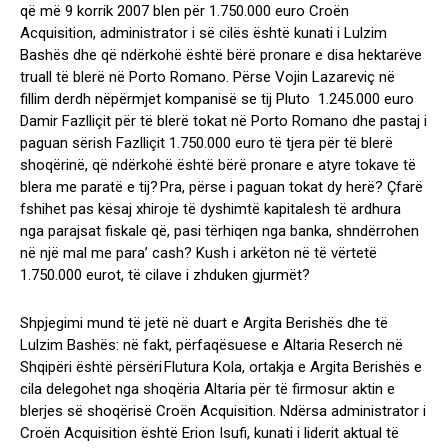
që më 9 korrik 2007 blen për 1.750.000 euro Croën
Acquisition, administrator i së cilës është kunati i Lulzim
Bashës dhe që ndërkohë është bërë pronare e disa hektarëve
truall të blerë në Porto Romano. Përse Vojin Lazareviç në
fillim derdh nëpërmjet kompanisë se tij Pluto 1.245.000 euro
Damir Fazlliçit për të blerë tokat në Porto Romano dhe pastaj i
paguan sërish Fazlliçit 1.750.000 euro të tjera për të blerë
shoqërinë, që ndërkohë është bërë pronare e atyre tokave të
blera me paratë e tij? Pra, përse i paguan tokat dy herë? Çfarë
fshihet pas kësaj xhiroje të dyshimtë kapitalesh të ardhura
nga parajsat fiskale që, pasi tërhiqen nga banka, shndërrohen
në një mal me para’ cash? Kush i arkëton në të vërtetë
1.750.000 eurot, të cilave i zhduken gjurmët?
Shpjegimi mund të jetë në duart e Argita Berishës dhe të
Lulzim Bashës: në fakt, përfaqësuese e Altaria Reserch në
Shqipëri është përsëri Flutura Kola, ortakja e Argita Berishës e
cila delegohet nga shoqëria Altaria për të firmosur aktin e
blerjes së shoqërisë Croën Acquisition. Ndërsa administrator i
Croën Acquisition është Erion Isufi, kunati i liderit aktual të