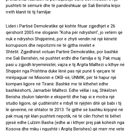
pushteti të sëmurë dhe të pandëshkuar që Sali Berisha krijoi
rreth klanit të tij familjar.
Lideri i Partisë Demokratike që kishte fituar zgjedhjet e 26
qershorit 2005 me sloganin “Koha për ndryshim”, jo vetëm që
nuk e ndryshoi Shqipërinë, por e zhyti vendin në një kënetë
korrupsioni dhe nepotizmi në të gjitha nivelet e
Shtetit. Zgjedhësit votuan Partinë Demokratike, por bashkë
me Sali Berishën, në pushtet erdhi dhe familja e tij. Pak muaj
pasi u zgjodh kryeministër, vajza e tij Argita Malltezi u kthye në
Shqipëri nga Prishtina duke lënë pas një punë 6 vjeçare të
mirëpaguar në Misionin e OKB-së, UNMIK, për të hapur një
kompani ligjore në Tiranë. Bashkë me të kthehet edhe
bashkëshorti, Jamarbër Malltezi. Edhe vëllai i saj, Shkëlzen
Berisha zbulon talentin e ekspertit dhe hap si e motra një
studio ligjore, që çuditërisht e mbyll të njëjtën ditë që babi i tij
lë qeverinë, në shtator të 2013. Të gjithë së bashku krijojnë në
pak muaj një klan pushteti nepotik, në të cilin ftohet të bëhet
pjesë edhe Lulzim Basha (edhe ai i kthyer prej pak kohësh nga
Kosova dhe miku i ngushtë i Argita Berishes) që merr me vete