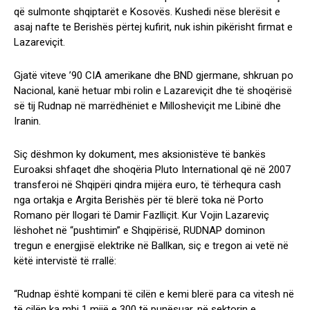
që sulmonte shqiptarët e Kosovës. Kushedi nëse blerësit e
asaj nafte te Berishës përtej kufirit, nuk ishin pikërisht firmat e
Lazareviçit.
Gjatë viteve ’90 CIA amerikane dhe BND gjermane, shkruan po
Nacional, kanë hetuar mbi rolin e Lazareviçit dhe të shoqërisë
së tij Rudnap në marrëdhëniet e Millosheviçit me Libinë dhe
Iranin.
Siç dëshmon ky dokument, mes aksionistëve të bankës
Euroaksi shfaqet dhe shoqëria Pluto International që në 2007
transferoi në Shqipëri qindra mijëra euro, të tërhequra cash
nga ortakja e Argita Berishës për të blerë toka në Porto
Romano për llogari të Damir Fazlliçit. Kur Vojin Lazareviç
lëshohet në “pushtimin” e Shqipërisë, RUDNAP dominon
tregun e energjisë elektrike në Ballkan, siç e tregon ai vetë në
këtë intervistë të rrallë:
“Rudnap është kompani të cilën e kemi blerë para ca vitesh në
të cilën ka mbi 1 mijë e 300 të punësuar, në sektorin e