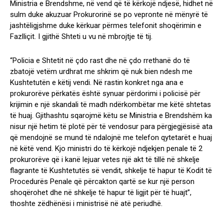
Ministria e Brendshme, në vend që të kërkojë ndjesë, hidhet në
sulm duke akuzuar Prokurorinë se po vepronte në mënyrë të
jashtëligjshme duke kërkuar përmes telefonit shoqërimin e
Fazlliçit. I gjithë Shteti u vu në mbrojtje të tij.
“Policia e Shtetit në çdo rast dhe në çdo rrethanë do të
zbatojë vetëm urdhrat me shkrim që nuk bien ndesh me
Kushtetutën e këtij vendi. Në rastin konkret nga ana e
prokurorëve përkatës është synuar përdorimi i policisë për
krijimin e një skandali të madh ndërkombëtar me këtë shtetas
të huaj. Gjithashtu sqarojmë këtu se Ministria e Brendshëm ka
nisur një hetim të plotë për të vendosur para përgjegjësisë ata
që mendojnë se mund të ndalojnë me telefon qytetarët e huaj
në këtë vend. Kjo ministri do të kërkojë ndjekjen penale të 2
prokurorëve që i kanë lejuar vetes një akt të tillë në shkelje
flagrante të Kushtetutës së vendit, shkelje të hapur të Kodit të
Procedurës Penale që përcakton qartë se kur një person
shoqërohet dhe në shkelje të hapur të ligjit për të huajt”,
thoshte zëdhënësi i ministrisë në atë periudhë.