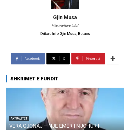
Gjin Musa
http://dritare.info/
Dritare.Info Gjin Musa, Botues
Facebook
X
Pinterest
SHKRIMET E FUNDIT
AKTUALITET
VERA GJONAJ – NJË EMËR I NJOHUR I
AKTUA