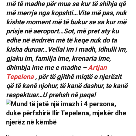
më të madhe për mua se kur të shihja që
më merrje nga kopshti…Vite më pas, nuk
kishte moment më të bukur se sa kur më
prisje në aeroport…Sot, më pret aty ku
edhe në ëndrrën më të keqe nuk do ta
kisha duruar…Vellai im i madh, idhulli im,
gjaku im, familja ime, krenaria ime,
dhimbja ime me e madhe –
Artjan
Tepelena
, për të gjithë miqtë e njerëzit
që të kanë njohur, të kanë dashur, te kanë
respektuar…U prehsh në paqe!