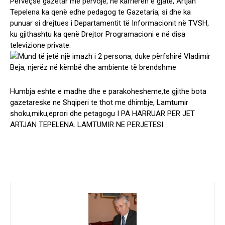
Përveçse gazetar me përvojë, në karrierën e gjatë, Artjan
Tepelena ka qenë edhe pedagog te Gazetaria, si dhe ka
punuar si drejtues i Departamentit të Informacionit në TVSH,
ku gjithashtu ka qenë Drejtor Programacioni e në disa
televizione private.
Humbja eshte e madhe dhe e parakohesheme,te gjithe bota
gazetareske ne Shqiperi te thot me dhimbje, Lamtumir
shoku,miku,eprori dhe petagogu I PA HARRUAR PER JET
ARTJAN TEPELENA. LAMTUMIR NE PERJETESI.