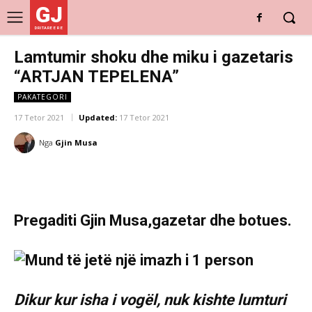
GJ
DRITARE E RE
Lamtumir shoku dhe miku i gazetaris
“ARTJAN TEPELENA”
PAKATEGORI
17 Tetor 2021
Updated:
17 Tetor 2021
Nga
Gjin Musa
Pregaditi Gjin Musa,gazetar dhe botues.
Dikur kur isha i vogël, nuk kishte lumturi