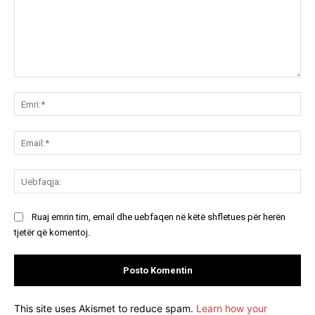
Koment:
Emr
Ema
Ue
Ruaj emrin tim, email dhe uebfaqen në këtë shfletues për herën
tjetër që komentoj.
This site uses Akismet to reduce spam.
Learn how your