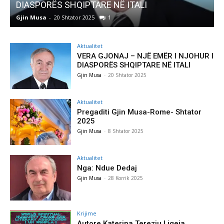
DIASPORËS SHQIPTARE NË ITALI
Preg
Gjin Musa
-
20 Shtator 2025
1
Gjin 
Aktualitet
VERA GJONAJ – NJË EMËR I NJOHUR I
DIASPORËS SHQIPTARE NË ITALI
Gjin Musa
-
20 Shtator 2025
Aktualitet
Pregaditi Gjin Musa-Rome- Shtator
2025
Gjin Musa
-
8 Shtator 2025
Aktualitet
Nga: Ndue Dedaj
Gjin Musa
-
28 Korrik 2025
Krijime
Autore Katerina Tereziu Ligeja