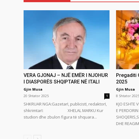
VERA GJONAJ – NJË EMËR I NJOHUR
Pregaditi
I DIASPORËS SHQIPTARE NË ITALI
2025
Gjin Musa
Gjin Musa
20 Shtator 2025
8 Shtator 202
1
SHKRUAR NGA:GazetarI, publicistI, redaktorI,
KJO ESHTE V
shkrimtarI: XHELAL MARKU Kur
E PERDORIN 
studion dhe zbulon figura të shquara...
SHOQERIS,S
DHE REAGIMI