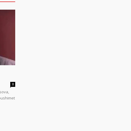
0
sova,
 pushimet