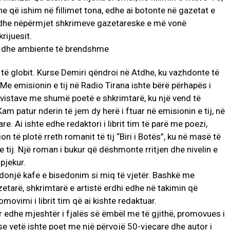
 ne që ishim në fillimet tona, edhe ai botonte në gazetat e
oha edhe nëpërmjet shkrimeve gazetareske e më vonë
rijuesit.
të globit. Kurse Demiri qëndroi në Atdhe, ku vazhdonte të
. Me emisionin e tij në Radio Tirana ishte bërë përhapës i
rvistave me shumë poetë e shkrimtarë, ku një vend të
m patur nderin të jem dy herë i ftuar në emisionin e tij, në
 Ai ishte edhe redaktori i librit tim të parë me poezi,
n të plotë rreth romanit të tij “Biri i Botës”, ku në masë të
tij. Një roman i bukur që dëshmonte rritjen dhe nivelin e
 pjekur.
ndonjë kafe e bisedonim si miq të vjetër. Bashkë me
tarë, shkrimtarë e artistë erdhi edhe në takimin që
movimi i librit tim që ai kishte redaktuar.
por edhe mjeshtër i fjalës së ëmbël me të gjithë, promovues i
e vetë ishte poet me një përvojë 50-vjeçare dhe autor i