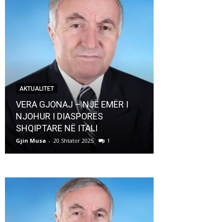
AKTUALITET
AKTUALITET
VERA GJONAJ – NJË EMËR I
NJOHUR I DIASPORËS
Pregaditi Gji
SHQIPTARE NË ITALI
Shtator 2025
Gjin Musa
-
20 Shtator 2025
1
Gjin Musa
-
8 Shtat