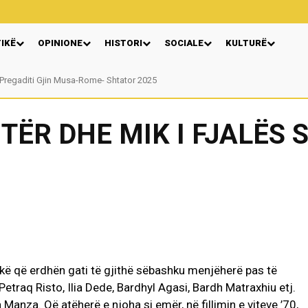
TIKË
OPINIONE
HISTORI
SOCIALE
KULTURË
Pregaditi Gjin Musa-Rome- Shtator 2025
Nga: Ndue Dedaj
ËR DHE MIK I FJALËS 
akë që erdhën gati të gjithë sëbashku menjëherë pas të
raq Risto, Ilia Dede, Bardhyl Agasi, Bardh Matraxhiu etj.
Manza. Që atëherë e njoha si emër, në fillimin e viteve ’70,