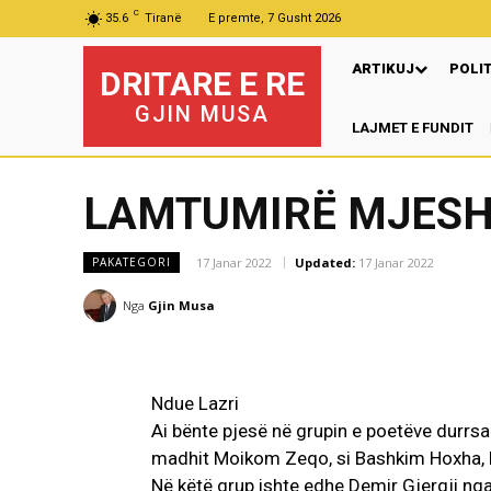
C
35.6
Tiranë
E premte, 7 Gusht 2026
ARTIKUJ
POLI
DRITARE E RE
GJIN MUSA
LAJMET E FUNDIT
LAMTUMIRË MJESHT
17 Janar 2022
Updated:
17 Janar 2022
PAKATEGORI
Nga
Gjin Musa
Ndue Lazri
Ai bënte pjesë në grupin e poetëve durrs
madhit Moikom Zeqo, si Bashkim Hoxha, Pet
Në këtë grup ishte edhe Demir Gjergji nga 