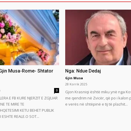
 Gjin Musa-Rome- Shtator
Nga: Ndue Dedaj
Gjin Musa
28 Korrik 2025
5
0
Gjon Krasniqi është miku ynë nga Ko
LERA E FB KURE NJERZIT E ZGJUAR
me qendrim në Zvicër, që po i kalon
NE TE MIRE TE
e verës në shtëpinë e tij të plazhit...
HQETESIMI KETU BEHET PUBLIK
 ESHTE REALE.O SOT...