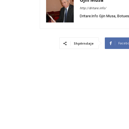
http://dritare.info/
Dritare.Info Gjin Musa, Botues
Faceb
Shpërndaje