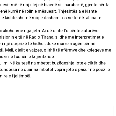
esit më të rinj ulej në bisedë si i barabartë, gjente për ta
vënë kurrë në rolin e mësuesit. Thjeshtësia e kishte
edhe kishte shumë miq e dashamirës në tërë krahinat e
arakohshme nga jeta. Ai që dinte t’u bënte autorëve
isionin e tij në Radio Tirana, si dhe me interpretimet e
ri një surprizë të hidhur, duke marrë rrugën për në
j, Meli, djalit e vajzës, gjithë të afërmve dhe kolegëve me
uar në fushën e krijimtarisë.
u im. Në kujtesë na mbetet buzëqeshja jote e çiltër dhe
me, ndërsa në duar na mbetet vepra jote e pasur në poezi e
mirë e fjalëmbël.