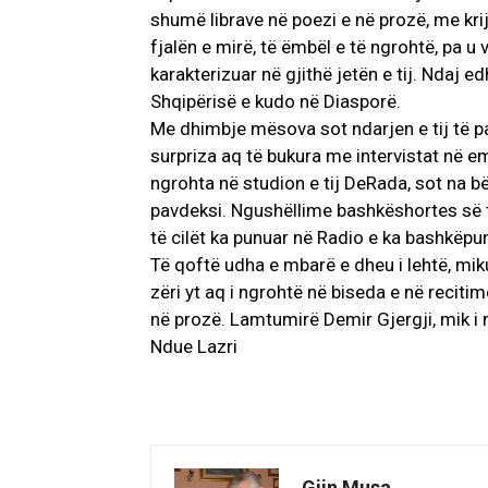
shumë librave në poezi e në prozë, me kriju
fjalën e mirë, të ëmbël e të ngrohtë, pa u 
karakterizuar në gjithë jetën e tij. Ndaj 
Shqipërisë e kudo në Diasporë.
Me dhimbje mësova sot ndarjen e tij të p
surpriza aq të bukura me intervistat në em
ngrohta në studion e tij DeRada, sot na bë
pavdeksi. Ngushëllime bashkëshortes së ti
të cilët ka punuar në Radio e ka bashkëpun
Të qoftë udha e mbarë e dheu i lehtë, mik
zëri yt aq i ngrohtë në biseda e në reciti
në prozë. Lamtumirë Demir Gjergji, mik i 
Ndue Lazri
Gjin Musa