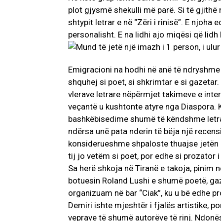
plot gjysmë shekulli më parë. Si të gjithë
shtypit letrar e në “Zëri i rinisë”. E nj
personalisht. E na lidhi ajo miqësi që lidh k
Emigracioni na hodhi në anë të ndryshme 
shquhej si poet, si shkrimtar e si gazetar
vlerave letrare nëpërmjet takimeve e inte
veçantë u kushtonte atyre nga Diaspora. Ka
bashkëbisedime shumë të këndshme letrare.
ndërsa unë pata nderin të bëja një recensio
konsiderueshme shpaloste thuajse jetën e 
tij jo vetëm si poet, por edhe si prozator i
Sa herë shkoja në Tiranë e takoja, pinim 
botuesin Roland Lushi e shumë poetë, gaze
organizuam në bar “Ciak”, ku u bë edhe pro
Demiri ishte mjeshtër i fjalës artistike, 
veprave të shumë autorëve të rinj. Ndonës