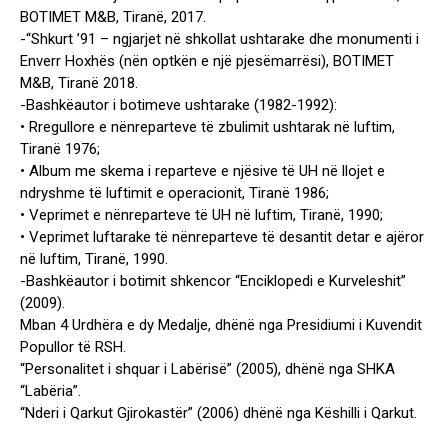
BOTIMET M&B, Tiranë, 2017.
-“Shkurt ’91 – ngjarjet në shkollat ushtarake dhe monumenti i
Enverr Hoxhës (nën optkën e një pjesëmarrësi), BOTIMET
M&B, Tiranë 2018.
-Bashkëautor i botimeve ushtarake (1982-1992):
• Rregullore e nënreparteve të zbulimit ushtarak në luftim,
Tiranë 1976;
• Album me skema i reparteve e njësive të UH në llojet e
ndryshme të luftimit e operacionit, Tiranë 1986;
• Veprimet e nënreparteve të UH në luftim, Tiranë, 1990;
• Veprimet luftarake të nënreparteve të desantit detar e ajëror
në luftim, Tiranë, 1990.
-Bashkëautor i botimit shkencor “Enciklopedi e Kurveleshit”
(2009).
Mban 4 Urdhëra e dy Medalje, dhënë nga Presidiumi i Kuvendit
Popullor të RSH.
“Personalitet i shquar i Labërisë” (2005), dhënë nga SHKA
“Labëria”.
“Nderi i Qarkut Gjirokastër” (2006) dhënë nga Këshilli i Qarkut.