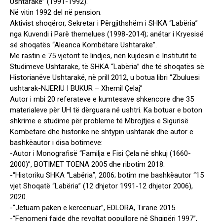
Ushtarake” (1991-1992).
Në vitin 1992 del në pension.
Aktivist shoqëror, Sekretar i Përgjithshëm i SHKA “Labëria”
nga Kuvendi i Parë themelues (1998-2014); anëtar i Kryesisë
së shoqatës “Aleanca Kombëtare Ushtarake”.
Me rastin e 75 vjetorit të lindjes, nën kujdesin e Institutit të
Studimeve Ushtarake, të SHKA “Labëria” dhe të shoqatës së
Historianëve Ushtarakë, në prill 2012, u botua libri “Zbuluesi
ushtarak-NJERIU I BUKUR – Xhemil Çelaj”
Autor i mbi 20 referateve e kumtesave shkencore dhe 35
materialeve për UH të dërguara në ushtri. Ka botuar e boton
shkrime e studime për probleme të Mbrojtjes e Sigurisë
Kombëtare dhe historike në shtypin ushtarak dhe autor e
bashkëautor i disa botimeve:
-Autor i Monografisë “Familja e Fisi Çela në shkuj (1660-
2000)”, BOTIMET TOENA 2005 dhe ribotim 2018.
-“Historiku SHKA “Labëria”, 2006; botim me bashkëautor “15
vjet Shoqatë “Labëria” (12 dhjetor 1991-12 dhjetor 2006),
2020.
-“Jetuam paken e kërcënuar”, EDLORA, Tiranë 2015.
-“Fenomeni fajde dhe revoltat popullore në Shqipëri 1997”,