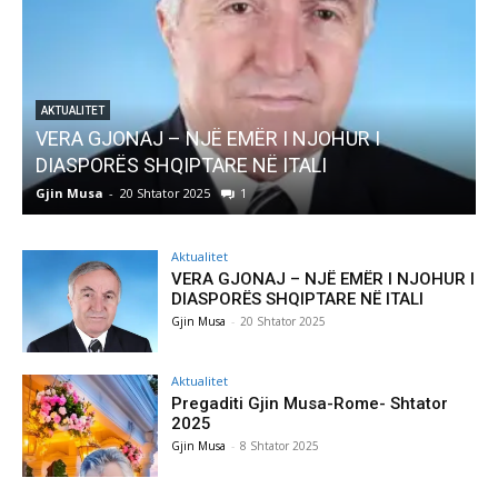
UR I
AKTUALITET
Pregaditi Gjin Musa-Rome- Shtator 2025
Gjin Musa
-
8 Shtator 2025
0
Aktualitet
VERA GJONAJ – NJË EMËR I NJOHUR I
DIASPORËS SHQIPTARE NË ITALI
Gjin Musa
-
20 Shtator 2025
Aktualitet
Pregaditi Gjin Musa-Rome- Shtator
2025
Gjin Musa
-
8 Shtator 2025