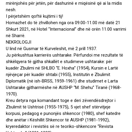
mirënjohës për jetën, për dashurinë e miqësinë që ai la midis
nesh.
I përjetshëm qoftë kujtimi i tij!
Homazhet do të zhvillohen nga ora 09.00-11.00 më datë 21
Shkurt 2021, në Hotel “Internacional” dhe në orën 11.00 varrimi
në Sharrë.
NEKROLOGJI
U lind në Gusmar të Kurveleshit, më 2 prill 1937.
Ju përkushtua karrierës ushtarake. Përfundoi me rezultate të
shkëlqyera të gjitha shkallët e studimeve ushtarake: për
kuadër Zbulimi në SHLBO “E. Hoxha” (1954), Kursin e Lartë
njëvjeçar për kuadër shtabi (1955), Institutin e Zbulimit
Diplomatik (në ish-BRSS, 1959-1961) dhe studimet e Larta
Ushtarake gjitharmëshe në AUSHP “M. Shehu” Tiranë (1968-
1970).
Kreu detyra nga komandant toge e deri zëvendësdrejtor i
Zbulimit të Ushtrisë (1955-1975), 5 vjet shef stërvitjeje
korpusi, pedagog e punonjës shkencor (1980), shef katedre
dhe anëtar i Këshillit Shkencor të AUSHP (1981-1992),
kryeredaktor i revistës së re teoriko-shkencore “Revista