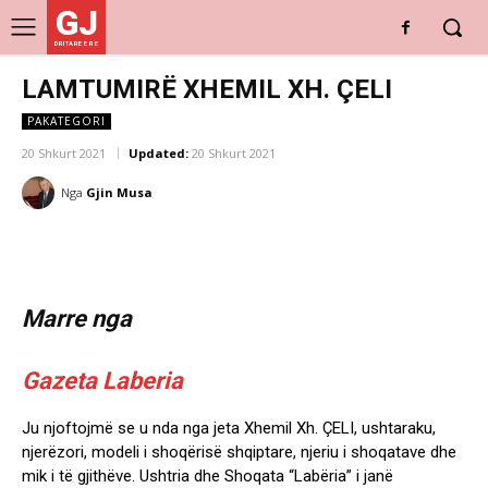
GJ
DRITARE E RE
LAMTUMIRË XHEMIL XH. ÇELI
PAKATEGORI
20 Shkurt 2021
Updated:
20 Shkurt 2021
Nga
Gjin Musa
Marre nga
Gazeta Laberia
Ju njoftojmë se u nda nga jeta Xhemil Xh. ÇELI, ushtaraku,
njerëzori, modeli i shoqërisë shqiptare, njeriu i shoqatave dhe
mik i të gjithëve. Ushtria dhe Shoqata “Labëria” i janë