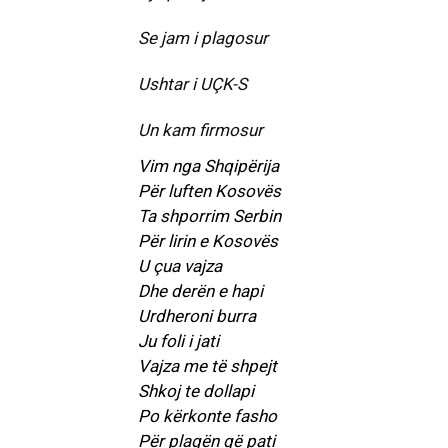
Se jam i plagosur
Ushtar i UÇK-S
Un kam firmosur
Vim nga Shqipërija
Për luften Kosovës
Ta shporrim Serbin
Për lirin e Kosovës
U çua vajza
Dhe derën e hapi
Urdheroni burra
Ju foli i jati
Vajza me të shpejt
Shkoj te dollapi
Po kërkonte fasho
Për plagën që pati