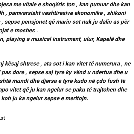
 pjesa me vitale e shoqëris ton , kan punuar dhe kan
dh , pamvarsisht veshtiresive ekonomike , shikoni
 , sepse pensjonet që marin sot nuk ju dalin as për
ojat e moshes .
j kësaj shtrese , ata sot i kan vitet të numerura , ne
i pas dore , sepse saj tyre ky vënd u ndertua dhe u
 është mundi dhe djersa e tyre kudo në çdo fush të
 apo vitet që ju kan ngelur se paku të trajtohen dhe
 koh ju ka ngelur sepse e meritojn.