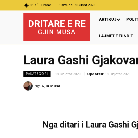
C
38.7
Tiranë
E shtunë, 8 Gusht 2026
ARTIKUJ
POLI
DRITARE E RE
GJIN MUSA
LAJMET E FUNDIT
Pr
Laura Gashi Gjakova
18 Dhjetor 2020
Updated:
18 Dhjetor 2020
PAKATEGORI
Nga
Gjin Musa
Nga ditari i Laura Gashi G