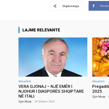
Faceb
Shpërndaje
LAJME RELEVANTE
Aktualitet
Aktualitet
VERA GJONAJ – NJË EMËR I
Pregadit
NJOHUR I DIASPORËS SHQIPTARE
2025
NË ITALI
Gjin Musa
-
Gjin Musa
-
20 Shtator 2025