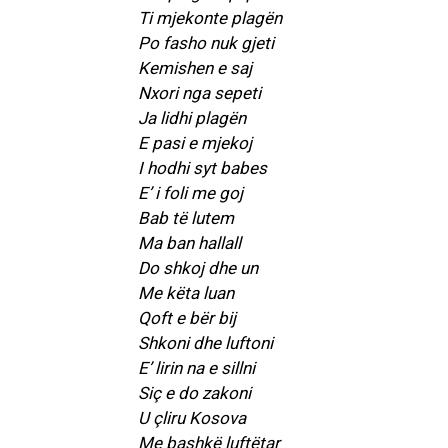
Ti mjekonte plagën
Po fasho nuk gjeti
Kemishen e saj
Nxori nga sepeti
Ja lidhi plagën
E pasi e mjekoj
I hodhi syt babes
E’ i foli me goj
Bab të lutem
Ma ban hallall
Do shkoj dhe un
Me këta luan
Qoft e bër bij
Shkoni dhe luftoni
E’ lirin na e sillni
Siç e do zakoni
U çliru Kosova
Me bashkë luftëtar