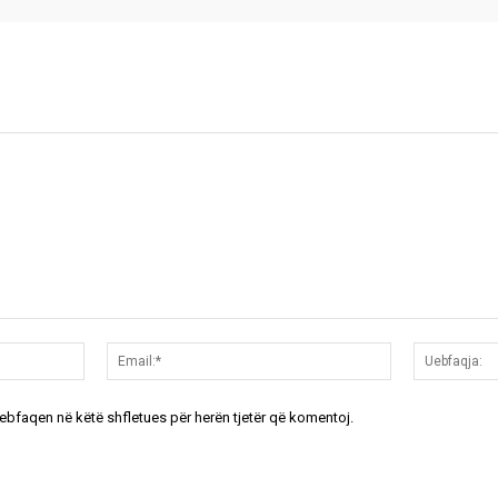
Emri:*
Email:*
uebfaqen në këtë shfletues për herën tjetër që komentoj.