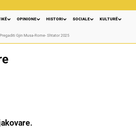
TIKË
OPINIONE
HISTORI
SOCIALE
KULTURË
egaditi Gjin Musa-Rome- Shtator 2025
Nga: Ndue Dedaj
re
jakovare.