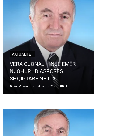
AKTUALITET
AKTUALITET
VERA GJONAJ – NJË EMËR I
NJOHUR I DIASPORËS
Pregaditi Gji
SHQIPTARE NË ITALI
Shtator 2025
Gjin Musa
-
20 Shtator 2025
1
Gjin Musa
-
8 Shtat