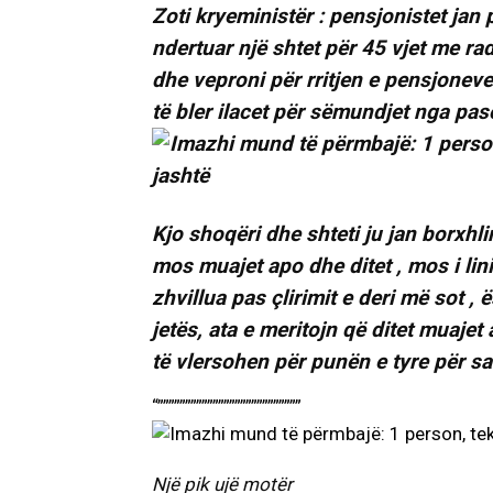
Zoti kryeministër : pensjonistet jan
ndertuar një shtet për 45 vjet me ra
dhe veproni për rritjen e pensjoneve
të bler ilacet për sëmundjet nga pas
Kjo shoqëri dhe shteti ju jan borxhlin
mos muajet apo dhe ditet , mos i lin
zhvillua pas çlirimit e deri më sot ,
jetës, ata e meritojn që ditet muajet
të vlersohen për punën e tyre për sa
“””””””””””””””””””””””””””
Një pik ujë motër