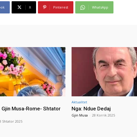
ook
X
Pinterest
WhatsApp
Aktualitet
i Gjin Musa-Rome- Shtator
Nga: Ndue Dedaj
Gjin Musa
-
28 Korrik 2025
8 Shtator 2025