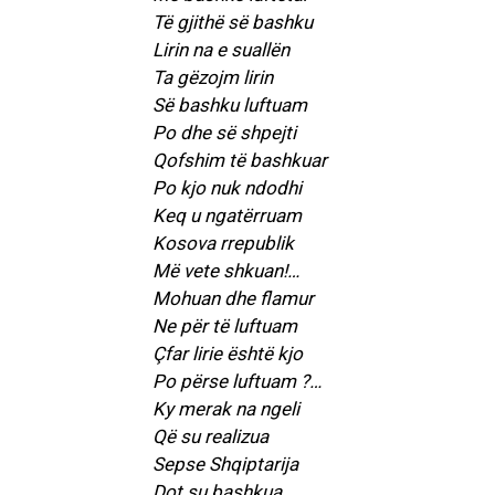
Të gjithë së bashku
Lirin na e suallën
Ta gëzojm lirin
Së bashku luftuam
Po dhe së shpejti
Qofshim të bashkuar
Po kjo nuk ndodhi
Keq u ngatërruam
Kosova rrepublik
Më vete shkuan!…
Mohuan dhe flamur
Ne për të luftuam
Çfar lirie është kjo
Po përse luftuam ?…
Ky merak na ngeli
Që su realizua
Sepse Shqiptarija
Dot su bashkua