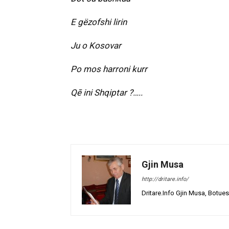
E gëzofshi lirin
Ju o Kosovar
Po mos harroni kurr
Qē ini Shqiptar ?…..
Gjin Musa
http://dritare.info/
Dritare.Info Gjin Musa, Botues