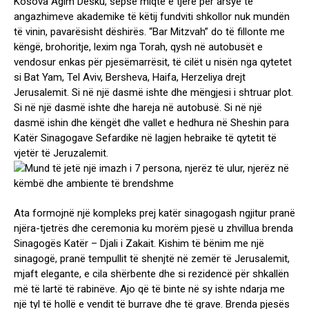
Kosova Agim Desku, sepse miqtë e tjerë për arsye të
angazhimeve akademike të këtij fundviti shkollor nuk mundën
të vinin, pavarësisht dëshirës. “Bar Mitzvah” do të fillonte me
këngë, brohoritje, lexim nga Torah, qysh në autobusët e
vendosur enkas për pjesëmarrësit, të cilët u nisën nga qytetet
si Bat Yam, Tel Aviv, Bersheva, Haifa, Herzeliya drejt
Jerusalemit. Si në një dasmë ishte dhe mëngjesi i shtruar plot.
Si në një dasmë ishte dhe hareja në autobusë. Si në një
dasmë ishin dhe këngët dhe vallet e hedhura në Sheshin para
Katër Sinagogave Sefardike në lagjen hebraike të qytetit të
vjetër të Jeruzalemit.
Ata formojnë një kompleks prej katër sinagogash ngjitur pranë
njëra-tjetrës dhe ceremonia ku morëm pjesë u zhvillua brenda
Sinagogës Katër – Djali i Zakait. Kishim të bënim me një
sinagogë, pranë tempullit të shenjtë në zemër të Jerusalemit,
mjaft elegante, e cila shërbente dhe si rezidencë për shkallën
më të lartë të rabinëve. Ajo që të binte në sy ishte ndarja me
një tyl të hollë e vendit të burrave dhe të grave. Brenda pjesës