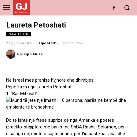
GJ
DRITARE E RE
Laureta Petoshati
PAKATEGORI
29 Qershor 2022
Updated:
29 Qershor 2022
Nga
Gjin Musa
Në Israel mes pranisë hyjnore dhe dhimbjes
Reportazh nga Laureta Petoshati
1. “Bar Mitzvah”
Do të ishte një ftesë suprizë që nga Amerika e poetes
izraelito-shqiptare me banim në ShBA Rashel Solomon, për
disa nga ne, miqtë e saj të penës, për t’iu bashkuar asaj dhe