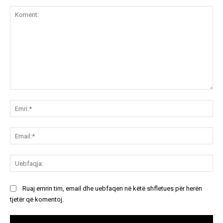
Koment:
Emr
Ema
Ue
Ruaj emrin tim, email dhe uebfaqen në këtë shfletues për herën
tjetër që komentoj.