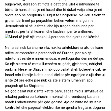
bugenvilet, dorëzonjat, fiqtë e detit dhe vilet e ndryshme të
bëjnë të harrosh që je në Israel dhe të duket vetja sikur je në
Vlorë apo në bregdetin e Jugut të Shqipërisë. Në Jerusalem të
gjitha ndërtimet pa përjashtim bëhen vetëm me gurin e
Jerusalemit si në lashtësi dhe kjo tregon dashurinë për
mjedisin, për të shkuarën dhe kujdesin për të ardhmen.
Në Israel nuk ka shumë vila, nuk ka arkitekturë si ato që kanë
ndërtuar mbretërit e perandorët në Europë, por ajo që
ndërtohet është e mirëmenduar, e përllogaritur deri në detaje.
Ka një sistem të mrekullueshëm rrugësh, gjelbërimi, ndriçimi,
parkimi. Nëse në Shqipëri mbi çdo pallat sheh bolierët e ujit, në
Israel çdo familje kishte panel diellor për ngrohjen e ujit dhe uji
ishte 24 orë edhe pse nuk ka atë sistem lumenjsh apo
prurjesh që ka Shqipëria.
Në çdo pallat nuk kishte kat të parë, sepse midis shtyllave që
mbahej godina parkoheshin makinat dhe vendosej kazani i
madh i mbeturinave për çdo godinë. Ajo që binte në sy ishin
kontrollet dhe pagesat elektronike në qendra tregtare, dogana,