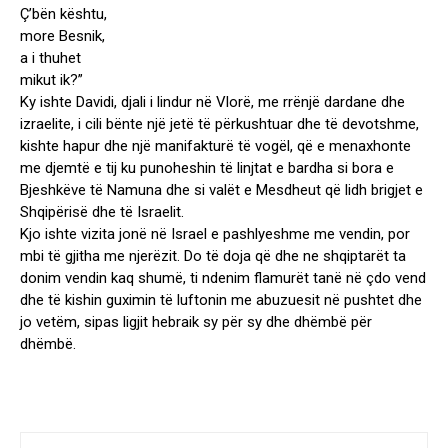
Ç’bën kështu,
more Besnik,
a i thuhet
mikut ik?”
Ky ishte Davidi, djali i lindur në Vlorë, me rrënjë dardane dhe
izraelite, i cili bënte një jetë të përkushtuar dhe të devotshme,
kishte hapur dhe një manifakturë të vogël, që e menaxhonte
me djemtë e tij ku punoheshin të linjtat e bardha si bora e
Bjeshkëve të Namuna dhe si valët e Mesdheut që lidh brigjet e
Shqipërisë dhe të Israelit.
Kjo ishte vizita jonë në Israel e pashlyeshme me vendin, por
mbi të gjitha me njerëzit. Do të doja që dhe ne shqiptarët ta
donim vendin kaq shumë, ti ndenim flamurët tanë në çdo vend
dhe të kishin guximin të luftonin me abuzuesit në pushtet dhe
jo vetëm, sipas ligjit hebraik sy për sy dhe dhëmbë për
dhëmbë.