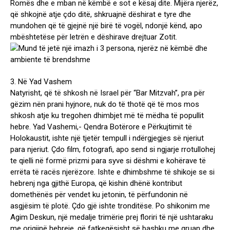
Romës dhe e mban në këmbë e sot e kësaj dite. Mijëra njerëz,
që shkojnë atje çdo ditë, shkruajnë dëshirat e tyre dhe
mundohen që të gjejnë një birë të vogël, ndonjë kënd, apo
mbështetëse për letrën e dëshirave drejtuar Zotit.
3. Në Yad Vashem
Natyrisht, që të shkosh në Israel për “Bar Mitzvah”, pra për
gëzim nën prani hyjnore, nuk do të thotë që të mos mos
shkosh atje ku tregohen dhimbjet më të mëdha të popullit
hebre. Yad Vashemi,- Qendra Botërore e Përkujtimit të
Holokaustit, ishte një tjetër tempull i ndërgjegjes së njeriut
para njeriut. Çdo film, fotografi, apo send si ngjarje rrotullohej
te qielli në formë prizmi para syve si dëshmi e kohërave të
errëta të racës njerëzore. Ishte e dhimbshme të shikoje se si
hebrenj nga gjithë Europa, që kishin dhënë kontribut
domethënës për vendet ku jetonin, të përfundonin në
asgjësim të plotë. Çdo gjë ishte tronditëse. Po shikonim me
Agim Deskun, një medalje trimërie prej floriri të një ushtaraku
me origjinë hebreje, që fatkeqësisht së bashku me gruan dhe