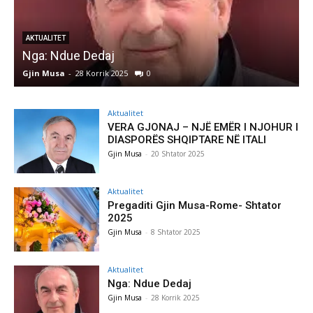
AKTUALITET
Nga: Ndue Dedaj
A
Gjin Musa
-
28 Korrik 2025
0
G
Aktualitet
VERA GJONAJ – NJË EMËR I NJOHUR I
DIASPORËS SHQIPTARE NË ITALI
Gjin Musa
-
20 Shtator 2025
Aktualitet
Pregaditi Gjin Musa-Rome- Shtator
2025
Gjin Musa
-
8 Shtator 2025
Aktualitet
Nga: Ndue Dedaj
Gjin Musa
-
28 Korrik 2025