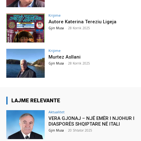
Krijime
Autore Katerina Tereziu Ligeja
Gjin Musa
-
28 Korrik 2025
Krijime
Murtez Asllani
Gjin Musa
-
28 Korrik 2025
LAJME RELEVANTE
Aktualitet
VERA GJONAJ – NJË EMËR I NJOHUR I
DIASPORËS SHQIPTARE NË ITALI
Gjin Musa
-
20 Shtator 2025