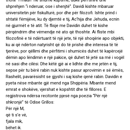
thotë “i madh” në shumë kuptime, duke përfshirë dhe
shprehjen “i nderuar, ose i shenjtë”. Davidi kishte mbaruar
universitetin për fiskulturë, por dhe për filozofi. Ishte prind i
shtatë fëmijëve, ku dy djemtë e tij, Ac’hija dhe Jehuda, ecnin
në gjurmët e të atit. Të flisje me Davidin duhet të kishe
përqëndrim dhe vëmendje në ato që thoshte. Ai fliste mbi
filozofinë e të ndërtuarit të një jete, të një shoqërie apo objekti,
ku ai që ndërton natyrisht që do të prishë dhe interesa të të
tjerëve, por qëllimi dhe përfitimi i shumicës duhet të kapërcejë
dëmin apo lëndimin e një pakice, që duhet të jetë sa më i vogël
në sasi dhe cilësi. Dhe këtë gjë ai e lidhte dhe me jetën e tij,
sepse për tu bërë rabin nuk kishte pasur aprovimin e së ëmës,
Rashelit, pavarësisht se gjyshi i saj kishe qenë rabin. Davidin e
pyeta nëse mbante gjë mend nga Shqipëria. Mbante mend
emrat e shokëve, vjershat e kopshtit dhe të fillores. E
regjistrova ndërsa recitonte pjesë nga poezia “Për një
shkronjë” të Odise Grillos:
Për një M,
që ti s’e vë,
fjala mik,
bëhet ik.