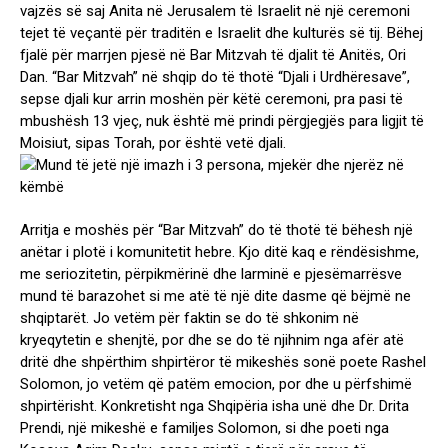
vajzës së saj Anita në Jerusalem të Israelit në një ceremoni
tejet të veçantë për traditën e Israelit dhe kulturës së tij. Bëhej
fjalë për marrjen pjesë në Bar Mitzvah të djalit të Anitës, Ori
Dan. “Bar Mitzvah” në shqip do të thotë “Djali i Urdhëresave”,
sepse djali kur arrin moshën për këtë ceremoni, pra pasi të
mbushësh 13 vjeç, nuk është më prindi përgjegjës para ligjit të
Moisiut, sipas Torah, por është vetë djali.
Arritja e moshës për “Bar Mitzvah” do të thotë të bëhesh një
anëtar i plotë i komunitetit hebre. Kjo ditë kaq e rëndësishme,
me seriozitetin, përpikmërinë dhe larminë e pjesëmarrësve
mund të barazohet si me atë të një dite dasme që bëjmë ne
shqiptarët. Jo vetëm për faktin se do të shkonim në
kryeqytetin e shenjtë, por dhe se do të njihnim nga afër atë
dritë dhe shpërthim shpirtëror të mikeshës sonë poete Rashel
Solomon, jo vetëm që patëm emocion, por dhe u përfshimë
shpirtërisht. Konkretisht nga Shqipëria isha unë dhe Dr. Drita
Prendi, një mikeshë e familjes Solomon, si dhe poeti nga