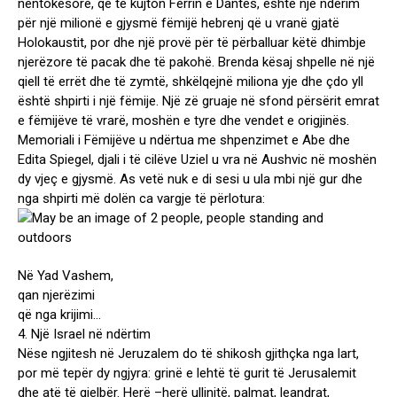
nëntokësore, që të kujton Ferrin e Dantes, është një nderim
për një milionë e gjysmë fëmijë hebrenj që u vranë gjatë
Holokaustit, por dhe një provë për të përballuar këtë dhimbje
njerëzore të pacak dhe të pakohë. Brenda kësaj shpelle në një
qiell të errët dhe të zymtë, shkëlqejnë miliona yje dhe çdo yll
është shpirti i një fëmije. Një zë gruaje në sfond përsërit emrat
e fëmijëve të vrarë, moshën e tyre dhe vendet e origjinës.
Memoriali i Fëmijëve u ndërtua me shpenzimet e Abe dhe
Edita Spiegel, djali i të cilëve Uziel u vra në Aushvic në moshën
dy vjeç e gjysmë. As vetë nuk e di sesi u ula mbi një gur dhe
nga shpirti më dolën ca vargje të përlotura:
Në Yad Vashem,
qan njerëzimi
që nga krijimi…
4. Një Israel në ndërtim
Nëse ngjitesh në Jeruzalem do të shikosh gjithçka nga lart,
por më tepër dy ngjyra: grinë e lehtë të gurit të Jerusalemit
dhe atë të gjelbër. Herë –herë ullinjtë, palmat, leandrat,