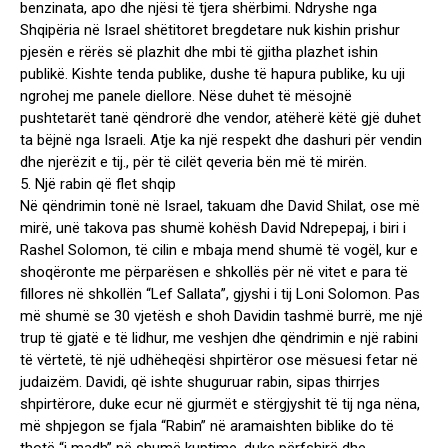
benzinata, apo dhe njësi të tjera shërbimi. Ndryshe nga
Shqipëria në Israel shëtitoret bregdetare nuk kishin prishur
pjesën e rërës së plazhit dhe mbi të gjitha plazhet ishin
publikë. Kishte tenda publike, dushe të hapura publike, ku uji
ngrohej me panele diellore. Nëse duhet të mësojnë
pushtetarët tanë qëndrorë dhe vendor, atëherë këtë gjë duhet
ta bëjnë nga Israeli. Atje ka një respekt dhe dashuri për vendin
dhe njerëzit e tij., për të cilët qeveria bën më të mirën.
5. Një rabin që flet shqip
Në qëndrimin tonë në Israel, takuam dhe David Shilat, ose më
mirë, unë takova pas shumë kohësh David Ndrepepaj, i biri i
Rashel Solomon, të cilin e mbaja mend shumë të vogël, kur e
shoqëronte me përparësen e shkollës për në vitet e para të
fillores në shkollën “Lef Sallata”, gjyshi i tij Loni Solomon. Pas
më shumë se 30 vjetësh e shoh Davidin tashmë burrë, me një
trup të gjatë e të lidhur, me veshjen dhe qëndrimin e një rabini
të vërtetë, të një udhëheqësi shpirtëror ose mësuesi fetar në
judaizëm. Davidi, që ishte shuguruar rabin, sipas thirrjes
shpirtërore, duke ecur në gjurmët e stërgjyshit të tij nga nëna,
më shpjegon se fjala “Rabin” në aramaishten biblike do të