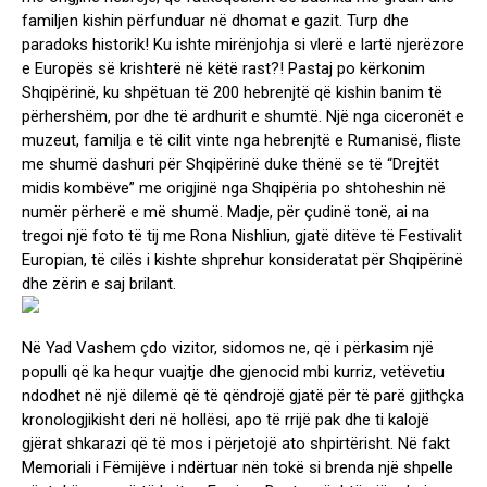
familjen kishin përfunduar në dhomat e gazit. Turp dhe
paradoks historik! Ku ishte mirënjohja si vlerë e lartë njerëzore
e Europës së krishterë në këtë rast?! Pastaj po kërkonim
Shqipërinë, ku shpëtuan të 200 hebrenjtë që kishin banim të
përhershëm, por dhe të ardhurit e shumtë. Një nga ciceronët e
muzeut, familja e të cilit vinte nga hebrenjtë e Rumanisë, fliste
me shumë dashuri për Shqipërinë duke thënë se të “Drejtët
midis kombëve” me origjinë nga Shqipëria po shtoheshin në
numër përherë e më shumë. Madje, për çudinë tonë, ai na
tregoi një foto të tij me Rona Nishliun, gjatë ditëve të Festivalit
Europian, të cilës i kishte shprehur konsideratat për Shqipërinë
dhe zërin e saj brilant.
Në Yad Vashem çdo vizitor, sidomos ne, që i përkasim një
populli që ka hequr vuajtje dhe gjenocid mbi kurriz, vetëvetiu
ndodhet në një dilemë që të qëndrojë gjatë për të parë gjithçka
kronologjikisht deri në hollësi, apo të rrijë pak dhe ti kalojë
gjërat shkarazi që të mos i përjetojë ato shpirtërisht. Në fakt
Memoriali i Fëmijëve i ndërtuar nën tokë si brenda një shpelle