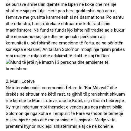
së burrave shiheshin djemtë me kipën në kokë dhe me një
shall me vija për lutje. Herë pas here goditeshin nga ana e
femrave me grushta karamelesh si në dasmat tona. Po ashtu
dhe orkestra, hareja, dreka e shtruar me këtë rast ishin
madhështore. Në fund të fundit kjo ishte një traditë aq e bukur
dhe emocionuese, që edhe ne që nuk i përkisnim atij
komuniteti u përfshimë me emocione të forta, që na përlotën
kur vajza e Rashel, Anita Dan Solomon mbajti një fjalim prekës
mbi rrugën e rritjes dhe edukimit të djalit të saj Ori Dan.
2. Muri i Lotëve
Në intervalin midis ceremonisë fetare të “Bar Mitzvah” dhe
drekës së shtruar me këtë rast, të gjithë të pranishmit shkuam
me këmbë te Muri i Lotëve, ose te Kotel, siç i thonin hebrenjtë.
Ky mur i ndërtuar mbi themelet e vendosura nga mbreti biblik
Solomon që nga koha e Tempullit të Parë vazhdon të tërheqë
mijëra njerëz çdo ditë me praninë e tij hyjnore. Madje vetë
premtimi hyjnor nuk lejoi shkatërrimin e tij që në kohën e