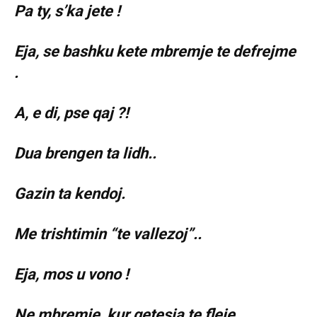
Pa ty, s’ka jete !
Eja, se bashku kete mbremje te defrejme
.
A, e di, pse qaj ?!
Dua brengen ta lidh..
Gazin ta kendoj.
Me trishtimin “te vallezoj”..
Eja, mos u vono !
Ne mbremje, kur qetesia te fleje..