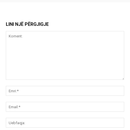
LINI NJË PËRGJIGJE
Koment:
Emr
Ema
Ue