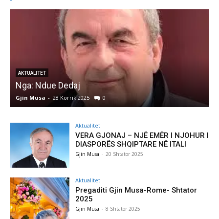
AKTUALITET
Nga: Ndue Dedaj
A
Gjin Musa
-
28 Korrik 2025
0
G
Aktualitet
VERA GJONAJ – NJË EMËR I NJOHUR I
DIASPORËS SHQIPTARE NË ITALI
Gjin Musa
-
20 Shtator 2025
Aktualitet
Pregaditi Gjin Musa-Rome- Shtator
2025
Gjin Musa
-
8 Shtator 2025