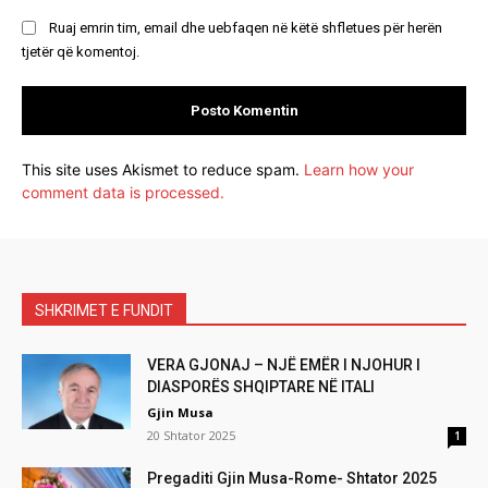
Ruaj emrin tim, email dhe uebfaqen në këtë shfletues për herën
tjetër që komentoj.
This site uses Akismet to reduce spam.
Learn how your
comment data is processed.
SHKRIMET E FUNDIT
VERA GJONAJ – NJË EMËR I NJOHUR I
DIASPORËS SHQIPTARE NË ITALI
Gjin Musa
20 Shtator 2025
1
Pregaditi Gjin Musa-Rome- Shtator 2025