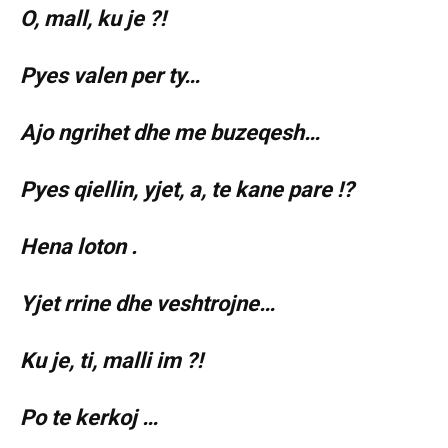
O, mall, ku je ?!
Pyes valen per ty…
Ajo ngrihet dhe me buzeqesh…
Pyes qiellin, yjet, a, te kane pare !?
Hena loton .
Yjet rrine dhe veshtrojne…
Ku je, ti, malli im ?!
Po te kerkoj …