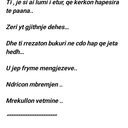
Ti , je si ai lumi i etur, qe kerkon hapesira
te paana..
Zeri yt gjithnje dehes…
Dhe ti rrezaton bukuri ne cdo hap qe jeta
hedh…
U jep fryme mengjezeve..
Ndricon mbremjen ..
Mrekullon vetmine ..
“”””””””””””””””””””””