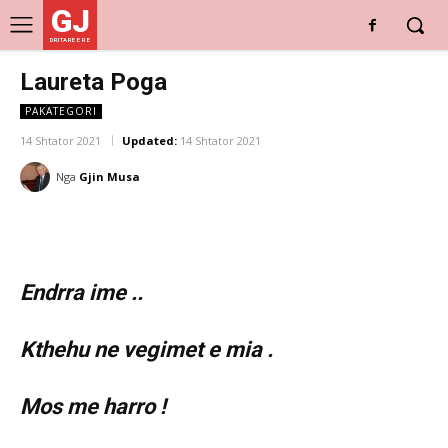
GJ
DRITARE E RE
Laureta Poga
PAKATEGORI
14 Shtator 2021
Updated:
14 Shtator 2021
Nga
Gjin Musa
Endrra ime ..
Kthehu ne vegimet e mia .
Mos me harro !